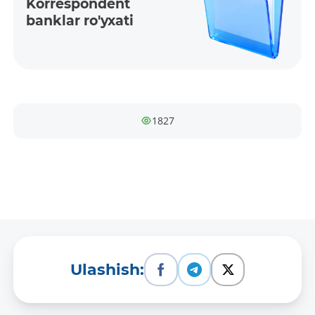
Korres­ponden­t
banklar ro'yxati
1827
Ulashish: