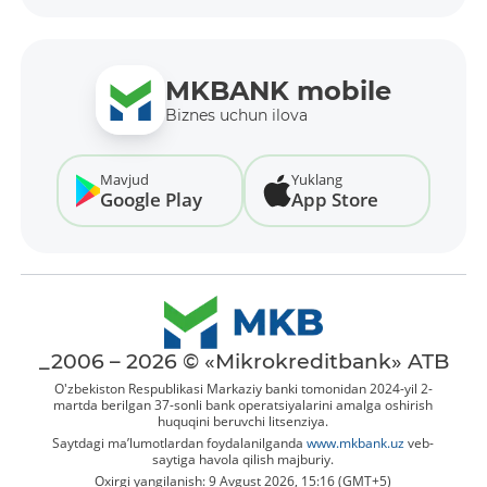
MKBANK mobile
Biznes uchun ilova
Mavjud
Yuklang
Google Play
App Store
_2006 – 2026 © «Mikrokreditbank» ATB
O'zbekiston Respublikasi Markaziy banki tomonidan 2024-yil 2-
martda berilgan 37-sonli bank operatsiyalarini amalga oshirish
huquqini beruvchi litsenziya.
Saytdagi ma’lumotlardan foydalanilganda
www.mkbank.uz
veb-
saytiga havola qilish majburiy.
Oxirgi yangilanish: 9 Avgust 2026, 15:16 (GMT+5)