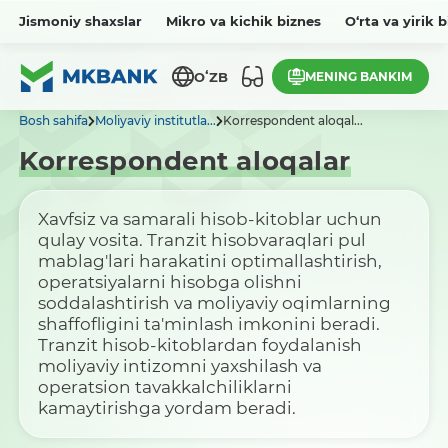
Jismoniy shaxslar
Mikro va kichik biznes
O‘rta va yirik 
MENING BANKIM
OʻZB
Bosh sahifa
Moliyaviy institutla...
Korrespondent aloqal...
Korrespondent aloqalar
Xavfsiz va samarali hisob-kitoblar uchun
qulay vosita. Tranzit hisobvaraqlari pul
mablag'lari harakatini optimallashtirish,
operatsiyalarni hisobga olishni
soddalashtirish va moliyaviy oqimlarning
shaffofligini ta'minlash imkonini beradi.
Tranzit hisob-kitoblardan foydalanish
moliyaviy intizomni yaxshilash va
operatsion tavakkalchiliklarni
kamaytirishga yordam beradi.