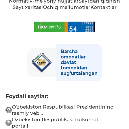
Normativ-me’yoriy hujjatlar
Saytdan qidirish
Sayt xaritasi
Ochiq ma'lumotlar
Kontaktlar
Barcha
omonatlar
davlat
tomonidan
sug‘urtalangan
Foydali saytlar:
O‘zbekiston Respublikasi Prezidentining
rasmiy veb...
O`zbekiston Respublikasi hukumat
portali