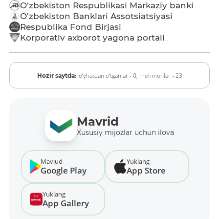
O‘zbekiston Respublikasi Markaziy banki
O’zbekiston Banklari Assotsiatsiyasi
Respublika Fond Birjasi
Korporativ axborot yagona portali
ro‘yhatdan o‘tganlar - 0,
mehmonlar - 23
Hozir saytda:
Mavrid
Xususiy mijozlar uchun ilova
Mavjud
Yuklang
Google Play
App Store
Yuklang
App Gallery