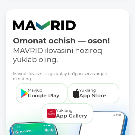
Omonat ochish — oson!
MAVRID ilovasini hoziroq
yuklab oling.
Mavrid ilovasini sizga qulay bo‘lgan servis orqali
o‘rnating:
Mavjud
Yuklang
Google Play
App Store
Yuklang
App Gallery