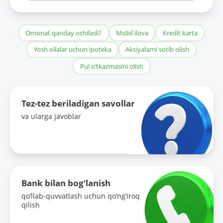
Omonat qanday ochiladi?
Mobil ilova
Kredit karta
Yosh oilalar uchun ipoteka
Aksiyalarni sotib olish
Pul o‘tkazmasini olish
Tez-tez beriladigan savollar
va ularga javoblar
Bank bilan bog‘lanish
qo‘llab-quvvatlash uchun qo‘ng‘iroq
qilish