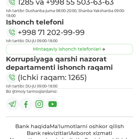
1285
va
+998 55 503-63-63
Ish tartibi: Dushanba-Juma 08:00-20:00, Shanba-Yakshanba 09:00-
18:00
Ishonch telefoni
+998 71 202-99-99
Ish tartibi: DU-JU 09:00-18:00
Mintaqaviy ishonch telefonlari
Korrupsiyaga qarshi nazorat
departamenti ishonch raqami
(Ichki raqam: 1265)
Ish tartibi: DU-JU 09:00-18:00
Biz ijtimoiy tarmoqlardamiz:
Bank haqida
Ma'lumotlarni oshkor qilish
Bank rekvizitlari
Axborot xizmati