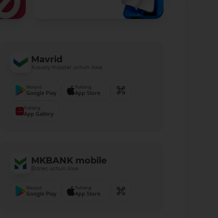
Mavrid
Xususiy mijozlar uchun ilova
Mavjud
Yuklang
Google Play
App Store
Yuklang
App Gallery
MKBANK mobile
Biznes uchun ilova
Mavjud
Yuklang
Google Play
App Store