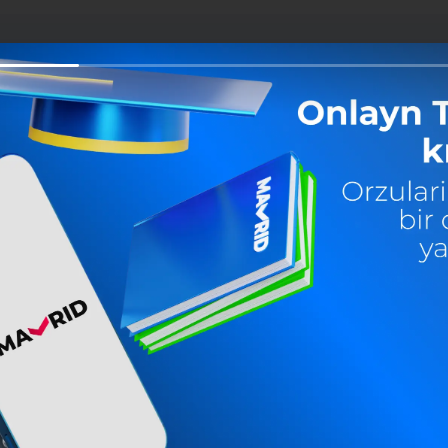
Ulashish:
Facebook
Telegram
X
r
‘tkazmalar —
orqali o‘rnating: