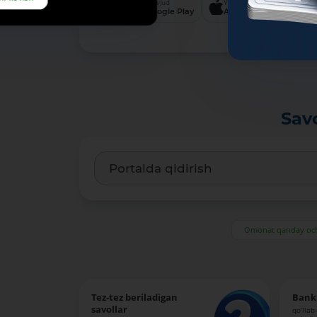
Mavjud
Yuklang
Yukl
Google Play
App Store
App
Sav
Omonat qanday och
Tez-tez beriladigan
Bank 
savollar
qo‘llab