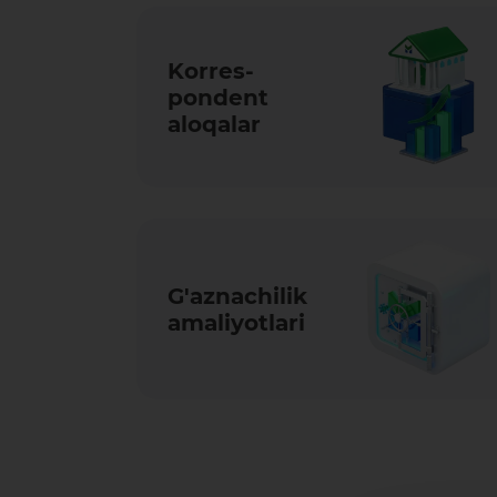
Korres­
ponden­t
aloqalar
G'aznachilik
amaliyotlari