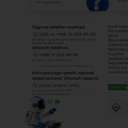
qo‘ng‘i
va ularga javoblar
Yagona telefon-markazi
Bank haq
Ma'lumotl
1285
va
+998 55 503-63-63
qilish
Ish tartibi: Dushanba-Juma 08:00-20:00, Shanba-
Bank rekviz
Yakshanba 09:00-18:00
Axborot xi
Ishonch telefoni
Normativ-
hujjatlar
+998 71 202-99-99
Saytdan qi
Ish tartibi: DU-JU 09:00-18:00
Sayt xarita
Mintaqaviy ishonch telefonlari
Ochiq ma'
Korrupsiyaga qarshi nazorat
Kontaktlar
departamenti ishonch raqami
(Ichki raqam: 1265)
Ish tartibi: DU-JU 09:00-18:00
Biz ijtimoiy tarmoqlardamiz: