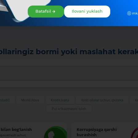
ang
 Gallery
Batafsil
Ilovani yuklash
ollaringiz bormi yoki maslahat kera
iladi?
Mobil ilova
Kredit karta
Yosh oilalar uchun ipoteka
Ak
Pul o‘tkazmasini olish
bilan bog‘lanish
Korrupsiyaga qarshi
kurashish
-quvvatlash uchun