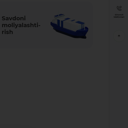
Ishonch
Savdoni
telefonlari
moliya­lashti­
rish