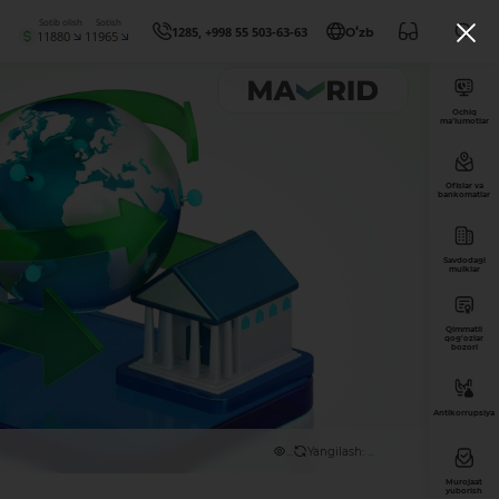
Sotib olish
Sotish
1285, +998 55 503-63-63
Oʻzb
11880
11965
Ochiq
ma’lumotlar
Ofislar va
bankomatlar
Savdodagi
mulklar
Qimmatli
qog'ozlar
bozori
Antikorrupsiya
...
Yangilash: ...
Murojaat
yuborish