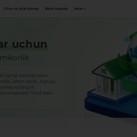
O‘rta va yirik biznes
Bank haqida
Yana
lar uchun
amkorlik
l tijorat banklari bilan
orida, Jahon banki, Xususiy
ishloq xo‘jaligini
arma kassalari fondi kabi