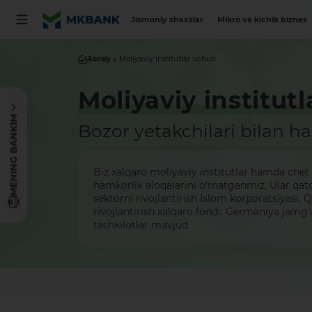
Jismoniy shaxslar
Mikro va kichik biznes
Asosiy
Moliyaviy institutlar uchun
Moliyaviy institut
MENING BANKIM
Bozor yetakchilari bilan h
Biz xalqaro moliyaviy institutlar hamda chet e
hamkorlik aloqalarini o‘rnatganmiz. Ular qat
sektorni rivojlantirish Islom korporatsiyasi, Q
rivojlantirish xalqaro fondi, Germaniya jamg‘
tashkilotlar mavjud.