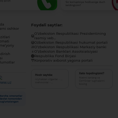
roq qilish
Siz korruptsiya hodisasiga duch
keldingizmi?
ida
Foydali saytlar:
arni oshkor
O‘zbekiston Respublikasi Prezidentining
itlari
rasmiy veb...
zmati
O`zbekiston Respublikasi hukumat portali
me’yoriy
O‘zbekiston Respublikasi Markaziy banki
O’zbekiston Banklari Assotsiatsiyasi
dirish
Respublika Fond Birjasi
si
Korporativ axborot yagona portali
lumotlar
Xato topdingizmi?
Hozir saytda:
Matnni tanlang va
ro‘yhatdan o‘tganlar - ...,
Ctrl+Enter tugmalarini
mehmonlar - ...
bosing
Barcha omonatlar
davlat tomonidan
sug‘urtalangan