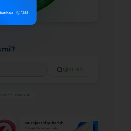
kmi?
Qidirish
siyalarni sotib olish
Murojaatni yuborish
fikringiz biz uchun muhim