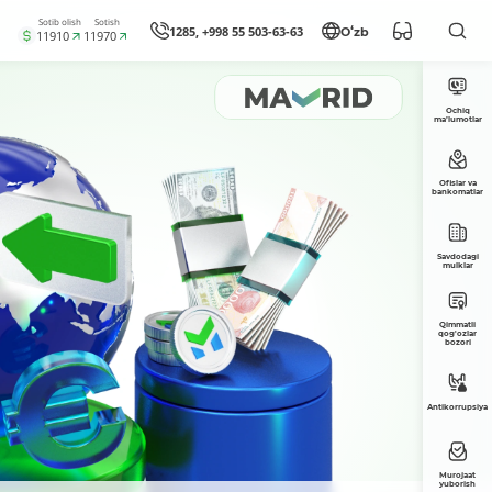
Sotib olish
Sotish
1285, +998 55 503-63-63
Oʻzb
11910
11970
Ochiq
ma’lumotlar
Ofislar va
bankomatlar
Savdodagi
mulklar
Qimmatli
qog'ozlar
bozori
Antikorrupsiya
Murojaat
yuborish