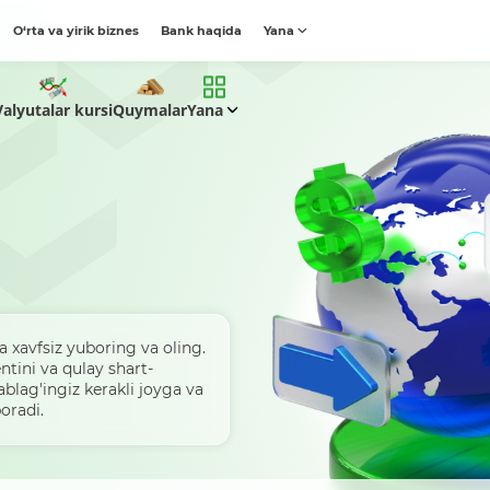
O‘rta va yirik biznes
Bank haqida
Yana
Valyutalar kursi
Quymalar
Yana
 xavfsiz yuboring va oling.
ntini va qulay shart-
ablag'ingiz kerakli joyga va
boradi.