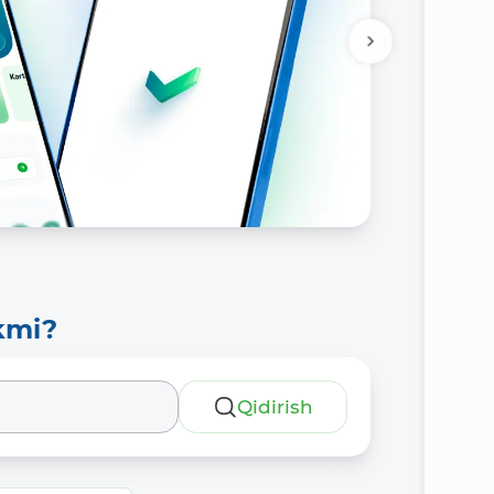
kmi?
Qidirish