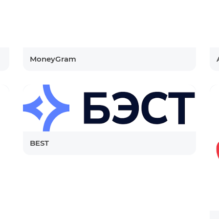
MoneyGram
BEST