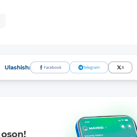
Ulashish:
Facebook
Telegram
X
oson!