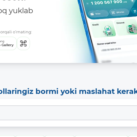
oq yuklab
orqali o‘rnating:
ang
 Gallery
ollaringiz bormi yoki maslahat kera