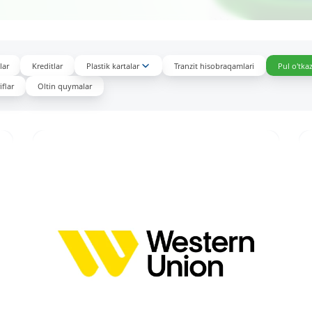
lar
Kreditlar
Plastik kartalar
Tranzit hisobraqamlari
Pul o'tka
flar
Oltin quymalar