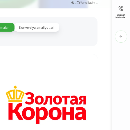
...
Yangilash: ...
Ishonch
telefonlari
zmalari
Konversiya amaliyotlari