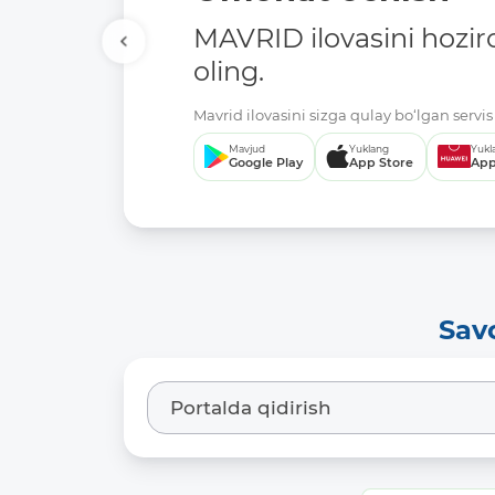
MAVRID ilovasini hozir
oling.
Mavrid ilovasini sizga qulay bo‘lgan servis 
Mavjud
Yuklang
Yukl
Google Play
App Store
App
Sav