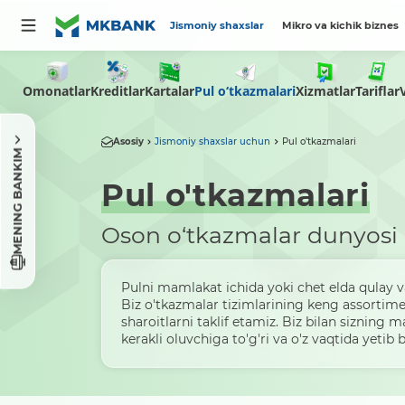
Jismoniy shaxslar
Mikro va kichik biznes
Omonatlar
Pul o‘tkazmalari
Tariflar
Kreditlar
Kartalar
Xizmatlar
Asosiy
Jismoniy shaxslar uchun
Pul o'tkazmalari
MENING BANKIM
Pul o'tkazmalari
Oson o‘tkazmalar dunyosi
Pulni mamlakat ichida yoki chet elda qulay va
Biz o'tkazmalar tizimlarining keng assortime
sharoitlarni taklif etamiz. Biz bilan sizning m
kerakli oluvchiga to'g'ri va o'z vaqtida yetib 