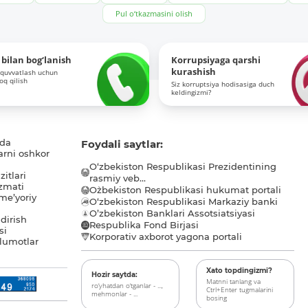
Pul o‘tkazmasini olish
bilan bog‘lanish
Korrupsiyaga qarshi
kurashish
-quvvatlash uchun
roq qilish
Siz korruptsiya hodisasiga duch
keldingizmi?
ida
Foydali saytlar:
arni oshkor
O‘zbekiston Respublikasi Prezidentining
itlari
rasmiy veb...
zmati
O`zbekiston Respublikasi hukumat portali
me’yoriy
O‘zbekiston Respublikasi Markaziy banki
O’zbekiston Banklari Assotsiatsiyasi
dirish
Respublika Fond Birjasi
si
Korporativ axborot yagona portali
lumotlar
Xato topdingizmi?
Hozir saytda:
Matnni tanlang va
ro‘yhatdan o‘tganlar - ...,
Ctrl+Enter tugmalarini
mehmonlar - ...
bosing