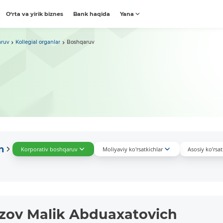
O‘rta va yirik biznes
Bank haqida
Yana
aruv
Kollegial organlar
Boshqaruv
n
Korporativ boshqaruv
Moliyaviy ko'rsatkichlar
Asosiy ko’rsat
zov Malik Abduaxatovich