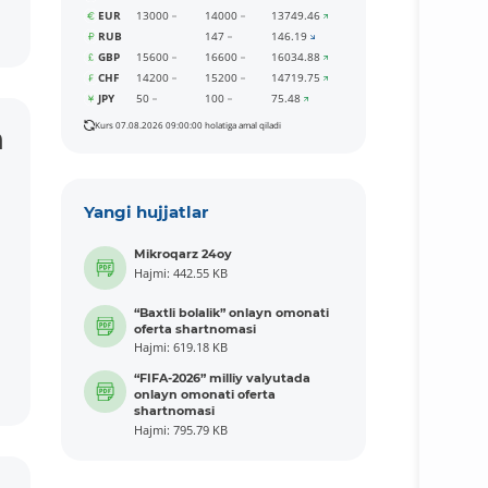
EUR
13000
14000
13749.46
RUB
147
146.19
GBP
15600
16600
16034.88
CHF
14200
15200
14719.75
JPY
50
100
75.48
Kurs 07.08.2026 09:00:00 holatiga amal qiladi
h
Yangi hujjatlar
Mikroqarz 24oy
Hajmi: 442.55 KB
“Baxtli bolalik” onlayn omonati
oferta shartnomasi
Hajmi: 619.18 KB
“FIFA-2026” milliy valyutada
onlayn omonati oferta
shartnomasi
Hajmi: 795.79 KB