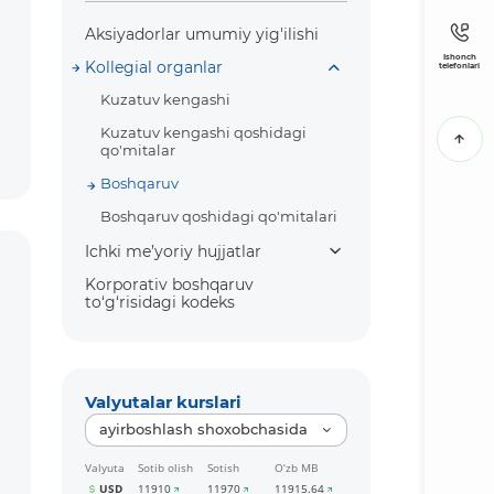
Aksiyadorlar umumiy yig'ilishi
Ishonch
Kollegial organlar
telefonlari
Kuzatuv kengashi
Kuzatuv kengashi qoshidagi
qo'mitalar
Boshqaruv
Boshqaruv qoshidagi qo'mitalari
Ichki me’yoriy hujjatlar
Korporativ boshqaruv
to‘g‘risidagi kodeks
Valyutalar kurslari
ayirboshlash shoxobchasida
Valyuta
Sotib olish
Sotish
O‘zb MB
USD
11910
11970
11915.64