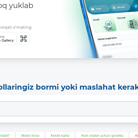
oq yuklab
orqali o‘rnating:
ang
 Gallery
ollaringiz bormi yoki maslahat kera
iladi?
Mobil ilova
Kredit karta
Yosh oilalar uchun ipoteka
Ak