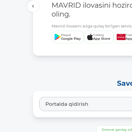
MAVRID ilovasini hozir
oling.
Mavrid ilovasini sizga qulay bo‘lgan servis 
Mavjud
Yuklang
Yukl
Google Play
App Store
App
Sav
Omonat qanday och