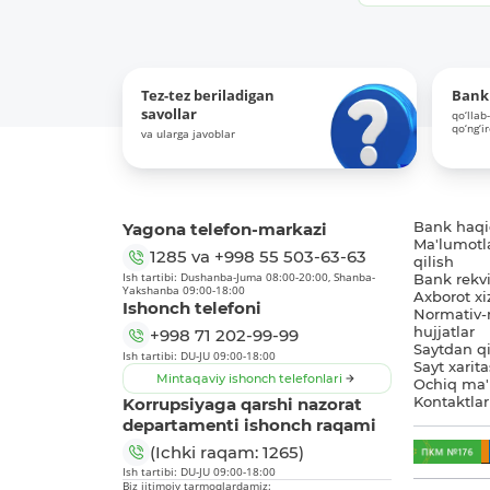
Tez-tez beriladigan
Bank 
savollar
qo‘llab
qo‘ng‘i
va ularga javoblar
Yagona telefon-markazi
Bank haq
Ma'lumotl
1285
va
+998 55 503-63-63
qilish
Ish tartibi: Dushanba-Juma 08:00-20:00, Shanba-
Bank rekviz
Yakshanba 09:00-18:00
Axborot xi
Ishonch telefoni
Normativ-
hujjatlar
+998 71 202-99-99
Saytdan qi
Ish tartibi: DU-JU 09:00-18:00
Sayt xarita
Mintaqaviy ishonch telefonlari
Ochiq ma'
Korrupsiyaga qarshi nazorat
Kontaktlar
departamenti ishonch raqami
(Ichki raqam: 1265)
Ish tartibi: DU-JU 09:00-18:00
Biz ijtimoiy tarmoqlardamiz: