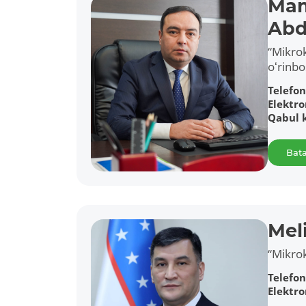
Mam
Abd
“Mikrok
oʻrinbo
Telefon
Elektr
Qabul 
Bata
Mel
“Mikrok
Telefon
Elektr