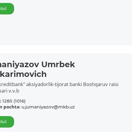
fsil
aniyazov Umrbek
karimovich
reditbank” aksiyadorlik-tijorat banki Boshqaruv raisi
sari v.v.b
Kartani ochish
Videoni ko‘rish
:
1285
(1016)
on pochta:
u.jumaniyazov@mkb.uz
fsil