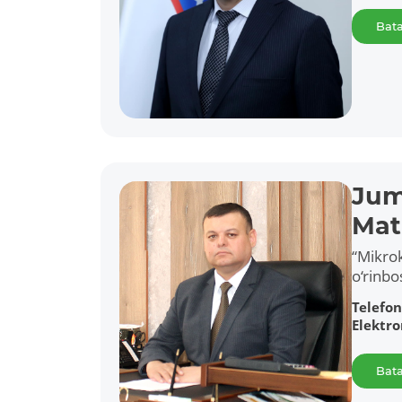
Bata
Jum
Mat
“Mikrok
o‘rinbo
Telefon
Elektr
Bata