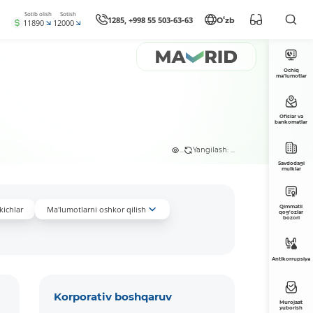
Sotib olish
Sotish
1285, +998 55 503-63-63
Oʻzb
11890
12000
Ochiq
ma’lumotlar
Ofislar va
bankomatlar
...
Yangilash: ...
Savdodagi
mulklar
Qimmatli
kichlar
Ma'lumotlarni oshkor qilish
qog'ozlar
bozori
Antikorrupsiya
Korporativ boshqaruv
Murojaat
yuborish