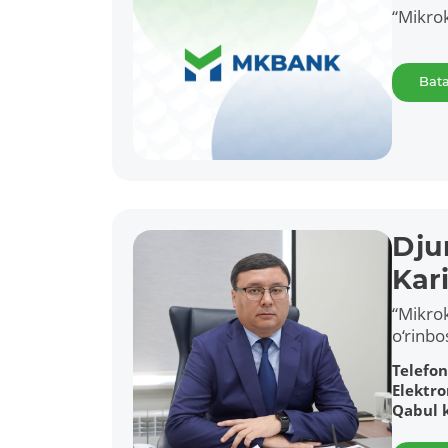
“Mikrok
Bata
Dju
Kar
“Mikrok
o‘rinbo
Telefon
Elektr
Qabul 