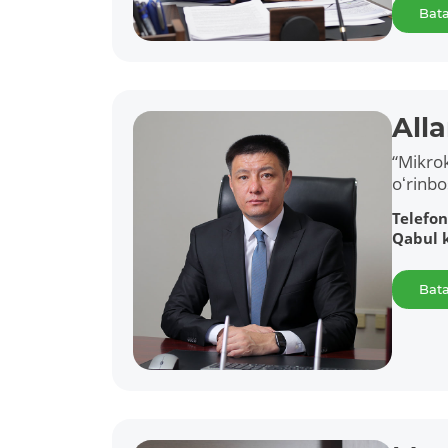
Bata
All
“Mikrok
oʻrinbo
Telefon
Qabul 
Bata