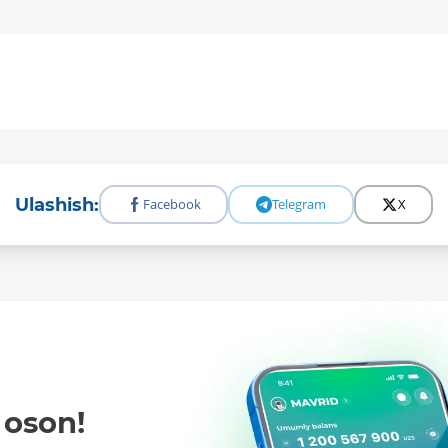
Ulashish:
Facebook
Telegram
X
oson!