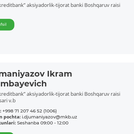
reditbank” aksiyadorlik-tijorat banki Boshqaruv raisi
fsil
maniyazov Ikram
imbayevich
reditbank” aksiyadorlik-tijorat banki Boshqaruv raisi
sari v.b
:
+998 71 207 46 52 (1006)
on pochta:
i.djumaniyazov@mkb.uz
kunlari:
Seshanba 09:00 - 12:00