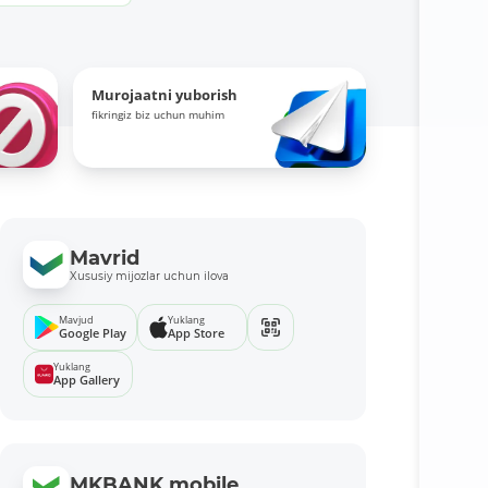
Murojaatni yuborish
fikringiz biz uchun muhim
Mavrid
Xususiy mijozlar uchun ilova
Mavjud
Yuklang
Google Play
App Store
Yuklang
App Gallery
MKBANK mobile