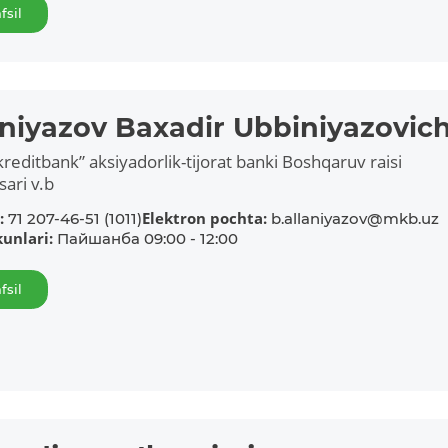
fsil
aniyazov Baxadir Ubbiniyazovic
reditbank” aksiyadorlik-tijorat banki Boshqaruv raisi
sari v.b
:
Elektron pochta:
71 207-46-51 (1011)
b.allaniyazov@mkb.uz
kunlari:
Пайшанба 09:00 - 12:00
fsil