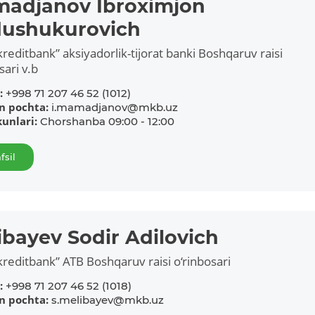
adjanov Ibroximjon
ushukurovich
reditbank” aksiyadorlik-tijorat banki Boshqaruv raisi
sari v.b
:
+998 71 207 46 52 (1012)
on pochta:
i.mamadjanov@mkb.uz
kunlari:
Chorshanba 09:00 - 12:00
fsil
ibayev Sodir Adilovich
reditbank” ATB Boshqaruv raisi o‘rinbosari
:
+998 71 207 46 52 (1018)
on pochta:
s.melibayev@mkb.uz