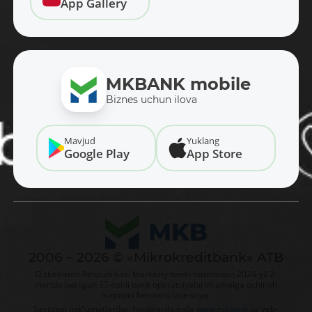
App Gallery
MKBANK mobile
Biznes uchun ilova
Mavjud
Yuklang
Google Play
App Store
2006 – 2026 © «Mikrokreditbank» ATB
O'zbekiston Respublikasi Markaziy banki tomonidan 2024-yil 2-
martda berilgan 37-sonli bank operatsiyalarini amalga oshirish
huquqini beruvchi litsenziya.
Saytdagi ma’lumotlardan foydalanilganda
www.mkbank.uz
veb-