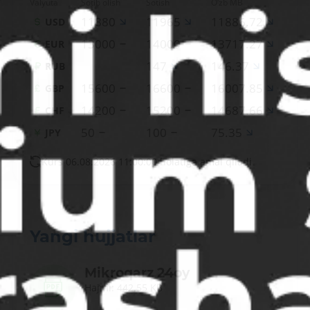
Valyuta
Sotib olish
Sotish
O‘zb MB
11880
11965
11886.72
USD
13000
14000
13717.27
EUR
147
146.37
RUB
15600
16600
16007.85
GBP
14200
15200
14687.66
CHF
50
100
75.35
JPY
Kurs 06.08.2026 11:00:00 holatiga amal qiladi
Yangi hujjatlar
Mikroqarz 24oy
Hajmi: 442.55 KB