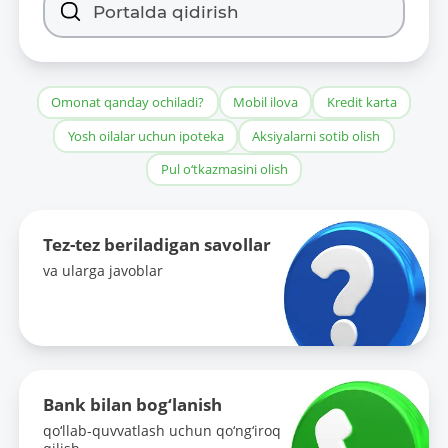
Omonat qanday ochiladi?
Mobil ilova
Kredit karta
Yosh oilalar uchun ipoteka
Aksiyalarni sotib olish
Pul o‘tkazmasini olish
Tez-tez beriladigan savollar
va ularga javoblar
Bank bilan bog‘lanish
qo‘llab-quvvatlash uchun qo‘ng‘iroq