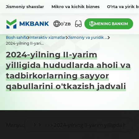
Jismoniy shaxslar
Mikro va kichik biznes
O‘rta va yirik 
MENING BANKIM
OʻZB
Bosh sahifa
Interaktiv xizmatlar
Jismoniy va yuridik ...
2024-yilning II-yari...
2024-yilning II-yarim
yilligida hududlarda aholi va
tadbirkorlarning sayyor
qabullarini o'tkazish jadvali
Menyu: