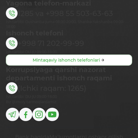
Yagona telefon-markazi
1285
va
+998 55 503-63-63
Ish tartibi: Dushanba-Juma 08:00-20:00, Shanba-Yakshanba 09:00-
18:00
Ishonch telefoni
+998 71 202-99-99
Ish tartibi: DU-JU 09:00-18:00
Mintaqaviy ishonch telefonlari
Korrupsiyaga qarshi nazorat
departamenti ishonch raqami
(Ichki raqam: 1265)
Ish tartibi: DU-JU 09:00-18:00
Biz ijtimoiy tarmoqlardamiz:
Bank haqida
Ma'lumotlarni oshkor qilish