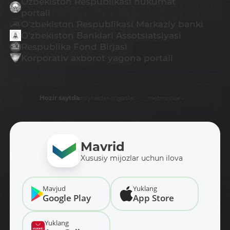
O`zbekiston Respublikasi hukumat
portali
O‘zbekiston Respublikasi Markaziy banki
O’zbekiston Banklari Assotsiatsiyasi
Respublika Fond Birjasi
Korporativ axborot yagona portali
ro‘yhatdan o‘tganlar - ...,
mehmonlar - ...
Hozir saytda:
Mavrid
Xususiy mijozlar uchun ilova
Mavjud
Yuklang
Google Play
App Store
Yuklang