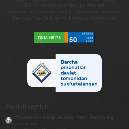
Bank rekvizitlari
Axborot xizmati
Normativ-me’yoriy hujjatlar
Saytdan qidirish
Sayt xaritasi
Ochiq ma'lumotlar
Kontaktlar
Barcha
omonatlar
davlat
tomonidan
sug‘urtalangan
Foydali saytlar:
O‘zbekiston Respublikasi Prezidentining
rasmiy veb...