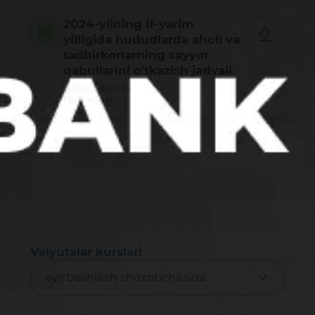
2024-yilning II-yarim
yilligida hududlarda aholi va
tadbirkorlarning sayyor
qabullarini o'tkazish jadvali
Hajmi: 170.12 КБ
Format: pdf
Valyutalar kurslari
ayirboshlash shoxobchasida