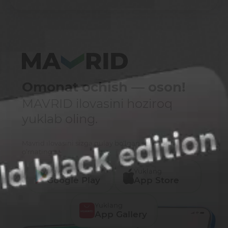
Omonat ochish — oson!
MAVRID ilovasini hoziroq
yuklab oling.
Mavrid ilovasini sizga qulay bo‘lgan servis orqali
o‘rnating:
Mavjud
Yuklang
Google Play
App Store
Yuklang
App Gallery