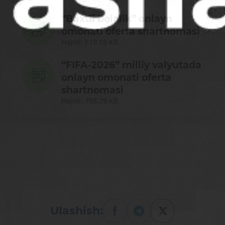
“Baxtli bolalik” onlayn
omonati oferta shartnomasi
Hajmi: 619.18 KB
“FIFA-2026” milliy valyutada
onlayn omonati oferta
shartnomasi
Hajmi: 795.79 KB
Ulashish: