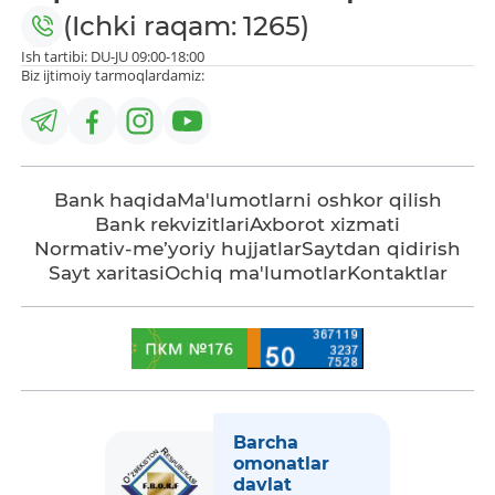
(Ichki raqam: 1265)
Ish tartibi: DU-JU 09:00-18:00
Biz ijtimoiy tarmoqlardamiz:
Bank haqida
Ma'lumotlarni oshkor qilish
Bank rekvizitlari
Axborot xizmati
Normativ-me’yoriy hujjatlar
Saytdan qidirish
Sayt xaritasi
Ochiq ma'lumotlar
Kontaktlar
Barcha
omonatlar
davlat