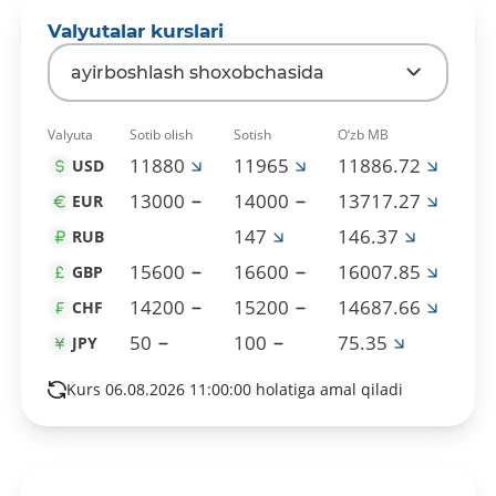
Valyutalar kurslari
ayirboshlash shoxobchasida
Valyuta
Sotib olish
Sotish
O‘zb MB
11880
11965
11886.72
USD
13000
14000
13717.27
EUR
147
146.37
RUB
15600
16600
16007.85
GBP
14200
15200
14687.66
CHF
50
100
75.35
JPY
Kurs 06.08.2026 11:00:00 holatiga amal qiladi