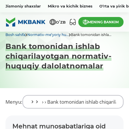
Jismoniy shaxslar
Mikro va kichik biznes
O‘rta va yirik 
MENING BANKIM
OʻZB
Bosh sahifa
Normativ-me’yoriy hu...
Bank tomonidan ishla...
Bank tomonidan ishlab
chiqarilayotgan normativ-
huquqiy dalolatnomalar
Menyu:
Mehnat munosabatlariga oid