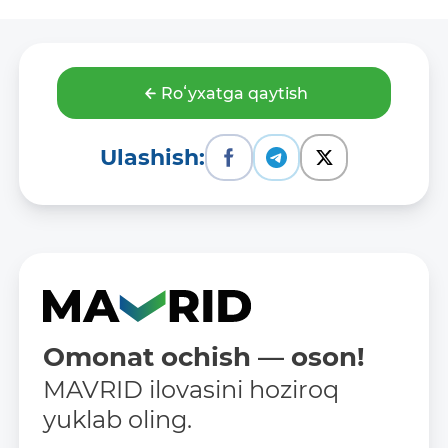
Roʻyxatga qaytish
Ulashish:
Omonat ochish — oson!
MAVRID ilovasini hoziroq
yuklab oling.