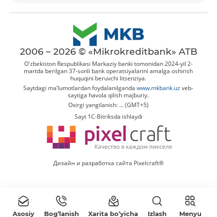
2006 – 2026 © «Mikrokreditbank» ATB
O'zbekiston Respublikasi Markaziy banki tomonidan 2024-yil 2-
martda berilgan 37-sonli bank operatsiyalarini amalga oshirish
huquqini beruvchi litsenziya.
Saytdagi ma’lumotlardan foydalanilganda
www.mkbank.uz
veb-
saytiga havola qilish majburiy.
Oxirgi yangilanish: ... (GMT+5)
Sayt 1C-Bitriksda ishlaydi
Дизайн и разработка сайта Pixelcraft®
Kartani ochish
Videoni ko‘rish
Asosiy
Bog‘lanish
Xarita bo‘yicha
Izlash
Menyu