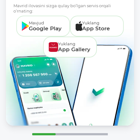
Mavrid ilovasini sizga qulay bo‘lgan servis orqali
o‘rnating:
Mavjud
Yuklang
Google Play
App Store
Yuklang
App Gallery