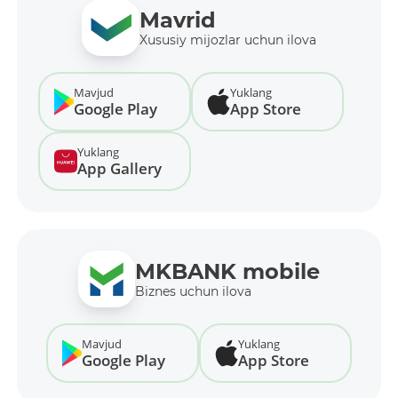
Mavrid
Xususiy mijozlar uchun ilova
Mavjud
Yuklang
Google Play
App Store
Yuklang
App Gallery
MKBANK mobile
Biznes uchun ilova
Mavjud
Yuklang
Google Play
App Store