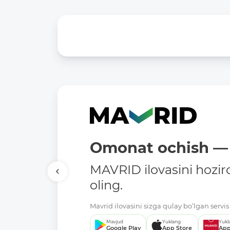
Omonat ochish — 
MAVRID ilovasini hozir
oling.
Mavrid ilovasini sizga qulay bo‘lgan servis 
Mavjud
Yuklang
Yukl
Google Play
App Store
App