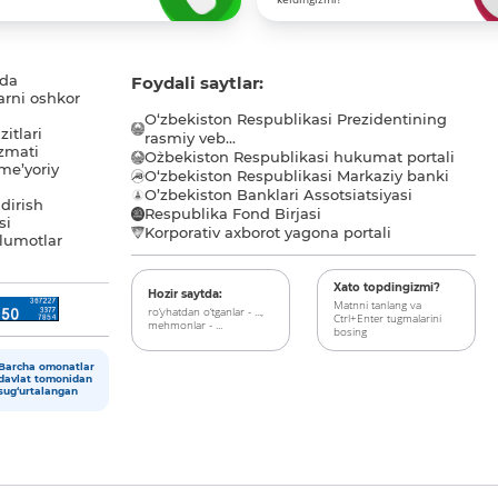
ida
Foydali saytlar:
arni oshkor
O‘zbekiston Respublikasi Prezidentining
itlari
rasmiy veb...
zmati
O`zbekiston Respublikasi hukumat portali
me’yoriy
O‘zbekiston Respublikasi Markaziy banki
O’zbekiston Banklari Assotsiatsiyasi
dirish
Respublika Fond Birjasi
si
Korporativ axborot yagona portali
lumotlar
Xato topdingizmi?
Hozir saytda:
Matnni tanlang va
ro‘yhatdan o‘tganlar - ...,
Ctrl+Enter tugmalarini
mehmonlar - ...
bosing
Barcha omonatlar
davlat tomonidan
sug‘urtalangan