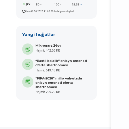
JPY
50
100
75.35
Kurs 06.08.2026 11:00:00 holatiga amal qiladi
Yangi hujjatlar
Mikroqarz 24oy
Hajmi: 442.55 KB
“Baxtli bolalik” onlayn omonati
oferta shartnomasi
Hajmi: 619.18 KB
“FIFA-2026” milliy valyutada
onlayn omonati oferta
shartnomasi
Hajmi: 795.79 KB