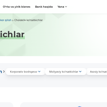
O‘rta va yirik biznes
Bank haqida
Yana
kor qilish
Choraklik ko’rsatkichlar
ichlar
n
Korporativ boshqaruv
Moliyaviy ko'rsatkichlar
Asosiy ko’rsat