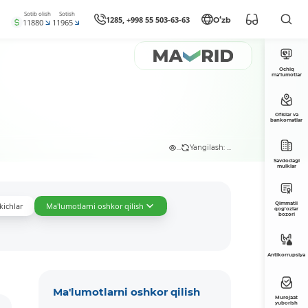
Sotib olish
Sotish
1285, +998 55 503-63-63
Oʻzb
11880
11965
Ochiq
ma’lumotlar
Ofislar va
bankomatlar
...
Yangilash: ...
Savdodagi
mulklar
Qimmatli
kichlar
Ma'lumotlarni oshkor qilish
qog'ozlar
bozori
Antikorrupsiya
Ma'lumotlarni oshkor qilish
Murojaat
yuborish