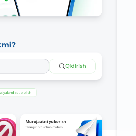
kmi?
Qidirish
siyalarni sotib olish
Murojaatni yuborish
fikringiz biz uchun muhim