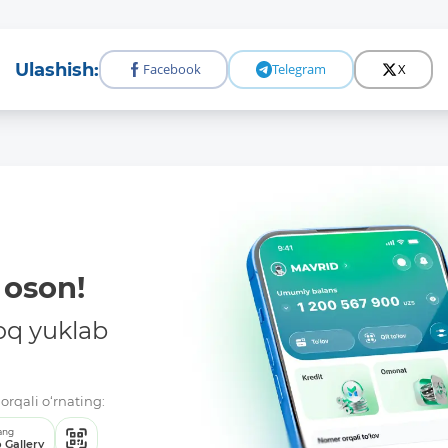
Ulashish:
Facebook
Telegram
X
oson!
oq yuklab
orqali o‘rnating:
ang
 Gallery