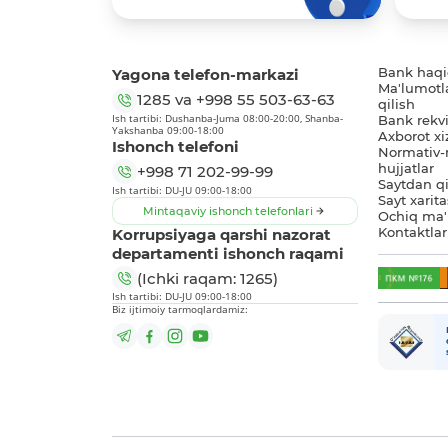
Yagona telefon-markazi
Bank haq
Ma'lumotl
1285
va
+998 55 503-63-63
qilish
Ish tartibi: Dushanba-Juma 08:00-20:00, Shanba-
Bank rekviz
Yakshanba 09:00-18:00
Axborot xi
Ishonch telefoni
Normativ-
hujjatlar
+998 71 202-99-99
Saytdan qi
Ish tartibi: DU-JU 09:00-18:00
Sayt xarita
Mintaqaviy ishonch telefonlari
Ochiq ma'
Korrupsiyaga qarshi nazorat
Kontaktlar
departamenti ishonch raqami
(Ichki raqam: 1265)
Ish tartibi: DU-JU 09:00-18:00
Biz ijtimoiy tarmoqlardamiz: