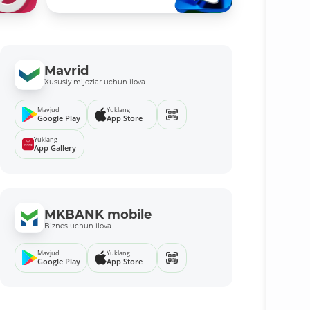
Mavrid
Xususiy mijozlar uchun ilova
Mavjud
Yuklang
Google Play
App Store
Yuklang
App Gallery
MKBANK mobile
Biznes uchun ilova
Mavjud
Yuklang
Google Play
App Store