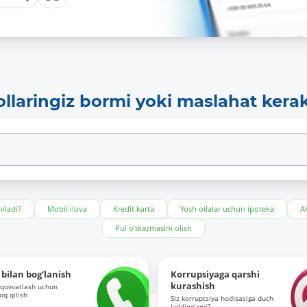
ollaringiz bormi yoki maslahat kera
iladi?
Mobil ilova
Kredit karta
Yosh oilalar uchun ipoteka
Ak
Pul o‘tkazmasini olish
bilan bog‘lanish
Korrupsiyaga qarshi
kurashish
-quvvatlash uchun
roq qilish
Siz korruptsiya hodisasiga duch
keldingizmi?