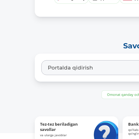
Sav
Omonat qanday och
Tez-tez beriladigan
Bank 
savollar
qo‘llab
qo‘ng‘i
va ularga javoblar