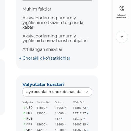
Muhim faktlar
Ishonch
Aksiyadorlarning umumiy
telefonlari
yig'ilishini o'tkazish to'g'risida
xabar
Aksiyadorlarning umumiy
yig'ilishida ovoz berish natijalari
Affillangan shaxslar
Choraklik ko’rsatkichlar
Valyutalar kurslari
ayirboshlash shoxobchasida
Valyuta
Sotib olish
Sotish
O‘zb MB
USD
11880
11965
11886.72
EUR
13000
14000
13717.27
RUB
147
146.37
GBP
15600
16600
16007.85
CHF
14200
15200
14687.66