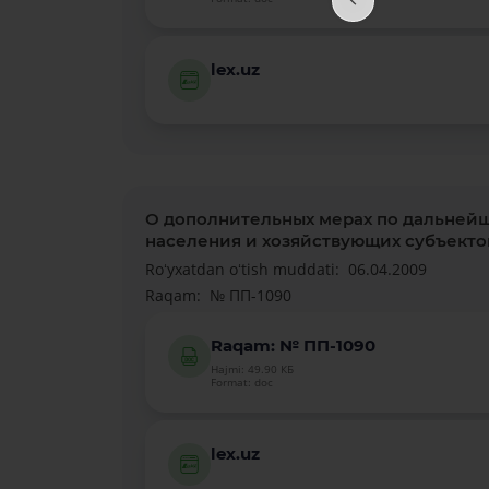
lex.uz
О дополнительных мерах по дальней
населения и хозяйствующих субъекто
Roʻyxatdan oʻtish muddati:
06.04.2009
Raqam:
№ ПП-1090
Raqam: № ПП-1090
Hajmi: 49.90 КБ
Format: doc
lex.uz