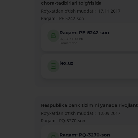
chora-tadbirlari to‘g‘risida
Roʻyxatdan oʻtish muddati:
17.11.2017
Raqam:
PF-5242-son
Raqam: PF-5242-son
Hajmi: 12.18 КБ
Format: doc
lex.uz
Respublika bank tizimini yanada rivojlantir
Roʻyxatdan oʻtish muddati:
12.09.2017
Raqam:
PQ-3270-son
Raqam: PQ-3270-son