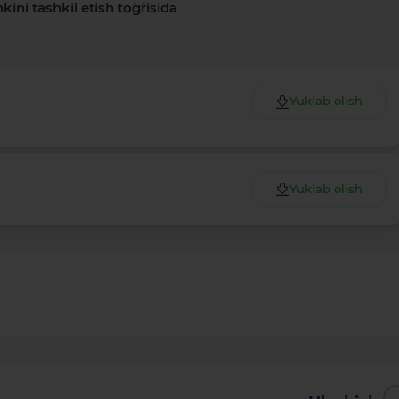
ni tashkil etish to`g`risida
Yuklab olish
Yuklab olish