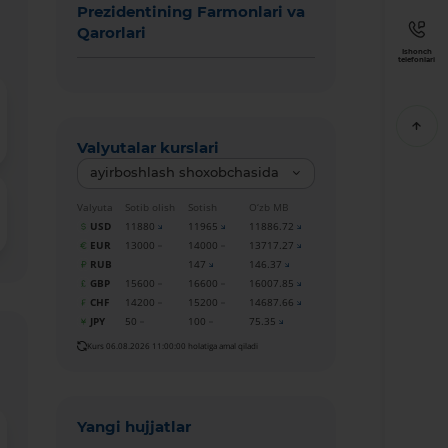
Prezidentining Farmonlari va
Qarorlari
Ishonch
telefonlari
Valyutalar kurslari
ayirboshlash shoxobchasida
Valyuta
Sotib olish
Sotish
O‘zb MB
USD
11880
11965
11886.72
EUR
13000
14000
13717.27
RUB
147
146.37
GBP
15600
16600
16007.85
CHF
14200
15200
14687.66
JPY
50
100
75.35
Kurs 06.08.2026 11:00:00 holatiga amal qiladi
Yangi hujjatlar