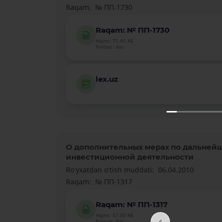
Raqam:
№ ПП-1730
Raqam: № ПП-1730
Hajmi: 71.45 КБ
Format: doc
lex.uz
О дополнительных мерах по дальней
инвестиционной деятельности
Roʻyxatdan oʻtish muddati:
06.04.2010
Raqam:
№ ПП-1317
Raqam: № ПП-1317
Hajmi: 51.50 КБ
Format: doc