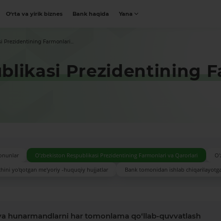
O‘rta va yirik biznes
Bank haqida
Yana
i Prezidentining Farmonlari...
blikasi Prezidentining F
onunlar
O’zbekiston Respublikasi Prezidentining Farmonlari va Qarorlari
O'
hini yo'qotgan me'yoriy -huquqiy hujjatlar
Bank tomonidan ishlab chiqarilayotg
 va hunarmandlarni har tomonlama qo‘llab-quvvatlash