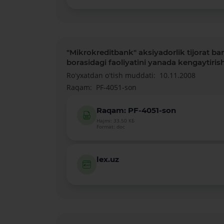
"Mikrokreditbank" aksiyadorlik tijorat ban
borasidagi faoliyatini yanada kengaytirish 
Roʻyxatdan oʻtish muddati:
10.11.2008
Raqam:
PF-4051-son
Raqam: PF-4051-son
Hajmi: 33.50 КБ
Format: doc
lex.uz