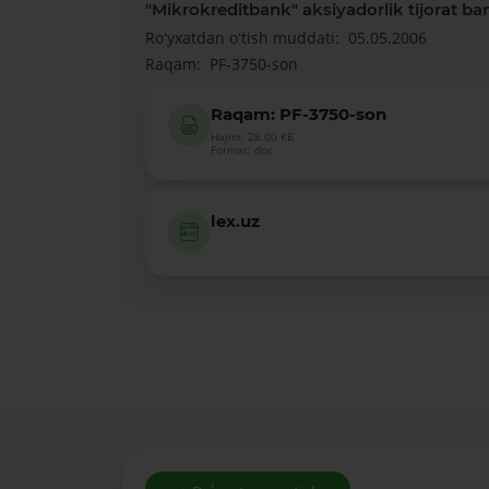
"Mikrokreditbank" aksiyadorlik tijorat banki
Roʻyxatdan oʻtish muddati:
05.05.2006
Raqam:
PF-3750-son
Raqam: PF-3750-son
Hajmi: 28.00 КБ
Format: doc
lex.uz