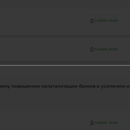
Yuklab olish
Yuklab olish
шему повышению капитализации банков и усилению и
Yuklab olish