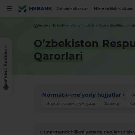
Jismoniy shaxslar
Mikro va kichik biznes
Asosiy
Normativ-me’yoriy hujjatlar
O’zbekiston Respublikas
O’zbekiston Respu
MENING BANKIM
Qarorlari
Normativ-me’yoriy hujjatlar
Q
Buyruqlar va qonuniy hujjatlar
Dasturlar
Kuc
Hunarmandchilikni yanada rivojlantirish