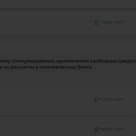
Yuklab olish
Kartani ochish
Videoni ko‘rish
шему стимулированию привлечения свободных средст
в на депозиты в коммерческие банки
Yuklab olish
Yuklab olish