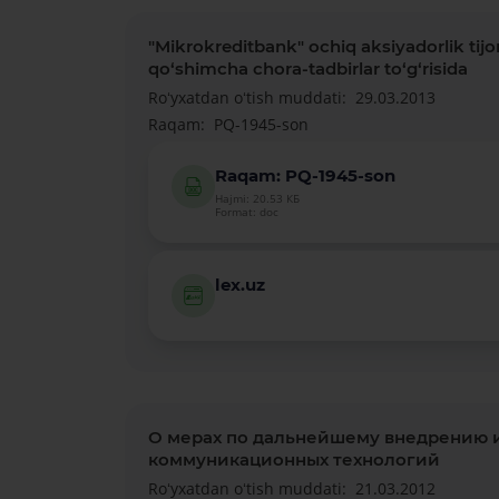
"Mikrokreditbank" ochiq aksiyadorlik tijor
qo‘shimcha chora-tadbirlar to‘g‘risida
Roʻyxatdan oʻtish muddati:
29.03.2013
Raqam:
PQ-1945-son
Raqam: PQ-1945-son
Hajmi: 20.53 КБ
Format: doc
lex.uz
О мерах по дальнейшему внедрению 
коммуникационных технологий
Roʻyxatdan oʻtish muddati:
21.03.2012