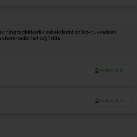
kining tadbirkorlik sub`ektlarini qo`llab-quvvatlash
chora-tadbirlari to`g`risida
Yuklab olish
Yuklab olish