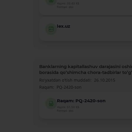
Hajmi: 33.43 КБ
Format: doc
lex.uz
Banklarning kapitallashuv darajasini oshiri
borasida qo’shimcha chora-tadbirlar to’g’
Roʻyxatdan oʻtish muddati:
26.10.2015
Raqam:
PQ-2420-son
Raqam: PQ-2420-son
Hajmi: 51.50 КБ
Format: doc