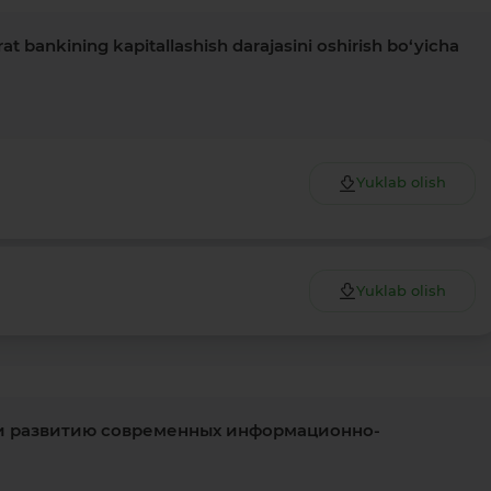
at bankining kapitallashish darajasini oshirish bo‘yicha
Yuklab olish
Yuklab olish
и развитию современных информационно-