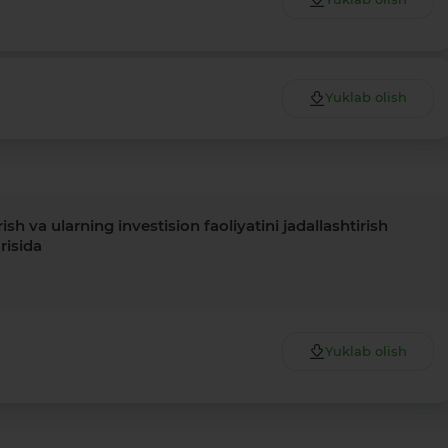
Yuklab olish
sh va ularning investision faoliyatini jadallashtirish
risida
Yuklab olish