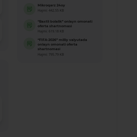
Mikroqarz 24oy
Hajmi: 442.55 KB
“Baxtli bolalik” onlayn omonati
oferta shartnomasi
Hajmi: 619.18 KB
“FIFA-2026” milliy valyutada
onlayn omonati oferta
shartnomasi
Hajmi: 795.79 KB