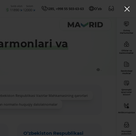
Sotib olish
Sotish
1285, +998 55 503-63-63
Oʻzb
11890
12000
Ochiq
ma’lumotlar
armonlari va
Ofislar va
bankomatlar
...
Savdodagi
mulklar
Qimmatli
qog'ozlar
zbekiston Respublikasi Vazirlar Mahkamasining qarorlari
bozori
an normativ-huquqiy dalolatnomalar
Antikorrupsiya
Murojaat
O’zbekiston Respublikasi
yuborish