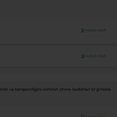
Yuklab olish
Yuklab olish
ish va barqarorligini oshirish chora-tadbirlari to‘g‘risida
Yuklab olish