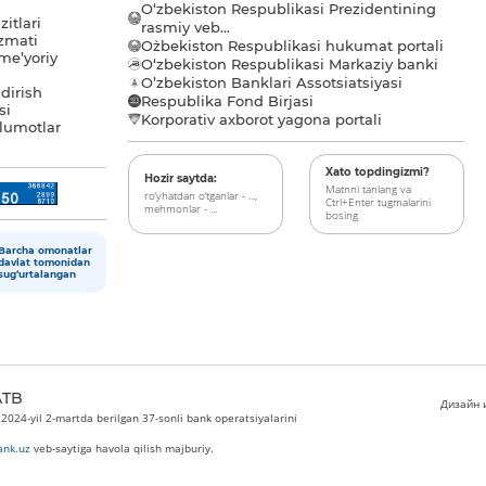
O‘zbekiston Respublikasi Prezidentining
itlari
rasmiy veb...
zmati
O`zbekiston Respublikasi hukumat portali
me’yoriy
O‘zbekiston Respublikasi Markaziy banki
O’zbekiston Banklari Assotsiatsiyasi
dirish
Respublika Fond Birjasi
si
Korporativ axborot yagona portali
lumotlar
Xato topdingizmi?
Hozir saytda:
Matnni tanlang va
ro‘yhatdan o‘tganlar - ...,
Ctrl+Enter tugmalarini
mehmonlar - ...
bosing
Barcha omonatlar
davlat tomonidan
sug‘urtalangan
ATB
Дизайн и
024-yil 2-martda berilgan 37-sonli bank operatsiyalarini
nk.uz
veb-saytiga havola qilish majburiy.