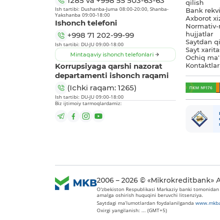
1285
va
+998 55 503-63-63
qilish
Ish tartibi: Dushanba-Juma 08:00-20:00, Shanba-
Bank rekviz
Yakshanba 09:00-18:00
Axborot xi
Ishonch telefoni
Normativ-
hujjatlar
+998 71 202-99-99
Saytdan qi
Ish tartibi: DU-JU 09:00-18:00
Sayt xarita
Mintaqaviy ishonch telefonlari
Ochiq ma'
Korrupsiyaga qarshi nazorat
Kontaktlar
departamenti ishonch raqami
(Ichki raqam: 1265)
Ish tartibi: DU-JU 09:00-18:00
Biz ijtimoiy tarmoqlardamiz:
2006 – 2026 © «Mikrokreditbank» 
O'zbekiston Respublikasi Markaziy banki tomonidan 2
amalga oshirish huquqini beruvchi litsenziya.
Saytdagi ma’lumotlardan foydalanilganda
www.mkba
Oxirgi yangilanish: ... (GMT+5)