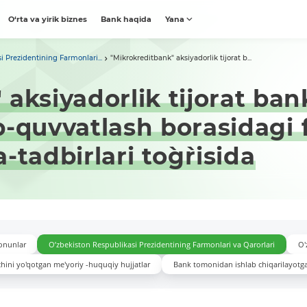
O‘rta va yirik biznes
Bank haqida
Yana
i Prezidentining Farmonlari...
"Mikrokreditbank" aksiyadorlik tijorat b...
aksiyadorlik tijorat ban
lab-quvvatlash borasidagi 
tadbirlari to`g`risida
onunlar
O’zbekiston Respublikasi Prezidentining Farmonlari va Qarorlari
O'
hini yo'qotgan me'yoriy -huquqiy hujjatlar
Bank tomonidan ishlab chiqarilayotg