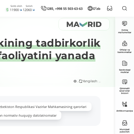
Sotib olish
Sotish
1285, +998 55 503-63-63
Oʻzb
11900
12060
Ochiq
ma’lumotlar
kining tadbirkorlik
Ofislar va
faoliyatini yanada
bankomatlar
Savdodagi
mulklar
...
Yangilash: ...
Qimmatli
qog'ozlar
bozori
zbekiston Respublikasi Vazirlar Mahkamasining qarorlari
Antikorrupsiya
an normativ-huquqiy dalolatnomalar
Murojaat
yuborish