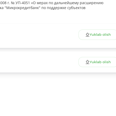
.2008 г. № УП-4051 «О мерах по дальнейшему расширению
ка "Микрокредитбанк" по поддержке субъектов
Yuklab olish
Yuklab olish