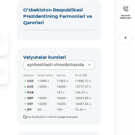
O’zbekiston Respublikasi
Prezidentining Farmonlari va
Ishonch
telefonlari
Qarorlari
Valyutalar kurslari
ayirboshlash shoxobchasida
Valyuta
Sotib olish
Sotish
O‘zb MB
USD
11880
11965
11886.72
EUR
13000
14000
13717.27
RUB
147
146.37
GBP
15600
16600
16007.85
CHF
14200
15200
14687.66
JPY
50
100
75.35
Kurs 06.08.2026 11:00:00 holatiga amal qiladi