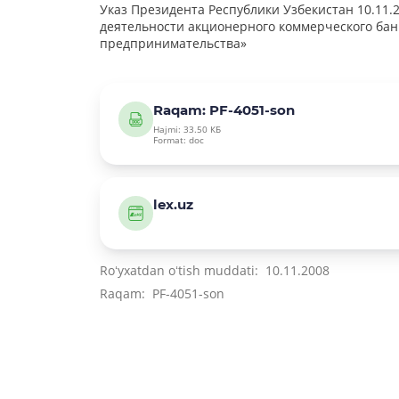
Указ Президента Республики Узбекистан 10.11
деятельности акционерного коммерческого бан
предпринимательства»
Raqam: PF-4051-son
Hajmi: 33.50 КБ
Format: doc
lex.uz
Roʻyxatdan oʻtish muddati: 10.11.2008
Raqam: PF-4051-son