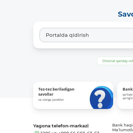
Sav
Omonat qanday och
Tez-tez beriladigan
Bank 
savollar
qo‘llab
qo‘ng‘i
va ularga javoblar
Yagona telefon-markazi
Bank haq
Ma'lumotl