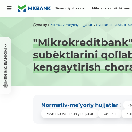
Jismoniy shaxslar
Mikro va kichik biznes
Asosiy
Normativ-me’yoriy hujjatlar
O’zbekiston Respublikas
"Mikrokreditbank" 
MENING BANKIM
sub`ektlarini qo`l
kengaytirish chora-
Normativ-me’yoriy hujjatlar
Q
Buyruqlar va qonuniy hujjatlar
Dasturlar
Kuc