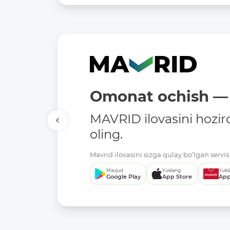
Omonat ochish — 
MAVRID ilovasini hozir
oling.
Mavrid ilovasini sizga qulay bo‘lgan servis 
Mavjud
Yuklang
Yukl
Google Play
App Store
App