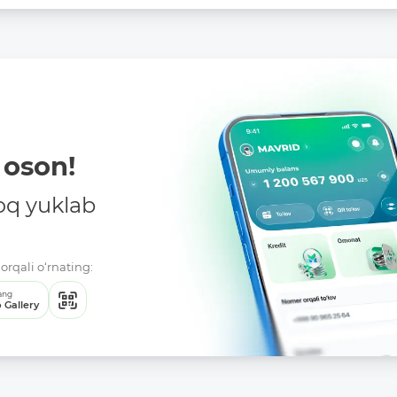
oson!
oq yuklab
orqali o‘rnating:
ang
 Gallery