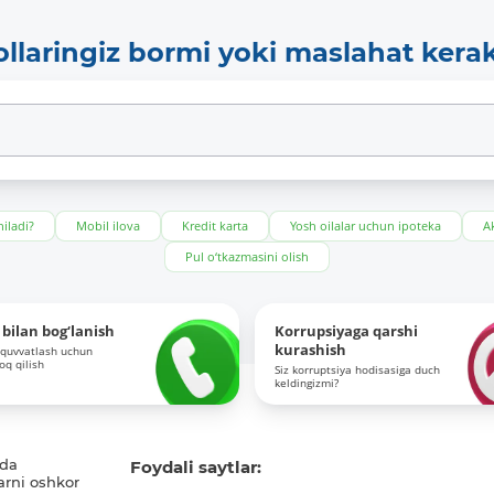
ollaringiz bormi yoki maslahat kera
iladi?
Mobil ilova
Kredit karta
Yosh oilalar uchun ipoteka
Ak
Pul o‘tkazmasini olish
bilan bog‘lanish
Korrupsiyaga qarshi
kurashish
-quvvatlash uchun
roq qilish
Siz korruptsiya hodisasiga duch
keldingizmi?
ida
Foydali saytlar:
arni oshkor