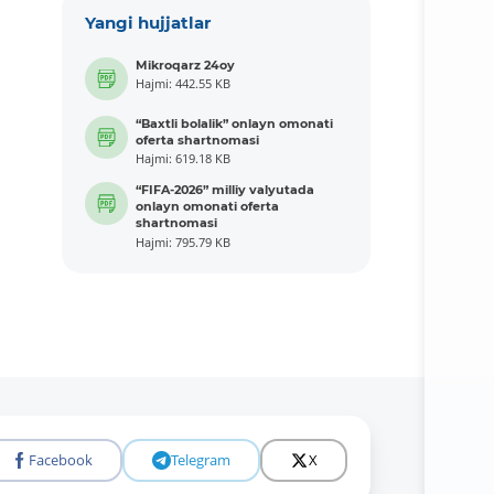
Yangi hujjatlar
Mikroqarz 24oy
Hajmi: 442.55 KB
“Baxtli bolalik” onlayn omonati
oferta shartnomasi
Hajmi: 619.18 KB
“FIFA-2026” milliy valyutada
onlayn omonati oferta
shartnomasi
Hajmi: 795.79 KB
Facebook
Telegram
X