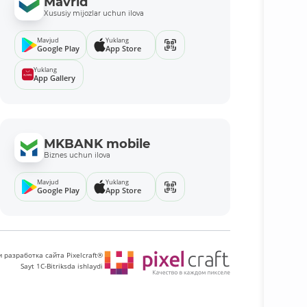
Mavrid
Xususiy mijozlar uchun ilova
Mavjud
Yuklang
Google Play
App Store
Yuklang
App Gallery
MKBANK mobile
Biznes uchun ilova
Mavjud
Yuklang
Google Play
App Store
 разработка сайта Pixelcraft®
Sayt 1C-Bitriksda ishlaydi