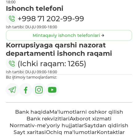
18:00
Ishonch telefoni
+998 71 202-99-99
Ish tartibi: DU-JU 09:00-18:00
Mintaqaviy ishonch telefonlari
Korrupsiyaga qarshi nazorat
departamenti ishonch raqami
(Ichki raqam: 1265)
Ish tartibi: DU-JU 09:00-18:00
Biz ijtimoiy tarmoqlardamiz:
Bank haqida
Ma'lumotlarni oshkor qilish
Bank rekvizitlari
Axborot xizmati
Normativ-me’yoriy hujjatlar
Saytdan qidirish
Sayt xaritasi
Ochiq ma'lumotlar
Kontaktlar