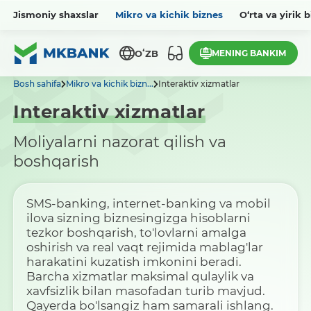
Jismoniy shaxslar
Mikro va kichik biznes
O‘rta va yirik 
MENING BANKIM
OʻZB
Bosh sahifa
Mikro va kichik bizn...
Interaktiv xizmatlar
Interaktiv xizmatlar
Moliyalarni nazorat qilish va
boshqarish
SMS-banking, internet-banking va mobil
ilova sizning biznesingizga hisoblarni
tezkor boshqarish, to'lovlarni amalga
oshirish va real vaqt rejimida mablag'lar
harakatini kuzatish imkonini beradi.
Barcha xizmatlar maksimal qulaylik va
xavfsizlik bilan masofadan turib mavjud.
Qayerda bo'lsangiz ham samarali ishlang.