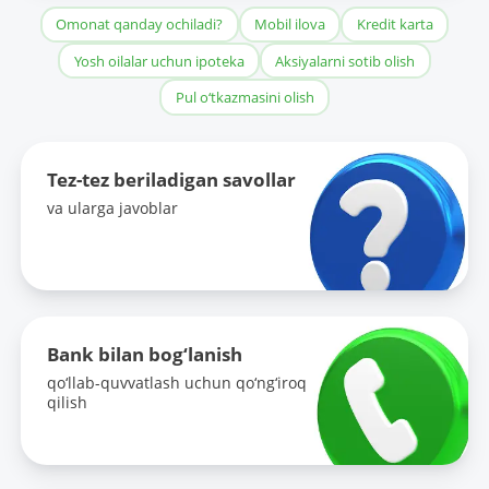
Omonat qanday ochiladi?
Mobil ilova
Kredit karta
Yosh oilalar uchun ipoteka
Aksiyalarni sotib olish
Pul o‘tkazmasini olish
Tez-tez beriladigan savollar
va ularga javoblar
Bank bilan bog‘lanish
qo‘llab-quvvatlash uchun qo‘ng‘iroq
qilish