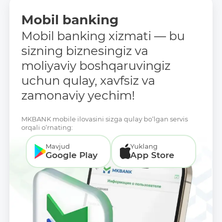
Mobil banking
Mobil banking xizmati — bu
sizning biznesingiz va
moliyaviy boshqaruvingiz
uchun qulay, xavfsiz va
zamonaviy yechim!
MKBANK mobile ilovasini sizga qulay bo‘lgan servis
orqali o‘rnating:
Mavjud
Yuklang
Google Play
App Store