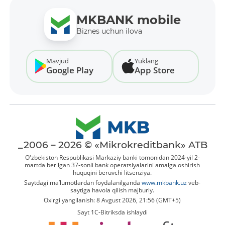
MKBANK mobile
Biznes uchun ilova
Mavjud
Yuklang
Google Play
App Store
_2006 – 2026 © «Mikrokreditbank» ATB
O'zbekiston Respublikasi Markaziy banki tomonidan 2024-yil 2-
martda berilgan 37-sonli bank operatsiyalarini amalga oshirish
huquqini beruvchi litsenziya.
Saytdagi ma’lumotlardan foydalanilganda
www.mkbank.uz
veb-
saytiga havola qilish majburiy.
Oxirgi yangilanish: 8 Avgust 2026, 21:56 (GMT+5)
Sayt 1C-Bitriksda ishlaydi