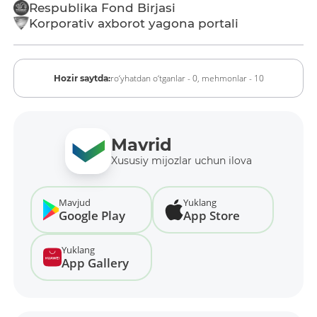
Respublika Fond Birjasi
Korporativ axborot yagona portali
ro‘yhatdan o‘tganlar - 0,
mehmonlar - 10
Hozir saytda:
Mavrid
Xususiy mijozlar uchun ilova
Mavjud
Yuklang
Google Play
App Store
Yuklang
App Gallery