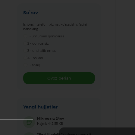
Soʻrov
Ishonch telefoni xizmat ko'rsatish sifatini
baholang
1 - umuman qoniqarsiz
2 - qoniqarsiz
3 - unchalik emas
4 - bo'ladi
5 - to'liq
Ovoz berish
Yangi hujjatlar
Mikroqarz 24oy
Hajmi: 442.55 KB
“Baxtli bolalik” onlayn omonati