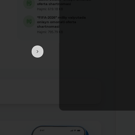
oferta shartnomasi
Hajmi: 619.18 KB
“FIFA-2026” milliy valyutada
onlayn omonati oferta
shartnomasi
Hajmi: 795.79 KB
Bataf