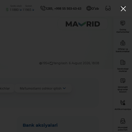
Sotib olish
Sotish
1285, +998 55 503-63-63
Oʻzb
11880
11965
Ochiq
ma’lumotlar
Ofislar va
bankomatlar
1954
Yangilash: 6 Avgust 2026, 18:08
Savdodagi
mulklar
Qimmatli
kichlar
Ma'lumotlarni oshkor qilish
qog'ozlar
bozori
Antikorrupsiya
Bank aksiyalari
Murojaat
yuborish