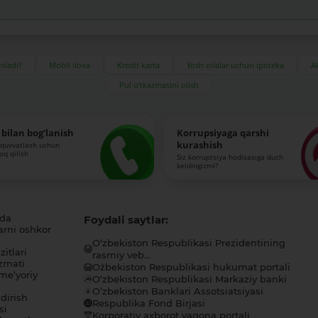
iladi?
Mobil ilova
Kredit karta
Yosh oilalar uchun ipoteka
Ak
Pul o‘tkazmasini olish
bilan bog‘lanish
Korrupsiyaga qarshi
kurashish
-quvvatlash uchun
roq qilish
Siz korruptsiya hodisasiga duch
keldingizmi?
ida
Foydali saytlar:
arni oshkor
O‘zbekiston Respublikasi Prezidentining
itlari
rasmiy veb...
zmati
O`zbekiston Respublikasi hukumat portali
me’yoriy
O‘zbekiston Respublikasi Markaziy banki
O’zbekiston Banklari Assotsiatsiyasi
dirish
Respublika Fond Birjasi
si
Korporativ axborot yagona portali