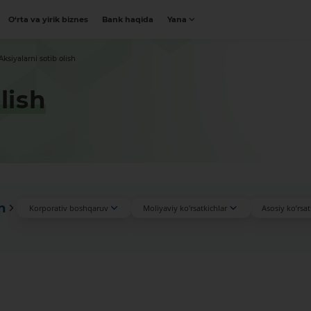
O‘rta va yirik biznes
Bank haqida
Yana
Aksiyalarni sotib olish
lish
n
Korporativ boshqaruv
Moliyaviy ko'rsatkichlar
Asosiy ko’rsat