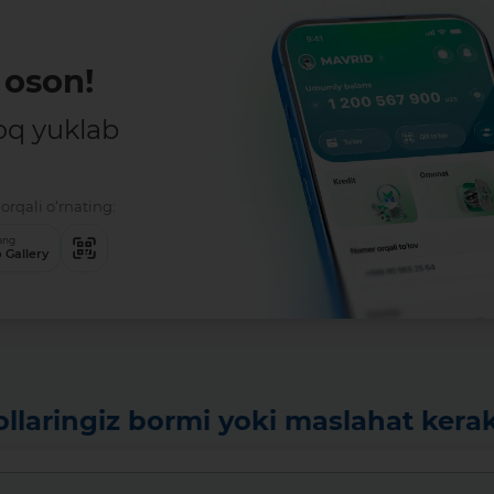
oson!
oq yuklab
orqali o‘rnating:
ang
 Gallery
ollaringiz bormi yoki maslahat kera