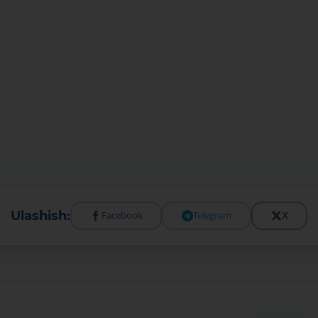
Ulashish:
Facebook
Telegram
X
Kartani ochish
Videoni ko‘rish