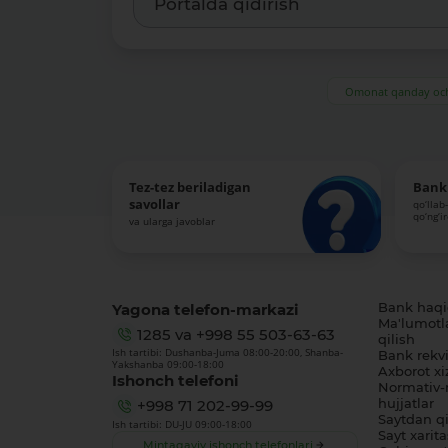
Omonat qanday och
Tez-tez beriladigan
Bank 
savollar
qo‘llab
qo‘ng‘i
va ularga javoblar
Yagona telefon-markazi
Bank haq
Ma'lumotl
1285
va
+998 55 503-63-63
qilish
Ish tartibi: Dushanba-Juma 08:00-20:00, Shanba-
Bank rekviz
Yakshanba 09:00-18:00
Axborot xi
Ishonch telefoni
Normativ-
hujjatlar
+998 71 202-99-99
Saytdan qi
Ish tartibi: DU-JU 09:00-18:00
Sayt xarita
Mintaqaviy ishonch telefonlari