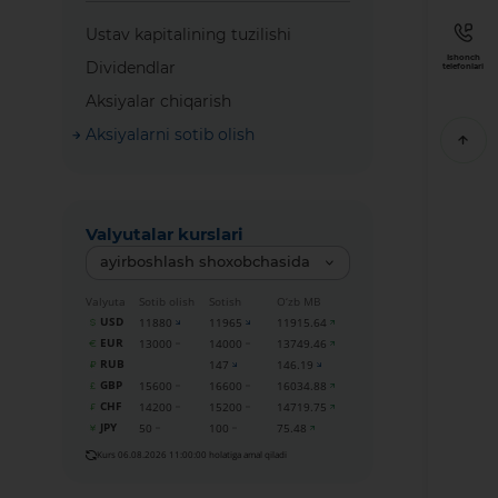
Ustav kapitalining tuzilishi
Ishonch
Dividendlar
telefonlari
Aksiyalar chiqarish
Aksiyalarni sotib olish
Valyutalar kurslari
ayirboshlash shoxobchasida
Valyuta
Sotib olish
Sotish
O‘zb MB
USD
11880
11965
11915.64
EUR
13000
14000
13749.46
RUB
147
146.19
GBP
15600
16600
16034.88
CHF
14200
15200
14719.75
JPY
50
100
75.48
Kurs 06.08.2026 11:00:00 holatiga amal qiladi