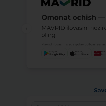
Omonat ochish — 
MAVRID ilovasini hozir
oling.
Mavrid ilovasini sizga qulay bo‘lgan servis 
Mavjud
Yuklang
Yukl
Google Play
App Store
App
Sav