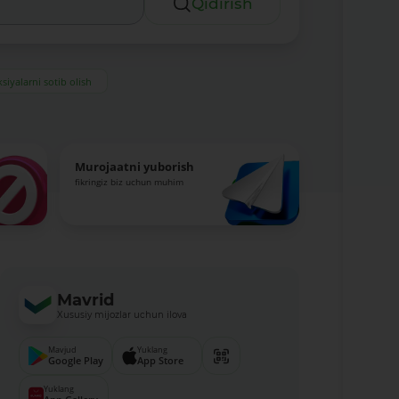
Qidirish
siyalarni sotib olish
Murojaatni yuborish
fikringiz biz uchun muhim
Mavrid
Xususiy mijozlar uchun ilova
Mavjud
Yuklang
Google Play
App Store
Yuklang