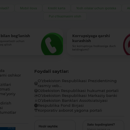
iladi?
Mobil ilova
Kredit karta
Yosh oilalar uchun ipoteka
Ak
Pul o‘tkazmasini olish
bilan bog‘lanish
Korrupsiyaga qarshi
kurashish
-quvvatlash uchun
roq qilish
Siz korruptsiya hodisasiga duch
keldingizmi?
ida
Foydali saytlar:
arni oshkor
O‘zbekiston Respublikasi Prezidentining
itlari
rasmiy veb...
zmati
O`zbekiston Respublikasi hukumat portali
me’yoriy
O‘zbekiston Respublikasi Markaziy banki
O’zbekiston Banklari Assotsiatsiyasi
dirish
Respublika Fond Birjasi
si
Korporativ axborot yagona portali
lumotlar
Xato topdingizmi?
Hozir saytda:
Matnni tanlang va