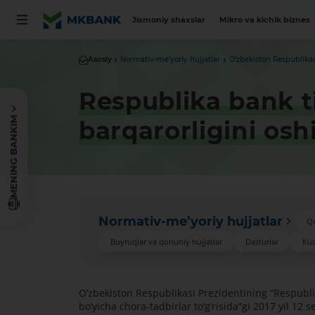
Jismoniy shaxslar
Mikro va kichik biznes
Asosiy
Normativ-me’yoriy hujjatlar
O’zbekiston Respublikas
Respublika bank ti
MENING BANKIM
barqarorligini oshi
Normativ-me’yoriy hujjatlar
Q
Buyruqlar va qonuniy hujjatlar
Dasturlar
Kuc
O‘zbekiston Respublikasi Prezidentining “Respublik
bo‘yicha chora-tadbirlar to‘g‘risida”gi 2017 yil 12