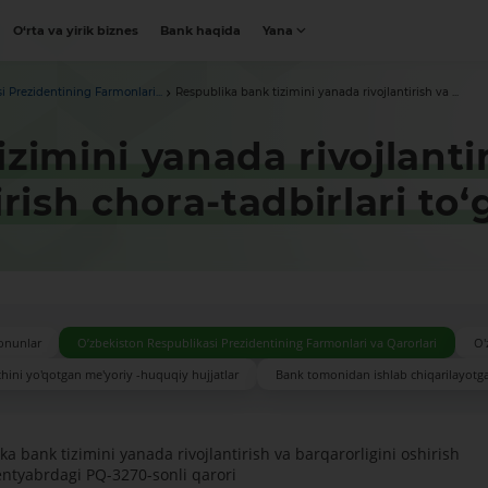
O‘rta va yirik biznes
Bank haqida
Yana
i Prezidentining Farmonlari...
Respublika bank tizimini yanada rivojlantirish va ...
zimini yanada rivojlanti
rish chora-tadbirlari to‘g
onunlar
O’zbekiston Respublikasi Prezidentining Farmonlari va Qarorlari
O'
hini yo'qotgan me'yoriy -huquqiy hujjatlar
Bank tomonidan ishlab chiqarilayotg
a bank tizimini yanada rivojlantirish va barqarorligini oshirish
 sentyabrdagi PQ-3270-sonli qarori