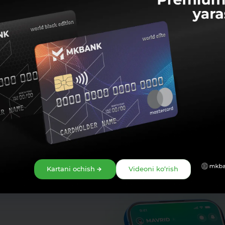
Ulashish:
Kartani ochish
Videoni ko‘rish