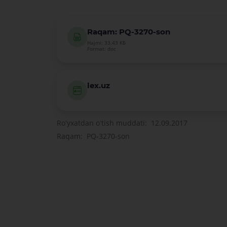
Raqam: PQ-3270-son
Hajmi: 33.43 КБ
Format: doc
lex.uz
Roʻyxatdan oʻtish muddati: 12.09.2017
Raqam: PQ-3270-son