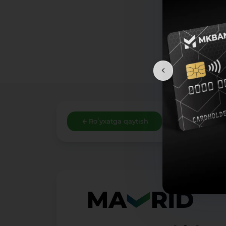
Roʻyxatga qaytish