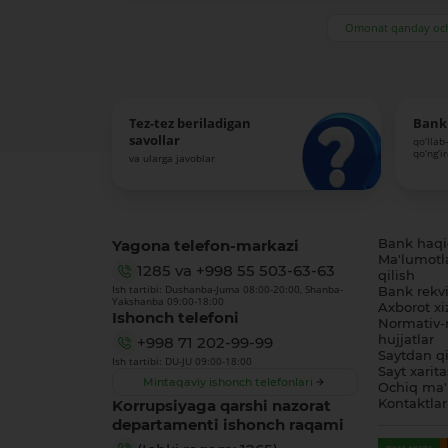
Omonat qanday och
Tez-tez beriladigan
Bank 
savollar
qo‘llab
qo‘ng‘i
va ularga javoblar
Yagona telefon-markazi
Bank haq
Ma'lumotl
1285
va
+998 55 503-63-63
qilish
Ish tartibi: Dushanba-Juma 08:00-20:00, Shanba-
Bank rekviz
Yakshanba 09:00-18:00
Axborot xi
Ishonch telefoni
Normativ-
hujjatlar
+998 71 202-99-99
Saytdan qi
Ish tartibi: DU-JU 09:00-18:00
Sayt xarita
Mintaqaviy ishonch telefonlari
Ochiq ma'
Korrupsiyaga qarshi nazorat
Kontaktlar
departamenti ishonch raqami