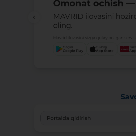
Omonat ochish — 
MAVRID ilovasini hozir
oling.
Mavrid ilovasini sizga qulay bo‘lgan servis 
Mavjud
Yuklang
Yukl
Google Play
App Store
App
Sav