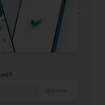
kmi?
Qidirish