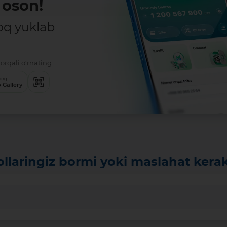
oson!
oq yuklab
orqali o‘rnating:
ang
 Gallery
ollaringiz bormi yoki maslahat kera