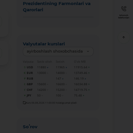
Prezidentining Farmonlari va
Qarorlari
Ishonch
telefonlari
Valyutalar kurslari
ayirboshlash shoxobchasida
Valyuta
Sotib olish
Sotish
O‘zb MB
USD
11880
11965
11915.64
EUR
13000
14000
13749.46
RUB
147
146.19
GBP
15600
16600
16034.88
CHF
14200
15200
14719.75
JPY
50
100
75.48
Kurs 06.08.2026 11:00:00 holatiga amal qiladi
Soʻrov