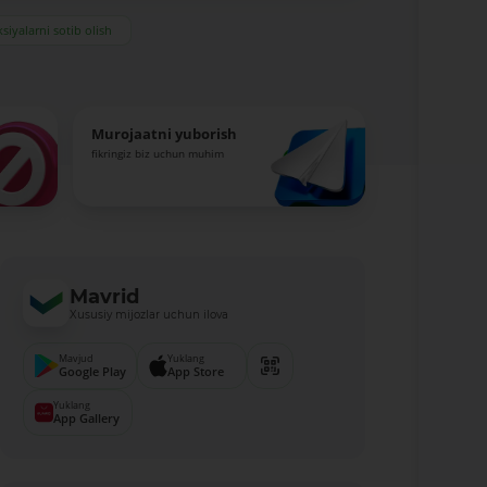
siyalarni sotib olish
Murojaatni yuborish
fikringiz biz uchun muhim
Mavrid
Xususiy mijozlar uchun ilova
Mavjud
Yuklang
Google Play
App Store
Yuklang
App Gallery