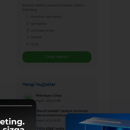
Ishonch telefoni xizmat ko'rsatish sifatini
baholang
1 - umuman qoniqarsiz
2 - qoniqarsiz
3 - unchalik emas
4 - bo'ladi
5 - to'liq
Ovoz berish
Yangi hujjatlar
Mikroqarz 24oy
Hajmi: 442.55 KB
“Baxtli bolalik” onlayn omonati
oferta shartnomasi
Hajmi: 619.18 KB
“FIFA-2026” milliy valyutada