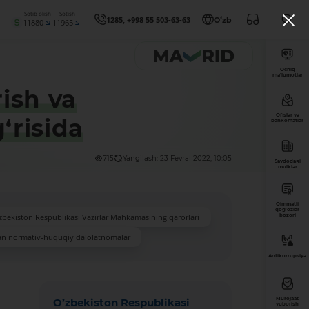
Sotib olish
Sotish
1285, +998 55 503-63-63
Oʻzb
11880
11965
Ochiq
ma’lumotlar
rish va
Ofislar va
‘risida
bankomatlar
715
Yangilash: 23 Fevral 2022, 10:05
Savdodagi
mulklar
Qimmatli
qog'ozlar
zbekiston Respublikasi Vazirlar Mahkamasining qarorlari
bozori
an normativ-huquqiy dalolatnomalar
Antikorrupsiya
Murojaat
O’zbekiston Respublikasi
yuborish