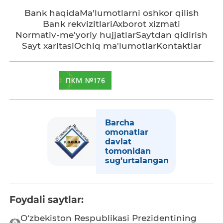
Bank haqida
Ma'lumotlarni oshkor qilish
Bank rekvizitlari
Axborot xizmati
Normativ-me’yoriy hujjatlar
Saytdan qidirish
Sayt xaritasi
Ochiq ma'lumotlar
Kontaktlar
Barcha
omonatlar
davlat
tomonidan
sug‘urtalangan
Foydali saytlar:
O‘zbekiston Respublikasi Prezidentining