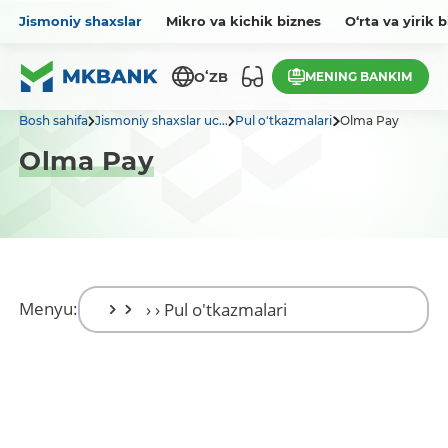
Jismoniy shaxslar
Mikro va kichik biznes
O‘rta va yirik 
MENING BANKIM
OʻZB
Bosh sahifa
Jismoniy shaxslar uc...
Pul o'tkazmalari
Olma Pay
Olma Pay
Menyu: