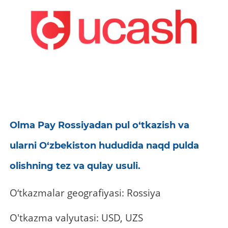
Olma Pay Rossiyadan pul o‘tkazish va
ularni O‘zbekiston hududida naqd pulda
olishning tez va qulay usuli.
O‘tkazmalar geografiyasi: Rossiya
O'tkazma valyutasi: USD, UZS