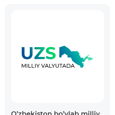
O’zbekiston bo’ylab milliy