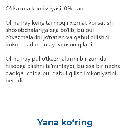
O'tkazma komissiyasi: 0% dan
Olma Pay keng tarmoqli xizmat ko‘rsatish
shoxobchalariga ega bo‘lib, bu pul
o‘tkazmalarini jo‘natish va qabul qilishni
imkon qadar qulay va oson qiladi.
Olma Pay pul o‘tkazmalarini bir zumda
hisobga olishni ta’minlaydi, bu esa bir necha
daqiqa ichida pul qabul qilish imkoniyatini
beradi.
Yana ko‘ring