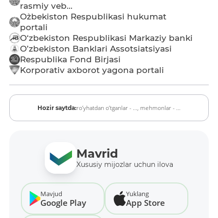
rasmiy veb...
O`zbekiston Respublikasi hukumat
portali
O‘zbekiston Respublikasi Markaziy banki
O’zbekiston Banklari Assotsiatsiyasi
Respublika Fond Birjasi
Korporativ axborot yagona portali
ro‘yhatdan o‘tganlar - ...,
mehmonlar - ...
Hozir saytda:
Mavrid
Xususiy mijozlar uchun ilova
Mavjud
Yuklang
Google Play
App Store