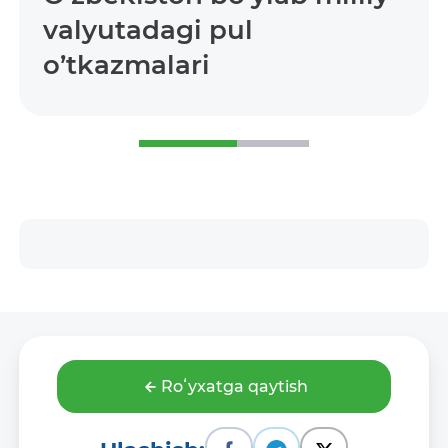
valyutadagi pul
o’tkazmalari
Roʻyxatga qaytish