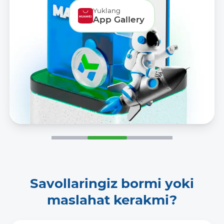
Yuklang
App Gallery
Savollaringiz bormi yoki
maslahat kerakmi?