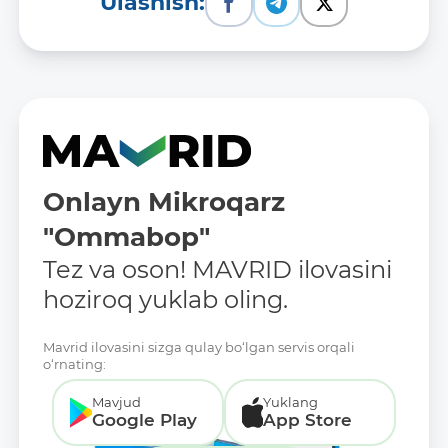
Ulashish:
Onlayn Mikroqarz
"Ommabop"
Tez va oson! MAVRID ilovasini
hoziroq yuklab oling.
Mavrid ilovasini sizga qulay bo‘lgan servis orqali
o‘rnating:
Mavjud
Yuklang
Google Play
App Store