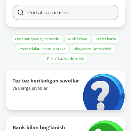
Omonat qanday ochiladi?
Mobil ilova
Kredit karta
Yosh oilalar uchun ipoteka
Aksiyalarni sotib olish
Pul o‘tkazmasini olish
Tez-tez beriladigan savollar
va ularga javoblar
Bank bilan bog‘lanish