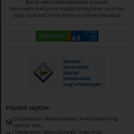
Bank rekvizitlari
Axborot xizmati
Normativ-me’yoriy hujjatlar
Saytdan qidirish
Sayt xaritasi
Ochiq ma'lumotlar
Kontaktlar
Barcha
omonatlar
davlat
tomonidan
sug‘urtalangan
Foydali saytlar:
O‘zbekiston Respublikasi Prezidentining
rasmiy veb...
O`zbekiston Respublikasi hukumat