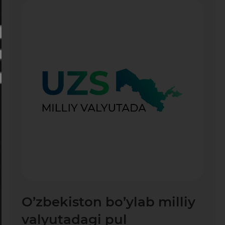
O’zbekiston bo’ylab milliy
valyutadagi pul