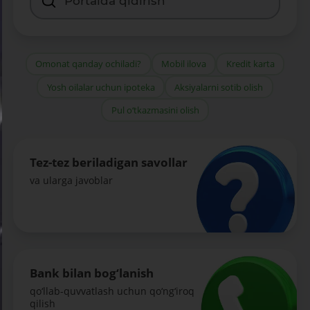
Omonat qanday ochiladi?
Mobil ilova
Kredit karta
Yosh oilalar uchun ipoteka
Aksiyalarni sotib olish
Pul o‘tkazmasini olish
Tez-tez beriladigan savollar
va ularga javoblar
Bank bilan bog‘lanish
qo‘llab-quvvatlash uchun qo‘ng‘iroq
qilish