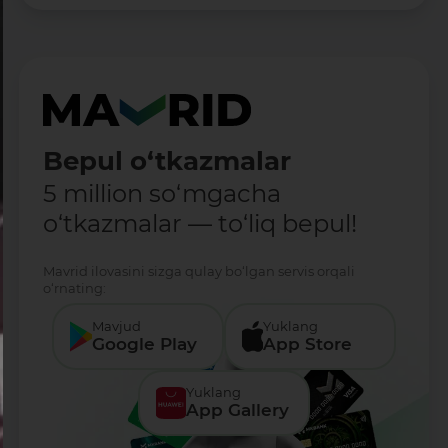
Bepul o‘tkazmalar
5 million so‘mgacha
o‘tkazmalar — to‘liq bepul!
Mavrid ilovasini sizga qulay bo‘lgan servis orqali
o‘rnating:
Mavjud
Yuklang
Google Play
App Store
Yuklang
App Gallery