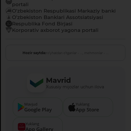
portali
O‘zbekiston Respublikasi Markaziy banki
O’zbekiston Banklari Assotsiatsiyasi
Respublika Fond Birjasi
Korporativ axborot yagona portali
ro‘yhatdan o‘tganlar - ...,
mehmonlar - ...
Hozir saytda:
Mavrid
Xususiy mijozlar uchun ilova
Mavjud
Yuklang
Google Play
App Store
Yuklang
App Gallery