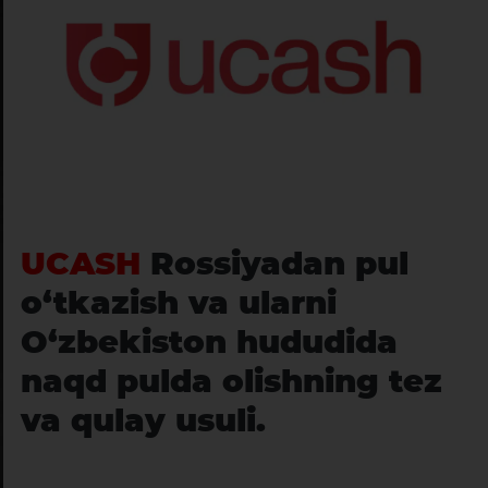
UCASH
Rossiyadan pul
o‘tkazish va ularni
O‘zbekiston hududida
naqd pulda olishning tez
va qulay usuli.