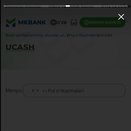
Jismoniy shaxslar
Mikro va kichik biznes
O‘rta va yirik 
MENING BANKIM
OʻZB
Bosh sahifa
Jismoniy shaxslar uc...
Pul o'tkazmalari
UCASH
UCASH
Menyu: