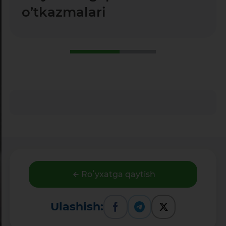
o’tkazmalari
Roʻyxatga qaytish
Ulashish: