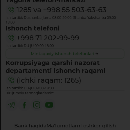
Yagona telefon-markazi
1285
va
+998 55 503-63-63
Ish tartibi: Dushanba-Juma 08:00-20:00, Shanba-Yakshanba 09:00-
18:00
Ishonch telefoni
+998 71 202-99-99
Ish tartibi: DU-JU 09:00-18:00
Mintaqaviy ishonch telefonlari
Korrupsiyaga qarshi nazorat
departamenti ishonch raqami
(Ichki raqam: 1265)
Ish tartibi: DU-JU 09:00-18:00
Biz ijtimoiy tarmoqlardamiz:
Bank haqida
Ma'lumotlarni oshkor qilish