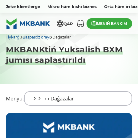
Jeke klientlerge
Mikro hám kishi biznes
Orta hám iri bi
MENIŃ BANKIM
QAR
Tiykarǵı
Baspasóz orayı
Daǵazalar
MKBANKtiń Yuksalish BXM
jumısı saplastırıldı
Menyu: