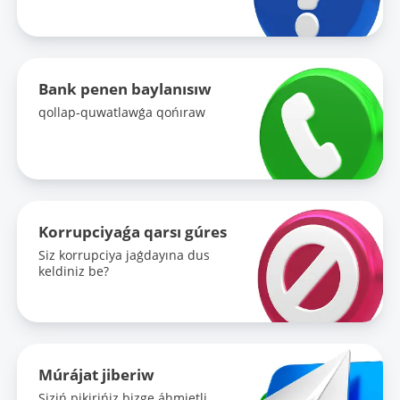
Bank penen baylanısıw
qollap-quwatlawǵa qońıraw
Korrupciyaǵa qarsı gúres
Siz korrupciya jaǵdayına dus
keldiniz be?
Múrájat jiberiw
Siziń pikirińiz bizge áhmietli