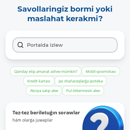
Savollaringiz bormi yoki
maslahat kerakmi?
Qanday etip amanat ashıw múmkin?
Mobil qosımshası
Kredit kartası
Jas shańaraqlarǵa ipoteka
Akciya satıp alıw
Pul ótkermesin alıw
Tez-tez beriletuǵın sorawlar
hám olarǵa juwaplar