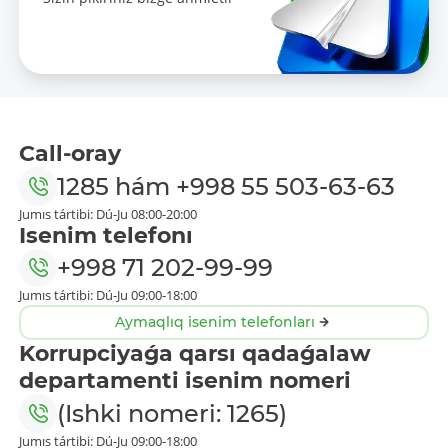
Call-oray
1285
hám
+998 55 503-63-63
Jumıs tártibi: Dú-Ju 08:00-20:00
Isenim telefonı
+998 71 202-99-99
Jumıs tártibi: Dú-Ju 09:00-18:00
Aymaqlıq isenim telefonları
Korrupciyaǵa qarsı qadaǵalaw
departamenti isenim nomeri
(Ishki nomeri: 1265)
Jumıs tártibi: Dú-Ju 09:00-18:00