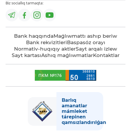
Biz sociallıq tarmaqta:
Bank haqqında
Maǵlıwmattı ashıp beriw
Bank rekvizitleri
Baspasóz orayı
Normativ-huqıqıy aktler
Sayt arqalı izlew
Sayt kartası
Ashıq maǵlıwmatlar
Kontaktlar
Barlıq
amanatlar
mámleket
tárepinen
qamsızlandırılǵan