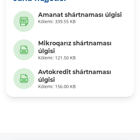
Amanat shártnaması úlgisi
Kólemi: 339.55 KB
Mikroqarız shártnaması
úlgisi
Kólemi: 121.50 KB
Avtokredit shártnaması
úlgisi
Kólemi: 156.00 KB