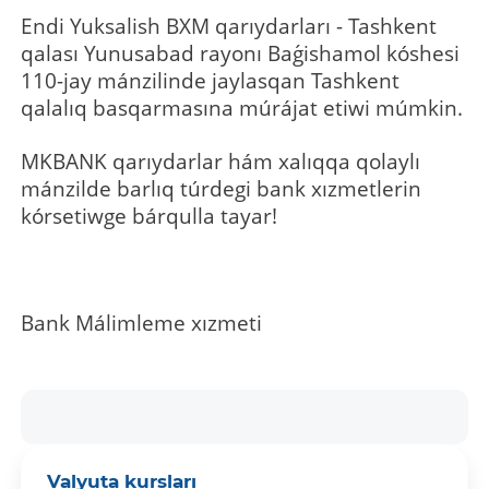
Endi Yuksalish BXM qarıydarları - Tashkent
qalası Yunusabad rayonı Baǵishamol kóshesi
110-jay mánzilinde jaylasqan Tashkent
qalalıq basqarmasına múrájat etiwi múmkin.
MKBANK qarıydarlar hám xalıqqa qolaylı
mánzilde barlıq túrdegi bank xızmetlerin
kórsetiwge bárqulla tayar!
Bank Málimleme xızmeti
Valyuta kursları