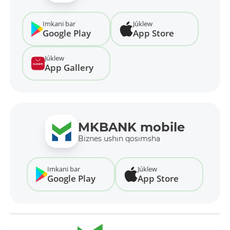
Imkani bar
Júklew
Google Play
App Store
Júklew
App Gallery
MKBANK mobile
Biznes ushın qosımsha
Imkani bar
Júklew
Google Play
App Store