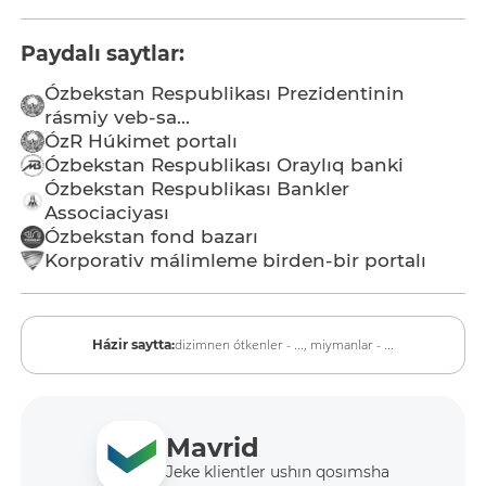
Paydalı saytlar:
Ózbekstan Respublikası Prezidentinin
rásmiy veb-sa...
ÓzR Húkimet portalı
Ózbekstan Respublikası Oraylıq banki
Ózbekstan Respublikası Bankler
Associaciyası
Ózbekstan fond bazarı
Korporativ málimleme birden-bir portalı
dizimnen ótkenler - ...,
miymanlar - ...
Házir saytta:
Mavrid
Jeke klientler ushın qosımsha