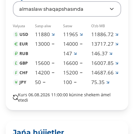
almaslaw shaqapshasında
Valyuta
Satıp alıw
Satıw
O‘zb MB
11880
11965
11886.72
USD
13000
14000
13717.27
EUR
147
146.37
RUB
15600
16600
16007.85
GBP
14200
15200
14687.66
CHF
50
100
75.35
JPY
Kurs 06.08.2026 11:00:00 kúnine shekem ámel
etedi
Jańa hújjetler