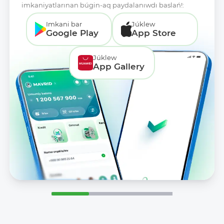
imkaniyatlarınan búgin-aq paydalanıwdı baslań!:
Imkani bar
Júklew
Google Play
App Store
Júklew
App Gallery