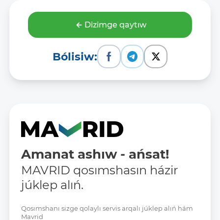
Dizimge qaytıw
Bólisiw:
Amanat ashıw - ańsat!
MAVRID qosımshasın házir
júklep alıń.
Qosımshanı sizge qolaylı servis arqalı júklep alıń hám
Mavrid