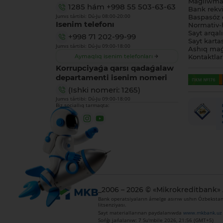
Maǵlıwmat
1285
hám
+998 55 503-63-63
Bank rekviz
Jumıs tártibi: Dú-Ju 08:00-20:00
Baspasóz 
Isenim telefonı
Normativ-h
Sayt arqal
+998 71 202-99-99
Sayt karta
Jumıs tártibi: Dú-Ju 09:00-18:00
Ashıq maǵ
Aymaqlıq isenim telefonları
Kontaktlar
Korrupciyaǵa qarsı qadaǵalaw
departamenti isenim nomeri
(Ishki nomeri: 1265)
Jumıs tártibi: Dú-Ju 09:00-18:00
Biz sociallıq tarmaqta:
_2006 – 2026 © «Mikrokreditbank»
Bank operatsiyaların ámelge asırıw ushın Ózbekstan 
litsenziyası.
Sayt materiallarınan paydalanıwda
www.mkbank.uz
Sońǵı jańalanıw: 7 Su'mbile 2026, 21:56 (GMT+5)