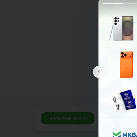
Dizimge qaytıw