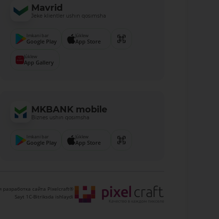
Mavrid
Jeke klientler ushın qosımsha
Imkani bar
Júklew
Google Play
App Store
Júklew
App Gallery
MKBANK mobile
Biznes ushın qosımsha
Imkani bar
Júklew
Google Play
App Store
 разработка сайта Pixelcraft®
Sayt 1C-Bitriksda ishlaydi