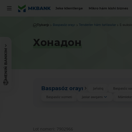
Jeke klientlerge
Mikro hám kishi biznes
Tiykarǵı
Baspasóz orayı
Tenderler hám tańlawlar
E-auksi
Хонадон
MENIŃ BANKIM
Baspasóz orayı
Jańalıq
Baspasóz xa
Baspasóz xızmeti
Jaslar awqamı
Mámleket
Lot nomeri: 7902966