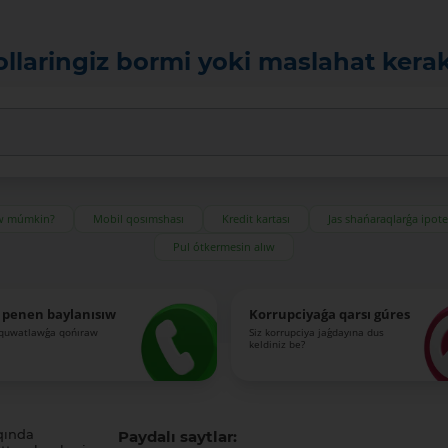
ollaringiz bormi yoki maslahat kera
ıw múmkin?
Mobil qosımshası
Kredit kartası
Jas shańaraqlarǵa ipot
Pul ótkermesin alıw
 penen baylanısıw
Korrupciyaǵa qarsı gúres
-quwatlawǵa qońıraw
Siz korrupciya jaǵdayına dus
keldiniz be?
qında
Paydalı saytlar: