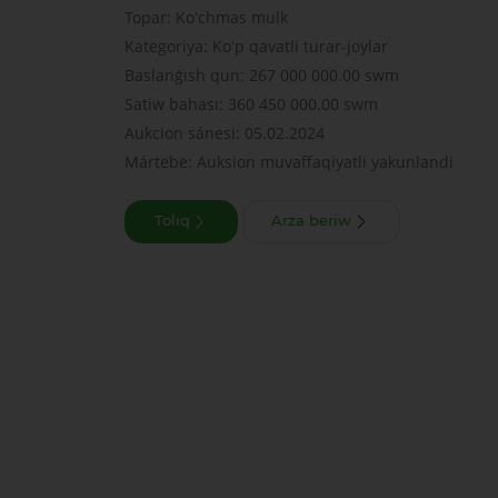
Topar: Koʻchmas mulk
Kategoriya: Koʻp qavatli turar-joylar
Baslanǵısh qun: 267 000 000.00 swm
Satiw bahası: 360 450 000.00 swm
Aukcion sánesi: 05.02.2024
Mártebe: Auksion muvaffaqiyatli yakunlandi
Tolıq
Arza beriw