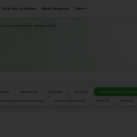
Orta hám iri biznes
Bank haqqında
Jáne
on.uz auktsionlarında kóshpes múlk
barları
Mánawiyat
Daǵazalar
Aktsiyalar
Tenderler hám tańlawla
lik baǵdarlamalardı orınlaw
Ashıq maǵlıwmatlar
Press-kit
Analitika