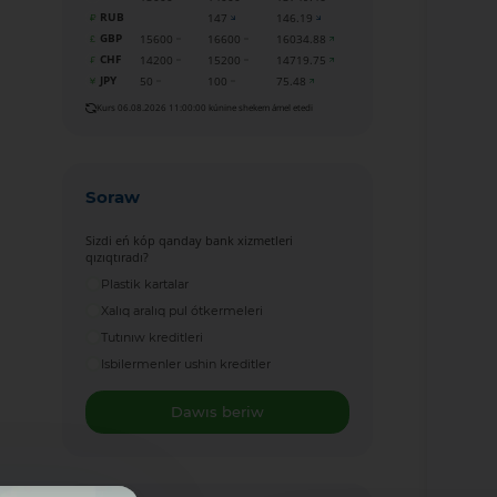
RUB
147
146.19
GBP
15600
16600
16034.88
CHF
14200
15200
14719.75
JPY
50
100
75.48
Kurs 06.08.2026 11:00:00 kúnine shekem ámel etedi
Soraw
Sizdi eń kóp qanday bank xizmetleri
qızıqtıradı?
Plastik kartalar
Xalıq aralıq pul ótkermeleri
Tutınıw kreditleri
Isbilermenler ushin kreditler
Dawıs beriw