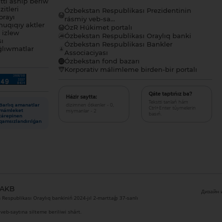
tı ashıp beriw
itleri
Ózbekstan Respublikası Prezidentinin
orayı
rásmiy veb-sa...
uqıqıy aktler
ÓzR Húkimet portalı
ı izlew
Ózbekstan Respublikası Oraylıq banki
sı
Ózbekstan Respublikası Bankler
lıwmatlar
Associaciyası
Ózbekstan fond bazarı
Korporativ málimleme birden-bir portalı
Qáte taptıńız ba?
Házir saytta:
Tekstti tanlań hám
dizimnen ótkenler - 0,
Barlıq amanatlar
Ctrl+Enter túymelerin
miymanlar - 2
mámleket
basıń.
tárepinen
qamsızlandırılǵan
 AKB
Дизайн и
Respublikası Oraylıq bankiniń 2024-jıl 2-marttaǵı 37-sanlı
veb-saytına silteme beriliwi shárt.