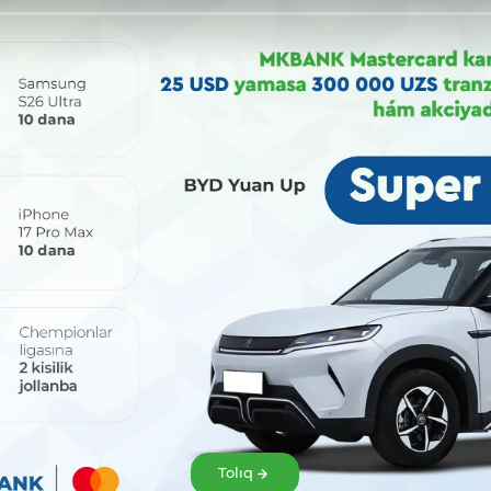
Bólisiw:
Tolıq