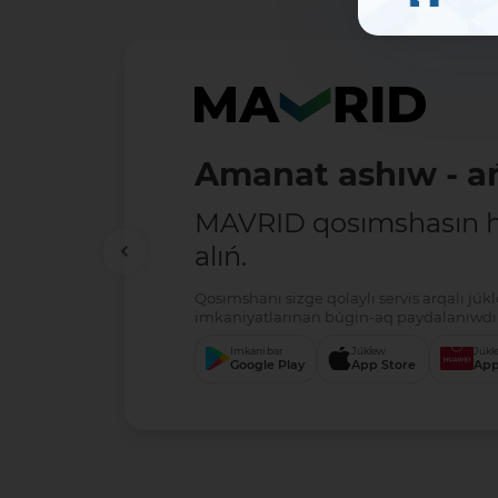
Amanat ashıw - ań
MAVRID qosımshasın há
alıń.
Qosımshanı sizge qolaylı servis arqalı jú
imkaniyatlarınan búgin-aq paydalanıwdı 
Imkani bar
Júklew
Júkl
Google Play
App Store
App