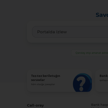
Sav
Qanday etip amanat ash
Tez-tez beriletuǵın
Bank
sorawlar
qollap
hám olarǵa juwaplar
Call-oray
Bank haq