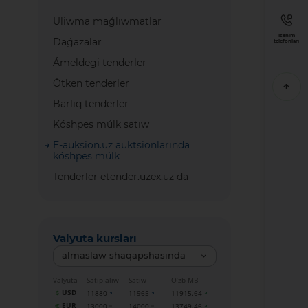
Uliwma maǵlıwmatlar
Isenim
Daǵazalar
telefonları
Ámeldegi tenderler
Ótken tenderler
Barlıq tenderler
Kóshpes múlk satıw
E-auksion.uz auktsionlarında
kóshpes múlk
Tenderler etender.uzex.uz da
Valyuta kursları
almaslaw shaqapshasında
Valyuta
Satıp alıw
Satıw
O‘zb MB
USD
11880
11965
11915.64
EUR
13000
14000
13749.46