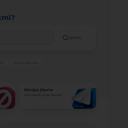
kmi?
Izlew
eka
Akciya satıp alıw
Múrájat jiberiw
Siziń pikirińiz bizge áhmietli