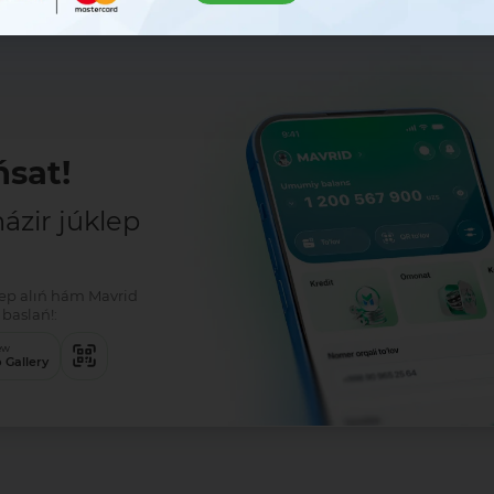
sat!
zir júklep
klep alıń hám Mavrid
baslań!:
ew
 Gallery