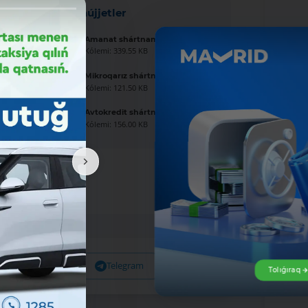
Jańa hújjetler
Amanat shártnaması úlgisi
Kólemi: 339.55 KB
Mikroqarız shártnaması úlgisi
Kólemi: 121.50 KB
Avtokredit shártnaması úlgisi
Kólemi: 156.00 KB
Facebook
Telegram
X
Tolıǵıraq