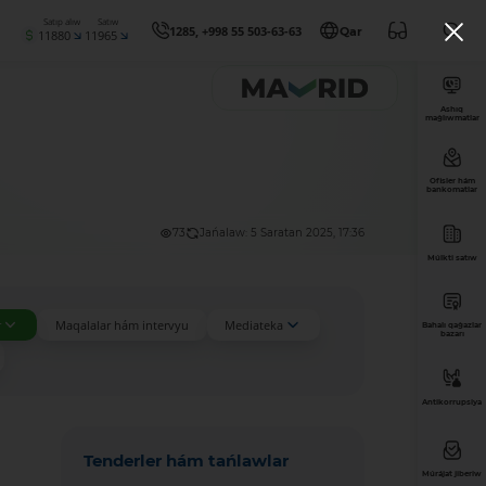
Satıp alıw
Satıw
1285, +998 55 503-63-63
Qar
11880
11965
Ashıq
maǵlıwmatlar
Ofisler hám
bankomatlar
73
Jańalaw: 5 Saratan 2025, 17:36
Múlkti satıw
r
Maqalalar hám intervyu
Mediateka
Bahalı qaǵazlar
bazarı
Antikorrupsiya
Tenderler hám tańlawlar
Múrájat jiberiw