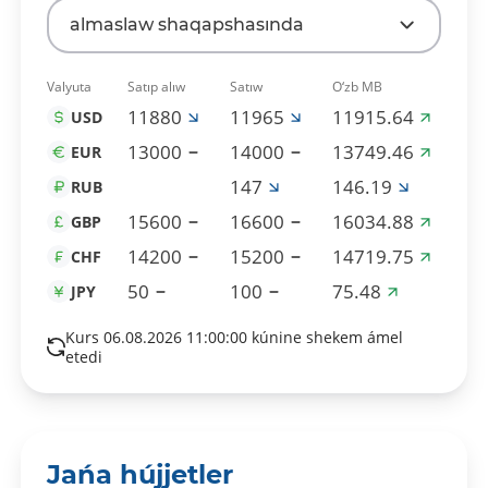
almaslaw shaqapshasında
Valyuta
Satıp alıw
Satıw
O‘zb MB
11880
11965
11915.64
USD
13000
14000
13749.46
EUR
147
146.19
RUB
15600
16600
16034.88
GBP
14200
15200
14719.75
CHF
50
100
75.48
JPY
Kurs 06.08.2026 11:00:00 kúnine shekem ámel
etedi
Jańa hújjetler