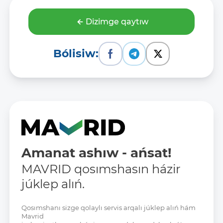
Dizimge qaytıw
Bólisiw:
Amanat ashıw - ańsat!
MAVRID qosımshasın házir
júklep alıń.
Qosımshanı sizge qolaylı servis arqalı júklep alıń hám
Mavrid