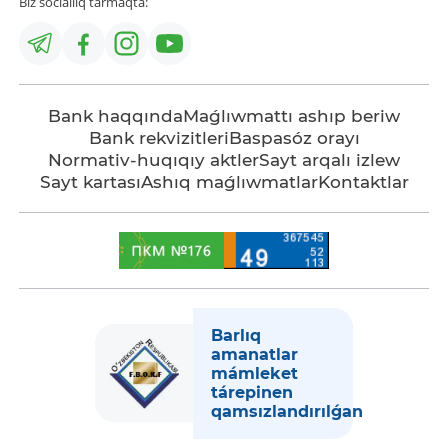
Biz sociallıq tarmaqta:
Bank haqqında
Maǵlıwmattı ashıp beriw
Bank rekvizitleri
Baspasóz orayı
Normativ-huqıqıy aktler
Sayt arqalı izlew
Sayt kartası
Ashıq maǵlıwmatlar
Kontaktlar
Barlıq
amanatlar
mámleket
tárepinen
qamsızlandırılǵan