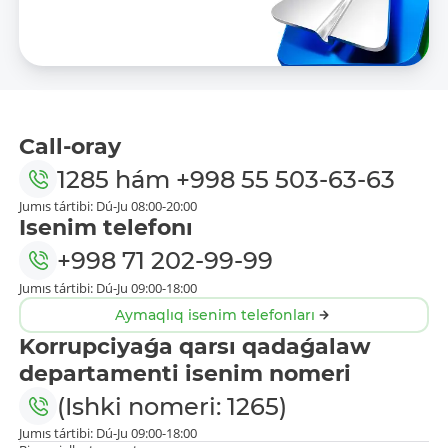
Call-oray
1285
hám
+998 55 503-63-63
Jumıs tártibi: Dú-Ju 08:00-20:00
Isenim telefonı
+998 71 202-99-99
Jumıs tártibi: Dú-Ju 09:00-18:00
Aymaqlıq isenim telefonları
Korrupciyaǵa qarsı qadaǵalaw
departamenti isenim nomeri
(Ishki nomeri: 1265)
Jumıs tártibi: Dú-Ju 09:00-18:00