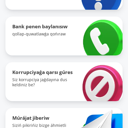
Bank penen baylanısıw
qollap-quwatlawǵa qońıraw
Korrupciyaǵa qarsı gúres
Siz korrupciya jaǵdayına dus
keldiniz be?
Múrájat jiberiw
Siziń pikirińiz bizge áhmietli