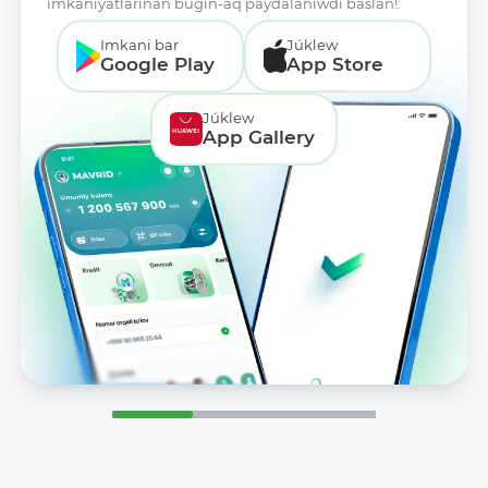
imkaniyatlarınan búgin-aq paydalanıwdı baslań!:
Imkani bar
Júklew
Google Play
App Store
Júklew
App Gallery