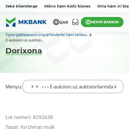
Jeke klientlerge
Mikro hám kishi biznes
Orta hám iri bi
MENIŃ BANKIM
QAR
Tiykarǵı
Baspasóz orayı
Tenderler hám tańlaw...
E-auksion.uz auktsio...
Dorixona
Menyu:
Lot nomeri: 8292638
Topar: Koʻchmas mulk