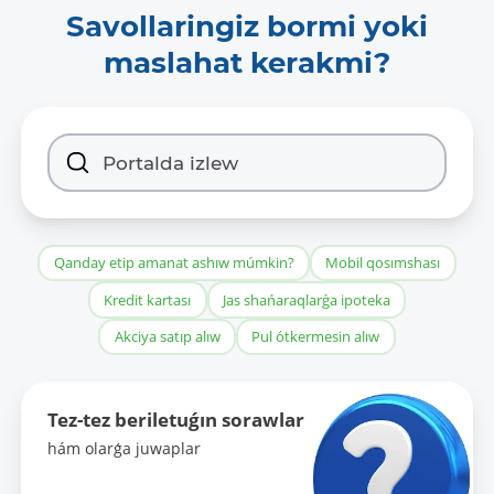
Savollaringiz bormi yoki
maslahat kerakmi?
Qanday etip amanat ashıw múmkin?
Mobil qosımshası
Kredit kartası
Jas shańaraqlarǵa ipoteka
Akciya satıp alıw
Pul ótkermesin alıw
Tez-tez beriletuǵın sorawlar
hám olarǵa juwaplar