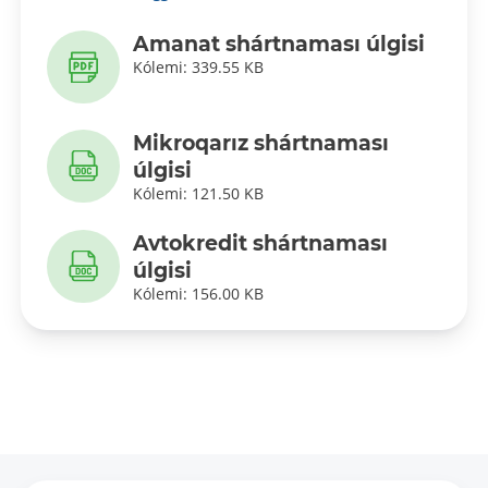
Amanat shártnaması úlgisi
Kólemi: 339.55 KB
Mikroqarız shártnaması
úlgisi
Kólemi: 121.50 KB
Avtokredit shártnaması
úlgisi
Kólemi: 156.00 KB