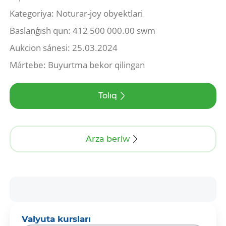
Kategoriya: Noturar-joy obyektlari
Baslanǵısh qun: 412 500 000.00 swm
Aukcion sánesi: 25.03.2024
Mártebe: Buyurtma bekor qilingan
Tolıq
Arza beriw
Valyuta kursları