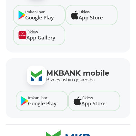
Imkani bar
Júklew
Google Play
App Store
Júklew
App Gallery
MKBANK mobile
Biznes ushın qosımsha
Imkani bar
Júklew
Google Play
App Store