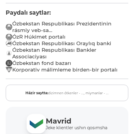
Paydalı saytlar:
Ózbekstan Respublikası Prezidentinin
rásmiy veb-sa...
ÓzR Húkimet portalı
Ózbekstan Respublikası Oraylıq banki
Ózbekstan Respublikası Bankler
Associaciyası
Ózbekstan fond bazarı
Korporativ málimleme birden-bir portalı
dizimnen ótkenler - ...,
miymanlar - ...
Házir saytta:
Mavrid
Jeke klientler ushın qosımsha