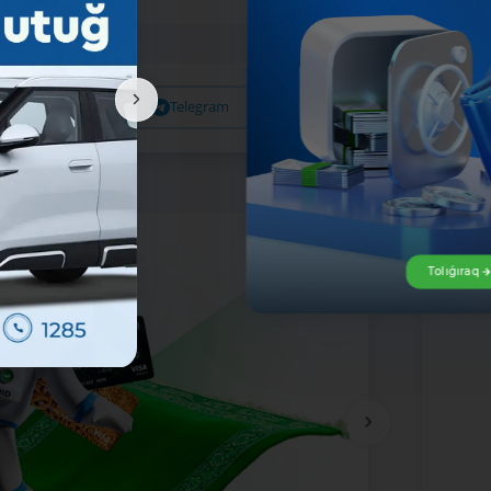
Facebook
Telegram
X
Tolıǵıraq