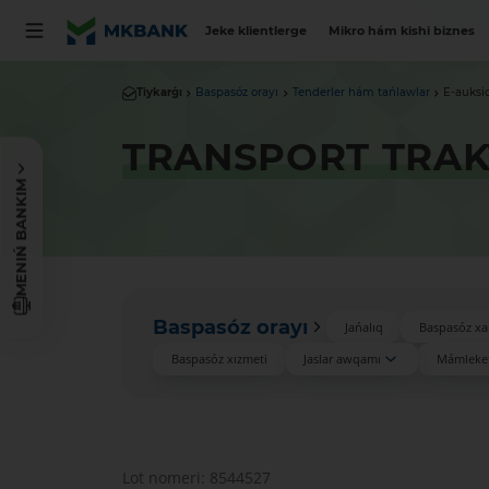
Jeke klientlerge
Mikro hám kishi biznes
Tiykarǵı
Baspasóz orayı
Tenderler hám tańlawlar
E-auksi
TRANSPORT TRAK
MENIŃ BANKIM
Baspasóz orayı
Jańalıq
Baspasóz xa
Baspasóz xızmeti
Jaslar awqamı
Mámleket
Lot nomeri: 8544527