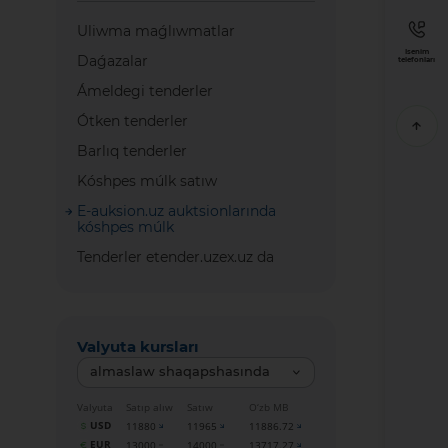
Uliwma maǵlıwmatlar
Isenim
Daǵazalar
telefonları
Ámeldegi tenderler
Ótken tenderler
Barlıq tenderler
Kóshpes múlk satıw
E-auksion.uz auktsionlarında
kóshpes múlk
Tenderler etender.uzex.uz da
Valyuta kursları
almaslaw shaqapshasında
Valyuta
Satıp alıw
Satıw
O‘zb MB
USD
11880
11965
11886.72
EUR
13000
14000
13717.27