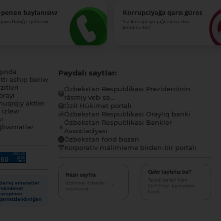
 penen baylanısıw
Korrupciyaǵa qarsı gúres
-quwatlawǵa qońıraw
Siz korrupciya jaǵdayına dus
keldiniz be?
qında
Paydalı saytlar:
tı ashıp beriw
itleri
Ózbekstan Respublikası Prezidentinin
orayı
rásmiy veb-sa...
uqıqıy aktler
ÓzR Húkimet portalı
ı izlew
Ózbekstan Respublikası Oraylıq banki
sı
Ózbekstan Respublikası Bankler
lıwmatlar
Associaciyası
Ózbekstan fond bazarı
Korporativ málimleme birden-bir portalı
Qáte taptıńız ba?
Házir saytta:
Tekstti tanlań hám
dizimnen ótkenler - ...,
Barlıq amanatlar
Ctrl+Enter túymelerin
miymanlar - ...
mámleket
basıń.
tárepinen
qamsızlandırılǵan