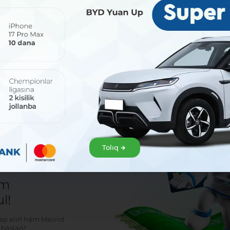
Bólisiw:
Tolıq
r
em
l!
klep alıń hám Mavrid
baslań!: