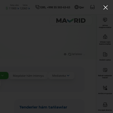
Satıp alıw
Satıw
1285, +998 55 503-63-63
Qar
11900
12060
Ashıq
maǵlıwmatlar
Ofisler hám
bankomatlar
...
Jańalaw: ...
Múlkti satıw
r
Maqalalar hám intervyu
Mediateka
Bahalı qaǵazlar
bazarı
Antikorrupsiya
Tenderler hám tańlawlar
Múrájat jiberiw