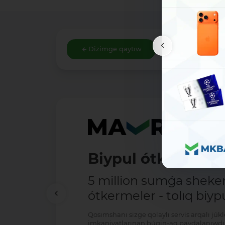
Dizimge qaytıw
Biypul ótkermele
5 million sumǵa shek
ótkermeler - tolıq biypu
Qosımshanı sizge qolaylı servis arqalı jú
imkaniyatlarınan búgin-aq paydalanıwdı 