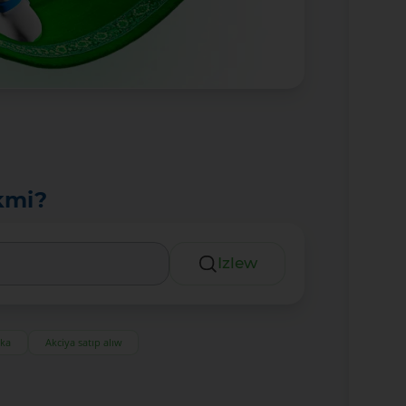
kmi?
Izlew
eka
Akciya satıp alıw