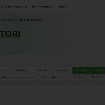
Orta hám iri biznes
Bank haqqında
Jáne
on.uz auktsionlarında kóshpes múlk
TORI
barları
Mánawiyat
Daǵazalar
Aktsiyalar
Tenderler hám tańlawla
lik baǵdarlamalardı orınlaw
Ashıq maǵlıwmatlar
Press-kit
Analitika