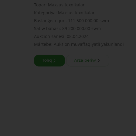
Topar: Maxsus texnikalar
Kategoriya: Maxsus texnikalar
Baslanǵısh qun: 111 500 000.00 swm
Satiw bahası: 89 200 000.00 swm
Aukcion sánesi: 08.04.2024
Mártebe: Auksion muvaffaqiyatli yakunlandi
Tolıq
Arza beriw