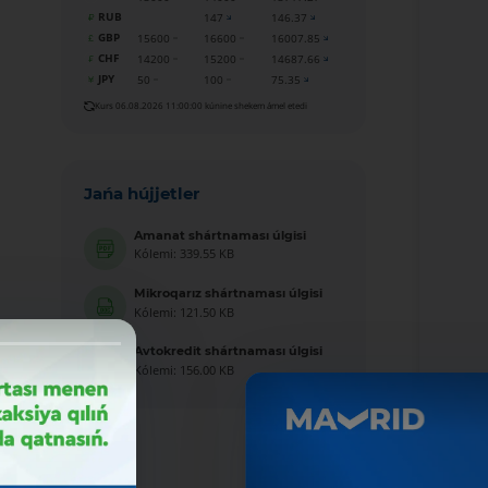
RUB
147
146.37
GBP
15600
16600
16007.85
CHF
14200
15200
14687.66
JPY
50
100
75.35
Kurs 06.08.2026 11:00:00 kúnine shekem ámel etedi
Jańa hújjetler
Amanat shártnaması úlgisi
Kólemi: 339.55 KB
Mikroqarız shártnaması úlgisi
Kólemi: 121.50 KB
Avtokredit shártnaması úlgisi
Kólemi: 156.00 KB