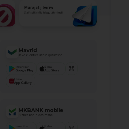
Múrájat jiberiw
Siziń pikirińiz bizge áhmietli
Mavrid
Jeke klientler ushın qosımsha
Imkani bar
Júklew
Google Play
App Store
Júklew
App Gallery
MKBANK mobile
Biznes ushın qosımsha
Imkani bar
Júklew