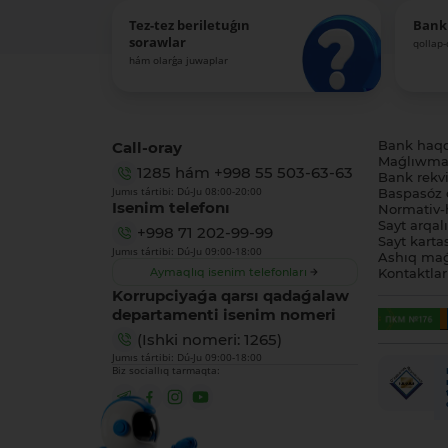
Tez-tez beriletuǵın
Bank
sorawlar
qollap
hám olarǵa juwaplar
Call-oray
Bank haq
Maǵlıwmat
1285
hám
+998 55 503-63-63
Bank rekviz
Jumıs tártibi: Dú-Ju 08:00-20:00
Baspasóz 
Isenim telefonı
Normativ-h
Sayt arqal
+998 71 202-99-99
Sayt karta
Jumıs tártibi: Dú-Ju 09:00-18:00
Ashıq maǵ
Aymaqlıq isenim telefonları
Kontaktlar
Korrupciyaǵa qarsı qadaǵalaw
departamenti isenim nomeri
(Ishki nomeri: 1265)
Jumıs tártibi: Dú-Ju 09:00-18:00
Biz sociallıq tarmaqta: