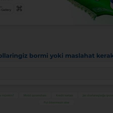
ew
 Gallery
ollaringiz bormi yoki maslahat kera
ıw múmkin?
Mobil qosımshası
Kredit kartası
Jas shańaraqlarǵa ipot
Pul ótkermesin alıw