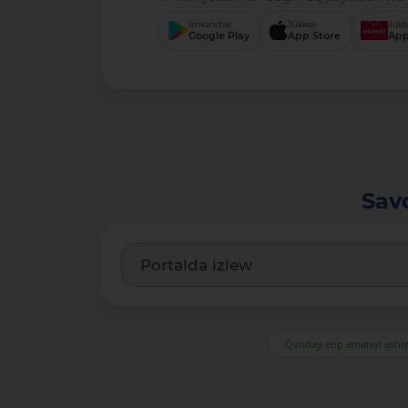
Imkani bar
Júklew
Júkl
Google Play
App Store
App
Sav
Qanday etip amanat ash