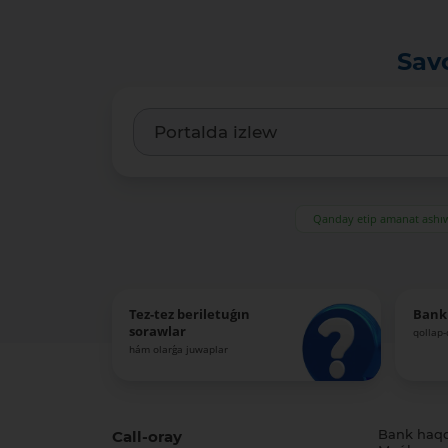
Sav
Qanday etip amanat ash
Tez-tez beriletuǵın
Bank
sorawlar
qollap
hám olarǵa juwaplar
Call-oray
Bank haq