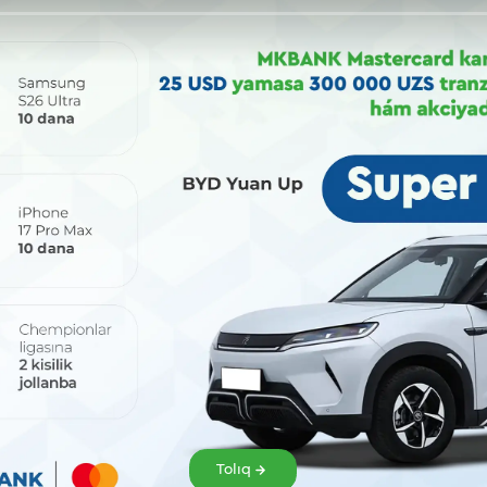
Bólisiw:
Tolıq