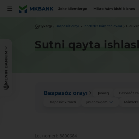
Jeke klientlerge
Mikro hám kishi biznes
Tiykarǵı
Baspasóz orayı
Tenderler hám tańlawlar
E-auksi
Sutni qayta ishlas
MENIŃ BANKIM
Baspasóz orayı
Jańalıq
Baspasóz xa
Baspasóz xızmeti
Jaslar awqamı
Mámleket
Lot nomeri: 8800684