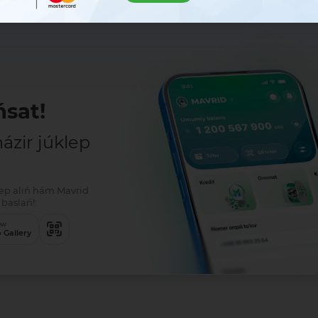
sat!
zir júklep
klep alıń hám Mavrid
baslań!:
ew
 Gallery