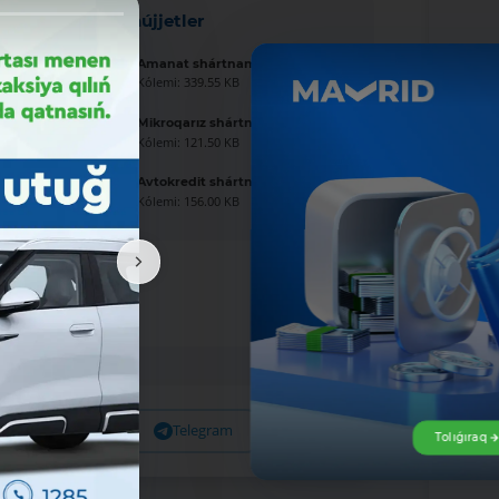
Jańa hújjetler
Amanat shártnaması úlgisi
Kólemi: 339.55 KB
Mikroqarız shártnaması úlgisi
Kólemi: 121.50 KB
Avtokredit shártnaması úlgisi
Kólemi: 156.00 KB
Facebook
Telegram
X
Tolıǵıraq