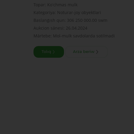
Topar: Koʻchmas mulk
Kategoriya: Noturar-joy obyektlari
Baslanǵısh qun: 306 250 000.00 swm
Aukcion sánesi: 26.04.2024
Mártebe: Mol-mulk savdolarda sotilmadi
Tolıq
Arza beriw