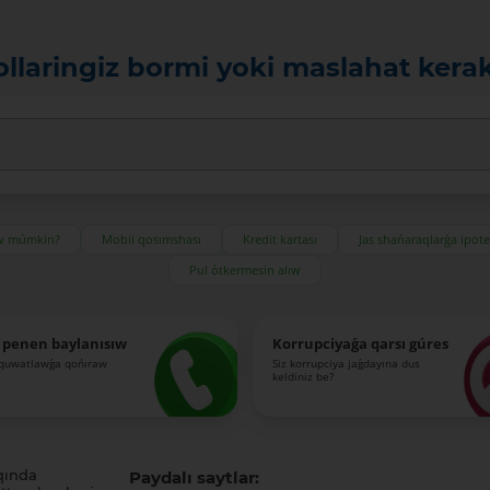
ollaringiz bormi yoki maslahat kera
ıw múmkin?
Mobil qosımshası
Kredit kartası
Jas shańaraqlarǵa ipot
Pul ótkermesin alıw
 penen baylanısıw
Korrupciyaǵa qarsı gúres
-quwatlawǵa qońıraw
Siz korrupciya jaǵdayına dus
keldiniz be?
qında
Paydalı saytlar: