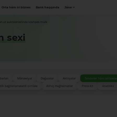
Orta hám iri biznes
Bank haqqında
Jáne
on.uz auktsionlarında kóshpes múlk
h sexi
barları
Mánawiyat
Daǵazalar
Aktsiyalar
Tenderler hám tańlawla
lik baǵdarlamalardı orınlaw
Ashıq maǵlıwmatlar
Press-kit
Analitika