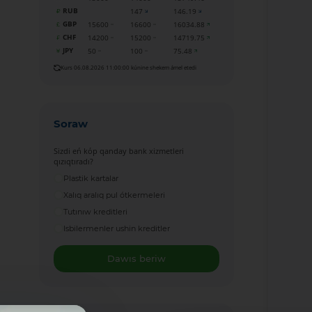
RUB
147
146.19
GBP
15600
16600
16034.88
CHF
14200
15200
14719.75
JPY
50
100
75.48
Kurs 06.08.2026 11:00:00 kúnine shekem ámel etedi
Soraw
Sizdi eń kóp qanday bank xizmetleri
qızıqtıradı?
Plastik kartalar
Xalıq aralıq pul ótkermeleri
Tutınıw kreditleri
Isbilermenler ushin kreditler
Dawıs beriw