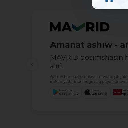
Amanat ashıw - ań
MAVRID qosımshasın há
alıń.
Qosımshanı sizge qolaylı servis arqalı jú
imkaniyatlarınan búgin-aq paydalanıwdı 
Imkani bar
Júklew
Júkl
Google Play
App Store
App