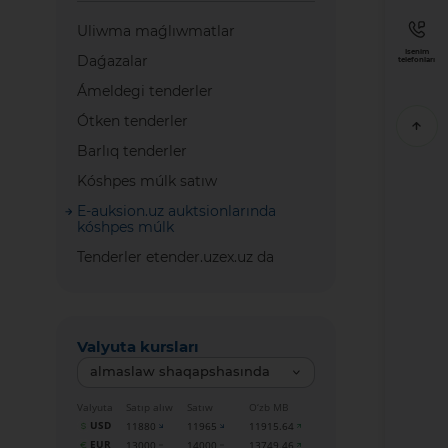
Uliwma maǵlıwmatlar
Isenim
Daǵazalar
telefonları
Ámeldegi tenderler
Ótken tenderler
Barlıq tenderler
Kóshpes múlk satıw
E-auksion.uz auktsionlarında
kóshpes múlk
Tenderler etender.uzex.uz da
Valyuta kursları
almaslaw shaqapshasında
Valyuta
Satıp alıw
Satıw
O‘zb MB
USD
11880
11965
11915.64
EUR
13000
14000
13749.46