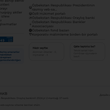
tı ashıp beriw
itleri
Ózbekstan Respublikası Prezidentinin
orayı
rásmiy veb-sa...
uqıqıy aktler
ÓzR Húkimet portalı
ı izlew
Ózbekstan Respublikası Oraylıq banki
sı
Ózbekstan Respublikası Bankler
lıwmatlar
Associaciyası
Ózbekstan fond bazarı
Korporativ málimleme birden-bir portalı
Qáte taptıńız ba?
Házir saytta:
Tekstti tanlań hám
dizimnen ótkenler - 0,
Barlıq amanatlar
Ctrl+Enter túymelerin
miymanlar - 3
mámleket
basıń.
tárepinen
qamsızlandırılǵan
 AKB
Дизайн и
Respublikası Oraylıq bankiniń 2024-jıl 2-marttaǵı 37-sanlı
veb-saytına silteme beriliwi shárt.