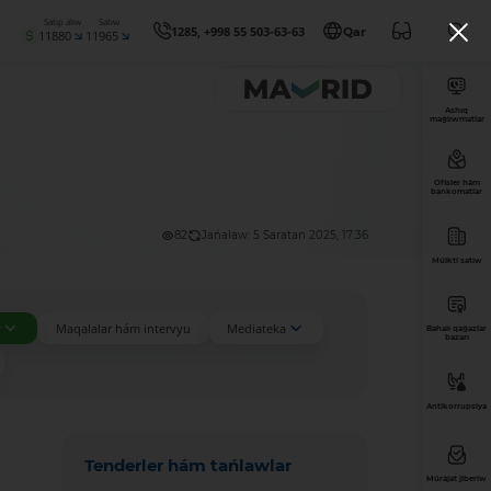
Satıp alıw
Satıw
1285, +998 55 503-63-63
Qar
11880
11965
Ashıq
maǵlıwmatlar
Ofisler hám
bankomatlar
82
Jańalaw: 5 Saratan 2025, 17:36
Múlkti satıw
r
Maqalalar hám intervyu
Mediateka
Bahalı qaǵazlar
bazarı
Antikorrupsiya
Tenderler hám tańlawlar
Múrájat jiberiw