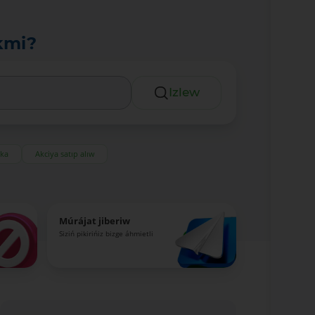
kmi?
Izlew
eka
Akciya satıp alıw
Múrájat jiberiw
Siziń pikirińiz bizge áhmietli