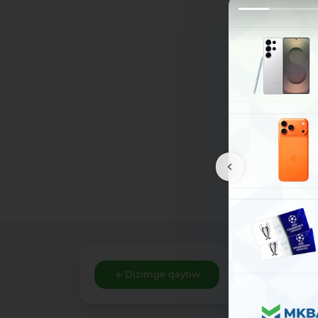
Dizimge qaytıw