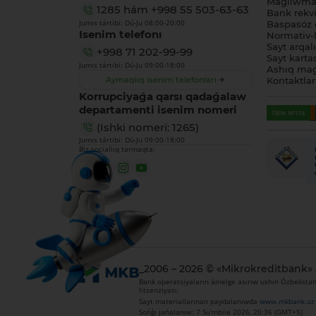
Maǵlıwmat
1285
hám
+998 55 503-63-63
Bank rekviz
Jumıs tártibi: Dú-Ju 08:00-20:00
Baspasóz 
Isenim telefonı
Normativ-h
Sayt arqal
+998 71 202-99-99
Sayt karta
Jumıs tártibi: Dú-Ju 09:00-18:00
Ashıq maǵ
Aymaqlıq isenim telefonları
Kontaktlar
Korrupciyaǵa qarsı qadaǵalaw
departamenti isenim nomeri
(Ishki nomeri: 1265)
Jumıs tártibi: Dú-Ju 09:00-18:00
Biz sociallıq tarmaqta:
_2006 – 2026 © «Mikrokreditbank»
Bank operatsiyaların ámelge asırıw ushın Ózbekstan 
litsenziyası.
Sayt materiallarınan paydalanıwda
www.mkbank.uz
Sońǵı jańalanıw: 7 Su'mbile 2026, 20:36 (GMT+5)