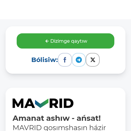
Dizimge qaytıw
Bólisiw:
Amanat ashıw - ańsat!
MAVRID qosımshasın házir