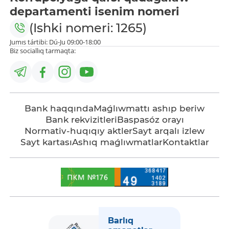
departamenti isenim nomeri
(Ishki nomeri: 1265)
Jumıs tártibi: Dú-Ju 09:00-18:00
Biz sociallıq tarmaqta:
Bank haqqında
Maǵlıwmattı ashıp beriw
Bank rekvizitleri
Baspasóz orayı
Normativ-huqıqıy aktler
Sayt arqalı izlew
Sayt kartası
Ashıq maǵlıwmatlar
Kontaktlar
Barlıq