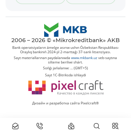
2006 – 2026 © «Mikrokreditbank» AKB
Bank operatsiyaların ámelge asırıw ushın Ózbekstan Respublikası
Oraylıq bankiniń 2024-jıl 2-marttaǵı 37-sanlı litsenziyası.
Sayt materiallarınan paydalanıwda
www.mkbank.uz
veb-saytına
silteme beriliwi shárt.
Sońǵı jańalanıw: ... (GMT+5)
Sayt 1C-Bitriksda ishlaydi
Дизайн и разработка сайта Pixelcraft®
Tolıq