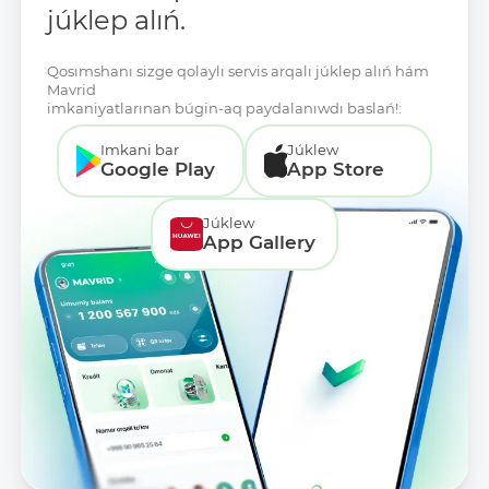
júklep alıń.
Qosımshanı sizge qolaylı servis arqalı júklep alıń hám
Mavrid
imkaniyatlarınan búgin-aq paydalanıwdı baslań!:
Imkani bar
Júklew
Google Play
App Store
Júklew
App Gallery