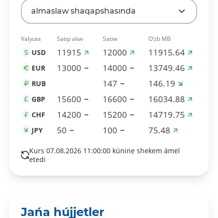
almaslaw shaqapshasında
Valyuta
Satıp alıw
Satıw
O‘zb MB
11915
12000
11915.64
USD
13000
14000
13749.46
EUR
147
146.19
RUB
15600
16600
16034.88
GBP
14200
15200
14719.75
CHF
50
100
75.48
JPY
Kurs 07.08.2026 11:00:00 kúnine shekem ámel
etedi
Jańa hújjetler