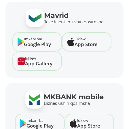
Mavrid
Jeke klientler ushın qosımsha
Imkani bar
Júklew
Google Play
App Store
Júklew
App Gallery
MKBANK mobile
Biznes ushın qosımsha
Imkani bar
Júklew
Google Play
App Store