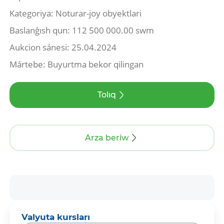
Kategoriya: Noturar-joy obyektlari
Baslanǵısh qun: 112 500 000.00 swm
Aukcion sánesi: 25.04.2024
Mártebe: Buyurtma bekor qilingan
Tolıq
Arza beriw
Valyuta kursları