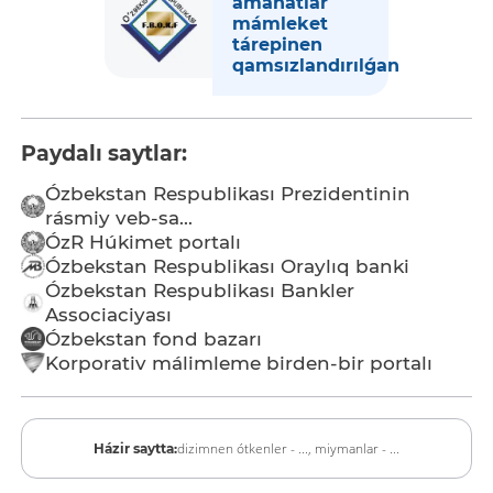
amanatlar
mámleket
tárepinen
qamsızlandırılǵan
Paydalı saytlar:
Ózbekstan Respublikası Prezidentinin
rásmiy veb-sa...
ÓzR Húkimet portalı
Ózbekstan Respublikası Oraylıq banki
Ózbekstan Respublikası Bankler
Associaciyası
Ózbekstan fond bazarı
Korporativ málimleme birden-bir portalı
dizimnen ótkenler - ...,
miymanlar - ...
Házir saytta: