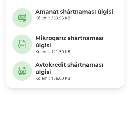
Amanat shártnaması úlgisi
Kólemi: 339.55 KB
Mikroqarız shártnaması
úlgisi
Kólemi: 121.50 KB
Avtokredit shártnaması
úlgisi
Kólemi: 156.00 KB