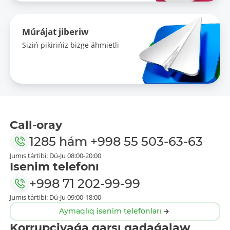
Múrájat jiberiw
Siziń pikirińiz bizge áhmietli
Call-oray
1285
hám
+998 55 503-63-63
Jumıs tártibi: Dú-Ju 08:00-20:00
Isenim telefonı
+998 71 202-99-99
Jumıs tártibi: Dú-Ju 09:00-18:00
Aymaqlıq isenim telefonları
Korrupciyaǵa qarsı qadaǵalaw