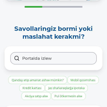
Savollaringiz bormi yoki
maslahat kerakmi?
Qanday etip amanat ashıw múmkin?
Mobil qosımshası
Kredit kartası
Jas shańaraqlarǵa ipoteka
Akciya satıp alıw
Pul ótkermesin alıw