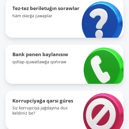
Tez-tez beriletuǵın sorawlar
hám olarǵa juwaplar
Bank penen baylanısıw
qollap-quwatlawǵa qońıraw
Korrupciyaǵa qarsı gúres
Siz korrupciya jaǵdayına dus
keldiniz be?