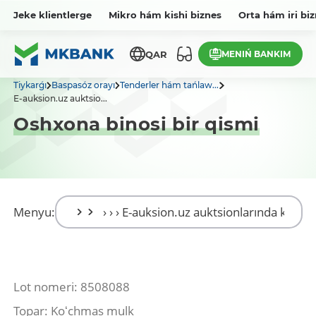
Jeke klientlerge
Mikro hám kishi biznes
Orta hám iri bi
MENIŃ BANKIM
QAR
Tiykarǵı
Baspasóz orayı
Tenderler hám tańlaw...
E-auksion.uz auktsio...
Oshxona binosi bir qismi
Menyu:
Lot nomeri: 8508088
Topar: Koʻchmas mulk