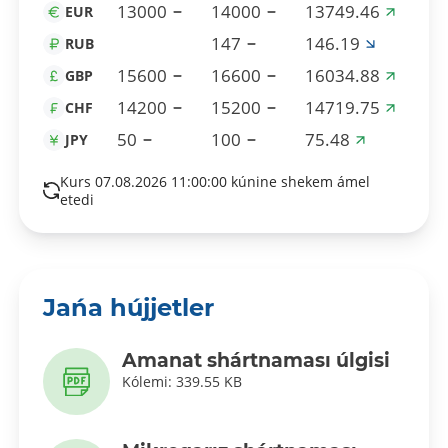
13000
14000
13749.46
EUR
147
146.19
RUB
15600
16600
16034.88
GBP
14200
15200
14719.75
CHF
50
100
75.48
JPY
Kurs 07.08.2026 11:00:00 kúnine shekem ámel
etedi
Jańa hújjetler
Amanat shártnaması úlgisi
Kólemi: 339.55 KB