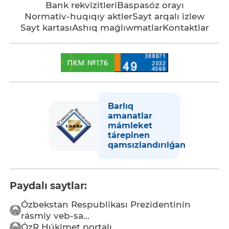
Bank rekvizitleri
Baspasóz orayı
Normativ-huqıqıy aktler
Sayt arqalı izlew
Sayt kartası
Ashıq maǵlıwmatlar
Kontaktlar
Barlıq
amanatlar
mámleket
tárepinen
qamsızlandırılǵan
Paydalı saytlar:
Ózbekstan Respublikası Prezidentinin
rásmiy veb-sa...
ÓzR Húkimet portalı