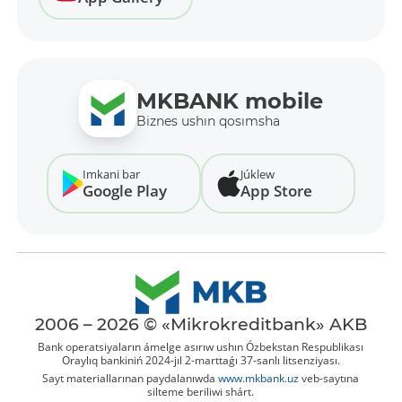
MKBANK mobile
Biznes ushın qosımsha
Imkani bar
Júklew
Google Play
App Store
2006 – 2026 © «Mikrokreditbank» AKB
Bank operatsiyaların ámelge asırıw ushın Ózbekstan Respublikası
Oraylıq bankiniń 2024-jıl 2-marttaǵı 37-sanlı litsenziyası.
Sayt materiallarınan paydalanıwda
www.mkbank.uz
veb-saytına
silteme beriliwi shárt.