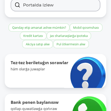
Qanday etip amanat ashıw múmkin?
Mobil qosımshası
Kredit kartası
Jas shańaraqlarǵa ipoteka
Akciya satıp alıw
Pul ótkermesin alıw
Tez-tez beriletuǵın sorawlar
hám olarǵa juwaplar
Bank penen baylanısıw
qollap-quwatlawǵa qońıraw