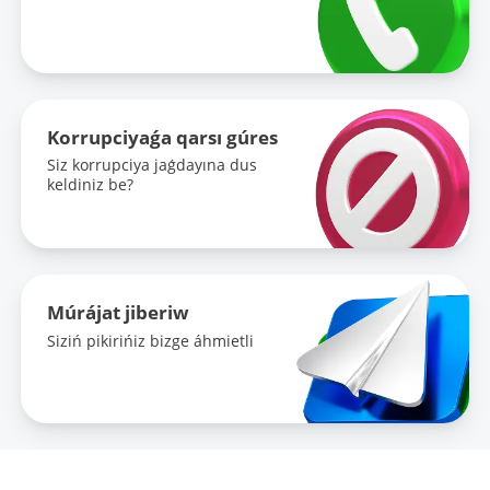
Korrupciyaǵa qarsı gúres
Siz korrupciya jaǵdayına dus
keldiniz be?
Múrájat jiberiw
Siziń pikirińiz bizge áhmietli