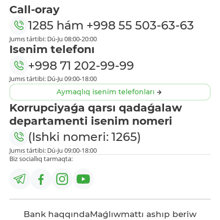
Call-oray
1285
hám
+998 55 503-63-63
Jumıs tártibi: Dú-Ju 08:00-20:00
Isenim telefonı
+998 71 202-99-99
Jumıs tártibi: Dú-Ju 09:00-18:00
Aymaqlıq isenim telefonları
Korrupciyaǵa qarsı qadaǵalaw
departamenti isenim nomeri
(Ishki nomeri: 1265)
Jumıs tártibi: Dú-Ju 09:00-18:00
Biz sociallıq tarmaqta:
Bank haqqında
Maǵlıwmattı ashıp beriw