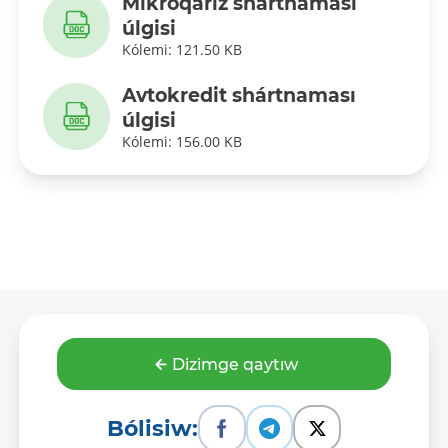
Mikroqarız shártnaması
úlgisi
Kólemi: 121.50 KB
Avtokredit shártnaması
úlgisi
Kólemi: 156.00 KB
Dizimge qaytıw
Bólisiw: