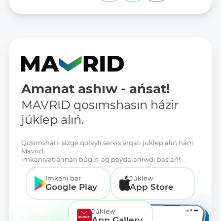
Amanat ashıw - ańsat!
MAVRID qosımshasın házir
júklep alıń.
Qosımshanı sizge qolaylı servis arqalı júklep alıń hám
Mavrid
imkaniyatlarınan búgin-aq paydalanıwdı baslań!:
Imkani bar
Júklew
Google Play
App Store
Júklew
App Gallery