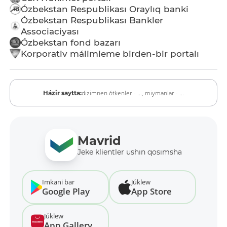
Ózbekstan Respublikası Oraylıq banki
Ózbekstan Respublikası Bankler
Associaciyası
Ózbekstan fond bazarı
Korporativ málimleme birden-bir portalı
dizimnen ótkenler - ...,
miymanlar - ...
Házir saytta:
Mavrid
Jeke klientler ushın qosımsha
Imkani bar
Júklew
Google Play
App Store
Júklew
App Gallery