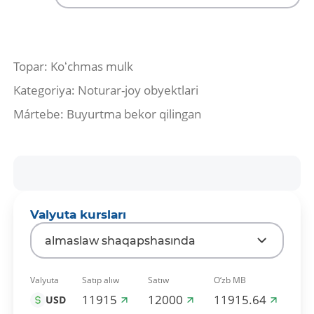
Topar: Koʻchmas mulk
Kategoriya: Noturar-joy obyektlari
Mártebe: Buyurtma bekor qilingan
Valyuta kursları
almaslaw shaqapshasında
Valyuta
Satıp alıw
Satıw
O‘zb MB
11915
12000
11915.64
USD