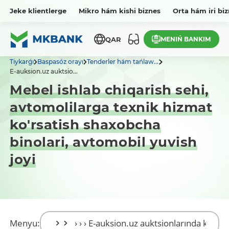
Jeke klientlerge
Mikro hám kishi biznes
Orta hám iri bi
MENIŃ BANKIM
QAR
Tiykarǵı
Baspasóz orayı
Tenderler hám tańlaw...
E-auksion.uz auktsio...
Mebel ishlab chiqarish sehi,
avtomolilarga texnik hizmat
ko'rsatish shaxobcha
binolari, avtomobil yuvish
joyi
Menyu: