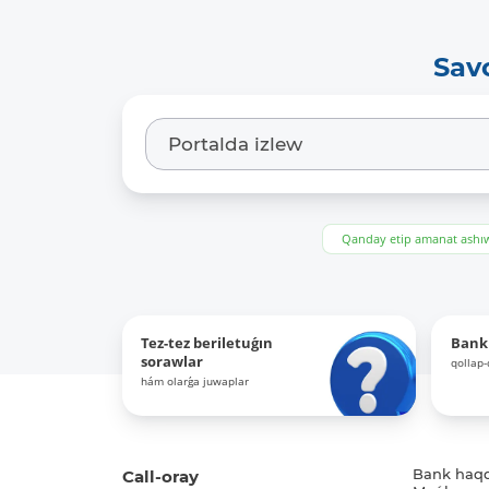
Sav
Qanday etip amanat ash
Tez-tez beriletuǵın
Bank
sorawlar
qollap
hám olarǵa juwaplar
Call-oray
Bank haq