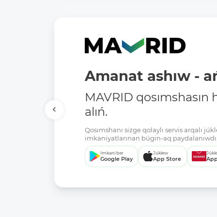
Amanat ashıw - ań
MAVRID qosımshasın há
alıń.
Qosımshanı sizge qolaylı servis arqalı jú
imkaniyatlarınan búgin-aq paydalanıwdı 
Imkani bar
Júklew
Júkl
Google Play
App Store
App