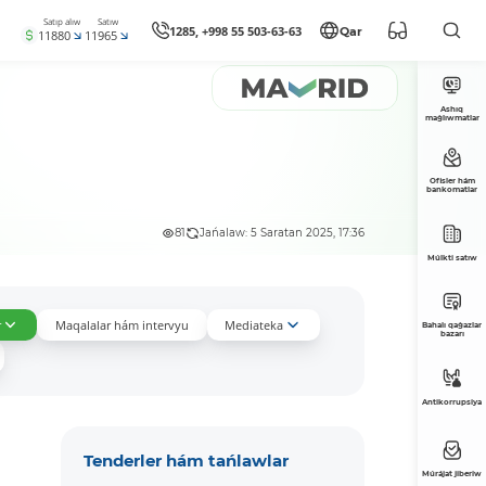
Satıp alıw
Satıw
1285, +998 55 503-63-63
Qar
11880
11965
Ashıq
maǵlıwmatlar
Ofisler hám
bankomatlar
81
Jańalaw: 5 Saratan 2025, 17:36
Múlkti satıw
r
Maqalalar hám intervyu
Mediateka
Bahalı qaǵazlar
bazarı
Antikorrupsiya
Tenderler hám tańlawlar
Múrájat jiberiw