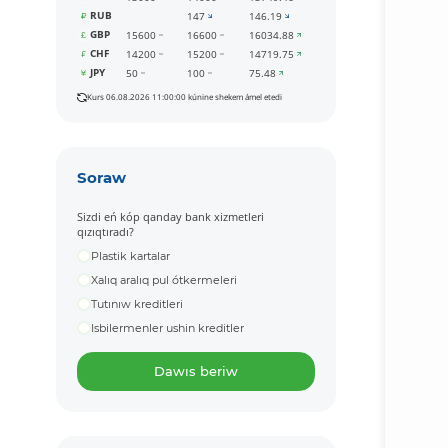
RUB
147
146.19
GBP
15600
16600
16034.88
CHF
14200
15200
14719.75
JPY
50
100
75.48
Kurs 06.08.2026 11:00:00 kúnine shekem ámel etedi
Soraw
Sizdi eń kóp qanday bank xizmetleri
qızıqtıradı?
Plastik kartalar
Xalıq aralıq pul ótkermeleri
Tutınıw kreditleri
Isbilermenler ushin kreditler
Dawıs beriw