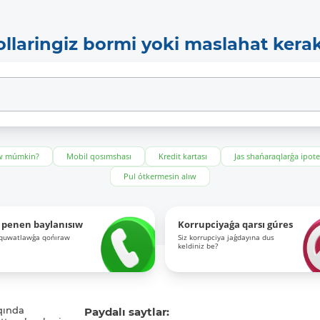
ollaringiz bormi yoki maslahat kera
ıw múmkin?
Mobil qosımshası
Kredit kartası
Jas shańaraqlarǵa ipot
Pul ótkermesin alıw
 penen baylanısıw
Korrupciyaǵa qarsı gúres
-quwatlawǵa qońıraw
Siz korrupciya jaǵdayına dus
keldiniz be?
qında
Paydalı saytlar: