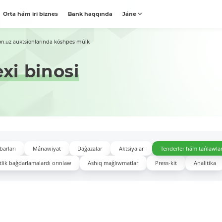
Orta hám iri biznes
Bank haqqında
Jáne
on.uz auktsionlarında kóshpes múlk
exi binosi
barları
Mánawiyat
Daǵazalar
Aktsiyalar
Tenderler hám tańlawla
lik baǵdarlamalardı orınlaw
Ashıq maǵlıwmatlar
Press-kit
Analitika