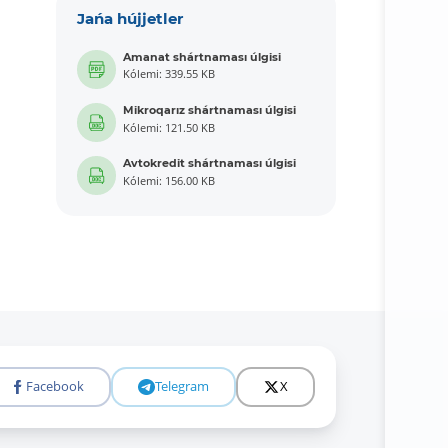
Jańa hújjetler
Amanat shártnaması úlgisi
Kólemi: 339.55 KB
Mikroqarız shártnaması úlgisi
Kólemi: 121.50 KB
Avtokredit shártnaması úlgisi
Kólemi: 156.00 KB
Facebook
Telegram
X