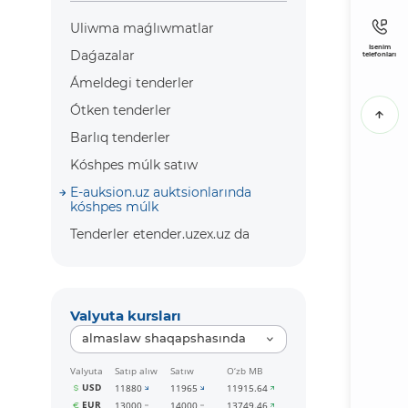
Uliwma maǵlıwmatlar
Isenim
Daǵazalar
telefonları
Ámeldegi tenderler
Ótken tenderler
Barlıq tenderler
Kóshpes múlk satıw
E-auksion.uz auktsionlarında
kóshpes múlk
Tenderler etender.uzex.uz da
Valyuta kursları
almaslaw shaqapshasında
Valyuta
Satıp alıw
Satıw
O‘zb MB
USD
11880
11965
11915.64
EUR
13000
14000
13749.46