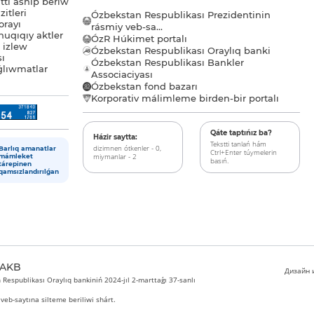
tı ashıp beriw
itleri
Ózbekstan Respublikası Prezidentinin
orayı
rásmiy veb-sa...
uqıqıy aktler
ÓzR Húkimet portalı
ı izlew
Ózbekstan Respublikası Oraylıq banki
sı
Ózbekstan Respublikası Bankler
lıwmatlar
Associaciyası
Ózbekstan fond bazarı
Korporativ málimleme birden-bir portalı
Qáte taptıńız ba?
Házir saytta:
Tekstti tanlań hám
dizimnen ótkenler - 0,
Barlıq amanatlar
Ctrl+Enter túymelerin
miymanlar - 2
mámleket
basıń.
tárepinen
qamsızlandırılǵan
 AKB
Дизайн и
Respublikası Oraylıq bankiniń 2024-jıl 2-marttaǵı 37-sanlı
veb-saytına silteme beriliwi shárt.