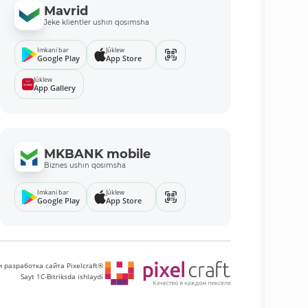
Mavrid
Jeke klientler ushın qosımsha
Imkani bar
Júklew
Google Play
App Store
Júklew
App Gallery
MKBANK mobile
Biznes ushın qosımsha
Imkani bar
Júklew
Google Play
App Store
 разработка сайта Pixelcraft®
Sayt 1C-Bitriksda ishlaydi