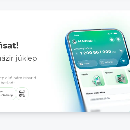
sat!
zir júklep
klep alıń hám Mavrid
baslań!:
ew
 Gallery