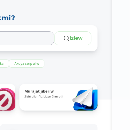
kmi?
Izlew
eka
Akciya satıp alıw
Múrájat jiberiw
Siziń pikirińiz bizge áhmietli