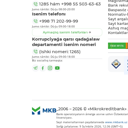
Maǵlıwmat
1285
hám
+998 55 503-63-63
Bank rekviz
Jumıs tártibi: Dú-Ju 08:00-20:00
Baspasóz 
Isenim telefonı
Normativ-h
Sayt arqal
+998 71 202-99-99
Sayt karta
Jumıs tártibi: Dú-Ju 09:00-18:00
Ashıq maǵ
Aymaqlıq isenim telefonları
Kontaktlar
Korrupciyaǵa qarsı qadaǵalaw
departamenti isenim nomeri
(Ishki nomeri: 1265)
Jumıs tártibi: Dú-Ju 09:00-18:00
Biz sociallıq tarmaqta:
_2006 – 2026 © «Mikrokreditbank»
Bank operatsiyaların ámelge asırıw ushın Ózbekstan 
litsenziyası.
Sayt materiallarınan paydalanıwda
www.mkbank.uz
Sońǵı jańalanıw: 9 Su'mbile 2026, 12:36 (GMT+5)