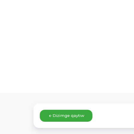
Dizimge qaytıw