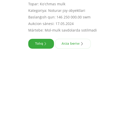
Topar: Koʻchmas mulk
Kategoriya: Noturar-joy obyektlari
Baslanǵısh qun: 146 250 000.00 swm
Aukcion sánesi: 17.05.2024
Mártebe: Mol-mulk savdolarda sotilmadi
Tolıq
Arza beriw