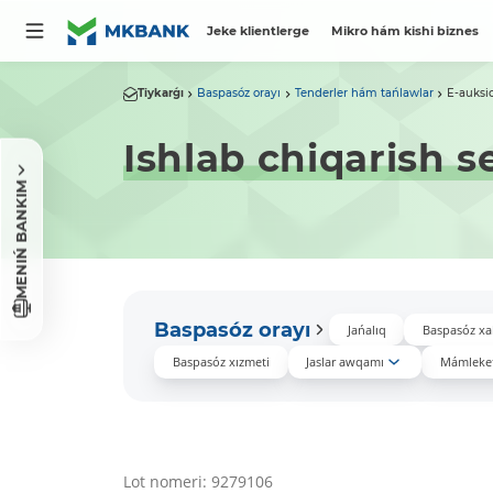
Jeke klientlerge
Mikro hám kishi biznes
Tiykarǵı
Baspasóz orayı
Tenderler hám tańlawlar
E-auksi
Ishlab chiqarish s
MENIŃ BANKIM
Baspasóz orayı
Jańalıq
Baspasóz xa
Baspasóz xızmeti
Jaslar awqamı
Mámleket
Lot nomeri: 9279106