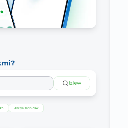
kmi?
Izlew
eka
Akciya satıp alıw