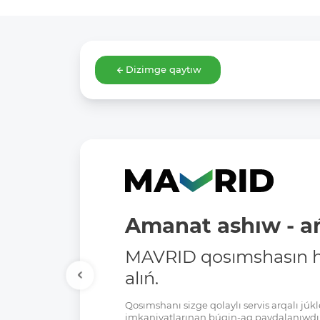
Dizimge qaytıw
Amanat ashıw - ań
MAVRID qosımshasın há
alıń.
Qosımshanı sizge qolaylı servis arqalı jú
imkaniyatlarınan búgin-aq paydalanıwdı 