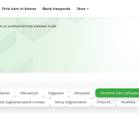
Orta hám iri biznes
Bank haqqında
Jáne
on.uz auktsionlarında kóshpes múlk
barları
Mánawiyat
Daǵazalar
Aktsiyalar
Tenderler hám tańlawla
lik baǵdarlamalardı orınlaw
Ashıq maǵlıwmatlar
Press-kit
Analitika