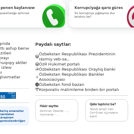
 penen baylanısıw
Korrupciyaǵa qarsı gúres
-quwatlawǵa qońıraw
Siz korrupciya jaǵdayına dus
keldiniz be?
qında
Paydalı saytlar:
tı ashıp beriw
itleri
Ózbekstan Respublikası Prezidentinin
orayı
rásmiy veb-sa...
uqıqıy aktler
ÓzR Húkimet portalı
ı izlew
Ózbekstan Respublikası Oraylıq banki
sı
Ózbekstan Respublikası Bankler
lıwmatlar
Associaciyası
Ózbekstan fond bazarı
Korporativ málimleme birden-bir portalı
Qáte taptıńız ba?
Házir saytta:
Tekstti tanlań hám
dizimnen ótkenler - ...,
Barlıq amanatlar
Ctrl+Enter túymelerin
miymanlar - ...
mámleket
basıń.
tárepinen
qamsızlandırılǵan