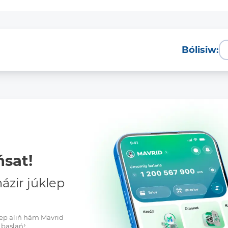
Bólisiw:
sat!
zir júklep
klep alıń hám Mavrid
baslań!: