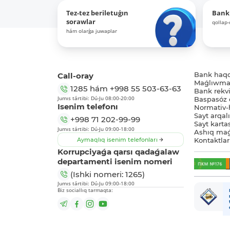
Tez-tez beriletuǵın
Bank
sorawlar
qollap
hám olarǵa juwaplar
Call-oray
Bank haq
Maǵlıwmat
1285
hám
+998 55 503-63-63
Bank rekviz
Jumıs tártibi: Dú-Ju 08:00-20:00
Baspasóz 
Isenim telefonı
Normativ-h
Sayt arqal
+998 71 202-99-99
Sayt karta
Jumıs tártibi: Dú-Ju 09:00-18:00
Ashıq maǵ
Aymaqlıq isenim telefonları
Kontaktlar
Korrupciyaǵa qarsı qadaǵalaw
departamenti isenim nomeri
(Ishki nomeri: 1265)
Jumıs tártibi: Dú-Ju 09:00-18:00
Biz sociallıq tarmaqta: