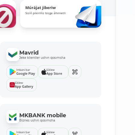
Múrájat jiberiw
Siziń pikirińiz bizge áhmietli
Mavrid
Jeke klientler ushın qosımsha
Imkani bar
Júklew
Google Play
App Store
Júklew
App Gallery
MKBANK mobile
Biznes ushın qosımsha
Imkani bar
Júklew