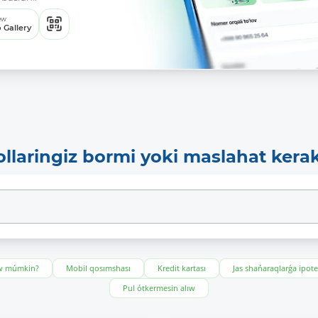
ew
 Gallery
ollaringiz bormi yoki maslahat kera
ıw múmkin?
Mobil qosımshası
Kredit kartası
Jas shańaraqlarǵa ipot
Pul ótkermesin alıw