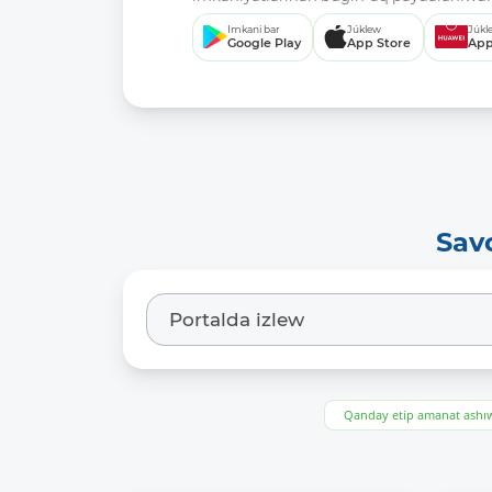
Imkani bar
Júklew
Júkl
Google Play
App Store
App
Sav
Qanday etip amanat ash