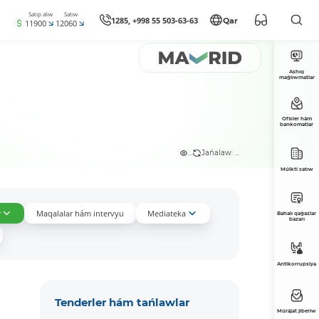
Satıp alıw
Satıw
1285, +998 55 503-63-63
Qar
11900
12060
Ashıq
maǵlıwmatlar
Ofisler hám
bankomatlar
...
Jańalaw: ...
Múlkti satıw
r
Maqalalar hám intervyu
Mediateka
Bahalı qaǵazlar
bazarı
Antikorrupsiya
Tenderler hám tańlawlar
Múrájat jiberiw