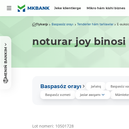
Jeke klientlerge
Mikro hám kishi biznes
Tiykarǵı
Baspasóz orayı
Tenderler hám tańlawlar
E-auksi
noturar joy binosi
MENIŃ BANKIM
Baspasóz orayı
Jańalıq
Baspasóz xa
Baspasóz xızmeti
Jaslar awqamı
Mámleket
Lot nomeri: 10501728