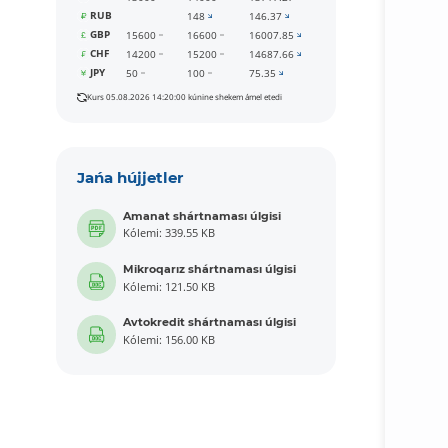
RUB
148
146.37
GBP
15600
16600
16007.85
CHF
14200
15200
14687.66
JPY
50
100
75.35
Kurs 05.08.2026 14:20:00 kúnine shekem ámel etedi
Jańa hújjetler
Amanat shártnaması úlgisi
Kólemi: 339.55 KB
Mikroqarız shártnaması úlgisi
Kólemi: 121.50 KB
Avtokredit shártnaması úlgisi
Kólemi: 156.00 KB