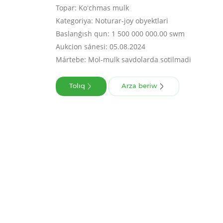
Topar: Koʻchmas mulk
Kategoriya: Noturar-joy obyektlari
Baslanǵısh qun: 1 500 000 000.00 swm
Aukcion sánesi: 05.08.2024
Mártebe: Mol-mulk savdolarda sotilmadi
Tolıq
Arza beriw