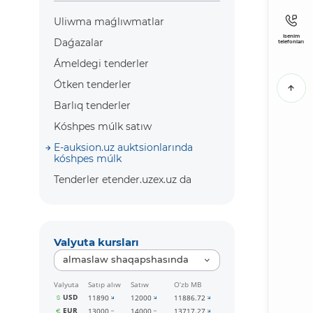
Uliwma maǵlıwmatlar
Isenim
Daǵazalar
telefonları
Ámeldegi tenderler
Ótken tenderler
Barlıq tenderler
Kóshpes múlk satıw
E-auksion.uz auktsionlarında
kóshpes múlk
Tenderler etender.uzex.uz da
Valyuta kursları
almaslaw shaqapshasında
Valyuta
Satıp alıw
Satıw
O‘zb MB
USD
11890
12000
11886.72
EUR
13000
14000
13717.27