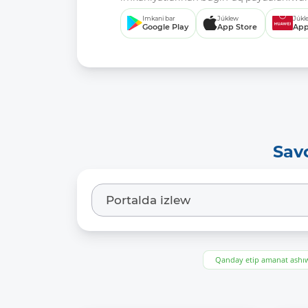
Imkani bar
Júklew
Júkl
Google Play
App Store
App
Sav
Qanday etip amanat ash