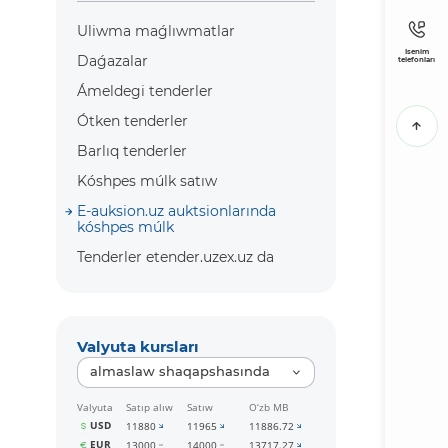
Uliwma maǵlıwmatlar
Isenim
Daǵazalar
telefonları
Ámeldegi tenderler
Ótken tenderler
Barlıq tenderler
Kóshpes múlk satıw
E-auksion.uz auktsionlarında
kóshpes múlk
Tenderler etender.uzex.uz da
Valyuta kursları
almaslaw shaqapshasında
Valyuta
Satıp alıw
Satıw
O‘zb MB
USD
11880
11965
11886.72
EUR
13000
14000
13717.27