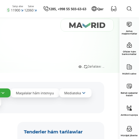
Satıp alıw
Satıw
1285, +998 55 503-63-63
Qar
11900
12060
Ashıq
maǵlıwmatlar
Ofisler hám
bankomatlar
...
Jańalaw: ...
Múlkti satıw
r
Maqalalar hám intervyu
Mediateka
Bahalı qaǵazlar
bazarı
Antikorrupsiya
Tenderler hám tańlawlar
Múrájat jiberiw