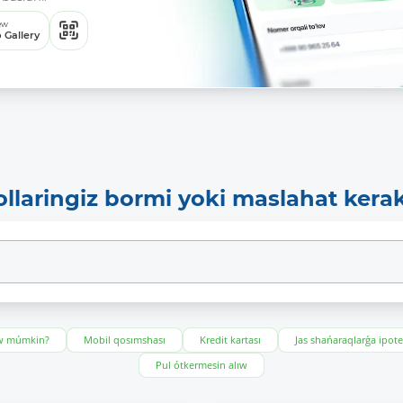
ew
 Gallery
ollaringiz bormi yoki maslahat kera
ıw múmkin?
Mobil qosımshası
Kredit kartası
Jas shańaraqlarǵa ipot
Pul ótkermesin alıw