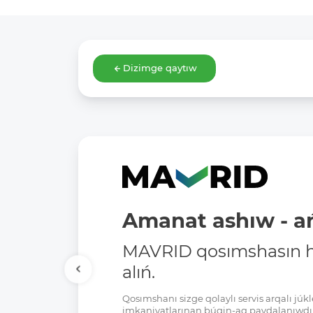
Dizimge qaytıw
Amanat ashıw - ań
MAVRID qosımshasın há
alıń.
Qosımshanı sizge qolaylı servis arqalı jú
imkaniyatlarınan búgin-aq paydalanıwdı 