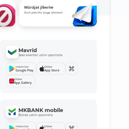
Múrájat jiberiw
Siziń pikirińiz bizge áhmietli
Mavrid
Jeke klientler ushın qosımsha
Imkani bar
Júklew
Google Play
App Store
Júklew
App Gallery
MKBANK mobile
Biznes ushın qosımsha
Imkani bar
Júklew