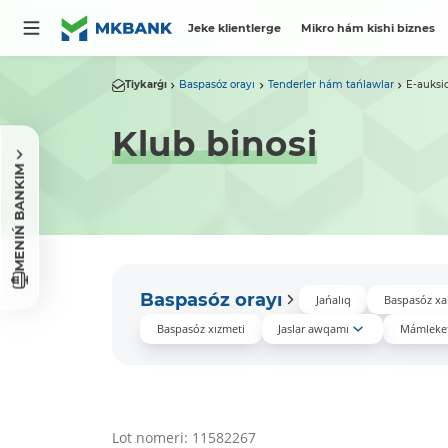
Jeke klientlerge
Mikro hám kishi biznes
Tiykarǵı
Baspasóz orayı
Tenderler hám tańlawlar
E-auksi
Klub binosi
MENIŃ BANKIM
Baspasóz orayı
Jańalıq
Baspasóz xa
Baspasóz xızmeti
Jaslar awqamı
Mámleket
Lot nomeri: 11582267