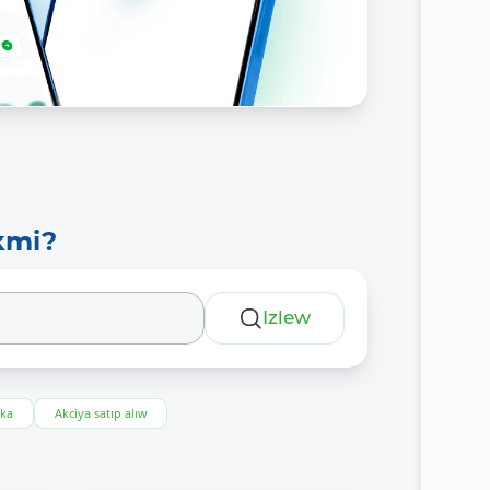
kmi?
Izlew
eka
Akciya satıp alıw