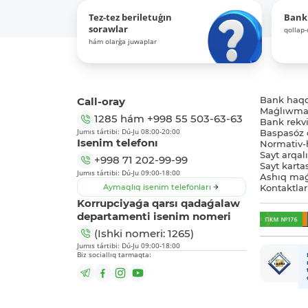
Tez-tez beriletuǵın
Bank
sorawlar
qollap
hám olarǵa juwaplar
Call-oray
Bank haq
Maǵlıwmat
1285
hám
+998 55 503-63-63
Bank rekviz
Jumıs tártibi: Dú-Ju 08:00-20:00
Baspasóz 
Isenim telefonı
Normativ-h
Sayt arqal
+998 71 202-99-99
Sayt karta
Jumıs tártibi: Dú-Ju 09:00-18:00
Ashıq maǵ
Aymaqlıq isenim telefonları
Kontaktlar
Korrupciyaǵa qarsı qadaǵalaw
departamenti isenim nomeri
(Ishki nomeri: 1265)
Jumıs tártibi: Dú-Ju 09:00-18:00
Biz sociallıq tarmaqta: