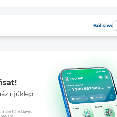
Bólisiw:
sat!
zir júklep
klep alıń hám Mavrid
baslań!: