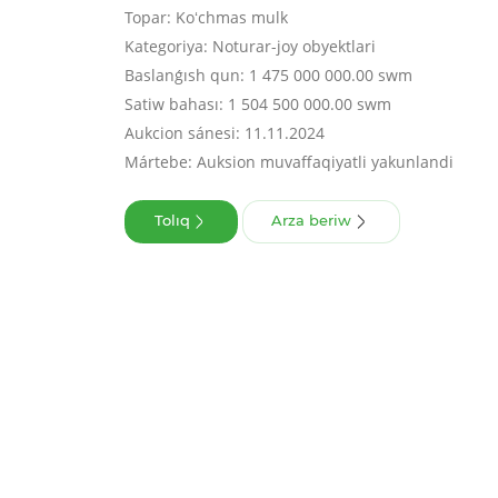
Topar: Koʻchmas mulk
Kategoriya: Noturar-joy obyektlari
Baslanǵısh qun: 1 475 000 000.00 swm
Satiw bahası: 1 504 500 000.00 swm
Aukcion sánesi: 11.11.2024
Mártebe: Auksion muvaffaqiyatli yakunlandi
Tolıq
Arza beriw