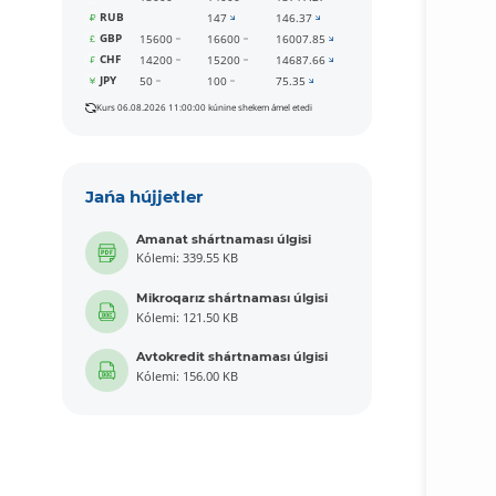
RUB
147
146.37
GBP
15600
16600
16007.85
CHF
14200
15200
14687.66
JPY
50
100
75.35
Kurs 06.08.2026 11:00:00 kúnine shekem ámel etedi
Jańa hújjetler
Amanat shártnaması úlgisi
Kólemi: 339.55 KB
Mikroqarız shártnaması úlgisi
Kólemi: 121.50 KB
Avtokredit shártnaması úlgisi
Kólemi: 156.00 KB