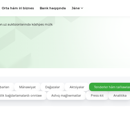
Orta hám iri biznes
Bank haqqında
Jáne
on.uz auktsionlarında kóshpes múlk
barları
Mánawiyat
Daǵazalar
Aktsiyalar
Tenderler hám tańlawla
lik baǵdarlamalardı orınlaw
Ashıq maǵlıwmatlar
Press-kit
Analitika