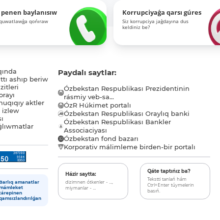
 penen baylanısıw
Korrupciyaǵa qarsı gúres
-quwatlawǵa qońıraw
Siz korrupciya jaǵdayına dus
keldiniz be?
qında
Paydalı saytlar:
tı ashıp beriw
itleri
Ózbekstan Respublikası Prezidentinin
orayı
rásmiy veb-sa...
uqıqıy aktler
ÓzR Húkimet portalı
ı izlew
Ózbekstan Respublikası Oraylıq banki
sı
Ózbekstan Respublikası Bankler
lıwmatlar
Associaciyası
Ózbekstan fond bazarı
Korporativ málimleme birden-bir portalı
Qáte taptıńız ba?
Házir saytta:
Tekstti tanlań hám
dizimnen ótkenler - ...,
Barlıq amanatlar
Ctrl+Enter túymelerin
miymanlar - ...
mámleket
basıń.
tárepinen
qamsızlandırılǵan