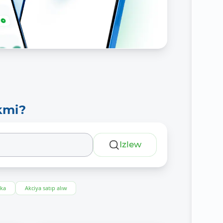
kmi?
Izlew
eka
Akciya satıp alıw