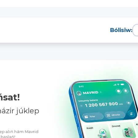
Bólisiw:
sat!
zir júklep
klep alıń hám Mavrid
baslań!: