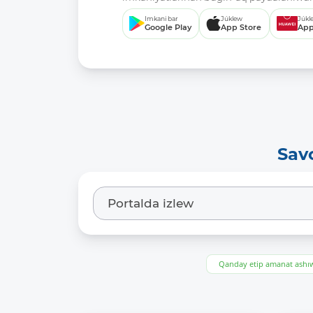
Imkani bar
Júklew
Júkl
Google Play
App Store
App
Sav
Qanday etip amanat ash