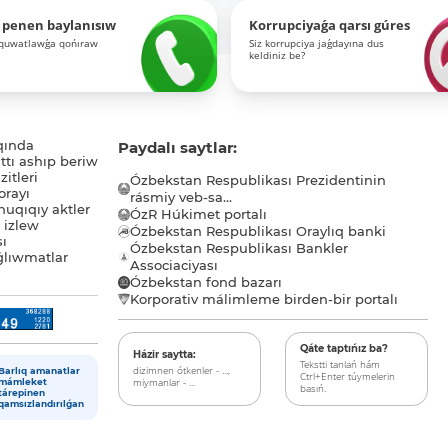
 penen baylanısıw
Korrupciyaǵa qarsı gúres
-quwatlawǵa qońıraw
Siz korrupciya jaǵdayına dus
keldiniz be?
qında
Paydalı saytlar:
tı ashıp beriw
itleri
Ózbekstan Respublikası Prezidentinin
orayı
rásmiy veb-sa...
uqıqıy aktler
ÓzR Húkimet portalı
ı izlew
Ózbekstan Respublikası Oraylıq banki
sı
Ózbekstan Respublikası Bankler
lıwmatlar
Associaciyası
Ózbekstan fond bazarı
Korporativ málimleme birden-bir portalı
Qáte taptıńız ba?
Házir saytta:
Tekstti tanlań hám
dizimnen ótkenler - ...,
Barlıq amanatlar
Ctrl+Enter túymelerin
miymanlar - ...
mámleket
basıń.
tárepinen
qamsızlandırılǵan