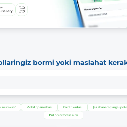
ew
 Gallery
ollaringiz bormi yoki maslahat kera
ıw múmkin?
Mobil qosımshası
Kredit kartası
Jas shańaraqlarǵa ipot
Pul ótkermesin alıw