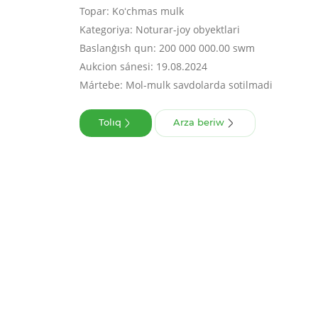
Topar: Koʻchmas mulk
Kategoriya: Noturar-joy obyektlari
Baslanǵısh qun: 200 000 000.00 swm
Aukcion sánesi: 19.08.2024
Mártebe: Mol-mulk savdolarda sotilmadi
Tolıq
Arza beriw