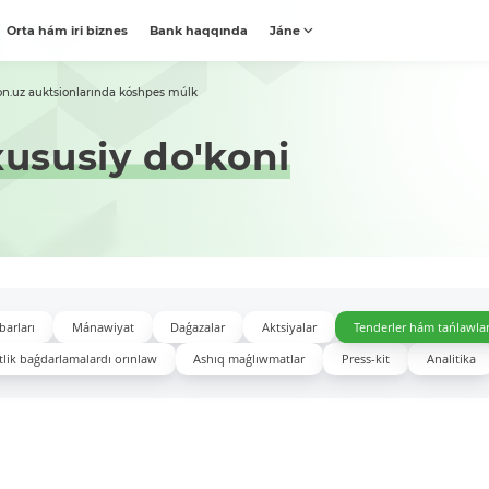
Orta hám iri biznes
Bank haqqında
Jáne
on.uz auktsionlarında kóshpes múlk
xususiy do'koni
barları
Mánawiyat
Daǵazalar
Aktsiyalar
Tenderler hám tańlawla
lik baǵdarlamalardı orınlaw
Ashıq maǵlıwmatlar
Press-kit
Analitika