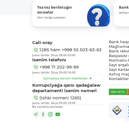
Tez-tez beriletuǵın
Bank
sorawlar
qollap
hám olarǵa juwaplar
Call-oray
Bank haq
Maǵlıwmat
1285
hám
+998 55 503-63-63
Bank rekviz
Jumıs tártibi: Dú-Ju 08:00-20:00
Baspasóz 
Isenim telefonı
Normativ-h
Sayt arqal
+998 71 202-99-99
Sayt karta
Jumıs tártibi: Dú-Ju 09:00-18:00
Ashıq maǵ
Aymaqlıq isenim telefonları
Kontaktlar
Korrupciyaǵa qarsı qadaǵalaw
departamenti isenim nomeri
(Ishki nomeri: 1265)
Jumıs tártibi: Dú-Ju 09:00-18:00
Biz sociallıq tarmaqta: