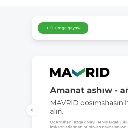
Dizimge qaytıw
Amanat ashıw - ań
MAVRID qosımshasın há
alıń.
Qosımshanı sizge qolaylı servis arqalı jú
imkaniyatlarınan búgin-aq paydalanıwdı 