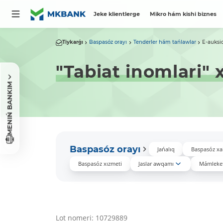
Jeke klientlerge
Mikro hám kishi biznes
Tiykarǵı
Baspasóz orayı
Tenderler hám tańlawlar
E-auksi
"Tabiat inomlari" 
MENIŃ BANKIM
Baspasóz orayı
Jańalıq
Baspasóz xa
Baspasóz xızmeti
Jaslar awqamı
Mámleket
Lot nomeri: 10729889