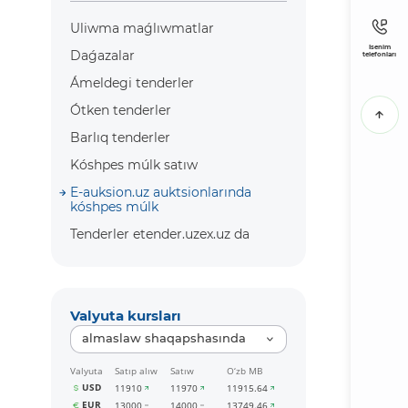
Uliwma maǵlıwmatlar
Isenim
Daǵazalar
telefonları
Ámeldegi tenderler
Ótken tenderler
Barlıq tenderler
Kóshpes múlk satıw
E-auksion.uz auktsionlarında
kóshpes múlk
Tenderler etender.uzex.uz da
Valyuta kursları
almaslaw shaqapshasında
Valyuta
Satıp alıw
Satıw
O‘zb MB
USD
11910
11970
11915.64
EUR
13000
14000
13749.46