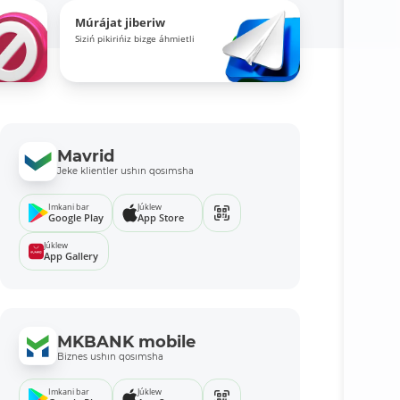
Múrájat jiberiw
Siziń pikirińiz bizge áhmietli
Mavrid
Jeke klientler ushın qosımsha
Imkani bar
Júklew
Google Play
App Store
Júklew
App Gallery
MKBANK mobile
Biznes ushın qosımsha
Imkani bar
Júklew