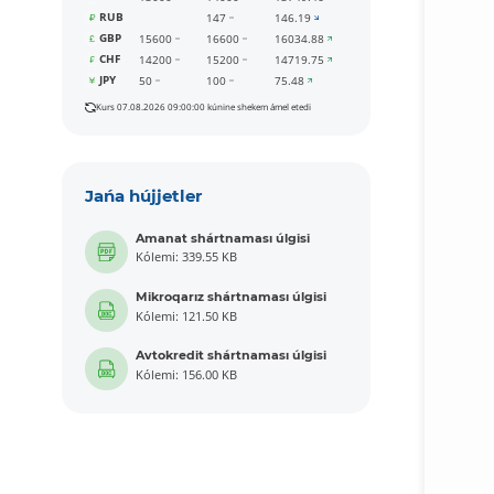
RUB
147
146.19
GBP
15600
16600
16034.88
CHF
14200
15200
14719.75
JPY
50
100
75.48
Kurs 07.08.2026 09:00:00 kúnine shekem ámel etedi
Jańa hújjetler
Amanat shártnaması úlgisi
Kólemi: 339.55 KB
Mikroqarız shártnaması úlgisi
Kólemi: 121.50 KB
Avtokredit shártnaması úlgisi
Kólemi: 156.00 KB