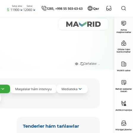
Satıp alıw
Satıw
1285, +998 55 503-63-63
Qar
11900
12060
Ashıq
maǵlıwmatlar
Ofisler hám
bankomatlar
...
Jańalaw: ...
Múlkti satıw
r
Maqalalar hám intervyu
Mediateka
Bahalı qaǵazlar
bazarı
Antikorrupsiya
Tenderler hám tańlawlar
Múrájat jiberiw