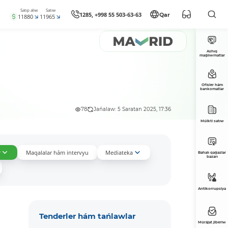
Satıp alıw
Satıw
1285, +998 55 503-63-63
Qar
11880
11965
Ashıq
maǵlıwmatlar
Ofisler hám
bankomatlar
78
Jańalaw: 5 Saratan 2025, 17:36
Múlkti satıw
r
Maqalalar hám intervyu
Mediateka
Bahalı qaǵazlar
bazarı
Antikorrupsiya
Tenderler hám tańlawlar
Múrájat jiberiw