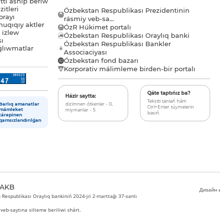
tı ashıp beriw
itleri
Ózbekstan Respublikası Prezidentinin
orayı
rásmiy veb-sa...
uqıqıy aktler
ÓzR Húkimet portalı
ı izlew
Ózbekstan Respublikası Oraylıq banki
sı
Ózbekstan Respublikası Bankler
lıwmatlar
Associaciyası
Ózbekstan fond bazarı
Korporativ málimleme birden-bir portalı
Qáte taptıńız ba?
Házir saytta:
Tekstti tanlań hám
dizimnen ótkenler - 0,
Barlıq amanatlar
Ctrl+Enter túymelerin
miymanlar - 5
mámleket
basıń.
tárepinen
qamsızlandırılǵan
 AKB
Дизайн и
Respublikası Oraylıq bankiniń 2024-jıl 2-marttaǵı 37-sanlı
veb-saytına silteme beriliwi shárt.