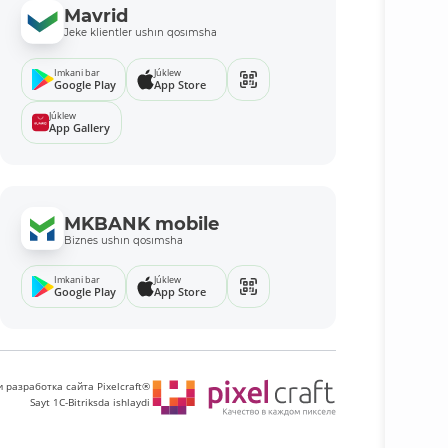
Mavrid
Jeke klientler ushın qosımsha
Imkani bar
Júklew
Google Play
App Store
Júklew
App Gallery
MKBANK mobile
Biznes ushın qosımsha
Imkani bar
Júklew
Google Play
App Store
 разработка сайта Pixelcraft®
Sayt 1C-Bitriksda ishlaydi