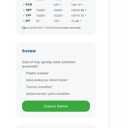
RUB
147
146.19
GBP
15600
16600
16034.88
CHF
14200
15200
14719.75
JPY
50
100
75.48
Kurs 06.08.2026 11:00:00 kúnine shekem ámel etedi
Soraw
Sizdi eń kóp qanday bank xizmetleri
qızıqtıradı?
Plastik kartalar
Xalıq aralıq pul ótkermeleri
Tutınıw kreditleri
Isbilermenler ushin kreditler
Dawıs beriw