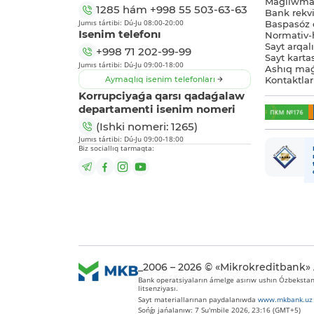
Maǵlıwmat
1285
hám
+998 55 503-63-63
Bank rekviz
Jumıs tártibi: Dú-Ju 08:00-20:00
Baspasóz 
Isenim telefonı
Normativ-h
Sayt arqal
+998 71 202-99-99
Sayt karta
Jumıs tártibi: Dú-Ju 09:00-18:00
Ashıq maǵ
Aymaqlıq isenim telefonları
Kontaktlar
Korrupciyaǵa qarsı qadaǵalaw
departamenti isenim nomeri
(Ishki nomeri: 1265)
Jumıs tártibi: Dú-Ju 09:00-18:00
Biz sociallıq tarmaqta:
_2006 – 2026 © «Mikrokreditbank»
Bank operatsiyaların ámelge asırıw ushın Ózbekstan 
litsenziyası.
Sayt materiallarınan paydalanıwda
www.mkbank.uz
Sońǵı jańalanıw: 7 Su'mbile 2026, 23:16 (GMT+5)