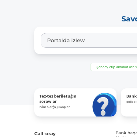
Sav
Qanday etip amanat ash
Tez-tez beriletuǵın
Bank
sorawlar
qollap
hám olarǵa juwaplar
Call-oray
Bank haq