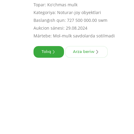
Topar: Koʻchmas mulk
Kategoriya: Noturar-joy obyektlari
Baslanǵısh qun: 727 500 000.00 swm
Aukcion sánesi: 29.08.2024
Mártebe: Mol-mulk savdolarda sotilmadi
Tolıq
Arza beriw