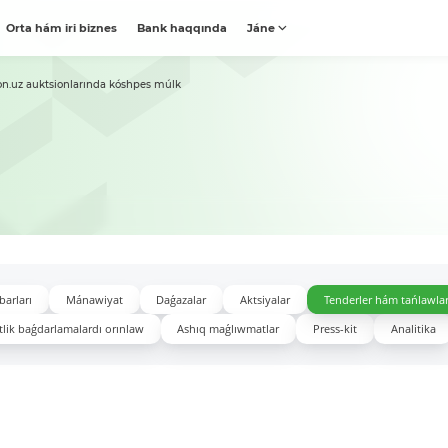
Orta hám iri biznes
Bank haqqında
Jáne
on.uz auktsionlarında kóshpes múlk
barları
Mánawiyat
Daǵazalar
Aktsiyalar
Tenderler hám tańlawla
lik baǵdarlamalardı orınlaw
Ashıq maǵlıwmatlar
Press-kit
Analitika