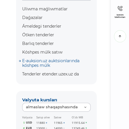
Uliwma maǵlıwmatlar
Isenim
Daǵazalar
telefonları
Ámeldegi tenderler
Ótken tenderler
Barlıq tenderler
Kóshpes múlk satıw
E-auksion.uz auktsionlarında
kóshpes múlk
Tenderler etender.uzex.uz da
Valyuta kursları
almaslaw shaqapshasında
Valyuta
Satıp alıw
Satıw
O‘zb MB
USD
11880
11965
11915.64
EUR
13000
14000
13749.46