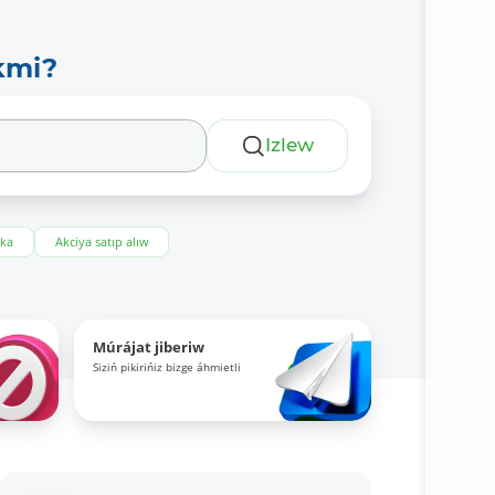
kmi?
Izlew
eka
Akciya satıp alıw
Múrájat jiberiw
Siziń pikirińiz bizge áhmietli