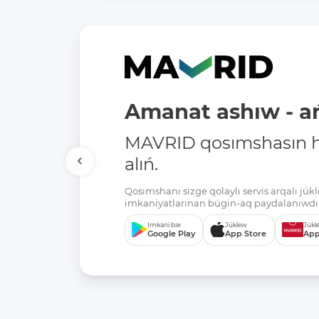
Amanat ashıw - ań
MAVRID qosımshasın há
alıń.
Qosımshanı sizge qolaylı servis arqalı jú
imkaniyatlarınan búgin-aq paydalanıwdı 
Imkani bar
Júklew
Júkl
Google Play
App Store
App