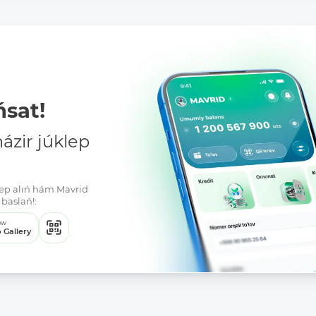
sat!
zir júklep
klep alıń hám Mavrid
baslań!:
ew
 Gallery