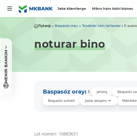
Jeke klientlerge
Mikro hám kishi biznes
Tiykarǵı
Baspasóz orayı
Tenderler hám tańlawlar
E-auksi
noturar bino
MENIŃ BANKIM
Baspasóz orayı
Jańalıq
Baspasóz xa
Baspasóz xızmeti
Jaslar awqamı
Mámleket
Lot nomeri: 10883651