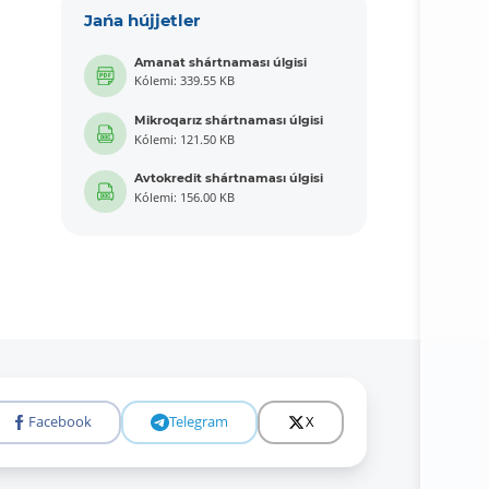
Jańa hújjetler
Amanat shártnaması úlgisi
Kólemi: 339.55 KB
Mikroqarız shártnaması úlgisi
Kólemi: 121.50 KB
Avtokredit shártnaması úlgisi
Kólemi: 156.00 KB
Facebook
Telegram
X