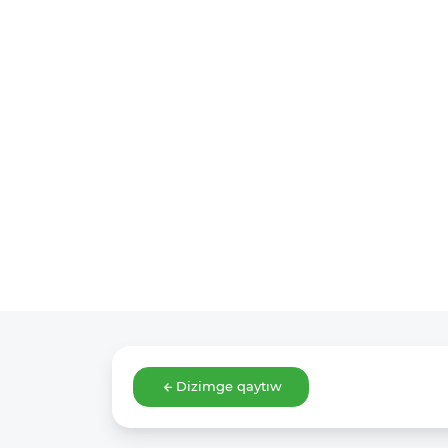
Dizimge qaytıw