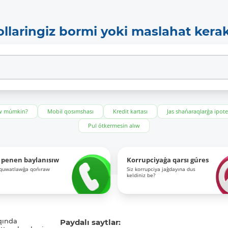
ollaringiz bormi yoki maslahat kera
ıw múmkin?
Mobil qosımshası
Kredit kartası
Jas shańaraqlarǵa ipot
Pul ótkermesin alıw
 penen baylanısıw
Korrupciyaǵa qarsı gúres
-quwatlawǵa qońıraw
Siz korrupciya jaǵdayına dus
keldiniz be?
qında
Paydalı saytlar: