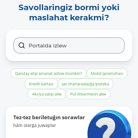
Savollaringiz bormi yoki
maslahat kerakmi?
Qanday etip amanat ashıw múmkin?
Mobil qosımshası
Kredit kartası
Jas shańaraqlarǵa ipoteka
Akciya satıp alıw
Pul ótkermesin alıw
Tez-tez beriletuǵın sorawlar
hám olarǵa juwaplar