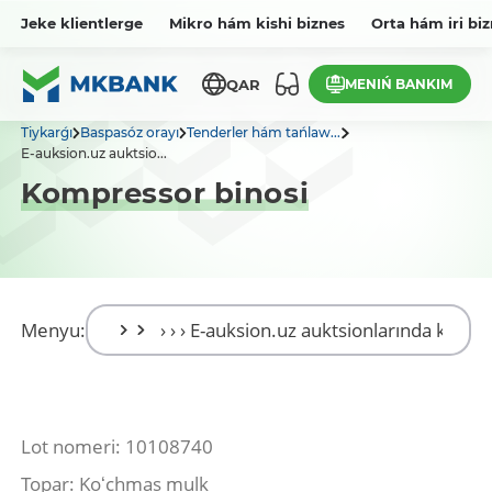
Jeke klientlerge
Mikro hám kishi biznes
Orta hám iri bi
MENIŃ BANKIM
QAR
Tiykarǵı
Baspasóz orayı
Tenderler hám tańlaw...
E-auksion.uz auktsio...
Kompressor binosi
Menyu:
Lot nomeri: 10108740
Topar: Koʻchmas mulk