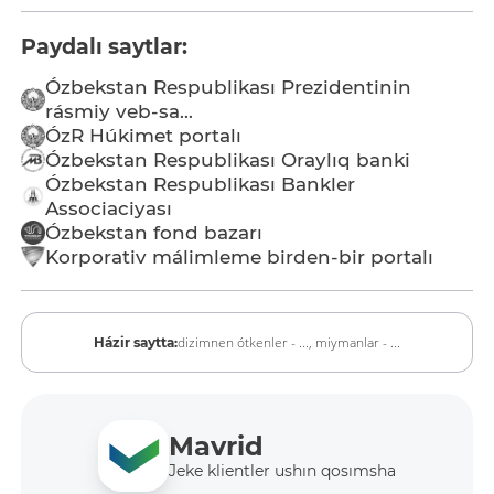
Paydalı saytlar:
Ózbekstan Respublikası Prezidentinin
rásmiy veb-sa...
ÓzR Húkimet portalı
Ózbekstan Respublikası Oraylıq banki
Ózbekstan Respublikası Bankler
Associaciyası
Ózbekstan fond bazarı
Korporativ málimleme birden-bir portalı
dizimnen ótkenler - ...,
miymanlar - ...
Házir saytta:
Mavrid
Jeke klientler ushın qosımsha