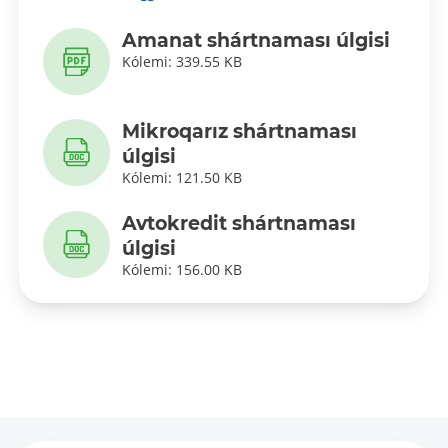
Amanat shártnaması úlgisi
Kólemi: 339.55 KB
Mikroqarız shártnaması
úlgisi
Kólemi: 121.50 KB
Avtokredit shártnaması
úlgisi
Kólemi: 156.00 KB