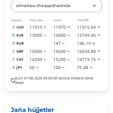
almaslaw shaqapshasında
Valyuta
Satıp alıw
Satıw
O‘zb MB
11910
11970
11915.64
USD
13000
14000
13749.46
EUR
147
146.19
RUB
15600
16600
16034.88
GBP
14200
15200
14719.75
CHF
50
100
75.48
JPY
Kurs 07.08.2026 09:00:00 kúnine shekem ámel
etedi
Jańa hújjetler