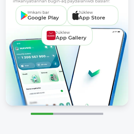
imkaniyatlarınan búgin-aq paydalanıwdı baslań!:
Imkani bar
Júklew
Google Play
App Store
Júklew
App Gallery