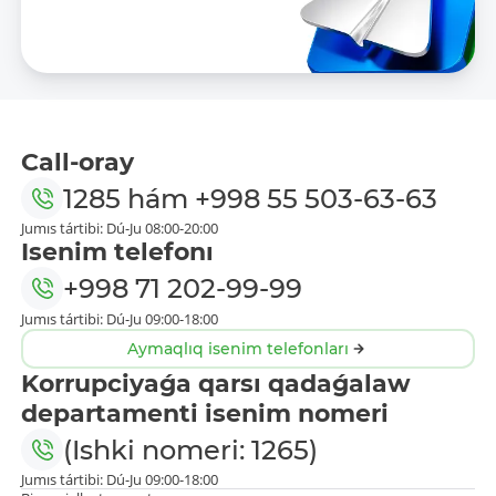
Call-oray
1285
hám
+998 55 503-63-63
Jumıs tártibi: Dú-Ju 08:00-20:00
Isenim telefonı
+998 71 202-99-99
Jumıs tártibi: Dú-Ju 09:00-18:00
Aymaqlıq isenim telefonları
Korrupciyaǵa qarsı qadaǵalaw
departamenti isenim nomeri
(Ishki nomeri: 1265)
Jumıs tártibi: Dú-Ju 09:00-18:00