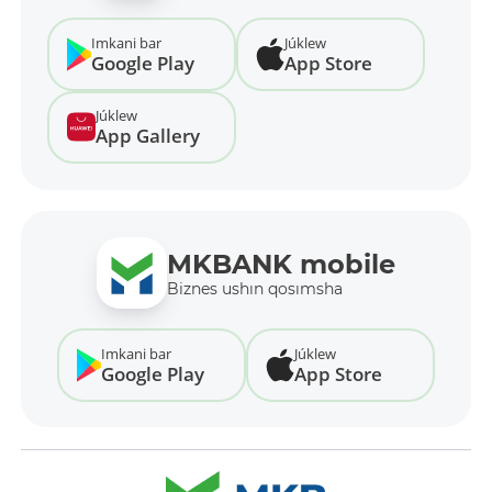
Imkani bar
Júklew
Google Play
App Store
Júklew
App Gallery
MKBANK mobile
Biznes ushın qosımsha
Imkani bar
Júklew
Google Play
App Store