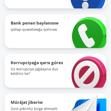
Bank penen baylanısıw
qollap-quwatlawǵa qońıraw
Korrupciyaǵa qarsı gúres
Siz korrupciya jaǵdayına dus
keldiniz be?
Múrájat jiberiw
Siziń pikirińiz bizge áhmietli