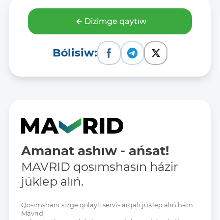
Dizimge qaytıw
Bólisiw:
Amanat ashıw - ańsat!
MAVRID qosımshasın házir
júklep alıń.
Qosımshanı sizge qolaylı servis arqalı júklep alıń hám
Mavrid