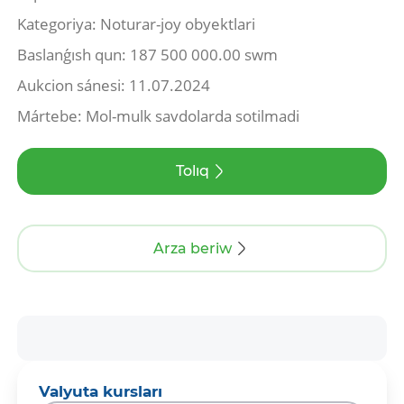
Kategoriya: Noturar-joy obyektlari
Baslanǵısh qun: 187 500 000.00 swm
Aukcion sánesi: 11.07.2024
Mártebe: Mol-mulk savdolarda sotilmadi
Tolıq
Arza beriw
Valyuta kursları