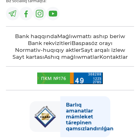
Biz sociallıq tarmaqta:
Bank haqqında
Maǵlıwmattı ashıp beriw
Bank rekvizitleri
Baspasóz orayı
Normativ-huqıqıy aktler
Sayt arqalı izlew
Sayt kartası
Ashıq maǵlıwmatlar
Kontaktlar
Barlıq
amanatlar
mámleket
tárepinen
qamsızlandırılǵan