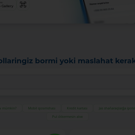
ew
 Gallery
ollaringiz bormi yoki maslahat kera
ıw múmkin?
Mobil qosımshası
Kredit kartası
Jas shańaraqlarǵa ipot
Pul ótkermesin alıw