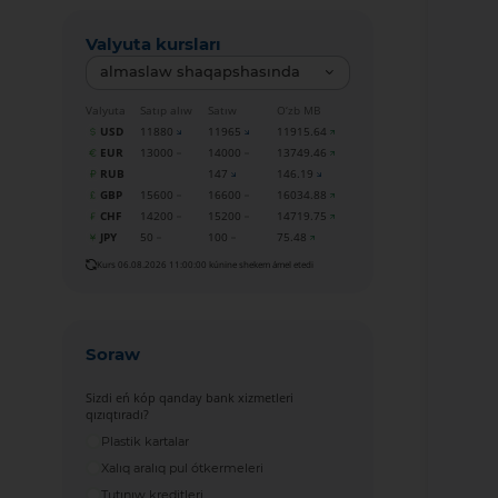
Valyuta kursları
almaslaw shaqapshasında
Valyuta
Satıp alıw
Satıw
O‘zb MB
USD
11880
11965
11915.64
EUR
13000
14000
13749.46
RUB
147
146.19
GBP
15600
16600
16034.88
CHF
14200
15200
14719.75
JPY
50
100
75.48
Kurs 06.08.2026 11:00:00 kúnine shekem ámel etedi
Soraw
Sizdi eń kóp qanday bank xizmetleri
qızıqtıradı?
Plastik kartalar
Xalıq aralıq pul ótkermeleri
Tutınıw kreditleri