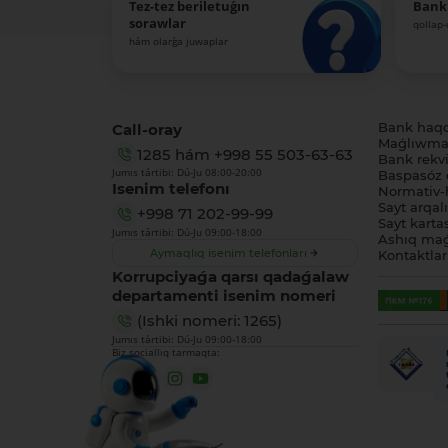
Tez-tez beriletuǵın
Bank
sorawlar
qollap
hám olarǵa juwaplar
Call-oray
Bank haq
Maǵlıwmat
1285
hám
+998 55 503-63-63
Bank rekviz
Jumıs tártibi: Dú-Ju 08:00-20:00
Baspasóz 
Isenim telefonı
Normativ-h
Sayt arqal
+998 71 202-99-99
Sayt karta
Jumıs tártibi: Dú-Ju 09:00-18:00
Ashıq maǵ
Aymaqlıq isenim telefonları
Kontaktlar
Korrupciyaǵa qarsı qadaǵalaw
departamenti isenim nomeri
(Ishki nomeri: 1265)
Jumıs tártibi: Dú-Ju 09:00-18:00
Biz sociallıq tarmaqta: