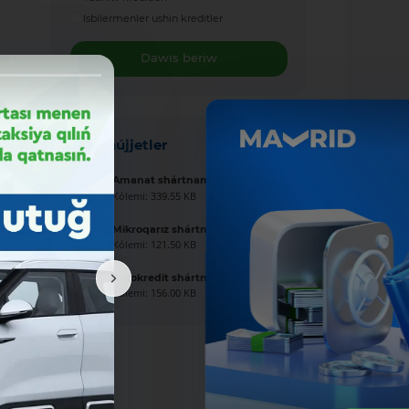
Isbilermenler ushin kreditler
Dawıs beriw
Jańa hújjetler
Amanat shártnaması úlgisi
Kólemi: 339.55 KB
Mikroqarız shártnaması úlgisi
Kólemi: 121.50 KB
Avtokredit shártnaması úlgisi
Kólemi: 156.00 KB