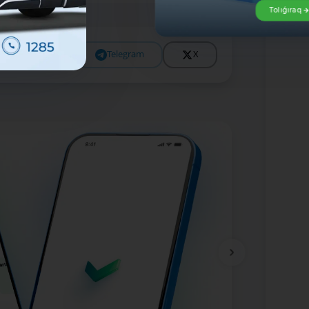
Tolıǵıraq
Facebook
Telegram
X