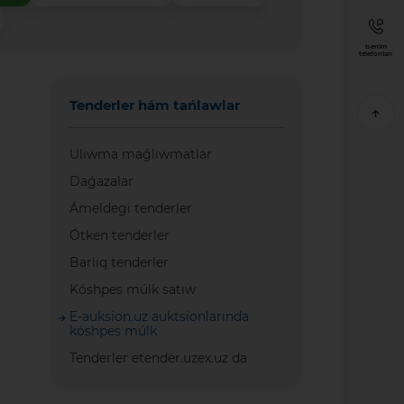
Isenim
telefonları
Tenderler hám tańlawlar
Uliwma maǵlıwmatlar
Daǵazalar
Ámeldegi tenderler
Ótken tenderler
Barlıq tenderler
Kóshpes múlk satıw
E-auksion.uz auktsionlarında
kóshpes múlk
Tenderler etender.uzex.uz da