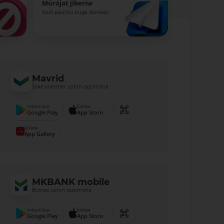
Múrájat jiberiw
Siziń pikirińiz bizge áhmietli
Mavrid
Jeke klientler ushın qosımsha
Imkani bar
Júklew
Google Play
App Store
Júklew
App Gallery
MKBANK mobile
Biznes ushın qosımsha
Imkani bar
Júklew
Google Play
App Store