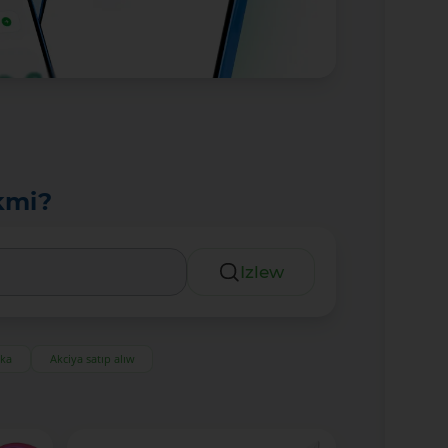
kmi?
Izlew
eka
Akciya satıp alıw