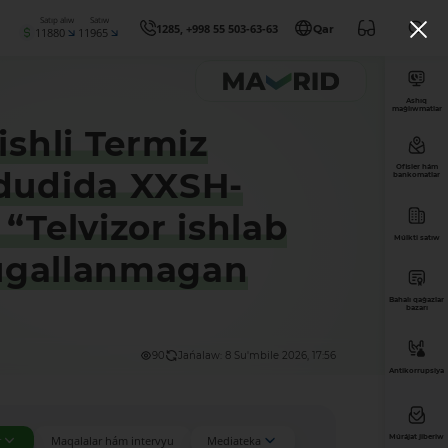
Satıp alıw
Satıw
1285, +998 55 503-63-63
Qar
11880
11965
Ashıq
maǵlıwmatlar
ishli Termiz
Ofisler hám
ududida XXSH-
bankomatlar
“Telvizor ishlab
Múlkti satıw
tugallanmagan
Bahalı qaǵazlar
bazarı
90
Jańalaw: 8 Su'mbile 2026, 17:56
Antikorrupsiya
Múrájat jiberiw
r
Maqalalar hám intervyu
Mediateka