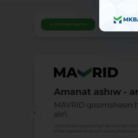
Dizimge qaytıw
Amanat ashıw - ań
MAVRID qosımshasın há
alıń.
Qosımshanı sizge qolaylı servis arqalı jú
imkaniyatlarınan búgin-aq paydalanıwdı 