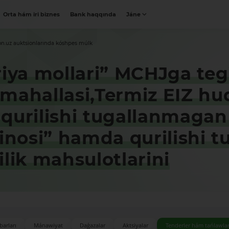
Orta hám iri biznes
Bank haqqında
Jáne
on.uz auktsionlarında kóshpes múlk
riya mollari” MCHJga teg
mahallasi,Termiz EIZ h
qurilishi tugallanmagan 
binosi” hamda qurilishi 
lik mahsulotlarini
barları
Mánawiyat
Daǵazalar
Aktsiyalar
Tenderler hám tańlawla