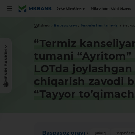
Jeke klientlerge
Mikro hám kishi biznes
Tiykarǵı
Baspasóz orayı
Tenderler hám tańlawlar
E-auksi
“Termiz kanseliya
MENIŃ BANKIM
tumani “Ayritom” 
LOTda joylashgan 
chiqarish zavodi 
“Tayyor to’qimachi
Baspasóz orayı
Jańalıq
Baspasóz xa