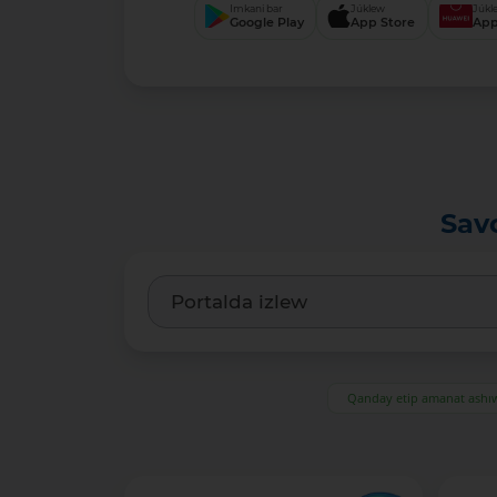
Imkani bar
Júklew
Júkl
Google Play
App Store
App
Sav
Qanday etip amanat ash