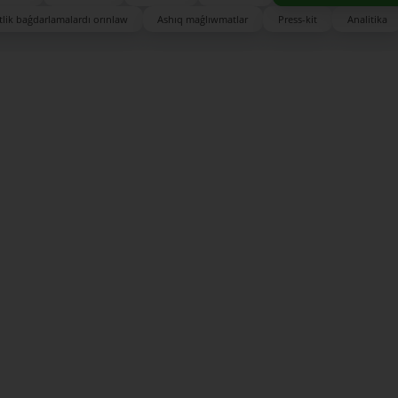
lik baǵdarlamalardı orınlaw
Ashıq maǵlıwmatlar
Press-kit
Analitika