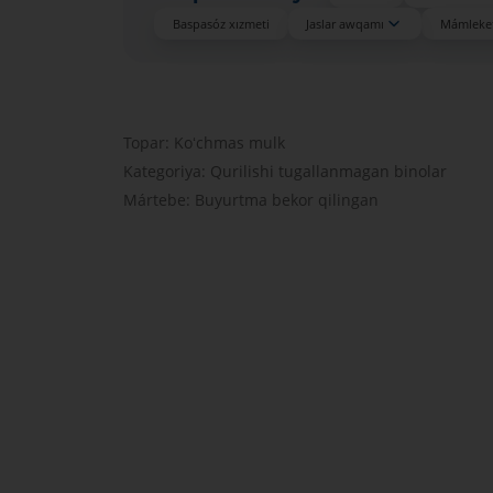
Baspasóz xızmeti
Jaslar awqamı
Mámleket
Topar: Koʻchmas mulk
Kategoriya: Qurilishi tugallanmagan binolar
Mártebe: Buyurtma bekor qilingan