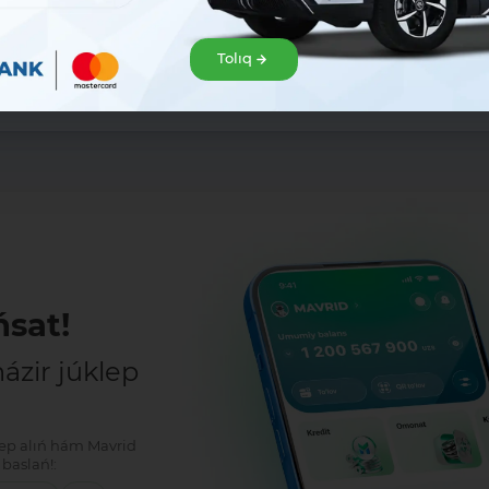
Tolıq
Bólisiw:
sat!
zir júklep
klep alıń hám Mavrid
baslań!: