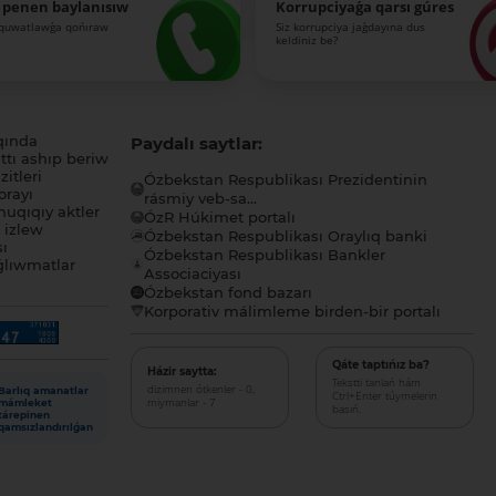
 penen baylanısıw
Korrupciyaǵa qarsı gúres
-quwatlawǵa qońıraw
Siz korrupciya jaǵdayına dus
keldiniz be?
qında
Paydalı saytlar:
tı ashıp beriw
itleri
Ózbekstan Respublikası Prezidentinin
orayı
rásmiy veb-sa...
uqıqıy aktler
ÓzR Húkimet portalı
ı izlew
Ózbekstan Respublikası Oraylıq banki
sı
Ózbekstan Respublikası Bankler
lıwmatlar
Associaciyası
Ózbekstan fond bazarı
Korporativ málimleme birden-bir portalı
Qáte taptıńız ba?
Házir saytta:
Tekstti tanlań hám
dizimnen ótkenler - 0,
Barlıq amanatlar
Ctrl+Enter túymelerin
miymanlar - 7
mámleket
basıń.
tárepinen
qamsızlandırılǵan