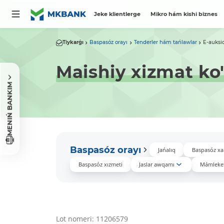
Jeke klientlerge
Mikro hám kishi biznes
Tiykarǵı
Baspasóz orayı
Tenderler hám tańlawlar
E-auksi
Maishiy xizmat ko'
MENIŃ BANKIM
Baspasóz orayı
Jańalıq
Baspasóz xa
Baspasóz xızmeti
Jaslar awqamı
Mámleket
Lot nomeri: 11206579