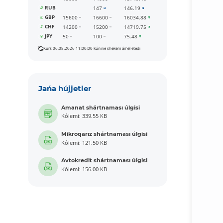
RUB
147
146.19
GBP
15600
16600
16034.88
CHF
14200
15200
14719.75
JPY
50
100
75.48
Kurs 06.08.2026 11:00:00 kúnine shekem ámel etedi
Jańa hújjetler
Amanat shártnaması úlgisi
Kólemi: 339.55 KB
Mikroqarız shártnaması úlgisi
Kólemi: 121.50 KB
Avtokredit shártnaması úlgisi
Kólemi: 156.00 KB