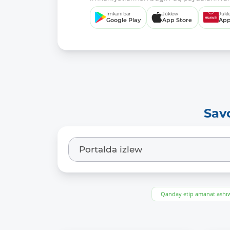
Imkani bar
Júklew
Júkl
Google Play
App Store
App
Sav
Qanday etip amanat ash