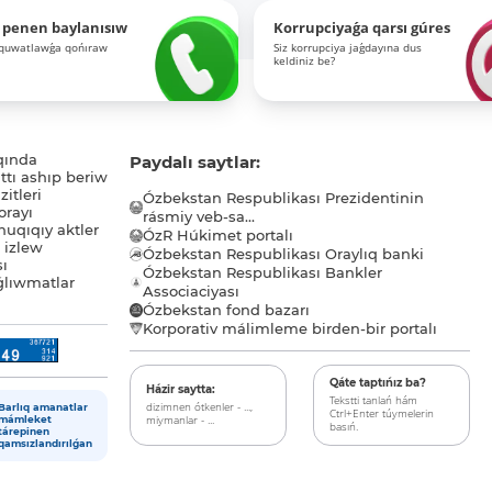
 penen baylanısıw
Korrupciyaǵa qarsı gúres
-quwatlawǵa qońıraw
Siz korrupciya jaǵdayına dus
keldiniz be?
qında
Paydalı saytlar:
tı ashıp beriw
itleri
Ózbekstan Respublikası Prezidentinin
orayı
rásmiy veb-sa...
uqıqıy aktler
ÓzR Húkimet portalı
ı izlew
Ózbekstan Respublikası Oraylıq banki
sı
Ózbekstan Respublikası Bankler
lıwmatlar
Associaciyası
Ózbekstan fond bazarı
Korporativ málimleme birden-bir portalı
Qáte taptıńız ba?
Házir saytta:
Tekstti tanlań hám
dizimnen ótkenler - ...,
Barlıq amanatlar
Ctrl+Enter túymelerin
miymanlar - ...
mámleket
basıń.
tárepinen
qamsızlandırılǵan