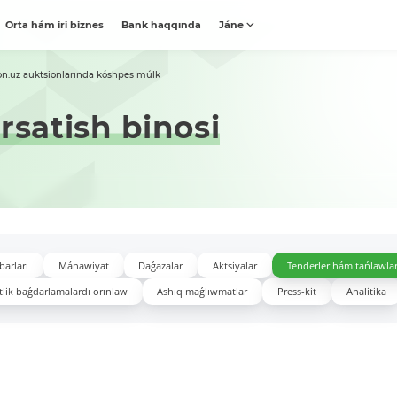
Orta hám iri biznes
Bank haqqında
Jáne
on.uz auktsionlarında kóshpes múlk
rsatish binosi
barları
Mánawiyat
Daǵazalar
Aktsiyalar
Tenderler hám tańlawla
lik baǵdarlamalardı orınlaw
Ashıq maǵlıwmatlar
Press-kit
Analitika