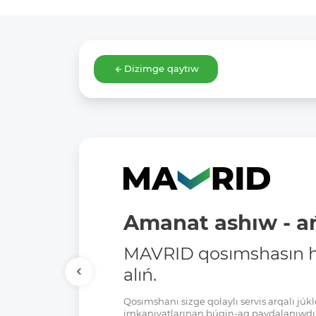
Dizimge qaytıw
Amanat ashıw - ań
MAVRID qosımshasın há
alıń.
Qosımshanı sizge qolaylı servis arqalı jú
imkaniyatlarınan búgin-aq paydalanıwdı 