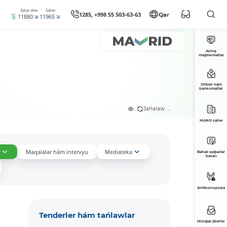
Satıp alıw
Satıw
1285, +998 55 503-63-63
Qar
11880
11965
Ashıq
maǵlıwmatlar
Ofisler hám
bankomatlar
...
Jańalaw: ...
Múlkti satıw
r
Maqalalar hám intervyu
Mediateka
Bahalı qaǵazlar
bazarı
Antikorrupsiya
Tenderler hám tańlawlar
Múrájat jiberiw