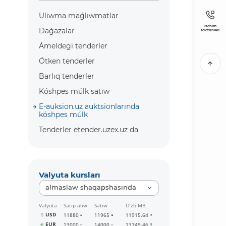
Uliwma maǵlıwmatlar
Isenim
Daǵazalar
telefonları
Ámeldegi tenderler
Ótken tenderler
Barlıq tenderler
Kóshpes múlk satıw
E-auksion.uz auktsionlarında
kóshpes múlk
Tenderler etender.uzex.uz da
Valyuta kursları
almaslaw shaqapshasında
Valyuta
Satıp alıw
Satıw
O‘zb MB
USD
11880
11965
11915.64
EUR
13000
14000
13749.46