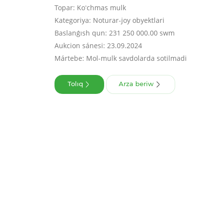
Topar: Koʻchmas mulk
Kategoriya: Noturar-joy obyektlari
Baslanǵısh qun: 231 250 000.00 swm
Aukcion sánesi: 23.09.2024
Mártebe: Mol-mulk savdolarda sotilmadi
Tolıq
Arza beriw