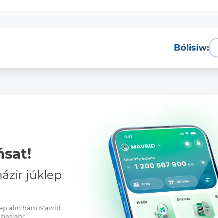
Bólisiw:
sat!
zir júklep
klep alıń hám Mavrid
baslań!: