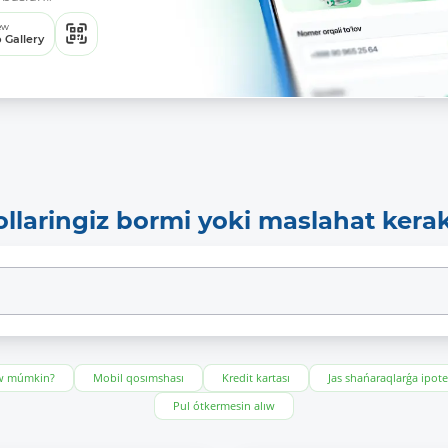
ew
 Gallery
ollaringiz bormi yoki maslahat kera
ıw múmkin?
Mobil qosımshası
Kredit kartası
Jas shańaraqlarǵa ipot
Pul ótkermesin alıw