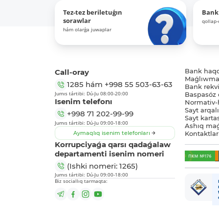
Tez-tez beriletuǵın
Bank
sorawlar
qollap
hám olarǵa juwaplar
Call-oray
Bank haq
Maǵlıwmat
1285
hám
+998 55 503-63-63
Bank rekviz
Jumıs tártibi: Dú-Ju 08:00-20:00
Baspasóz 
Isenim telefonı
Normativ-h
Sayt arqal
+998 71 202-99-99
Sayt karta
Jumıs tártibi: Dú-Ju 09:00-18:00
Ashıq maǵ
Aymaqlıq isenim telefonları
Kontaktlar
Korrupciyaǵa qarsı qadaǵalaw
departamenti isenim nomeri
(Ishki nomeri: 1265)
Jumıs tártibi: Dú-Ju 09:00-18:00
Biz sociallıq tarmaqta: