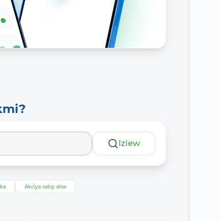
kmi?
Izlew
eka
Akciya satıp alıw