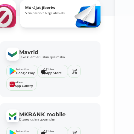
Múrájat jiberiw
Siziń pikirińiz bizge áhmietli
Mavrid
Jeke klientler ushın qosımsha
Imkani bar
Júklew
Google Play
App Store
Júklew
App Gallery
MKBANK mobile
Biznes ushın qosımsha
Imkani bar
Júklew