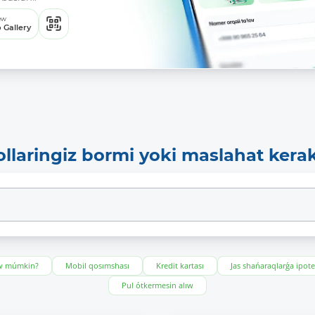
ew
 Gallery
ollaringiz bormi yoki maslahat kera
ıw múmkin?
Mobil qosımshası
Kredit kartası
Jas shańaraqlarǵa ipot
Pul ótkermesin alıw