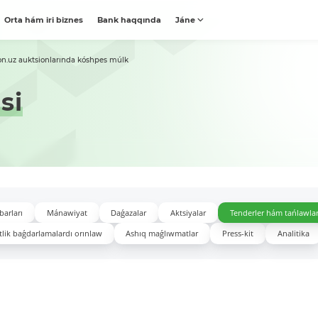
Orta hám iri biznes
Bank haqqında
Jáne
on.uz auktsionlarında kóshpes múlk
si
barları
Mánawiyat
Daǵazalar
Aktsiyalar
Tenderler hám tańlawla
lik baǵdarlamalardı orınlaw
Ashıq maǵlıwmatlar
Press-kit
Analitika