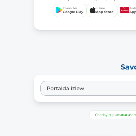
Imkani bar
Júklew
Júkl
Google Play
App Store
App
Sav
Qanday etip amanat ash