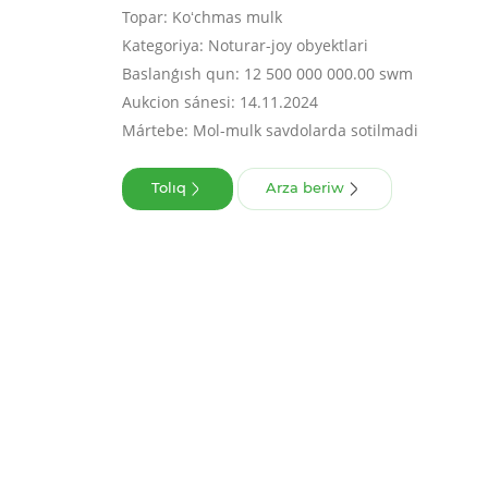
Topar: Koʻchmas mulk
Kategoriya: Noturar-joy obyektlari
Baslanǵısh qun: 12 500 000 000.00 swm
Aukcion sánesi: 14.11.2024
Mártebe: Mol-mulk savdolarda sotilmadi
Tolıq
Arza beriw