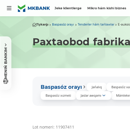
Jeke klientlerge
Mikro hám kishi biznes
Tiykarǵı
Baspasóz orayı
Tenderler hám tańlawlar
E-auksi
Paxtaobod fabrika
MENIŃ BANKIM
Baspasóz orayı
Jańalıq
Baspasóz xa
Baspasóz xızmeti
Jaslar awqamı
Mámleket
Lot nomeri: 11907411