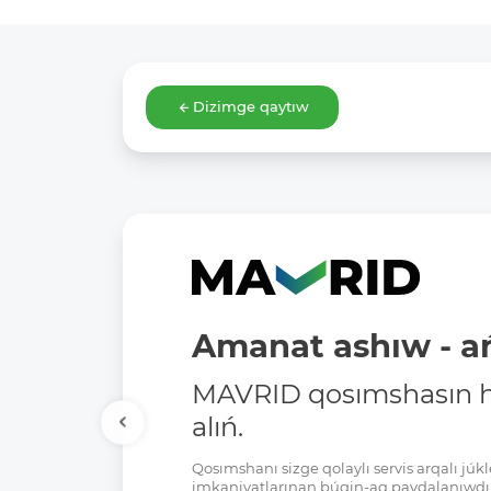
Dizimge qaytıw
Amanat ashıw - ań
MAVRID qosımshasın há
alıń.
Qosımshanı sizge qolaylı servis arqalı jú
imkaniyatlarınan búgin-aq paydalanıwdı 