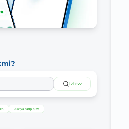
kmi?
Izlew
eka
Akciya satıp alıw