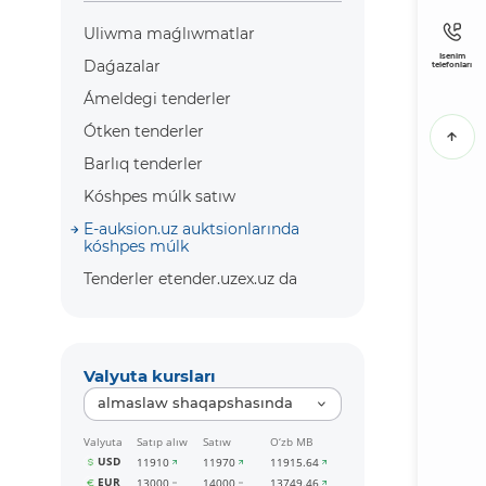
Uliwma maǵlıwmatlar
Isenim
Daǵazalar
telefonları
Ámeldegi tenderler
Ótken tenderler
Barlıq tenderler
Kóshpes múlk satıw
E-auksion.uz auktsionlarında
kóshpes múlk
Tenderler etender.uzex.uz da
Valyuta kursları
almaslaw shaqapshasında
Valyuta
Satıp alıw
Satıw
O‘zb MB
USD
11910
11970
11915.64
EUR
13000
14000
13749.46