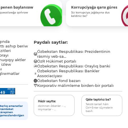
 penen baylanısıw
Korrupciyaǵa qarsı gúres
-quwatlawǵa qońıraw
Siz korrupciya jaǵdayına dus
keldiniz be?
qında
Paydalı saytlar:
tı ashıp beriw
itleri
Ózbekstan Respublikası Prezidentinin
orayı
rásmiy veb-sa...
uqıqıy aktler
ÓzR Húkimet portalı
ı izlew
Ózbekstan Respublikası Oraylıq banki
sı
Ózbekstan Respublikası Bankler
lıwmatlar
Associaciyası
Ózbekstan fond bazarı
Korporativ málimleme birden-bir portalı
Qáte taptıńız ba?
Házir saytta:
Tekstti tanlań hám
dizimnen ótkenler - ...,
Barlıq amanatlar
Ctrl+Enter túymelerin
miymanlar - ...
mámleket
basıń.
tárepinen
qamsızlandırılǵan