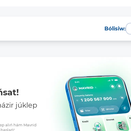
Bólisiw:
sat!
zir júklep
klep alıń hám Mavrid
baslań!: