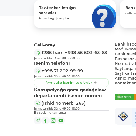
Tez-tez beriletuǵın
Bank
sorawlar
qollap
hám olarǵa juwaplar
Call-oray
Bank haq
Maǵlıwmat
1285
hám
+998 55 503-63-63
Bank rekviz
Jumıs tártibi: Dú-Ju 08:00-20:00
Baspasóz 
Isenim telefonı
Normativ-h
Sayt arqal
+998 71 202-99-99
Sayt karta
Jumıs tártibi: Dú-Ju 09:00-18:00
Ashıq maǵ
Aymaqlıq isenim telefonları
Kontaktlar
Korrupciyaǵa qarsı qadaǵalaw
departamenti isenim nomeri
(Ishki nomeri: 1265)
Jumıs tártibi: Dú-Ju 09:00-18:00
Biz sociallıq tarmaqta: