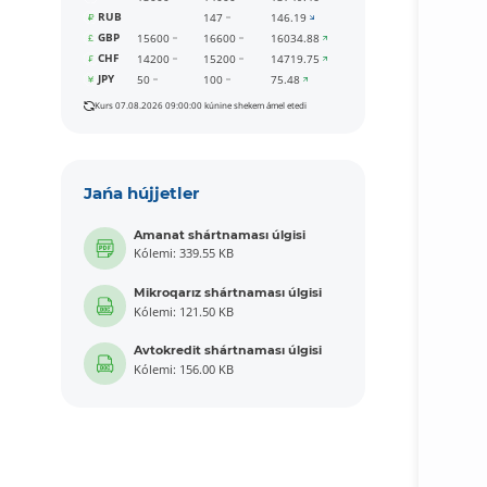
RUB
147
146.19
GBP
15600
16600
16034.88
CHF
14200
15200
14719.75
JPY
50
100
75.48
Kurs 07.08.2026 09:00:00 kúnine shekem ámel etedi
Jańa hújjetler
Amanat shártnaması úlgisi
Kólemi: 339.55 KB
Mikroqarız shártnaması úlgisi
Kólemi: 121.50 KB
Avtokredit shártnaması úlgisi
Kólemi: 156.00 KB