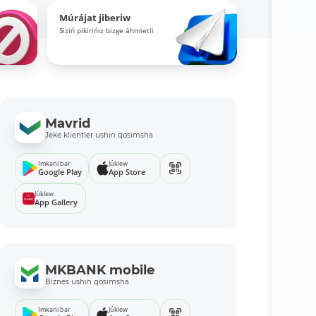
Múrájat jiberiw
Siziń pikirińiz bizge áhmietli
Mavrid
Jeke klientler ushın qosımsha
Imkani bar
Júklew
Google Play
App Store
Júklew
App Gallery
MKBANK mobile
Biznes ushın qosımsha
Imkani bar
Júklew