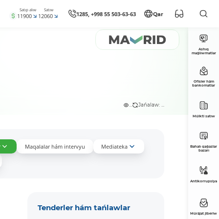
Satıp alıw
Satıw
1285, +998 55 503-63-63
Qar
11900
12060
Ashıq
maǵlıwmatlar
Ofisler hám
bankomatlar
...
Jańalaw: ...
Múlkti satıw
r
Maqalalar hám intervyu
Mediateka
Bahalı qaǵazlar
bazarı
Antikorrupsiya
Tenderler hám tańlawlar
Múrájat jiberiw