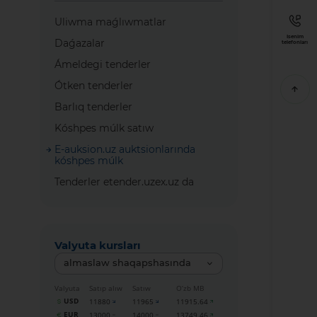
Uliwma maǵlıwmatlar
Isenim
Daǵazalar
telefonları
Ámeldegi tenderler
Ótken tenderler
Barlıq tenderler
Kóshpes múlk satıw
E-auksion.uz auktsionlarında
kóshpes múlk
Tenderler etender.uzex.uz da
Valyuta kursları
almaslaw shaqapshasında
Valyuta
Satıp alıw
Satıw
O‘zb MB
USD
11880
11965
11915.64
EUR
13000
14000
13749.46