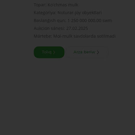
Topar: Koʻchmas mulk
Kategoriya: Noturar-joy obyektlari
Baslanǵısh qun: 1 250 000 000.00 swm
Aukcion sánesi: 27.02.2025
Mártebe: Mol-mulk savdolarda sotilmadi
Tolıq
Arza beriw