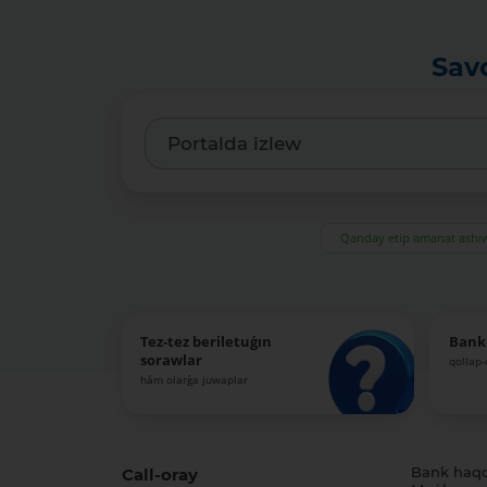
Sav
Qanday etip amanat ash
Tez-tez beriletuǵın
Bank
sorawlar
qollap
hám olarǵa juwaplar
Call-oray
Bank haq