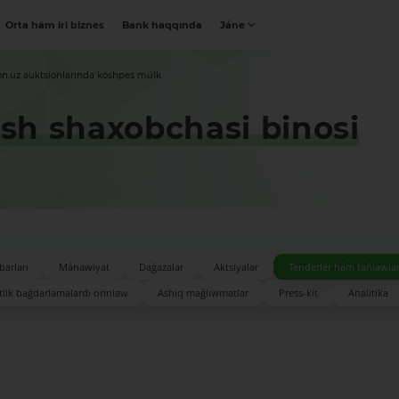
Orta hám iri biznes
Bank haqqında
Jáne
on.uz auktsionlarında kóshpes múlk
sh shaxobchasi binosi
barları
Mánawiyat
Daǵazalar
Aktsiyalar
Tenderler hám tańlawla
lik baǵdarlamalardı orınlaw
Ashıq maǵlıwmatlar
Press-kit
Analitika