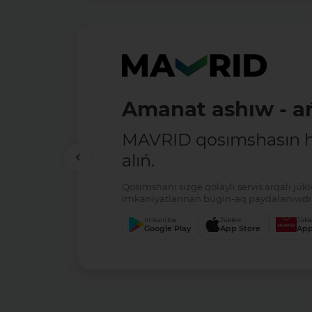
Amanat ashıw - ań
MAVRID qosımshasın há
alıń.
Qosımshanı sizge qolaylı servis arqalı jú
imkaniyatlarınan búgin-aq paydalanıwdı 
Imkani bar
Júklew
Júkl
Google Play
App Store
App