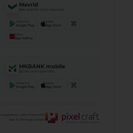
Mavrid
Jeke klientler ushın qosımsha
Imkani bar
Júklew
Google Play
App Store
Júklew
App Gallery
MKBANK mobile
Biznes ushın qosımsha
Imkani bar
Júklew
Google Play
App Store
 разработка сайта Pixelcraft®
Sayt 1C-Bitriksda ishlaydi