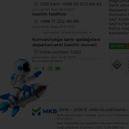
Maǵlıwmat
1285
hám
+998 55 503-63-63
Bank rekviz
Jumıs tártibi: Dú-Ju 08:00-20:00
Baspasóz 
Isenim telefonı
Normativ-h
Sayt arqal
+998 71 202-99-99
Sayt karta
Jumıs tártibi: Dú-Ju 09:00-18:00
Ashıq maǵ
Aymaqlıq isenim telefonları
Kontaktlar
Korrupciyaǵa qarsı qadaǵalaw
departamenti isenim nomeri
(Ishki nomeri: 1265)
Jumıs tártibi: Dú-Ju 09:00-18:00
Biz sociallıq tarmaqta:
_2006 – 2026 © «Mikrokreditbank»
Bank operatsiyaların ámelge asırıw ushın Ózbekstan 
litsenziyası.
Sayt materiallarınan paydalanıwda
www.mkbank.uz
Sońǵı jańalanıw: 9 Su'mbile 2026, 12:36 (GMT+5)