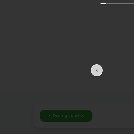
Dizimge qaytıw