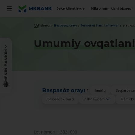
Jeke klientlerge
Mikro hám kishi biznes
Tiykarǵı
Baspasóz orayı
Tenderler hám tańlawlar
E-auksi
Umumiy ovqatlani
MENIŃ BANKIM
Baspasóz orayı
Jańalıq
Baspasóz xa
Baspasóz xızmeti
Jaslar awqamı
Mámleket
Lot nomeri: 13331690