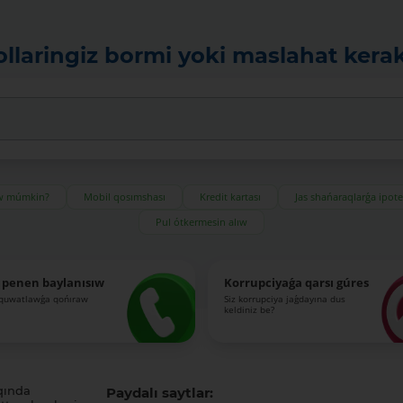
ollaringiz bormi yoki maslahat kera
ıw múmkin?
Mobil qosımshası
Kredit kartası
Jas shańaraqlarǵa ipot
Pul ótkermesin alıw
 penen baylanısıw
Korrupciyaǵa qarsı gúres
-quwatlawǵa qońıraw
Siz korrupciya jaǵdayına dus
keldiniz be?
qında
Paydalı saytlar: