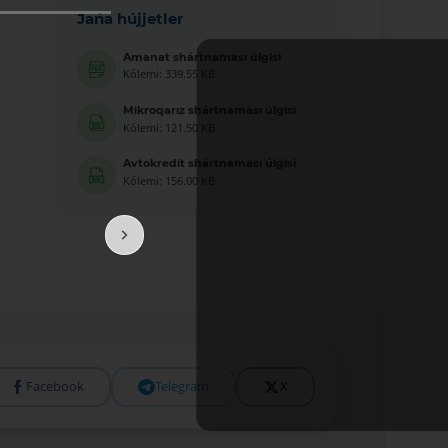
Jańa hújjetler
Amanat shártnaması úlgisi
Kólemi: 339.55 KB
Mikroqarız shártnaması úlgisi
Kólemi: 121.50 KB
Avtokredit shártnaması úlgisi
Kólemi: 156.00 KB
Facebook
Telegram
X
Tolıǵıraq