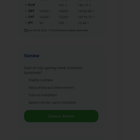
RUB
147
146.19
GBP
15600
16600
16034.88
CHF
14200
15200
14719.75
JPY
50
100
75.48
Kurs 06.08.2026 11:00:00 kúnine shekem ámel etedi
Soraw
Sizdi eń kóp qanday bank xizmetleri
qızıqtıradı?
Plastik kartalar
Xalıq aralıq pul ótkermeleri
Tutınıw kreditleri
Isbilermenler ushin kreditler
Dawıs beriw