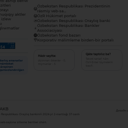
tı ashıp beriw
itleri
Ózbekstan Respublikası Prezidentinin
orayı
rásmiy veb-sa...
uqıqıy aktler
ÓzR Húkimet portalı
ı izlew
Ózbekstan Respublikası Oraylıq banki
sı
Ózbekstan Respublikası Bankler
lıwmatlar
Associaciyası
Ózbekstan fond bazarı
Korporativ málimleme birden-bir portalı
Qáte taptıńız ba?
Házir saytta:
Tekstti tanlań hám
dizimnen ótkenler - 0,
Barlıq amanatlar
Ctrl+Enter túymelerin
miymanlar - 5
mámleket
basıń.
tárepinen
qamsızlandırılǵan
 AKB
Дизайн и
Respublikası Oraylıq bankiniń 2024-jıl 2-marttaǵı 37-sanlı
veb-saytına silteme beriliwi shárt.