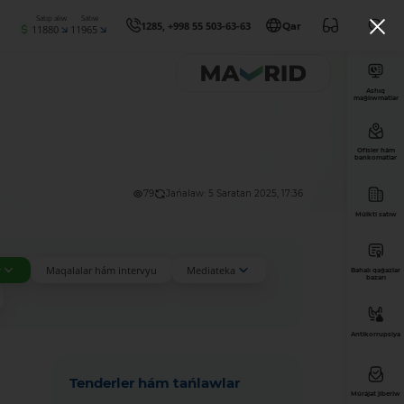
Satıp alıw
Satıw
1285, +998 55 503-63-63
Qar
11880
11965
Ashıq
maǵlıwmatlar
Ofisler hám
bankomatlar
79
Jańalaw: 5 Saratan 2025, 17:36
Múlkti satıw
r
Maqalalar hám intervyu
Mediateka
Bahalı qaǵazlar
bazarı
Antikorrupsiya
Tenderler hám tańlawlar
Múrájat jiberiw