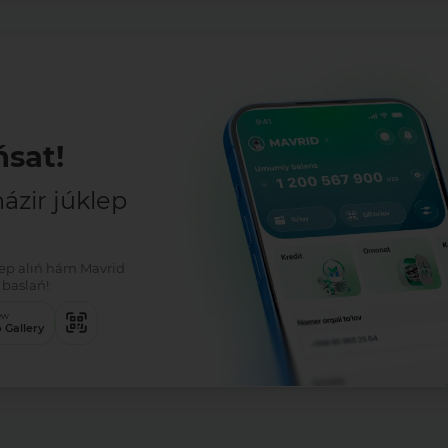
sat!
zir júklep
klep alıń hám Mavrid
baslań!:
ew
 Gallery