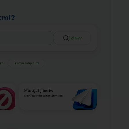
kmi?
Izlew
eka
Akciya satıp alıw
Múrájat jiberiw
Siziń pikirińiz bizge áhmietli