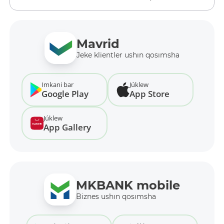
Mavrid
Jeke klientler ushın qosımsha
Imkani bar
Júklew
Google Play
App Store
Júklew
App Gallery
MKBANK mobile
Biznes ushın qosımsha