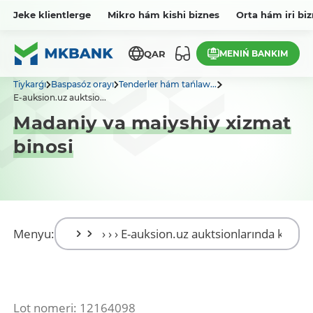
Jeke klientlerge
Mikro hám kishi biznes
Orta hám iri bi
MENIŃ BANKIM
QAR
Tiykarǵı
Baspasóz orayı
Tenderler hám tańlaw...
E-auksion.uz auktsio...
Madaniy va maiyshiy xizmat
binosi
Menyu:
Lot nomeri: 12164098