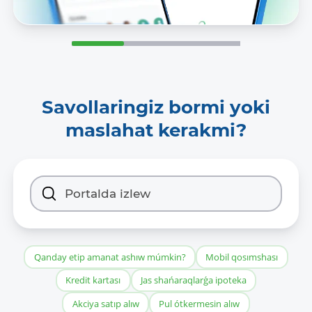
Savollaringiz bormi yoki
maslahat kerakmi?
Qanday etip amanat ashıw múmkin?
Mobil qosımshası
Kredit kartası
Jas shańaraqlarǵa ipoteka
Akciya satıp alıw
Pul ótkermesin alıw