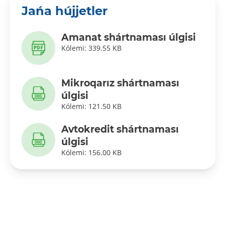
Jańa hújjetler
Amanat shártnaması úlgisi
Kólemi: 339.55 KB
Mikroqarız shártnaması
úlgisi
Kólemi: 121.50 KB
Avtokredit shártnaması
úlgisi
Kólemi: 156.00 KB