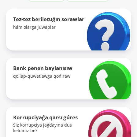
Tez-tez beriletuǵın sorawlar
hám olarǵa juwaplar
Bank penen baylanısıw
qollap-quwatlawǵa qońıraw
Korrupciyaǵa qarsı gúres
Siz korrupciya jaǵdayına dus
keldiniz be?