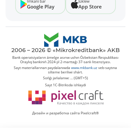
Imkani bar
Júklew
Google Play
App Store
2006 – 2026 © «Mikrokreditbank» AKB
Bank operatsiyaların ámelge asırıw ushın Ózbekstan Respublikası
Oraylıq bankiniń 2024-jıl 2-marttaǵı 37-sanlı litsenziyası.
Sayt materiallarınan paydalanıwda
www.mkbank.uz
veb-saytına
silteme beriliwi shárt.
Sońǵı jańalanıw: ... (GMT+5)
Sayt 1C-Bitriksda ishlaydi
Дизайн и разработка сайта Pixelcraft®
Tolıq