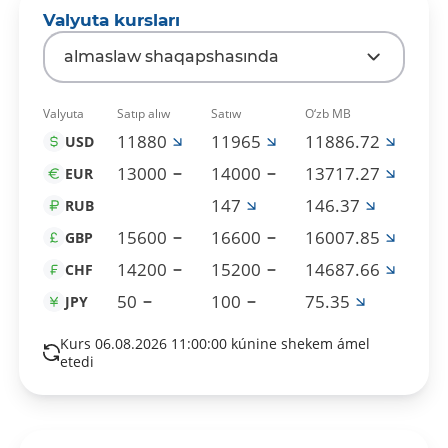
Valyuta kursları
almaslaw shaqapshasında
Valyuta
Satıp alıw
Satıw
O‘zb MB
11880
11965
11886.72
USD
13000
14000
13717.27
EUR
147
146.37
RUB
15600
16600
16007.85
GBP
14200
15200
14687.66
CHF
50
100
75.35
JPY
Kurs 06.08.2026 11:00:00 kúnine shekem ámel
etedi