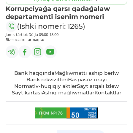
Korrupciyaǵa qarsı qadaǵalaw
departamenti isenim nomeri
(Ishki nomeri: 1265)
Jumıs tártibi: Dú-Ju 09:00-18:00
Biz sociallıq tarmaqta:
Bank haqqında
Maǵlıwmattı ashıp beriw
Bank rekvizitleri
Baspasóz orayı
Normativ-huqıqıy aktler
Sayt arqalı izlew
Sayt kartası
Ashıq maǵlıwmatlar
Kontaktlar