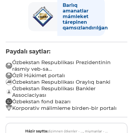
Barlıq
amanatlar
mámleket
tárepinen
qamsızlandırılǵan
Paydalı saytlar:
Ózbekstan Respublikası Prezidentinin
rásmiy veb-sa...
ÓzR Húkimet portalı
Ózbekstan Respublikası Oraylıq banki
Ózbekstan Respublikası Bankler
Associaciyası
Ózbekstan fond bazarı
Korporativ málimleme birden-bir portalı
dizimnen ótkenler - ...,
miymanlar - ...
Házir saytta: