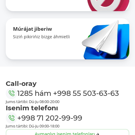
Múrájat jiberiw
Siziń pikirińiz bizge áhmietli
Call-oray
1285
hám
+998 55 503-63-63
Jumıs tártibi: Dú-Ju 08:00-20:00
Isenim telefonı
+998 71 202-99-99
Jumıs tártibi: Dú-Ju 09:00-18:00
Aymaqlıq isenim telefonları