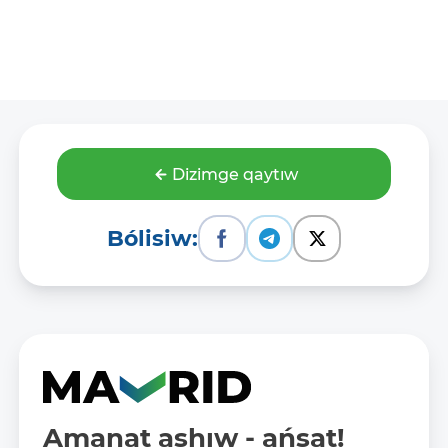
Dizimge qaytıw
Bólisiw:
Amanat ashıw - ańsat!