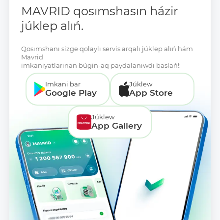
MAVRID qosımshasın házir
júklep alıń.
Qosımshanı sizge qolaylı servis arqalı júklep alıń hám
Mavrid
imkaniyatlarınan búgin-aq paydalanıwdı baslań!:
Imkani bar
Júklew
Google Play
App Store
Júklew
App Gallery