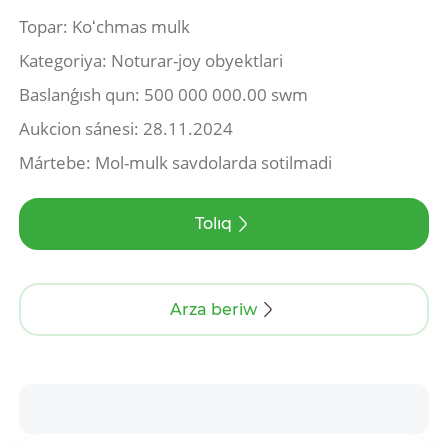
Topar: Koʻchmas mulk
Kategoriya: Noturar-joy obyektlari
Baslanǵısh qun: 500 000 000.00 swm
Aukcion sánesi: 28.11.2024
Mártebe: Mol-mulk savdolarda sotilmadi
Tolıq
Arza beriw