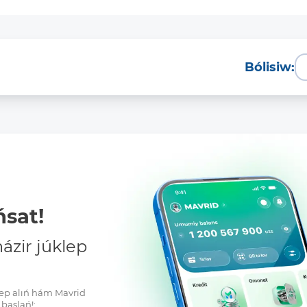
Bólisiw:
sat!
zir júklep
klep alıń hám Mavrid
baslań!: