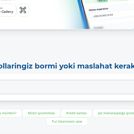
ew
 Gallery
ollaringiz bormi yoki maslahat kera
ıw múmkin?
Mobil qosımshası
Kredit kartası
Jas shańaraqlarǵa ipot
Pul ótkermesin alıw