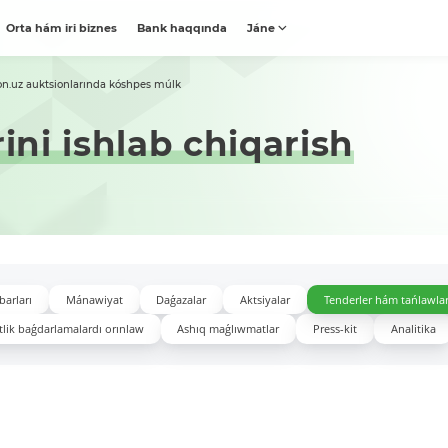
Orta hám iri biznes
Bank haqqında
Jáne
on.uz auktsionlarında kóshpes múlk
rini ishlab chiqarish
barları
Mánawiyat
Daǵazalar
Aktsiyalar
Tenderler hám tańlawla
lik baǵdarlamalardı orınlaw
Ashıq maǵlıwmatlar
Press-kit
Analitika