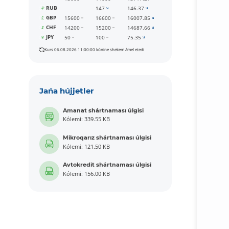
RUB
147
146.37
GBP
15600
16600
16007.85
CHF
14200
15200
14687.66
JPY
50
100
75.35
Kurs 06.08.2026 11:00:00 kúnine shekem ámel etedi
Jańa hújjetler
Amanat shártnaması úlgisi
Kólemi: 339.55 KB
Mikroqarız shártnaması úlgisi
Kólemi: 121.50 KB
Avtokredit shártnaması úlgisi
Kólemi: 156.00 KB