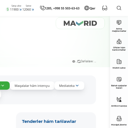
Satıp alıw
Satıw
1285, +998 55 503-63-63
Qar
11900
12060
Ashıq
maǵlıwmatlar
Ofisler hám
bankomatlar
...
Jańalaw: ...
Múlkti satıw
r
Maqalalar hám intervyu
Mediateka
Bahalı qaǵazlar
bazarı
Antikorrupsiya
Tenderler hám tańlawlar
Múrájat jiberiw