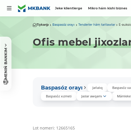
Jeke klientlerge
Mikro hám kishi biznes
Tiykarǵı
Baspasóz orayı
Tenderler hám tańlawlar
E-auksi
Ofis mebel jixozla
MENIŃ BANKIM
Baspasóz orayı
Jańalıq
Baspasóz xa
Baspasóz xızmeti
Jaslar awqamı
Mámleket
Lot nomeri: 12665165