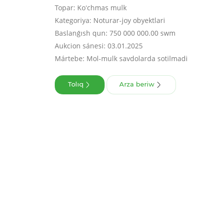
Topar: Koʻchmas mulk
Kategoriya: Noturar-joy obyektlari
Baslanǵısh qun: 750 000 000.00 swm
Aukcion sánesi: 03.01.2025
Mártebe: Mol-mulk savdolarda sotilmadi
Tolıq
Arza beriw