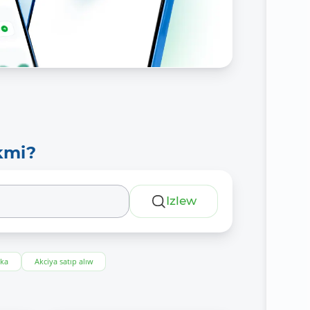
kmi?
Izlew
eka
Akciya satıp alıw