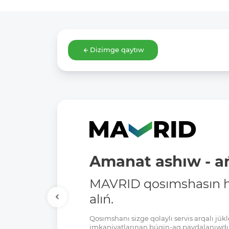
Dizimge qaytıw
Amanat ashıw - ań
MAVRID qosımshasın há
alıń.
Qosımshanı sizge qolaylı servis arqalı jú
imkaniyatlarınan búgin-aq paydalanıwdı 