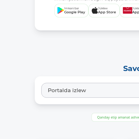
Imkani bar
Júklew
Júkl
Google Play
App Store
App
Sav
Qanday etip amanat ash