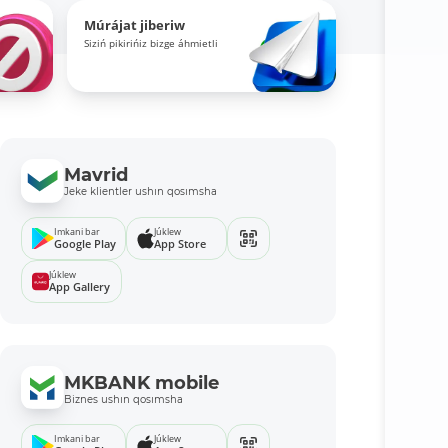
Múrájat jiberiw
Siziń pikirińiz bizge áhmietli
Mavrid
Jeke klientler ushın qosımsha
Imkani bar
Júklew
Google Play
App Store
Júklew
App Gallery
MKBANK mobile
Biznes ushın qosımsha
Imkani bar
Júklew