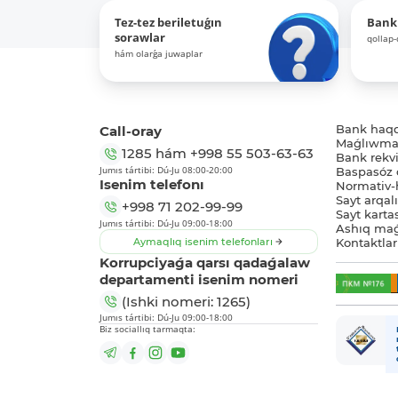
Tez-tez beriletuǵın
Bank
sorawlar
qollap
hám olarǵa juwaplar
Call-oray
Bank haq
Maǵlıwmat
1285
hám
+998 55 503-63-63
Bank rekviz
Jumıs tártibi: Dú-Ju 08:00-20:00
Baspasóz 
Isenim telefonı
Normativ-h
Sayt arqal
+998 71 202-99-99
Sayt karta
Jumıs tártibi: Dú-Ju 09:00-18:00
Ashıq maǵ
Aymaqlıq isenim telefonları
Kontaktlar
Korrupciyaǵa qarsı qadaǵalaw
departamenti isenim nomeri
(Ishki nomeri: 1265)
Jumıs tártibi: Dú-Ju 09:00-18:00
Biz sociallıq tarmaqta: