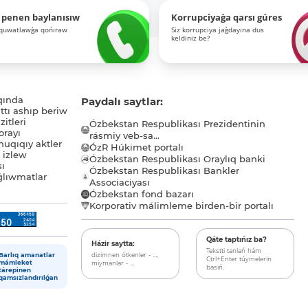
 penen baylanısıw
Korrupciyaǵa qarsı gúres
-quwatlawǵa qońıraw
Siz korrupciya jaǵdayına dus
keldiniz be?
qında
Paydalı saytlar:
tı ashıp beriw
itleri
Ózbekstan Respublikası Prezidentinin
orayı
rásmiy veb-sa...
uqıqıy aktler
ÓzR Húkimet portalı
ı izlew
Ózbekstan Respublikası Oraylıq banki
sı
Ózbekstan Respublikası Bankler
lıwmatlar
Associaciyası
Ózbekstan fond bazarı
Korporativ málimleme birden-bir portalı
Qáte taptıńız ba?
Házir saytta:
Tekstti tanlań hám
dizimnen ótkenler - ...,
Barlıq amanatlar
Ctrl+Enter túymelerin
miymanlar - ...
mámleket
basıń.
tárepinen
qamsızlandırılǵan