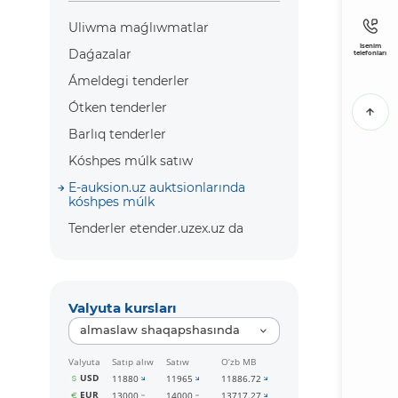
Uliwma maǵlıwmatlar
Isenim
Daǵazalar
telefonları
Ámeldegi tenderler
Ótken tenderler
Barlıq tenderler
Kóshpes múlk satıw
E-auksion.uz auktsionlarında
kóshpes múlk
Tenderler etender.uzex.uz da
Valyuta kursları
almaslaw shaqapshasında
Valyuta
Satıp alıw
Satıw
O‘zb MB
USD
11880
11965
11886.72
EUR
13000
14000
13717.27