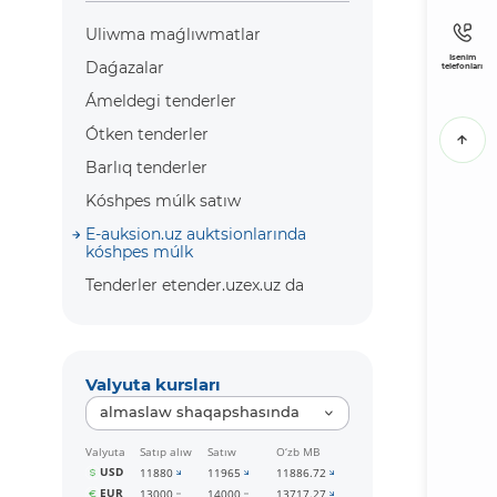
Uliwma maǵlıwmatlar
Isenim
Daǵazalar
telefonları
Ámeldegi tenderler
Ótken tenderler
Barlıq tenderler
Kóshpes múlk satıw
E-auksion.uz auktsionlarında
kóshpes múlk
Tenderler etender.uzex.uz da
Valyuta kursları
almaslaw shaqapshasında
Valyuta
Satıp alıw
Satıw
O‘zb MB
USD
11880
11965
11886.72
EUR
13000
14000
13717.27