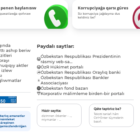
 penen baylanısıw
Korrupciyaǵa qarsı gúres
-quwatlawǵa qońıraw
Siz korrupciya jaǵdayına dus
keldiniz be?
qında
Paydalı saytlar:
tı ashıp beriw
itleri
Ózbekstan Respublikası Prezidentinin
orayı
rásmiy veb-sa...
uqıqıy aktler
ÓzR Húkimet portalı
ı izlew
Ózbekstan Respublikası Oraylıq banki
sı
Ózbekstan Respublikası Bankler
lıwmatlar
Associaciyası
Ózbekstan fond bazarı
Korporativ málimleme birden-bir portalı
Qáte taptıńız ba?
Házir saytta:
Tekstti tanlań hám
dizimnen ótkenler - ...,
Barlıq amanatlar
Ctrl+Enter túymelerin
miymanlar - ...
mámleket
basıń.
tárepinen
qamsızlandırılǵan