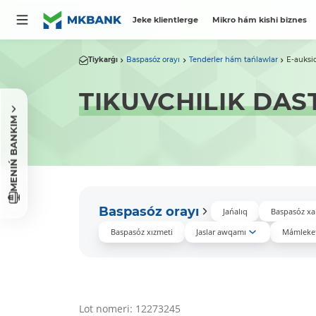
Jeke klientlerge
Mikro hám kishi biznes
Tiykarǵı
Baspasóz orayı
Tenderler hám tańlawlar
E-auksi
TIKUVCHILIK DAS
MENIŃ BANKIM
Baspasóz orayı
Jańalıq
Baspasóz xa
Baspasóz xızmeti
Jaslar awqamı
Mámleket
Lot nomeri: 12273245