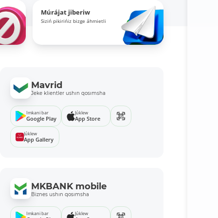
Múrájat jiberiw
Siziń pikirińiz bizge áhmietli
Mavrid
Jeke klientler ushın qosımsha
Imkani bar
Júklew
Google Play
App Store
Júklew
App Gallery
MKBANK mobile
Biznes ushın qosımsha
Imkani bar
Júklew