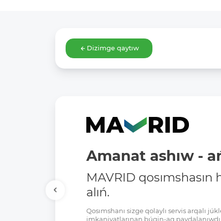
Dizimge qaytıw
Amanat ashıw - ań
MAVRID qosımshasın há
alıń.
Qosımshanı sizge qolaylı servis arqalı jú
imkaniyatlarınan búgin-aq paydalanıwdı 