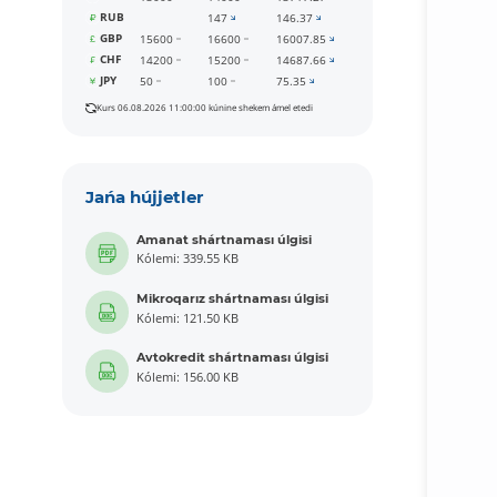
RUB
147
146.37
GBP
15600
16600
16007.85
CHF
14200
15200
14687.66
JPY
50
100
75.35
Kurs 06.08.2026 11:00:00 kúnine shekem ámel etedi
Jańa hújjetler
Amanat shártnaması úlgisi
Kólemi: 339.55 KB
Mikroqarız shártnaması úlgisi
Kólemi: 121.50 KB
Avtokredit shártnaması úlgisi
Kólemi: 156.00 KB