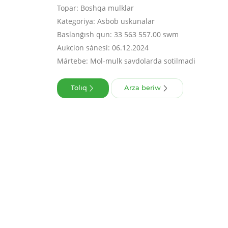
Topar: Boshqa mulklar
Kategoriya: Asbob uskunalar
Baslanǵısh qun: 33 563 557.00 swm
Aukcion sánesi: 06.12.2024
Mártebe: Mol-mulk savdolarda sotilmadi
Tolıq
Arza beriw