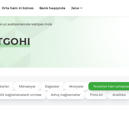
Orta hám iri biznes
Bank haqqında
Jáne
on.uz auktsionlarında kóshpes múlk
TGOHI
barları
Mánawiyat
Daǵazalar
Aktsiyalar
Tenderler hám tańlawla
lik baǵdarlamalardı orınlaw
Ashıq maǵlıwmatlar
Press-kit
Analitika