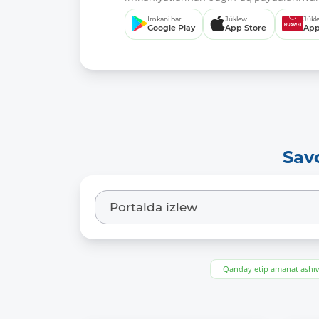
Imkani bar
Júklew
Júkl
Google Play
App Store
App
Sav
Qanday etip amanat ash