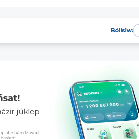
Bólisiw:
Tolıq
sat!
zir júklep
klep alıń hám Mavrid
baslań!: