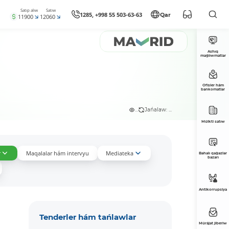
Satıp alıw
Satıw
1285, +998 55 503-63-63
Qar
11900
12060
Ashıq
maǵlıwmatlar
Ofisler hám
bankomatlar
...
Jańalaw: ...
Múlkti satıw
r
Maqalalar hám intervyu
Mediateka
Bahalı qaǵazlar
bazarı
Antikorrupsiya
Tenderler hám tańlawlar
Múrájat jiberiw