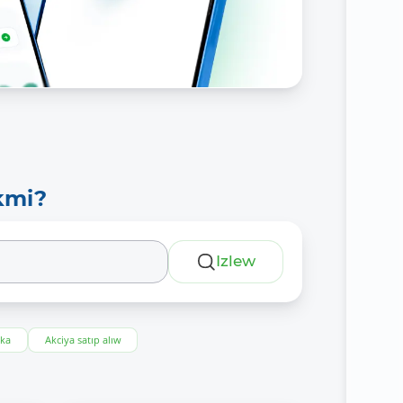
kmi?
Izlew
eka
Akciya satıp alıw