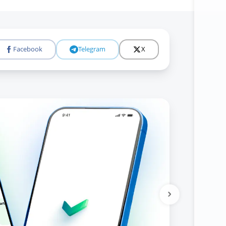
Facebook
Telegram
X
Tolıǵıraq