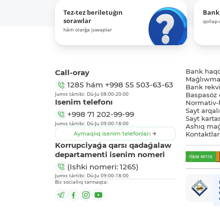
Tez-tez beriletuǵın
Bank
sorawlar
qollap
hám olarǵa juwaplar
Call-oray
Bank haq
Maǵlıwmat
1285
hám
+998 55 503-63-63
Bank rekviz
Jumıs tártibi: Dú-Ju 08:00-20:00
Baspasóz 
Isenim telefonı
Normativ-h
Sayt arqal
+998 71 202-99-99
Sayt karta
Jumıs tártibi: Dú-Ju 09:00-18:00
Ashıq maǵ
Aymaqlıq isenim telefonları
Kontaktlar
Korrupciyaǵa qarsı qadaǵalaw
departamenti isenim nomeri
(Ishki nomeri: 1265)
Jumıs tártibi: Dú-Ju 09:00-18:00
Biz sociallıq tarmaqta: