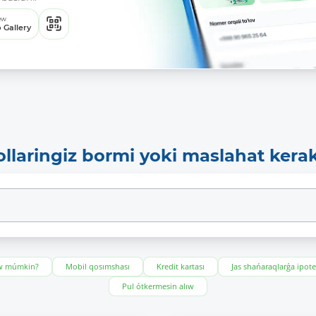
ew
 Gallery
ollaringiz bormi yoki maslahat kera
ıw múmkin?
Mobil qosımshası
Kredit kartası
Jas shańaraqlarǵa ipot
Pul ótkermesin alıw