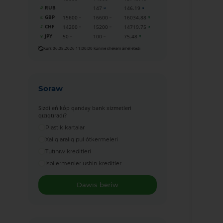
RUB
147
146.19
GBP
15600
16600
16034.88
CHF
14200
15200
14719.75
JPY
50
100
75.48
Kurs 06.08.2026 11:00:00 kúnine shekem ámel etedi
Soraw
Sizdi eń kóp qanday bank xizmetleri
qızıqtıradı?
Plastik kartalar
Xalıq aralıq pul ótkermeleri
Tutınıw kreditleri
Isbilermenler ushin kreditler
Dawıs beriw