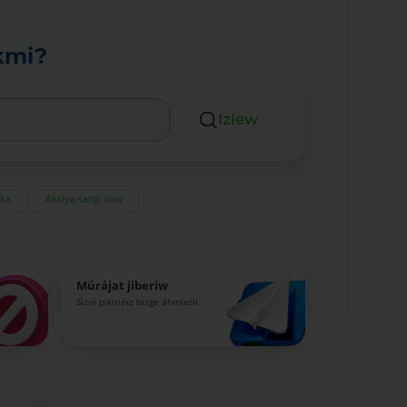
kmi?
Izlew
eka
Akciya satıp alıw
Múrájat jiberiw
Siziń pikirińiz bizge áhmietli