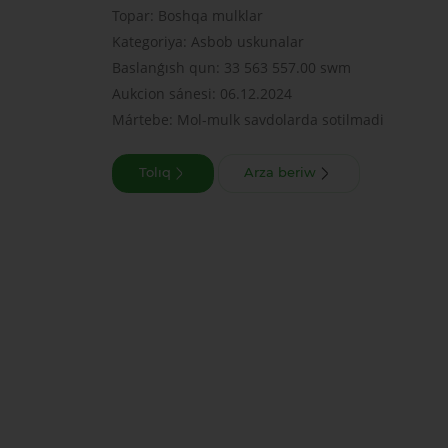
Topar: Boshqa mulklar
Kategoriya: Asbob uskunalar
Baslanǵısh qun: 33 563 557.00 swm
Aukcion sánesi: 06.12.2024
Mártebe: Mol-mulk savdolarda sotilmadi
Tolıq
Arza beriw