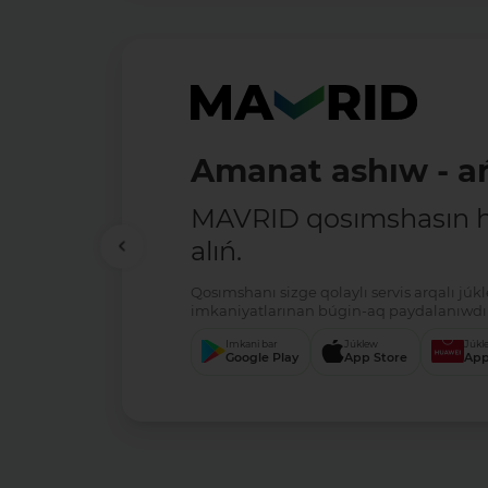
Amanat ashıw - ań
MAVRID qosımshasın há
alıń.
Qosımshanı sizge qolaylı servis arqalı jú
imkaniyatlarınan búgin-aq paydalanıwdı 
Imkani bar
Júklew
Júkl
Google Play
App Store
App