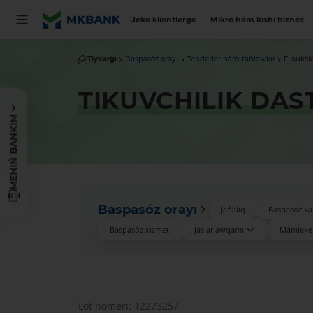
Jeke klientlerge
Mikro hám kishi biznes
Tiykarǵı
Baspasóz orayı
Tenderler hám tańlawlar
E-auksi
TIKUVCHILIK DAS
MENIŃ BANKIM
Baspasóz orayı
Jańalıq
Baspasóz xa
Baspasóz xızmeti
Jaslar awqamı
Mámleket
Lot nomeri: 12273257