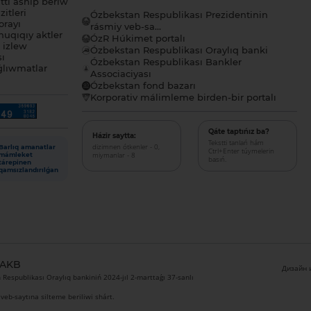
tı ashıp beriw
itleri
Ózbekstan Respublikası Prezidentinin
orayı
rásmiy veb-sa...
uqıqıy aktler
ÓzR Húkimet portalı
ı izlew
Ózbekstan Respublikası Oraylıq banki
sı
Ózbekstan Respublikası Bankler
lıwmatlar
Associaciyası
Ózbekstan fond bazarı
Korporativ málimleme birden-bir portalı
Qáte taptıńız ba?
Házir saytta:
Tekstti tanlań hám
dizimnen ótkenler - 0,
Barlıq amanatlar
Ctrl+Enter túymelerin
miymanlar - 8
mámleket
basıń.
tárepinen
qamsızlandırılǵan
 AKB
Дизайн и
Respublikası Oraylıq bankiniń 2024-jıl 2-marttaǵı 37-sanlı
veb-saytına silteme beriliwi shárt.