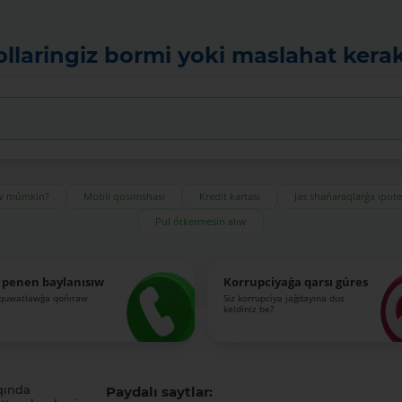
ollaringiz bormi yoki maslahat kera
ıw múmkin?
Mobil qosımshası
Kredit kartası
Jas shańaraqlarǵa ipot
Pul ótkermesin alıw
 penen baylanısıw
Korrupciyaǵa qarsı gúres
-quwatlawǵa qońıraw
Siz korrupciya jaǵdayına dus
keldiniz be?
qında
Paydalı saytlar: