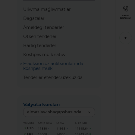
Uliwma maǵlıwmatlar
Isenim
Daǵazalar
telefonları
Ámeldegi tenderler
Ótken tenderler
Barlıq tenderler
Kóshpes múlk satıw
E-auksion.uz auktsionlarında
kóshpes múlk
Tenderler etender.uzex.uz da
Valyuta kursları
almaslaw shaqapshasında
Valyuta
Satıp alıw
Satıw
O‘zb MB
USD
11880
11965
11915.64
EUR
13000
14000
13749.46