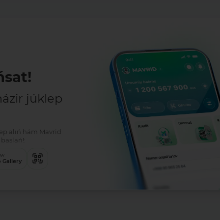
sat!
zir júklep
klep alıń hám Mavrid
baslań!:
ew
 Gallery