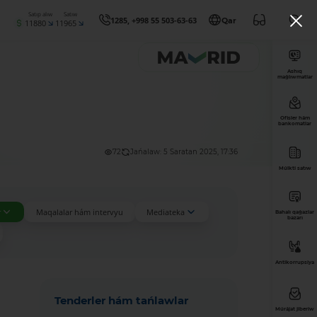
Satıp alıw
Satıw
1285, +998 55 503-63-63
Qar
11880
11965
Ashıq
maǵlıwmatlar
Ofisler hám
bankomatlar
72
Jańalaw: 5 Saratan 2025, 17:36
Múlkti satıw
r
Maqalalar hám intervyu
Mediateka
Bahalı qaǵazlar
bazarı
Antikorrupsiya
Tenderler hám tańlawlar
Múrájat jiberiw