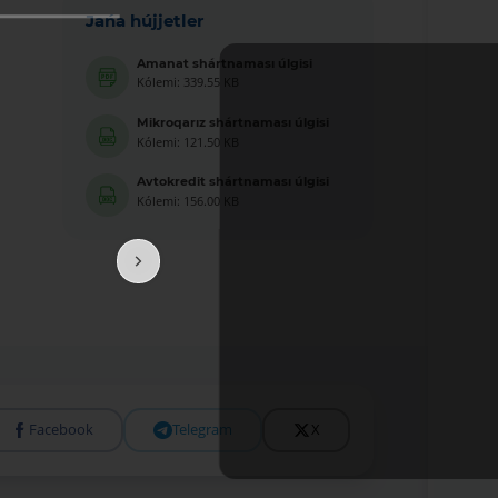
Jańa hújjetler
Amanat shártnaması úlgisi
Kólemi: 339.55 KB
Mikroqarız shártnaması úlgisi
Kólemi: 121.50 KB
Avtokredit shártnaması úlgisi
Kólemi: 156.00 KB
Facebook
Telegram
X
Tolıǵıraq