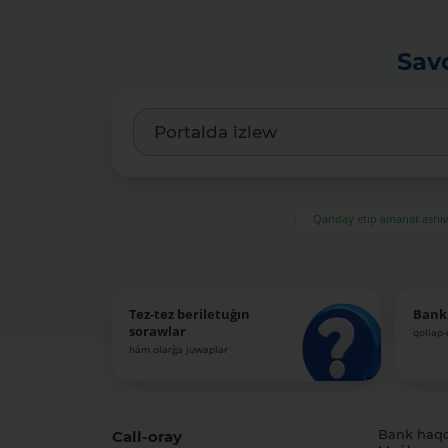
Sav
Qanday etip amanat ash
Tez-tez beriletuǵın
Bank
sorawlar
qollap
hám olarǵa juwaplar
Call-oray
Bank haq