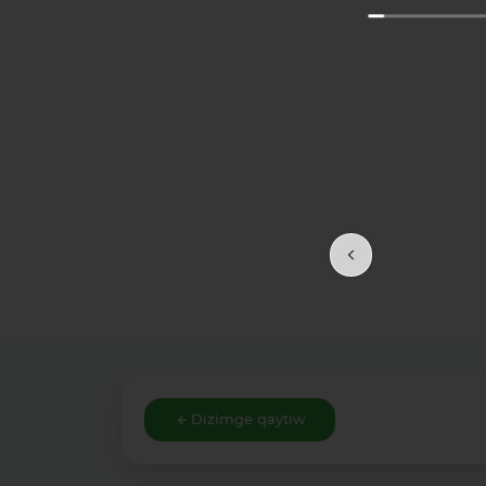
Dizimge qaytıw