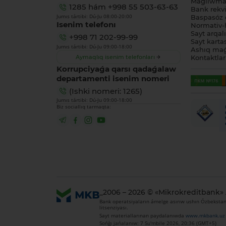
Maǵlıwmat
1285
hám
+998 55 503-63-63
Bank rekviz
Jumıs tártibi: Dú-Ju 08:00-20:00
Baspasóz 
Isenim telefonı
Normativ-h
Sayt arqal
+998 71 202-99-99
Sayt karta
Jumıs tártibi: Dú-Ju 09:00-18:00
Ashıq maǵ
Aymaqlıq isenim telefonları
Kontaktlar
Korrupciyaǵa qarsı qadaǵalaw
departamenti isenim nomeri
(Ishki nomeri: 1265)
Jumıs tártibi: Dú-Ju 09:00-18:00
Biz sociallıq tarmaqta:
_2006 – 2026 © «Mikrokreditbank»
Bank operatsiyaların ámelge asırıw ushın Ózbekstan 
litsenziyası.
Sayt materiallarınan paydalanıwda
www.mkbank.uz
Sońǵı jańalanıw: 7 Su'mbile 2026, 20:36 (GMT+5)