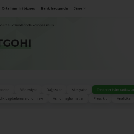
Orta hám iri biznes
Bank haqqında
Jáne
on.uz auktsionlarında kóshpes múlk
TGOHI
barları
Mánawiyat
Daǵazalar
Aktsiyalar
Tenderler hám tańlawla
lik baǵdarlamalardı orınlaw
Ashıq maǵlıwmatlar
Press-kit
Analitika