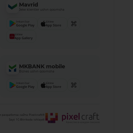
Mavrid
Jeke klientler ushın qosımsha
Imkani bar
Júklew
Google Play
App Store
Júklew
App Gallery
MKBANK mobile
Biznes ushın qosımsha
Imkani bar
Júklew
Google Play
App Store
 разработка сайта Pixelcraft®
Sayt 1C-Bitriksda ishlaydi