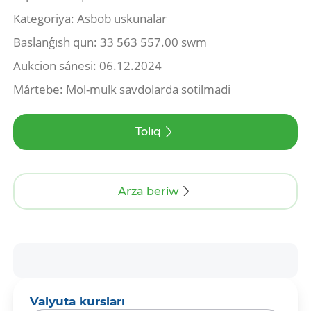
Kategoriya: Asbob uskunalar
Baslanǵısh qun: 33 563 557.00 swm
Aukcion sánesi: 06.12.2024
Mártebe: Mol-mulk savdolarda sotilmadi
Tolıq
Arza beriw
Valyuta kursları