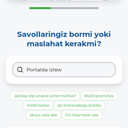
Savollaringiz bormi yoki
maslahat kerakmi?
Qanday etip amanat ashıw múmkin?
Mobil qosımshası
Kredit kartası
Jas shańaraqlarǵa ipoteka
Akciya satıp alıw
Pul ótkermesin alıw