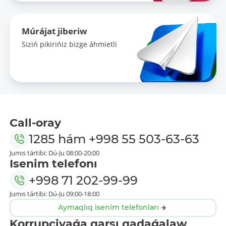
Múrájat jiberiw
Siziń pikirińiz bizge áhmietli
Call-oray
1285
hám
+998 55 503-63-63
Jumıs tártibi: Dú-Ju 08:00-20:00
Isenim telefonı
+998 71 202-99-99
Jumıs tártibi: Dú-Ju 09:00-18:00
Aymaqlıq isenim telefonları
Korrupciyaǵa qarsı qadaǵalaw