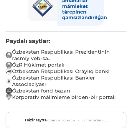
amanatlar
mámleket
tárepinen
qamsızlandırılǵan
Paydalı saytlar:
Ózbekstan Respublikası Prezidentinin
rásmiy veb-sa...
ÓzR Húkimet portalı
Ózbekstan Respublikası Oraylıq banki
Ózbekstan Respublikası Bankler
Associaciyası
Ózbekstan fond bazarı
Korporativ málimleme birden-bir portalı
dizimnen ótkenler - ...,
miymanlar - ...
Házir saytta: