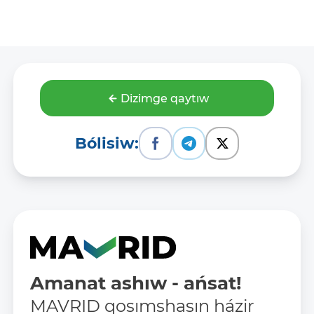
Dizimge qaytıw
Bólisiw:
Amanat ashıw - ańsat!
MAVRID qosımshasın házir