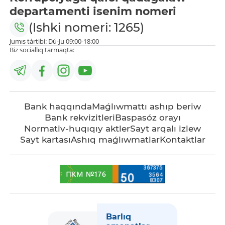
departamenti isenim nomeri
(Ishki nomeri: 1265)
Jumıs tártibi: Dú-Ju 09:00-18:00
Biz sociallıq tarmaqta:
Bank haqqında
Maǵlıwmattı ashıp beriw
Bank rekvizitleri
Baspasóz orayı
Normativ-huqıqıy aktler
Sayt arqalı izlew
Sayt kartası
Ashıq maǵlıwmatlar
Kontaktlar
Barlıq