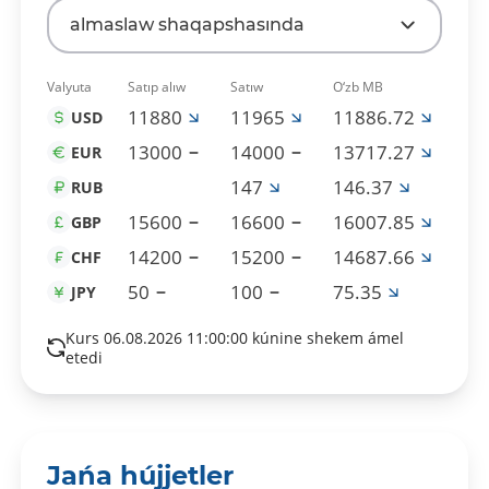
almaslaw shaqapshasında
Valyuta
Satıp alıw
Satıw
O‘zb MB
11880
11965
11886.72
USD
13000
14000
13717.27
EUR
147
146.37
RUB
15600
16600
16007.85
GBP
14200
15200
14687.66
CHF
50
100
75.35
JPY
Kurs 06.08.2026 11:00:00 kúnine shekem ámel
etedi
Jańa hújjetler