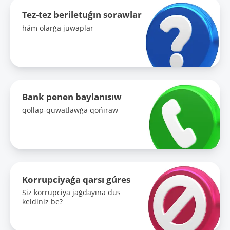
Tez-tez beriletuǵın sorawlar
hám olarǵa juwaplar
Bank penen baylanısıw
qollap-quwatlawǵa qońıraw
Korrupciyaǵa qarsı gúres
Siz korrupciya jaǵdayına dus
keldiniz be?