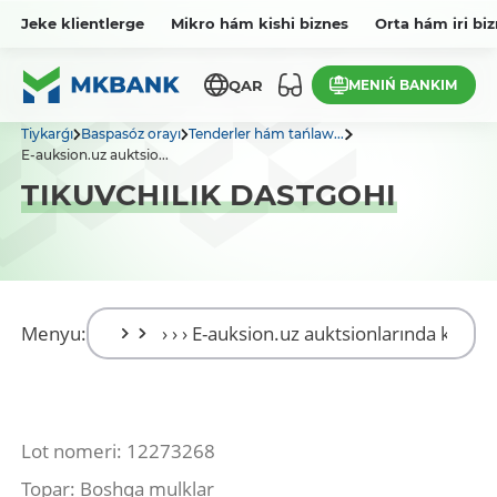
Jeke klientlerge
Mikro hám kishi biznes
Orta hám iri bi
MENIŃ BANKIM
QAR
Tiykarǵı
Baspasóz orayı
Tenderler hám tańlaw...
E-auksion.uz auktsio...
TIKUVCHILIK DASTGOHI
Menyu:
Lot nomeri: 12273268
Topar: Boshqa mulklar