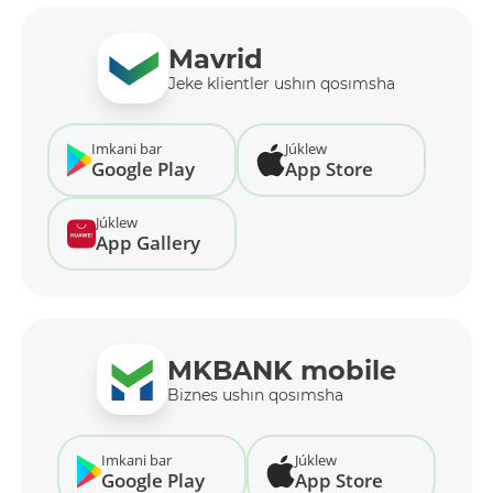
Mavrid
Jeke klientler ushın qosımsha
Imkani bar
Júklew
Google Play
App Store
Júklew
App Gallery
MKBANK mobile
Biznes ushın qosımsha
Imkani bar
Júklew
Google Play
App Store