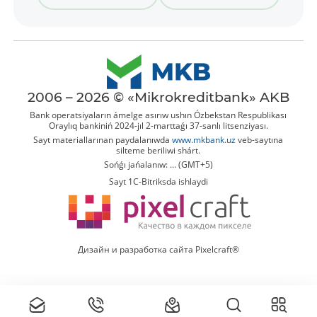
2006 – 2026 © «Mikrokreditbank» AKB
Bank operatsiyaların ámelge asırıw ushın Ózbekstan Respublikası
Oraylıq bankiniń 2024-jıl 2-marttaǵı 37-sanlı litsenziyası.
Sayt materiallarınan paydalanıwda
www.mkbank.uz
veb-saytına
silteme beriliwi shárt.
Sońǵı jańalanıw: ... (GMT+5)
Sayt 1C-Bitriksda ishlaydi
Дизайн и разработка сайта Pixelcraft®
Tolıq