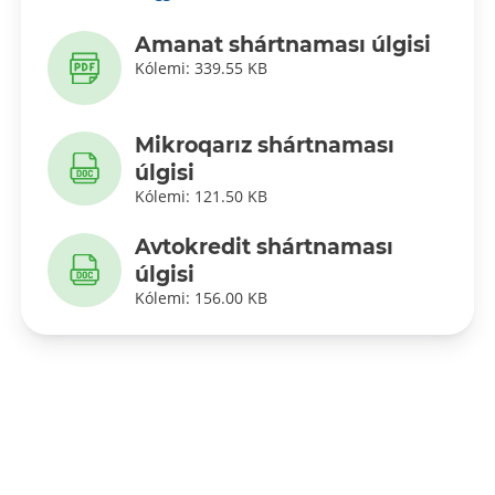
Amanat shártnaması úlgisi
Kólemi: 339.55 KB
Mikroqarız shártnaması
úlgisi
Kólemi: 121.50 KB
Avtokredit shártnaması
úlgisi
Kólemi: 156.00 KB