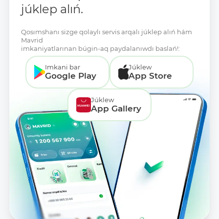
júklep alıń.
Qosımshanı sizge qolaylı servis arqalı júklep alıń hám
Mavrid
imkaniyatlarınan búgin-aq paydalanıwdı baslań!:
Imkani bar
Júklew
Google Play
App Store
Júklew
App Gallery