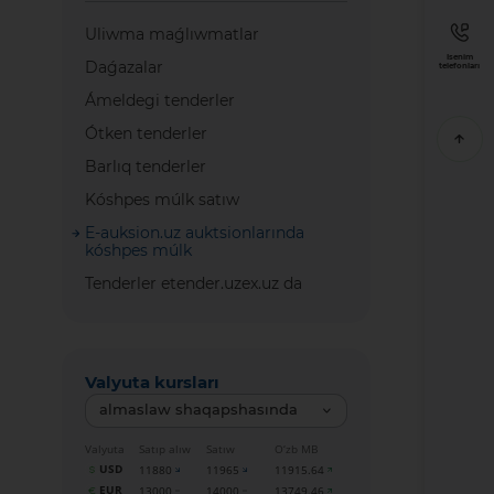
Uliwma maǵlıwmatlar
Isenim
Daǵazalar
telefonları
Ámeldegi tenderler
Ótken tenderler
Barlıq tenderler
Kóshpes múlk satıw
E-auksion.uz auktsionlarında
kóshpes múlk
Tenderler etender.uzex.uz da
Valyuta kursları
almaslaw shaqapshasında
Valyuta
Satıp alıw
Satıw
O‘zb MB
USD
11880
11965
11915.64
EUR
13000
14000
13749.46