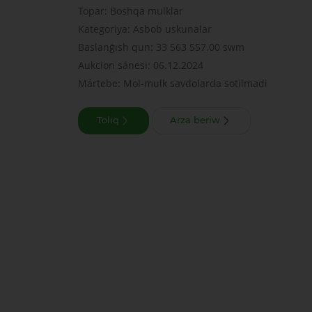
Topar: Boshqa mulklar
Kategoriya: Asbob uskunalar
Baslanǵısh qun: 33 563 557.00 swm
Aukcion sánesi: 06.12.2024
Mártebe: Mol-mulk savdolarda sotilmadi
Tolıq
Arza beriw