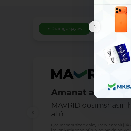
Dizimge qaytıw
Amanat ashıw - ań
MAVRID qosımshasın há
alıń.
Qosımshanı sizge qolaylı servis arqalı jú
imkaniyatlarınan búgin-aq paydalanıwdı 