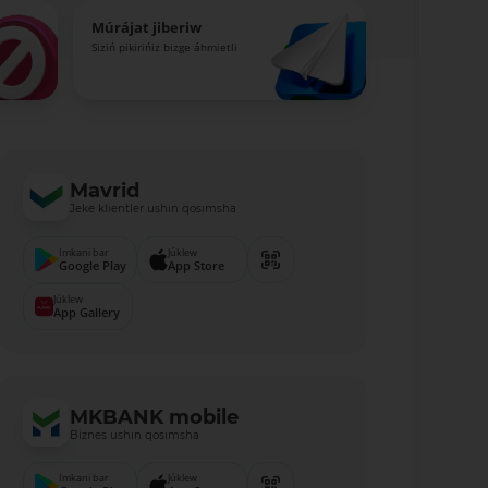
Múrájat jiberiw
Siziń pikirińiz bizge áhmietli
Mavrid
Jeke klientler ushın qosımsha
Imkani bar
Júklew
Google Play
App Store
Júklew
App Gallery
MKBANK mobile
Biznes ushın qosımsha
Imkani bar
Júklew