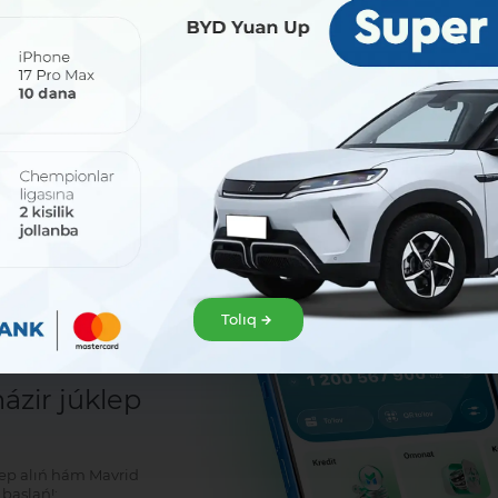
Bólisiw:
Tolıq
sat!
zir júklep
klep alıń hám Mavrid
baslań!: