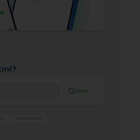
kmi?
Izlew
eka
Akciya satıp alıw