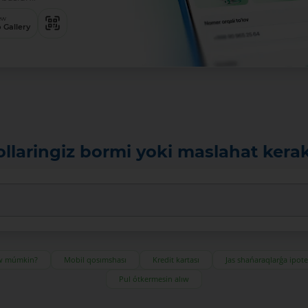
ew
 Gallery
ollaringiz bormi yoki maslahat kera
ıw múmkin?
Mobil qosımshası
Kredit kartası
Jas shańaraqlarǵa ipot
Pul ótkermesin alıw