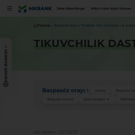
Jeke klientlerge
Mikro hám kishi biznes
Tiykarǵı
Baspasóz orayı
Tenderler hám tańlawlar
E-auksi
TIKUVCHILIK DAS
MENIŃ BANKIM
Baspasóz orayı
Jańalıq
Baspasóz xa
Baspasóz xızmeti
Jaslar awqamı
Mámleket
Lot nomeri: 12273275