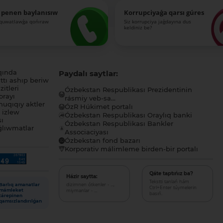
 penen baylanısıw
Korrupciyaǵa qarsı gúres
-quwatlawǵa qońıraw
Siz korrupciya jaǵdayına dus
keldiniz be?
qında
Paydalı saytlar:
tı ashıp beriw
itleri
Ózbekstan Respublikası Prezidentinin
orayı
rásmiy veb-sa...
uqıqıy aktler
ÓzR Húkimet portalı
ı izlew
Ózbekstan Respublikası Oraylıq banki
sı
Ózbekstan Respublikası Bankler
lıwmatlar
Associaciyası
Ózbekstan fond bazarı
Korporativ málimleme birden-bir portalı
Qáte taptıńız ba?
Házir saytta:
Tekstti tanlań hám
dizimnen ótkenler - ...,
Barlıq amanatlar
Ctrl+Enter túymelerin
miymanlar - ...
mámleket
basıń.
tárepinen
qamsızlandırılǵan