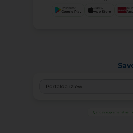
Imkani bar
Júklew
Júkl
Google Play
App Store
App
Sav
Qanday etip amanat ash