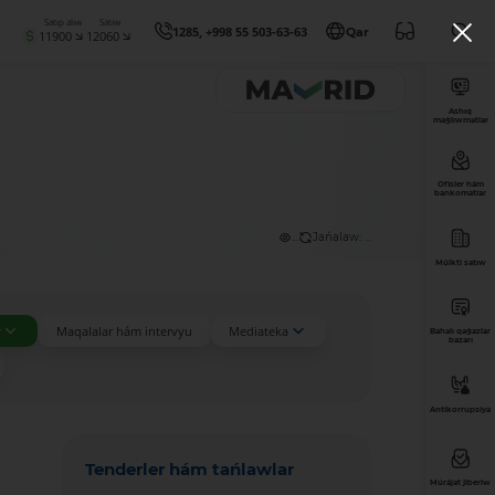
Satıp alıw
Satıw
1285, +998 55 503-63-63
Qar
11900
12060
Ashıq
maǵlıwmatlar
Ofisler hám
bankomatlar
...
Jańalaw: ...
Múlkti satıw
r
Maqalalar hám intervyu
Mediateka
Bahalı qaǵazlar
bazarı
Antikorrupsiya
Tenderler hám tańlawlar
Múrájat jiberiw