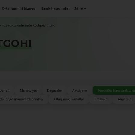
Orta hám iri biznes
Bank haqqında
Jáne
on.uz auktsionlarında kóshpes múlk
TGOHI
barları
Mánawiyat
Daǵazalar
Aktsiyalar
Tenderler hám tańlawla
lik baǵdarlamalardı orınlaw
Ashıq maǵlıwmatlar
Press-kit
Analitika