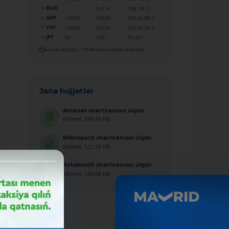
RUB
147
146.19
GBP
15600
16600
16034.88
CHF
14200
15200
14719.75
JPY
50
100
75.48
Kurs 06.08.2026 11:00:00 kúnine shekem ámel etedi
Jańa hújjetler
Amanat shártnaması úlgisi
Kólemi: 339.55 KB
Mikroqarız shártnaması úlgisi
Kólemi: 121.50 KB
Avtokredit shártnaması úlgisi
Kólemi: 156.00 KB