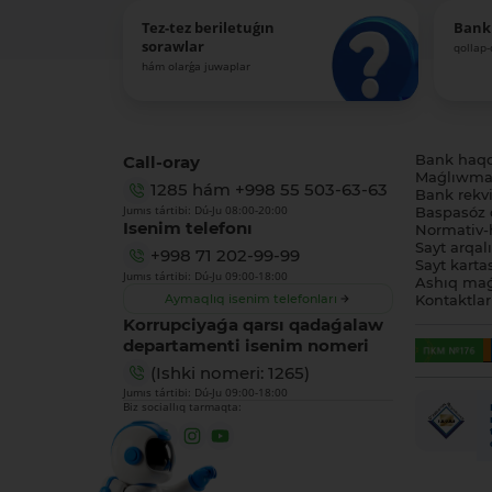
Tez-tez beriletuǵın
Bank
sorawlar
qollap
hám olarǵa juwaplar
Call-oray
Bank haq
Maǵlıwmat
1285
hám
+998 55 503-63-63
Bank rekviz
Jumıs tártibi: Dú-Ju 08:00-20:00
Baspasóz 
Isenim telefonı
Normativ-h
Sayt arqal
+998 71 202-99-99
Sayt karta
Jumıs tártibi: Dú-Ju 09:00-18:00
Ashıq maǵ
Aymaqlıq isenim telefonları
Kontaktlar
Korrupciyaǵa qarsı qadaǵalaw
departamenti isenim nomeri
(Ishki nomeri: 1265)
Jumıs tártibi: Dú-Ju 09:00-18:00
Biz sociallıq tarmaqta: