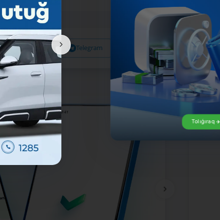
Facebook
Telegram
X
Tolıǵıraq