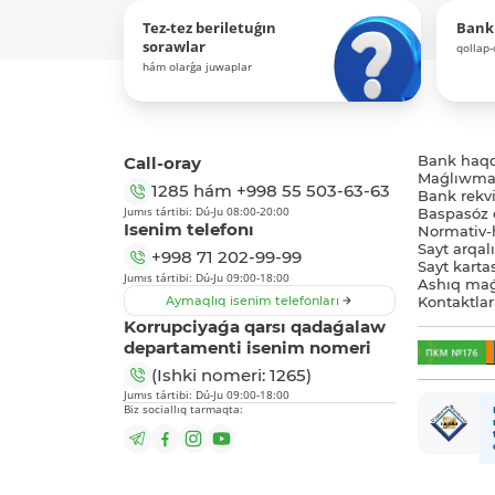
Tez-tez beriletuǵın
Bank
sorawlar
qollap
hám olarǵa juwaplar
Call-oray
Bank haq
Maǵlıwmat
1285
hám
+998 55 503-63-63
Bank rekviz
Jumıs tártibi: Dú-Ju 08:00-20:00
Baspasóz 
Isenim telefonı
Normativ-h
Sayt arqal
+998 71 202-99-99
Sayt karta
Jumıs tártibi: Dú-Ju 09:00-18:00
Ashıq maǵ
Aymaqlıq isenim telefonları
Kontaktlar
Korrupciyaǵa qarsı qadaǵalaw
departamenti isenim nomeri
(Ishki nomeri: 1265)
Jumıs tártibi: Dú-Ju 09:00-18:00
Biz sociallıq tarmaqta: