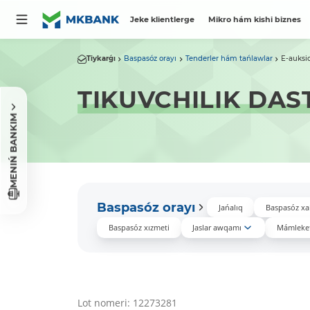
Jeke klientlerge
Mikro hám kishi biznes
Tiykarǵı
Baspasóz orayı
Tenderler hám tańlawlar
E-auksi
TIKUVCHILIK DAS
MENIŃ BANKIM
Baspasóz orayı
Jańalıq
Baspasóz xa
Baspasóz xızmeti
Jaslar awqamı
Mámleket
Lot nomeri: 12273281