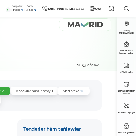
Satıp alıw
Satıw
1285, +998 55 503-63-63
Qar
11900
12060
Ashıq
maǵlıwmatlar
Ofisler hám
bankomatlar
...
Jańalaw: ...
Múlkti satıw
r
Maqalalar hám intervyu
Mediateka
Bahalı qaǵazlar
bazarı
Antikorrupsiya
Tenderler hám tańlawlar
Múrájat jiberiw