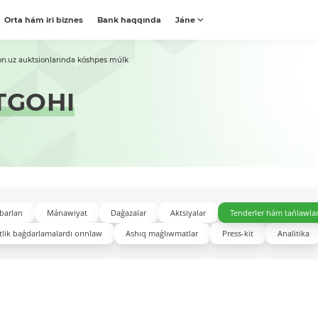
Orta hám iri biznes
Bank haqqında
Jáne
on.uz auktsionlarında kóshpes múlk
TGOHI
barları
Mánawiyat
Daǵazalar
Aktsiyalar
Tenderler hám tańlawla
lik baǵdarlamalardı orınlaw
Ashıq maǵlıwmatlar
Press-kit
Analitika