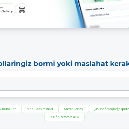
ew
 Gallery
ollaringiz bormi yoki maslahat kera
ıw múmkin?
Mobil qosımshası
Kredit kartası
Jas shańaraqlarǵa ipot
Pul ótkermesin alıw