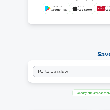
Imkani bar
Júklew
Júkl
Google Play
App Store
App
Sav
Qanday etip amanat ash