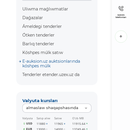
Uliwma maǵlıwmatlar
Isenim
Daǵazalar
telefonları
Ámeldegi tenderler
Ótken tenderler
Barlıq tenderler
Kóshpes múlk satıw
E-auksion.uz auktsionlarında
kóshpes múlk
Tenderler etender.uzex.uz da
Valyuta kursları
almaslaw shaqapshasında
Valyuta
Satıp alıw
Satıw
O‘zb MB
USD
11880
11965
11915.64
EUR
13000
14000
13749.46