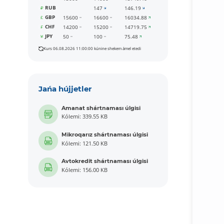
RUB
147
146.19
GBP
15600
16600
16034.88
CHF
14200
15200
14719.75
JPY
50
100
75.48
Kurs 06.08.2026 11:00:00 kúnine shekem ámel etedi
Jańa hújjetler
Amanat shártnaması úlgisi
Kólemi: 339.55 KB
Mikroqarız shártnaması úlgisi
Kólemi: 121.50 KB
Avtokredit shártnaması úlgisi
Kólemi: 156.00 KB