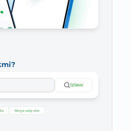
kmi?
Izlew
eka
Akciya satıp alıw