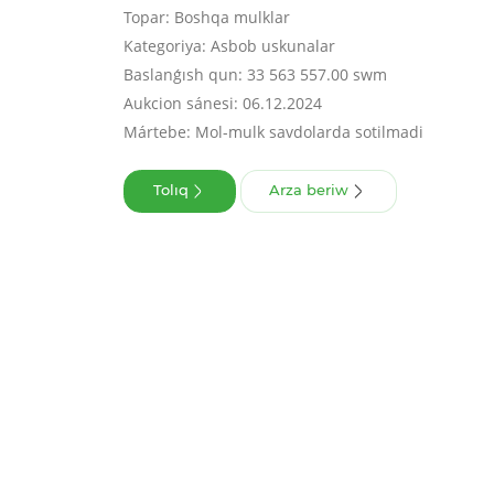
Topar: Boshqa mulklar
Kategoriya: Asbob uskunalar
Baslanǵısh qun: 33 563 557.00 swm
Aukcion sánesi: 06.12.2024
Mártebe: Mol-mulk savdolarda sotilmadi
Tolıq
Arza beriw