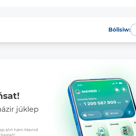
Bólisiw:
sat!
zir júklep
klep alıń hám Mavrid
baslań!: