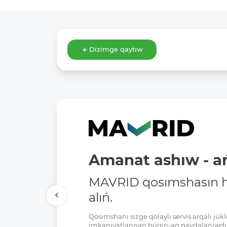
Dizimge qaytıw
Amanat ashıw - ań
MAVRID qosımshasın há
alıń.
Qosımshanı sizge qolaylı servis arqalı jú
imkaniyatlarınan búgin-aq paydalanıwdı 