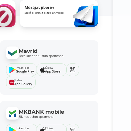
Múrájat jiberiw
Siziń pikirińiz bizge áhmietli
Mavrid
Jeke klientler ushın qosımsha
Imkani bar
Júklew
Google Play
App Store
Júklew
App Gallery
MKBANK mobile
Biznes ushın qosımsha
Imkani bar
Júklew