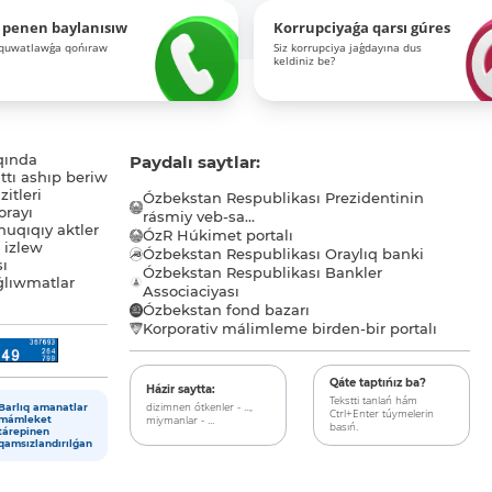
 penen baylanısıw
Korrupciyaǵa qarsı gúres
-quwatlawǵa qońıraw
Siz korrupciya jaǵdayına dus
keldiniz be?
qında
Paydalı saytlar:
tı ashıp beriw
itleri
Ózbekstan Respublikası Prezidentinin
orayı
rásmiy veb-sa...
uqıqıy aktler
ÓzR Húkimet portalı
ı izlew
Ózbekstan Respublikası Oraylıq banki
sı
Ózbekstan Respublikası Bankler
lıwmatlar
Associaciyası
Ózbekstan fond bazarı
Korporativ málimleme birden-bir portalı
Qáte taptıńız ba?
Házir saytta:
Tekstti tanlań hám
dizimnen ótkenler - ...,
Barlıq amanatlar
Ctrl+Enter túymelerin
miymanlar - ...
mámleket
basıń.
tárepinen
qamsızlandırılǵan