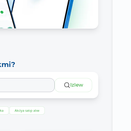
kmi?
Izlew
eka
Akciya satıp alıw