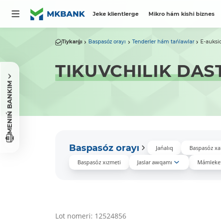
Jeke klientlerge
Mikro hám kishi biznes
Tiykarǵı
Baspasóz orayı
Tenderler hám tańlawlar
E-auksi
TIKUVCHILIK DAS
MENIŃ BANKIM
Baspasóz orayı
Jańalıq
Baspasóz xa
Baspasóz xızmeti
Jaslar awqamı
Mámleket
Lot nomeri: 12524856