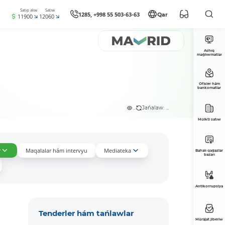
Satıp alıw
Satıw
1285, +998 55 503-63-63
Qar
11900
12060
Ashıq
maǵlıwmatlar
Ofisler hám
bankomatlar
...
Jańalaw: ...
Múlkti satıw
r
Maqalalar hám intervyu
Mediateka
Bahalı qaǵazlar
bazarı
Antikorrupsiya
Tenderler hám tańlawlar
Múrájat jiberiw