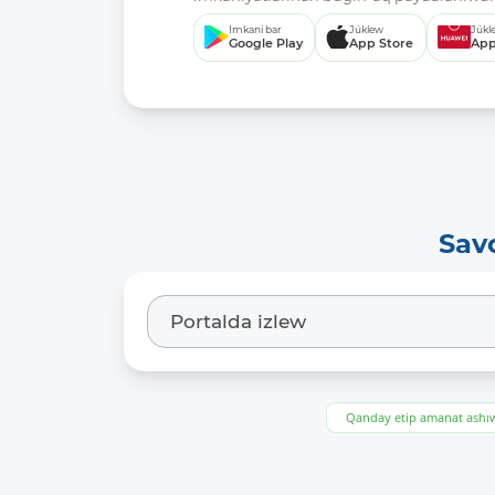
Imkani bar
Júklew
Júkl
Google Play
App Store
App
Sav
Qanday etip amanat ash