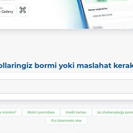
ew
 Gallery
ollaringiz bormi yoki maslahat kera
ıw múmkin?
Mobil qosımshası
Kredit kartası
Jas shańaraqlarǵa ipot
Pul ótkermesin alıw