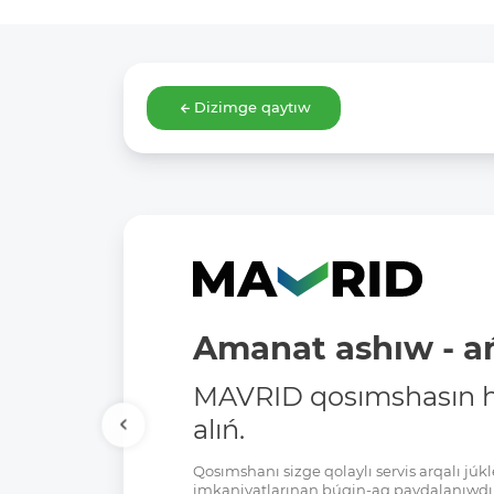
Dizimge qaytıw
Amanat ashıw - ań
MAVRID qosımshasın há
alıń.
Qosımshanı sizge qolaylı servis arqalı jú
imkaniyatlarınan búgin-aq paydalanıwdı 