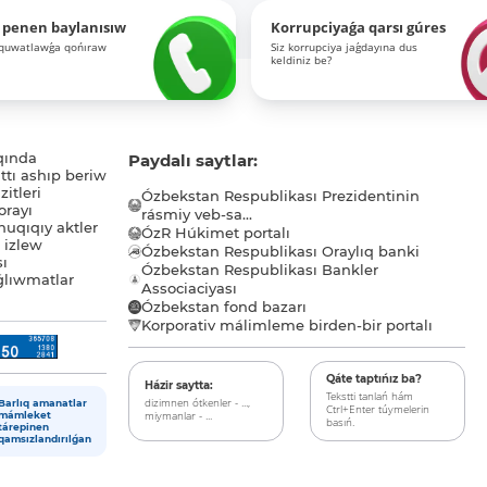
 penen baylanısıw
Korrupciyaǵa qarsı gúres
-quwatlawǵa qońıraw
Siz korrupciya jaǵdayına dus
keldiniz be?
qında
Paydalı saytlar:
tı ashıp beriw
itleri
Ózbekstan Respublikası Prezidentinin
orayı
rásmiy veb-sa...
uqıqıy aktler
ÓzR Húkimet portalı
ı izlew
Ózbekstan Respublikası Oraylıq banki
sı
Ózbekstan Respublikası Bankler
lıwmatlar
Associaciyası
Ózbekstan fond bazarı
Korporativ málimleme birden-bir portalı
Qáte taptıńız ba?
Házir saytta:
Tekstti tanlań hám
dizimnen ótkenler - ...,
Barlıq amanatlar
Ctrl+Enter túymelerin
miymanlar - ...
mámleket
basıń.
tárepinen
qamsızlandırılǵan