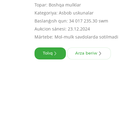
Topar: Boshqa mulklar
Kategoriya: Asbob uskunalar
Baslanǵısh qun: 34 017 235.30 swm
Aukcion sánesi: 23.12.2024
Mártebe: Mol-mulk savdolarda sotilmadi
Tolıq
Arza beriw