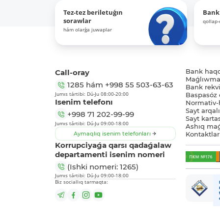
Tez-tez beriletuǵın
Bank
sorawlar
qollap
hám olarǵa juwaplar
Call-oray
Bank haq
Maǵlıwmat
1285
hám
+998 55 503-63-63
Bank rekviz
Jumıs tártibi: Dú-Ju 08:00-20:00
Baspasóz 
Isenim telefonı
Normativ-h
Sayt arqal
+998 71 202-99-99
Sayt karta
Jumıs tártibi: Dú-Ju 09:00-18:00
Ashıq maǵ
Aymaqlıq isenim telefonları
Kontaktlar
Korrupciyaǵa qarsı qadaǵalaw
departamenti isenim nomeri
(Ishki nomeri: 1265)
Jumıs tártibi: Dú-Ju 09:00-18:00
Biz sociallıq tarmaqta: