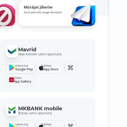
Múrájat jiberiw
Siziń pikirińiz bizge áhmietli
Mavrid
Jeke klientler ushın qosımsha
Imkani bar
Júklew
Google Play
App Store
Júklew
App Gallery
MKBANK mobile
Biznes ushın qosımsha
Imkani bar
Júklew