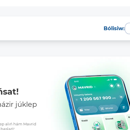
Bólisiw:
sat!
zir júklep
klep alıń hám Mavrid
baslań!: