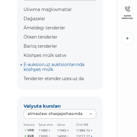
Uliwma maǵlıwmatlar
Isenim
Daǵazalar
telefonları
Ámeldegi tenderler
Ótken tenderler
Barlıq tenderler
Kóshpes múlk satıw
E-auksion.uz auktsionlarında
kóshpes múlk
Tenderler etender.uzex.uz da
Valyuta kursları
almaslaw shaqapshasında
Valyuta
Satıp alıw
Satıw
O‘zb MB
USD
11880
11965
11886.72
EUR
13000
14000
13717.27