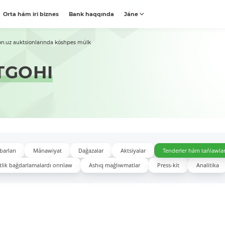
Orta hám iri biznes
Bank haqqında
Jáne
on.uz auktsionlarında kóshpes múlk
TGOHI
barları
Mánawiyat
Daǵazalar
Aktsiyalar
Tenderler hám tańlawla
lik baǵdarlamalardı orınlaw
Ashıq maǵlıwmatlar
Press-kit
Analitika