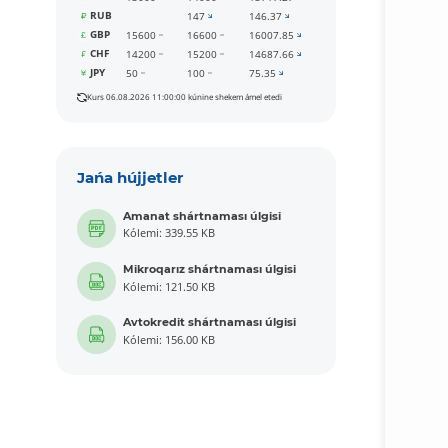
RUB
147
146.37
GBP
15600
16600
16007.85
CHF
14200
15200
14687.66
JPY
50
100
75.35
Kurs 06.08.2026 11:00:00 kúnine shekem ámel etedi
Jańa hújjetler
Amanat shártnaması úlgisi
Kólemi: 339.55 KB
Mikroqarız shártnaması úlgisi
Kólemi: 121.50 KB
Avtokredit shártnaması úlgisi
Kólemi: 156.00 KB