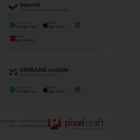
Mavrid
Jeke klientler ushın qosımsha
Imkani bar
Júklew
Google Play
App Store
Júklew
App Gallery
MKBANK mobile
Biznes ushın qosımsha
Imkani bar
Júklew
Google Play
App Store
 разработка сайта Pixelcraft®
Sayt 1C-Bitriksda ishlaydi