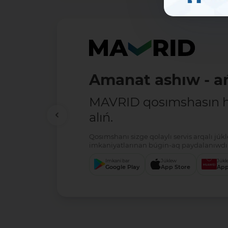
Amanat ashıw - ań
MAVRID qosımshasın há
alıń.
Qosımshanı sizge qolaylı servis arqalı jú
imkaniyatlarınan búgin-aq paydalanıwdı 
Imkani bar
Júklew
Júkl
Google Play
App Store
App