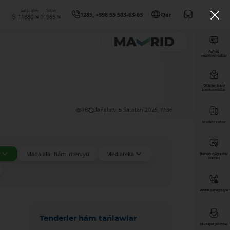
Satıp alıw
Satıw
1285, +998 55 503-63-63
Qar
11880
11965
Ashıq
maǵlıwmatlar
Ofisler hám
bankomatlar
78
Jańalaw: 5 Saratan 2025, 17:36
Múlkti satıw
r
Maqalalar hám intervyu
Mediateka
Bahalı qaǵazlar
bazarı
Antikorrupsiya
Tenderler hám tańlawlar
Múrájat jiberiw