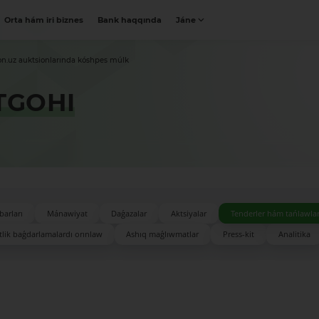
Orta hám iri biznes
Bank haqqında
Jáne
on.uz auktsionlarında kóshpes múlk
TGOHI
barları
Mánawiyat
Daǵazalar
Aktsiyalar
Tenderler hám tańlawla
lik baǵdarlamalardı orınlaw
Ashıq maǵlıwmatlar
Press-kit
Analitika