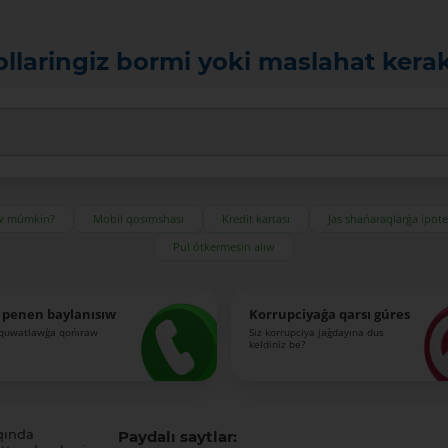
ollaringiz bormi yoki maslahat kera
ıw múmkin?
Mobil qosımshası
Kredit kartası
Jas shańaraqlarǵa ipot
Pul ótkermesin alıw
 penen baylanısıw
Korrupciyaǵa qarsı gúres
-quwatlawǵa qońıraw
Siz korrupciya jaǵdayına dus
keldiniz be?
qında
Paydalı saytlar: