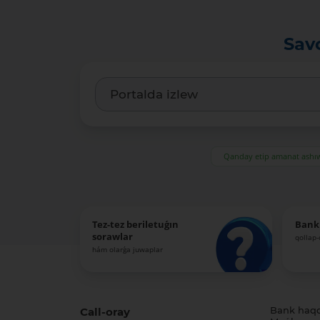
Sav
Qanday etip amanat ash
Tez-tez beriletuǵın
Bank
sorawlar
qollap
hám olarǵa juwaplar
Call-oray
Bank haq