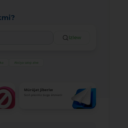
kmi?
Izlew
eka
Akciya satıp alıw
Múrájat jiberiw
Siziń pikirińiz bizge áhmietli