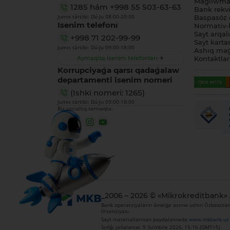
Maǵlıwmat
1285
hám
+998 55 503-63-63
Bank rekviz
Jumıs tártibi: Dú-Ju 08:00-20:00
Baspasóz 
Isenim telefonı
Normativ-h
Sayt arqal
+998 71 202-99-99
Sayt karta
Jumıs tártibi: Dú-Ju 09:00-18:00
Ashıq maǵ
Aymaqlıq isenim telefonları
Kontaktlar
Korrupciyaǵa qarsı qadaǵalaw
departamenti isenim nomeri
(Ishki nomeri: 1265)
Jumıs tártibi: Dú-Ju 09:00-18:00
Biz sociallıq tarmaqta:
_2006 – 2026 © «Mikrokreditbank»
Bank operatsiyaların ámelge asırıw ushın Ózbekstan 
litsenziyası.
Sayt materiallarınan paydalanıwda
www.mkbank.uz
Sońǵı jańalanıw: 9 Su'mbile 2026, 15:16 (GMT+5)