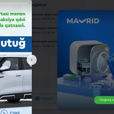
Jańa hújjetler
Amanat shártnaması úlgisi
Kólemi: 339.55 KB
Mikroqarız shártnaması úlgisi
Kólemi: 121.50 KB
Avtokredit shártnaması úlgisi
Kólemi: 156.00 KB
Facebook
Telegram
X
Tolıǵıraq