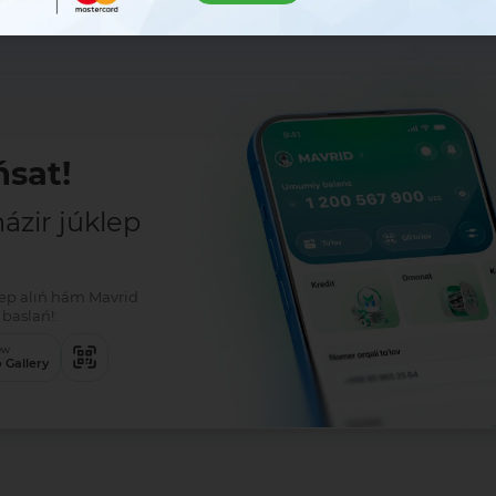
sat!
zir júklep
klep alıń hám Mavrid
baslań!:
ew
 Gallery