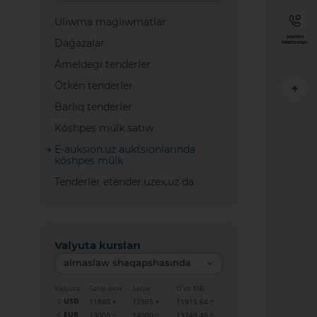
Uliwma maǵlıwmatlar
Isenim
Daǵazalar
telefonları
Ámeldegi tenderler
Ótken tenderler
Barlıq tenderler
Kóshpes múlk satıw
E-auksion.uz auktsionlarında
kóshpes múlk
Tenderler etender.uzex.uz da
Valyuta kursları
almaslaw shaqapshasında
Valyuta
Satıp alıw
Satıw
O‘zb MB
USD
11880
11965
11915.64
EUR
13000
14000
13749.46