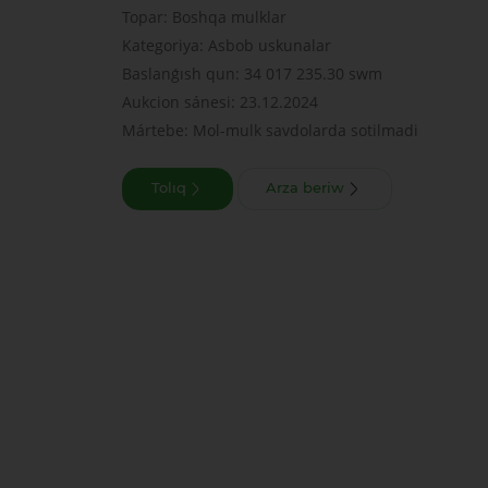
Topar: Boshqa mulklar
Kategoriya: Asbob uskunalar
Baslanǵısh qun: 34 017 235.30 swm
Aukcion sánesi: 23.12.2024
Mártebe: Mol-mulk savdolarda sotilmadi
Tolıq
Arza beriw