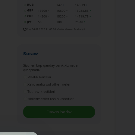
RUB
147
146.19
GBP
15600
16600
16034.88
CHF
14200
15200
14719.75
JPY
50
100
75.48
Kurs 06.08.2026 11:00:00 kúnine shekem ámel etedi
Soraw
Sizdi eń kóp qanday bank xizmetleri
qızıqtıradı?
Plastik kartalar
Xalıq aralıq pul ótkermeleri
Tutınıw kreditleri
Isbilermenler ushin kreditler
Dawıs beriw