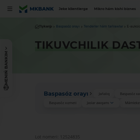
Jeke klientlerge
Mikro hám kishi biznes
Tiykarǵı
Baspasóz orayı
Tenderler hám tańlawlar
E-auksi
TIKUVCHILIK DAS
MENIŃ BANKIM
Baspasóz orayı
Jańalıq
Baspasóz xa
Baspasóz xızmeti
Jaslar awqamı
Mámleket
Lot nomeri: 12524835