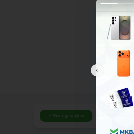
Dizimge qaytıw