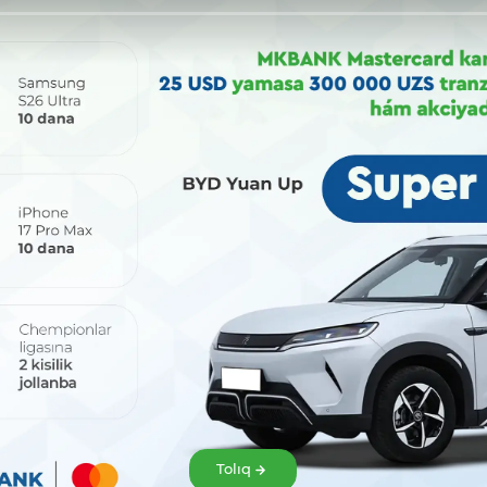
Bólisiw:
Tolıq