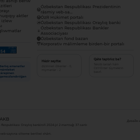
tı ashıp beriw
itleri
Ózbekstan Respublikası Prezidentinin
orayı
rásmiy veb-sa...
uqıqıy aktler
ÓzR Húkimet portalı
ı izlew
Ózbekstan Respublikası Oraylıq banki
sı
Ózbekstan Respublikası Bankler
lıwmatlar
Associaciyası
Ózbekstan fond bazarı
Korporativ málimleme birden-bir portalı
Qáte taptıńız ba?
Házir saytta:
Tekstti tanlań hám
dizimnen ótkenler - 0,
Barlıq amanatlar
Ctrl+Enter túymelerin
miymanlar - 2
mámleket
basıń.
tárepinen
qamsızlandırılǵan
 AKB
Дизайн и
Respublikası Oraylıq bankiniń 2024-jıl 2-marttaǵı 37-sanlı
veb-saytına silteme beriliwi shárt.