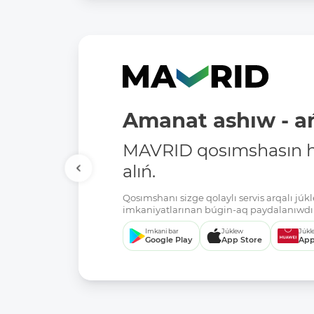
Amanat ashıw - ań
MAVRID qosımshasın há
alıń.
Qosımshanı sizge qolaylı servis arqalı jú
imkaniyatlarınan búgin-aq paydalanıwdı 
Imkani bar
Júklew
Júkl
Google Play
App Store
App