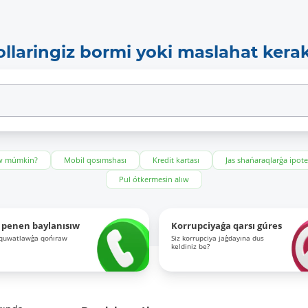
ollaringiz bormi yoki maslahat kera
ıw múmkin?
Mobil qosımshası
Kredit kartası
Jas shańaraqlarǵa ipot
Pul ótkermesin alıw
 penen baylanısıw
Korrupciyaǵa qarsı gúres
-quwatlawǵa qońıraw
Siz korrupciya jaǵdayına dus
keldiniz be?