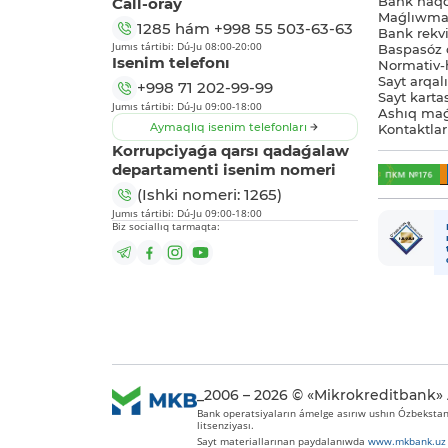
Call-oray
Bank haq
Maǵlıwmat
1285
hám
+998 55 503-63-63
Bank rekviz
Jumıs tártibi: Dú-Ju 08:00-20:00
Baspasóz 
Isenim telefonı
Normativ-h
Sayt arqal
+998 71 202-99-99
Sayt karta
Jumıs tártibi: Dú-Ju 09:00-18:00
Ashıq maǵ
Aymaqlıq isenim telefonları
Kontaktlar
Korrupciyaǵa qarsı qadaǵalaw
departamenti isenim nomeri
(Ishki nomeri: 1265)
Jumıs tártibi: Dú-Ju 09:00-18:00
Biz sociallıq tarmaqta:
_2006 – 2026 © «Mikrokreditbank»
Bank operatsiyaların ámelge asırıw ushın Ózbekstan 
litsenziyası.
Sayt materiallarınan paydalanıwda
www.mkbank.uz