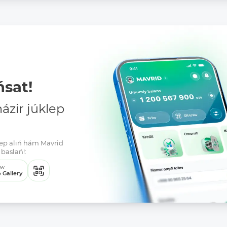
sat!
zir júklep
klep alıń hám Mavrid
baslań!:
ew
 Gallery