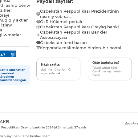
qında
Paydalı saytlar:
tı ashıp beriw
itleri
Ózbekstan Respublikası Prezidentinin
orayı
rásmiy veb-sa...
uqıqıy aktler
ÓzR Húkimet portalı
ı izlew
Ózbekstan Respublikası Oraylıq banki
sı
Ózbekstan Respublikası Bankler
lıwmatlar
Associaciyası
Ózbekstan fond bazarı
Korporativ málimleme birden-bir portalı
Qáte taptıńız ba?
Házir saytta:
Tekstti tanlań hám
dizimnen ótkenler - 0,
Barlıq amanatlar
Ctrl+Enter túymelerin
miymanlar - 4
mámleket
basıń.
tárepinen
qamsızlandırılǵan
 AKB
Дизайн и
Respublikası Oraylıq bankiniń 2024-jıl 2-marttaǵı 37-sanlı
veb-saytına silteme beriliwi shárt.