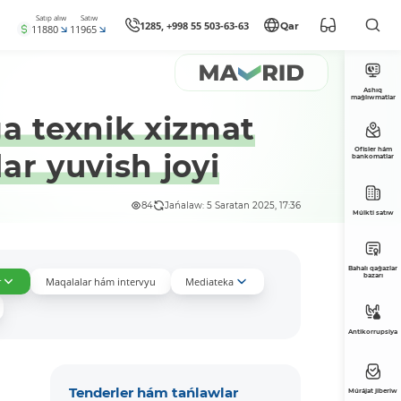
Satıp alıw
Satıw
1285, +998 55 503-63-63
Qar
11880
11965
Ashıq
maǵlıwmatlar
ga texnik xizmat
Ofisler hám
ar yuvish joyi
bankomatlar
84
Jańalaw: 5 Saratan 2025, 17:36
Múlkti satıw
Bahalı qaǵazlar
bazarı
r
Maqalalar hám intervyu
Mediateka
Antikorrupsiya
Tenderler hám tańlawlar
Múrájat jiberiw