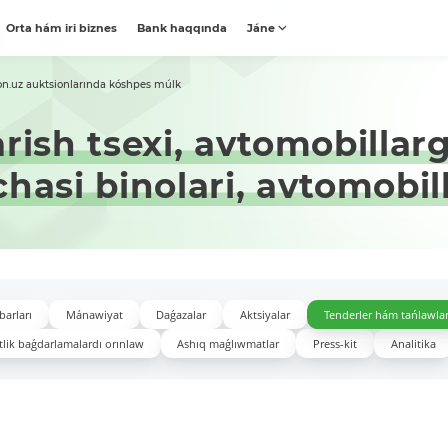
Orta hám iri biznes
Bank haqqında
Jáne
on.uz auktsionlarında kóshpes múlk
rish tsexi, avtomobillar
hasi binolari, avtomobill
barları
Mánawiyat
Daǵazalar
Aktsiyalar
Tenderler hám tańlawla
lik baǵdarlamalardı orınlaw
Ashıq maǵlıwmatlar
Press-kit
Analitika