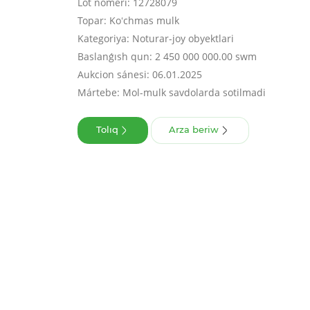
Lot nomeri: 12728079
Topar: Koʻchmas mulk
Kategoriya: Noturar-joy obyektlari
Baslanǵısh qun: 2 450 000 000.00 swm
Aukcion sánesi: 06.01.2025
Mártebe: Mol-mulk savdolarda sotilmadi
Tolıq
Arza beriw