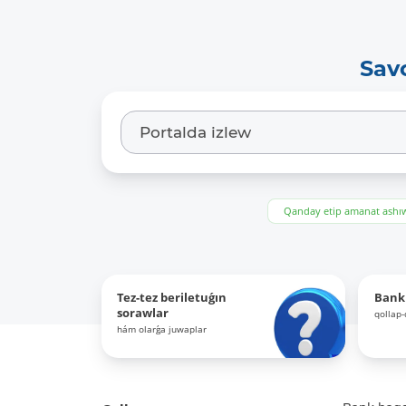
Sav
Qanday etip amanat ash
Tez-tez beriletuǵın
Bank
sorawlar
qollap
hám olarǵa juwaplar