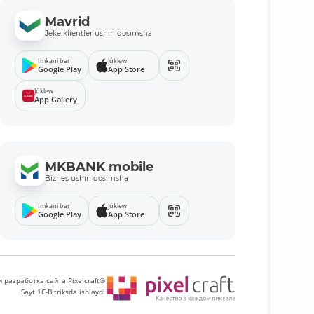
Mavrid
Jeke klientler ushın qosımsha
Imkani bar
Júklew
Google Play
App Store
Júklew
App Gallery
MKBANK mobile
Biznes ushın qosımsha
Imkani bar
Júklew
Google Play
App Store
 разработка сайта Pixelcraft®
Sayt 1C-Bitriksda ishlaydi