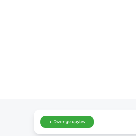
Dizimge qaytıw