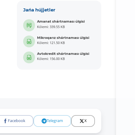
Jańa hújjetler
Amanat shártnaması úlgisi
Kólemi: 339.55 KB
Mikroqarız shártnaması úlgisi
Kólemi: 121.50 KB
Avtokredit shártnaması úlgisi
Kólemi: 156.00 KB
Facebook
Telegram
X