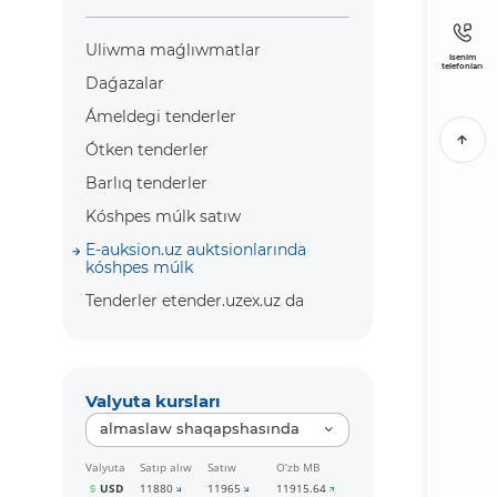
Uliwma maǵlıwmatlar
Isenim
telefonları
Daǵazalar
Ámeldegi tenderler
Ótken tenderler
Barlıq tenderler
Kóshpes múlk satıw
E-auksion.uz auktsionlarında
kóshpes múlk
Tenderler etender.uzex.uz da
Valyuta kursları
almaslaw shaqapshasında
Valyuta
Satıp alıw
Satıw
O‘zb MB
USD
11880
11965
11915.64