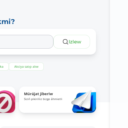
kmi?
Izlew
eka
Akciya satıp alıw
Múrájat jiberiw
Siziń pikirińiz bizge áhmietli