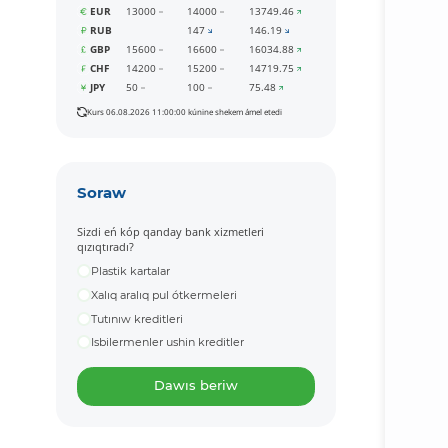
EUR
13000
14000
13749.46
RUB
147
146.19
GBP
15600
16600
16034.88
CHF
14200
15200
14719.75
JPY
50
100
75.48
Kurs 06.08.2026 11:00:00 kúnine shekem ámel etedi
Soraw
Sizdi eń kóp qanday bank xizmetleri
qızıqtıradı?
Plastik kartalar
Xalıq aralıq pul ótkermeleri
Tutınıw kreditleri
Isbilermenler ushin kreditler
Dawıs beriw