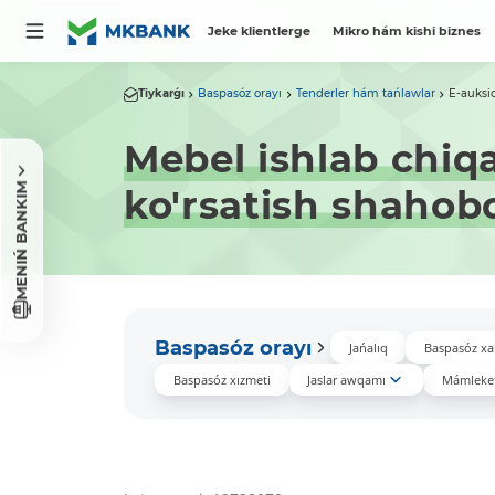
Jeke klientlerge
Mikro hám kishi biznes
Tiykarǵı
Baspasóz orayı
Tenderler hám tańlawlar
E-auksi
Mebel ishlab chiqa
MENIŃ BANKIM
ko'rsatish shahobc
Baspasóz orayı
Jańalıq
Baspasóz xa
Baspasóz xızmeti
Jaslar awqamı
Mámleket