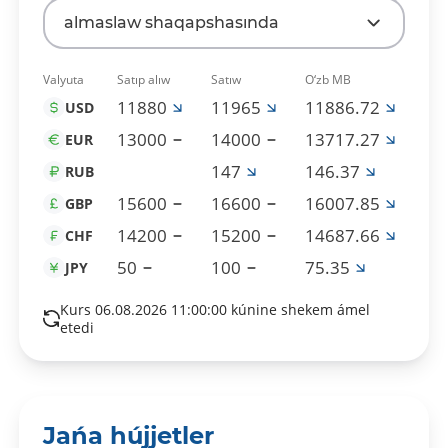
almaslaw shaqapshasında
Valyuta
Satıp alıw
Satıw
O‘zb MB
11880
11965
11886.72
USD
13000
14000
13717.27
EUR
147
146.37
RUB
15600
16600
16007.85
GBP
14200
15200
14687.66
CHF
50
100
75.35
JPY
Kurs 06.08.2026 11:00:00 kúnine shekem ámel
etedi
Jańa hújjetler