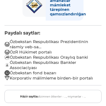
amanatlar
mámleket
tárepinen
qamsızlandırılǵan
Paydalı saytlar:
Ózbekstan Respublikası Prezidentinin
rásmiy veb-sa...
ÓzR Húkimet portalı
Ózbekstan Respublikası Oraylıq banki
Ózbekstan Respublikası Bankler
Associaciyası
Ózbekstan fond bazarı
Korporativ málimleme birden-bir portalı
dizimnen ótkenler - ...,
miymanlar - ...
Házir saytta: