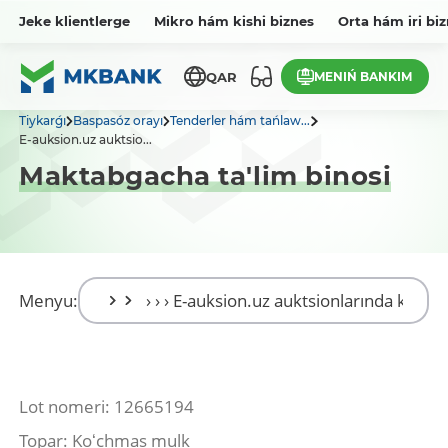
Jeke klientlerge
Mikro hám kishi biznes
Orta hám iri bi
MENIŃ BANKIM
QAR
Tiykarǵı
Baspasóz orayı
Tenderler hám tańlaw...
E-auksion.uz auktsio...
Maktabgacha ta'lim binosi
Menyu:
Lot nomeri: 12665194
Topar: Koʻchmas mulk