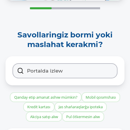
Savollaringiz bormi yoki
maslahat kerakmi?
Qanday etip amanat ashıw múmkin?
Mobil qosımshası
Kredit kartası
Jas shańaraqlarǵa ipoteka
Akciya satıp alıw
Pul ótkermesin alıw