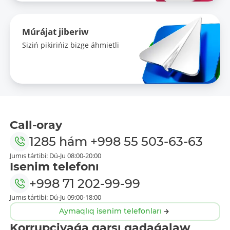
Múrájat jiberiw
Siziń pikirińiz bizge áhmietli
Call-oray
1285
hám
+998 55 503-63-63
Jumıs tártibi: Dú-Ju 08:00-20:00
Isenim telefonı
+998 71 202-99-99
Jumıs tártibi: Dú-Ju 09:00-18:00
Aymaqlıq isenim telefonları
Korrupciyaǵa qarsı qadaǵalaw