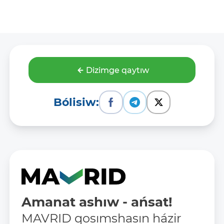
Dizimge qaytıw
Bólisiw:
Amanat ashıw - ańsat!
MAVRID qosımshasın házir