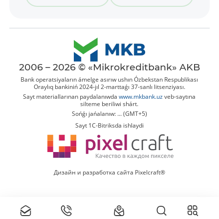
2006 – 2026 © «Mikrokreditbank» AKB
Bank operatsiyaların ámelge asırıw ushın Ózbekstan Respublikası
Oraylıq bankiniń 2024-jıl 2-marttaǵı 37-sanlı litsenziyası.
Sayt materiallarınan paydalanıwda
www.mkbank.uz
veb-saytına
silteme beriliwi shárt.
Sońǵı jańalanıw: ... (GMT+5)
Sayt 1C-Bitriksda ishlaydi
Дизайн и разработка сайта Pixelcraft®
Tolıq