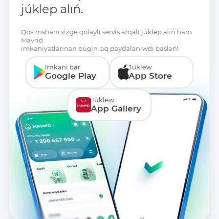
júklep alıń.
Qosımshanı sizge qolaylı servis arqalı júklep alıń hám
Mavrid
imkaniyatlarınan búgin-aq paydalanıwdı baslań!:
Imkani bar
Júklew
Google Play
App Store
Júklew
App Gallery