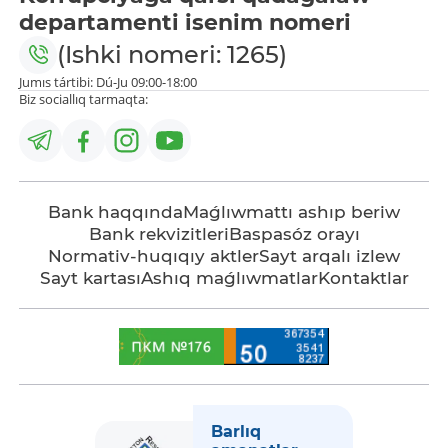
departamenti isenim nomeri
(Ishki nomeri: 1265)
Jumıs tártibi: Dú-Ju 09:00-18:00
Biz sociallıq tarmaqta:
Bank haqqında
Maǵlıwmattı ashıp beriw
Bank rekvizitleri
Baspasóz orayı
Normativ-huqıqıy aktler
Sayt arqalı izlew
Sayt kartası
Ashıq maǵlıwmatlar
Kontaktlar
Barlıq