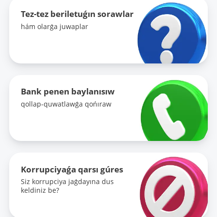
Tez-tez beriletuǵın sorawlar
hám olarǵa juwaplar
Bank penen baylanısıw
qollap-quwatlawǵa qońıraw
Korrupciyaǵa qarsı gúres
Siz korrupciya jaǵdayına dus
keldiniz be?