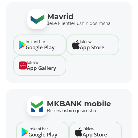
Mavrid
Jeke klientler ushın qosımsha
Imkani bar
Júklew
Google Play
App Store
Júklew
App Gallery
MKBANK mobile
Biznes ushın qosımsha
Imkani bar
Júklew
Google Play
App Store