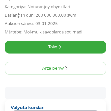
Kategoriya: Noturar-joy obyektlari
Baslanǵısh qun: 280 000 000.00 swm
Aukcion sánesi: 03.01.2025
Mártebe: Mol-mulk savdolarda sotilmadi
Tolıq
Arza beriw
Valyuta kursları