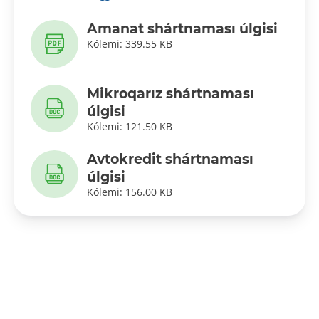
Amanat shártnaması úlgisi
Kólemi: 339.55 KB
Mikroqarız shártnaması
úlgisi
Kólemi: 121.50 KB
Avtokredit shártnaması
úlgisi
Kólemi: 156.00 KB