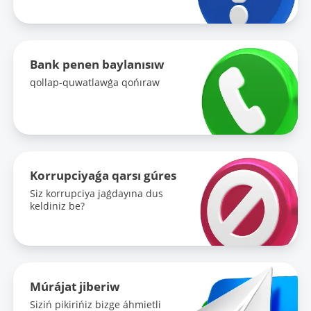
Bank penen baylanısıw
qollap-quwatlawǵa qońıraw
Korrupciyaǵa qarsı gúres
Siz korrupciya jaǵdayına dus
keldiniz be?
Múrájat jiberiw
Siziń pikirińiz bizge áhmietli