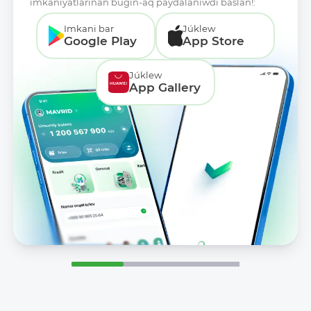
imkaniyatlarınan búgin-aq paydalanıwdı baslań!:
Imkani bar
Júklew
Google Play
App Store
Júklew
App Gallery