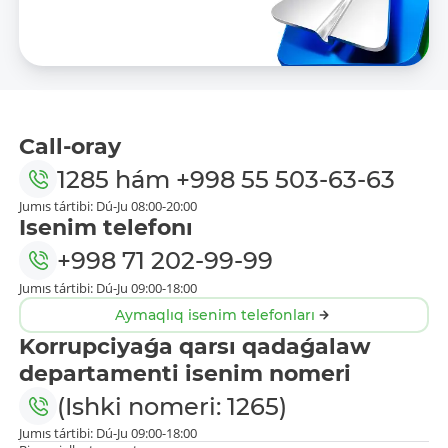
Call-oray
1285
hám
+998 55 503-63-63
Jumıs tártibi: Dú-Ju 08:00-20:00
Isenim telefonı
+998 71 202-99-99
Jumıs tártibi: Dú-Ju 09:00-18:00
Aymaqlıq isenim telefonları
Korrupciyaǵa qarsı qadaǵalaw
departamenti isenim nomeri
(Ishki nomeri: 1265)
Jumıs tártibi: Dú-Ju 09:00-18:00