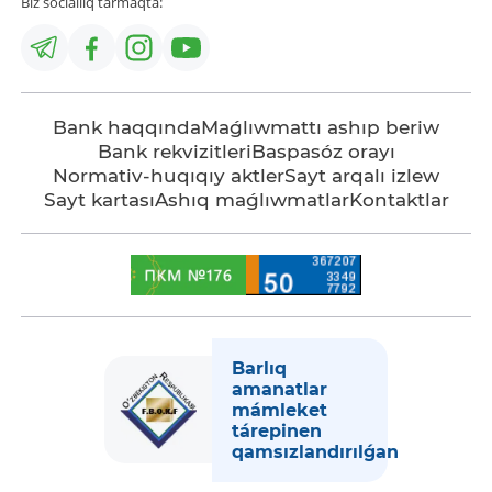
Biz sociallıq tarmaqta:
Bank haqqında
Maǵlıwmattı ashıp beriw
Bank rekvizitleri
Baspasóz orayı
Normativ-huqıqıy aktler
Sayt arqalı izlew
Sayt kartası
Ashıq maǵlıwmatlar
Kontaktlar
Barlıq
amanatlar
mámleket
tárepinen
qamsızlandırılǵan