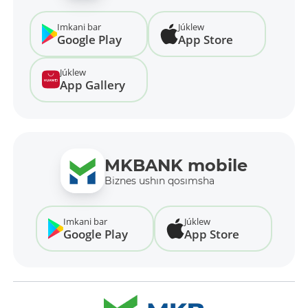
Imkani bar
Júklew
Google Play
App Store
Júklew
App Gallery
MKBANK mobile
Biznes ushın qosımsha
Imkani bar
Júklew
Google Play
App Store