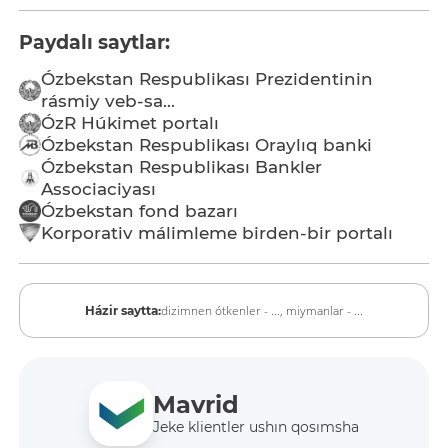
Paydalı saytlar:
Ózbekstan Respublikası Prezidentinin
rásmiy veb-sa...
ÓzR Húkimet portalı
Ózbekstan Respublikası Oraylıq banki
Ózbekstan Respublikası Bankler
Associaciyası
Ózbekstan fond bazarı
Korporativ málimleme birden-bir portalı
dizimnen ótkenler - ...,
miymanlar - ...
Házir saytta:
Mavrid
Jeke klientler ushın qosımsha