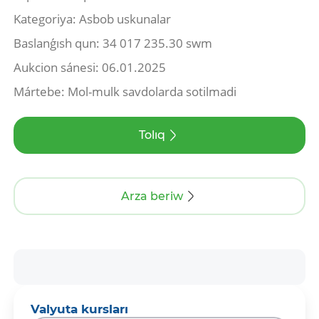
Kategoriya: Asbob uskunalar
Baslanǵısh qun: 34 017 235.30 swm
Aukcion sánesi: 06.01.2025
Mártebe: Mol-mulk savdolarda sotilmadi
Tolıq
Arza beriw
Valyuta kursları