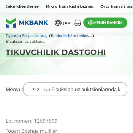
Jeke klientlerge
Mikro hám kishi biznes
Orta hám iri bi
MENIŃ BANKIM
QAR
Tiykarǵı
Baspasóz orayı
Tenderler hám tańlaw...
E-auksion.uz auktsio...
TIKUVCHILIK DASTGOHI
Menyu:
Lot nomeri: 12697609
Topar: Boshqa mulklar