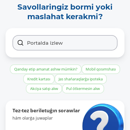
Savollaringiz bormi yoki
maslahat kerakmi?
Qanday etip amanat ashıw múmkin?
Mobil qosımshası
Kredit kartası
Jas shańaraqlarǵa ipoteka
Akciya satıp alıw
Pul ótkermesin alıw
Tez-tez beriletuǵın sorawlar
hám olarǵa juwaplar