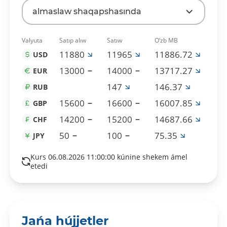
almaslaw shaqapshasında
Valyuta
Satıp alıw
Satıw
O‘zb MB
11880
11965
11886.72
USD
13000
14000
13717.27
EUR
147
146.37
RUB
15600
16600
16007.85
GBP
14200
15200
14687.66
CHF
50
100
75.35
JPY
Kurs 06.08.2026 11:00:00 kúnine shekem ámel
etedi
Jańa hújjetler