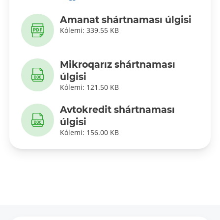
Amanat shártnaması úlgisi
Kólemi: 339.55 KB
Mikroqarız shártnaması
úlgisi
Kólemi: 121.50 KB
Avtokredit shártnaması
úlgisi
Kólemi: 156.00 KB