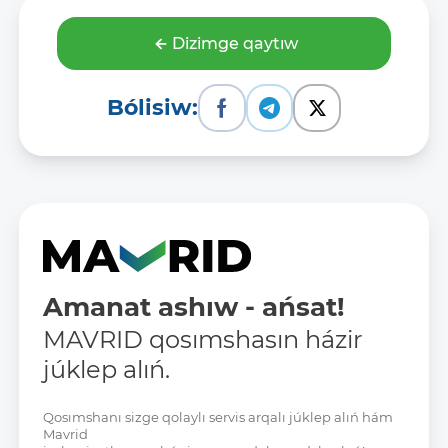
Dizimge qaytıw
Bólisiw:
Amanat ashıw - ańsat!
MAVRID qosımshasın házir
júklep alıń.
Qosımshanı sizge qolaylı servis arqalı júklep alıń hám
Mavrid