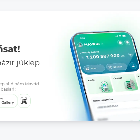
sat!
zir júklep
klep alıń hám Mavrid
baslań!:
ew
 Gallery