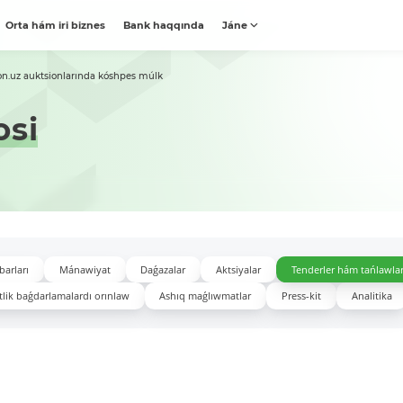
Orta hám iri biznes
Bank haqqında
Jáne
on.uz auktsionlarında kóshpes múlk
osi
barları
Mánawiyat
Daǵazalar
Aktsiyalar
Tenderler hám tańlawla
lik baǵdarlamalardı orınlaw
Ashıq maǵlıwmatlar
Press-kit
Analitika