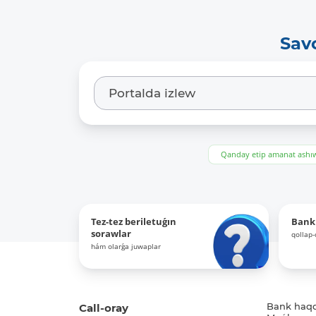
Sav
Qanday etip amanat ash
Tez-tez beriletuǵın
Bank
sorawlar
qollap
hám olarǵa juwaplar
Call-oray
Bank haq