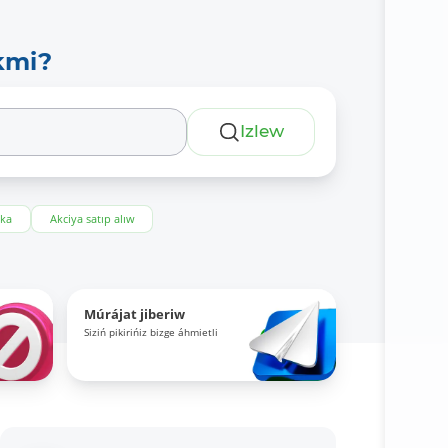
kmi?
Izlew
eka
Akciya satıp alıw
Múrájat jiberiw
Siziń pikirińiz bizge áhmietli