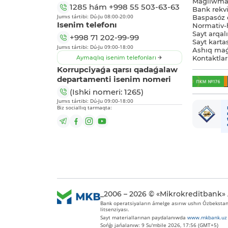
Maǵlıwmat
1285
hám
+998 55 503-63-63
Bank rekviz
Jumıs tártibi: Dú-Ju 08:00-20:00
Baspasóz 
Isenim telefonı
Normativ-h
Sayt arqal
+998 71 202-99-99
Sayt karta
Jumıs tártibi: Dú-Ju 09:00-18:00
Ashıq maǵ
Aymaqlıq isenim telefonları
Kontaktlar
Korrupciyaǵa qarsı qadaǵalaw
departamenti isenim nomeri
(Ishki nomeri: 1265)
Jumıs tártibi: Dú-Ju 09:00-18:00
Biz sociallıq tarmaqta:
_2006 – 2026 © «Mikrokreditbank»
Bank operatsiyaların ámelge asırıw ushın Ózbekstan 
litsenziyası.
Sayt materiallarınan paydalanıwda
www.mkbank.uz
Sońǵı jańalanıw: 9 Su'mbile 2026, 17:56 (GMT+5)