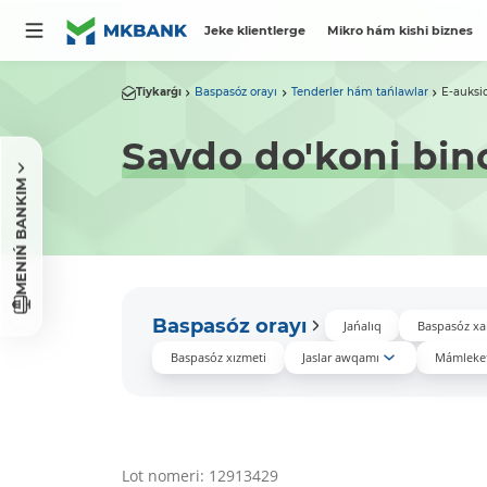
Jeke klientlerge
Mikro hám kishi biznes
Tiykarǵı
Baspasóz orayı
Tenderler hám tańlawlar
E-auksi
Savdo do'koni bin
MENIŃ BANKIM
Baspasóz orayı
Jańalıq
Baspasóz xa
Baspasóz xızmeti
Jaslar awqamı
Mámleket
Lot nomeri: 12913429