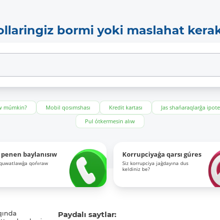
ollaringiz bormi yoki maslahat kera
ıw múmkin?
Mobil qosımshası
Kredit kartası
Jas shańaraqlarǵa ipot
Pul ótkermesin alıw
 penen baylanısıw
Korrupciyaǵa qarsı gúres
-quwatlawǵa qońıraw
Siz korrupciya jaǵdayına dus
keldiniz be?
qında
Paydalı saytlar: