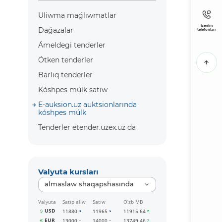
Uliwma maǵlıwmatlar
Isenim
Daǵazalar
telefonları
Ámeldegi tenderler
Ótken tenderler
Barlıq tenderler
Kóshpes múlk satıw
E-auksion.uz auktsionlarında
kóshpes múlk
Tenderler etender.uzex.uz da
Valyuta kursları
almaslaw shaqapshasında
Valyuta
Satıp alıw
Satıw
O‘zb MB
USD
11880
11965
11915.64
EUR
13000
14000
13749.46