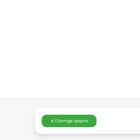
Dizimge qaytıw