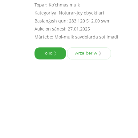
Topar: Koʻchmas mulk
Kategoriya: Noturar-joy obyektlari
Baslanǵısh qun: 283 120 512.00 swm
Aukcion sánesi: 27.01.2025
Mártebe: Mol-mulk savdolarda sotilmadi
Tolıq
Arza beriw