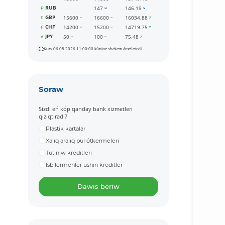
RUB
147
146.19
GBP
15600
16600
16034.88
CHF
14200
15200
14719.75
JPY
50
100
75.48
Kurs 06.08.2026 11:00:00 kúnine shekem ámel etedi
Soraw
Sizdi eń kóp qanday bank xizmetleri
qızıqtıradı?
Plastik kartalar
Xalıq aralıq pul ótkermeleri
Tutınıw kreditleri
Isbilermenler ushin kreditler
Dawıs beriw