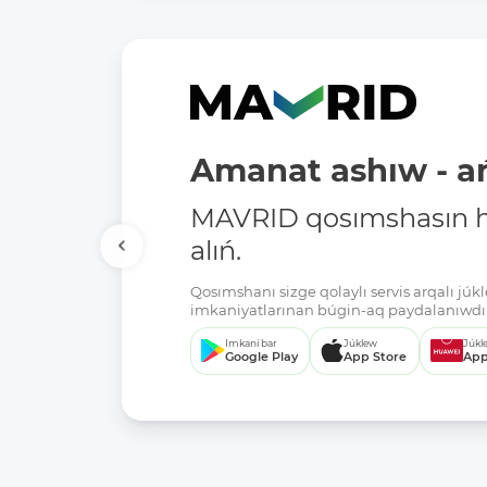
Amanat ashıw - ań
MAVRID qosımshasın há
alıń.
Qosımshanı sizge qolaylı servis arqalı jú
imkaniyatlarınan búgin-aq paydalanıwdı 
Imkani bar
Júklew
Júkl
Google Play
App Store
App