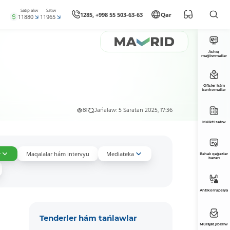
Satıp alıw
Satıw
1285, +998 55 503-63-63
Qar
11880
11965
Ashıq
maǵlıwmatlar
Ofisler hám
bankomatlar
81
Jańalaw: 5 Saratan 2025, 17:36
Múlkti satıw
r
Maqalalar hám intervyu
Mediateka
Bahalı qaǵazlar
bazarı
Antikorrupsiya
Tenderler hám tańlawlar
Múrájat jiberiw