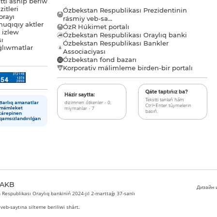
tı ashıp beriw
itleri
Ózbekstan Respublikası Prezidentinin
orayı
rásmiy veb-sa...
uqıqıy aktler
ÓzR Húkimet portalı
ı izlew
Ózbekstan Respublikası Oraylıq banki
sı
Ózbekstan Respublikası Bankler
lıwmatlar
Associaciyası
Ózbekstan fond bazarı
Korporativ málimleme birden-bir portalı
Qáte taptıńız ba?
Házir saytta:
Tekstti tanlań hám
dizimnen ótkenler - 0,
Barlıq amanatlar
Ctrl+Enter túymelerin
miymanlar - 7
mámleket
basıń.
tárepinen
qamsızlandırılǵan
 AKB
Дизайн и
Respublikası Oraylıq bankiniń 2024-jıl 2-marttaǵı 37-sanlı
veb-saytına silteme beriliwi shárt.