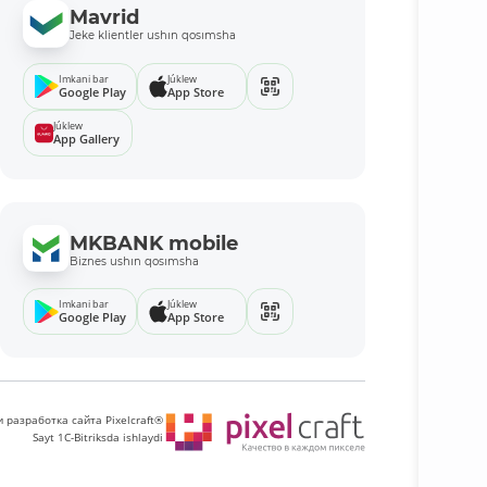
Mavrid
Jeke klientler ushın qosımsha
Imkani bar
Júklew
Google Play
App Store
Júklew
App Gallery
MKBANK mobile
Biznes ushın qosımsha
Imkani bar
Júklew
Google Play
App Store
 разработка сайта Pixelcraft®
Sayt 1C-Bitriksda ishlaydi