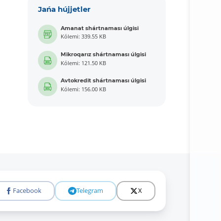
Jańa hújjetler
Amanat shártnaması úlgisi
Kólemi: 339.55 KB
Mikroqarız shártnaması úlgisi
Kólemi: 121.50 KB
Avtokredit shártnaması úlgisi
Kólemi: 156.00 KB
Facebook
Telegram
X