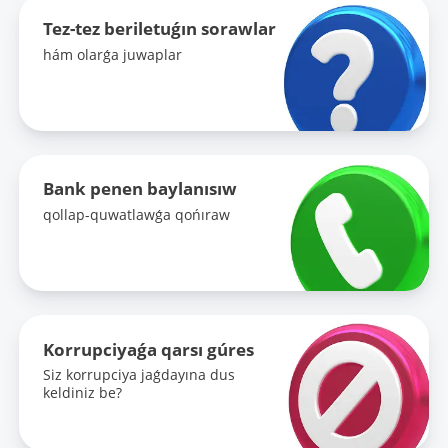
Tez-tez beriletuǵın sorawlar
hám olarǵa juwaplar
Bank penen baylanısıw
qollap-quwatlawǵa qońıraw
Korrupciyaǵa qarsı gúres
Siz korrupciya jaǵdayına dus
keldiniz be?