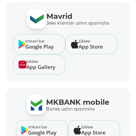
Mavrid
Jeke klientler ushın qosımsha
Imkani bar
Júklew
Google Play
App Store
Júklew
App Gallery
MKBANK mobile
Biznes ushın qosımsha
Imkani bar
Júklew
Google Play
App Store