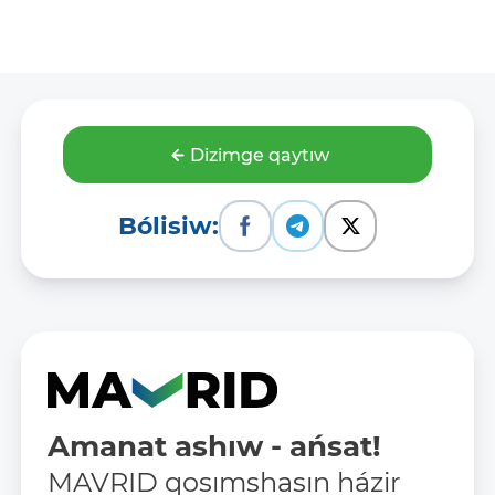
Dizimge qaytıw
Bólisiw:
Amanat ashıw - ańsat!
MAVRID qosımshasın házir