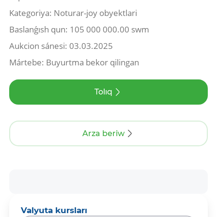
Kategoriya: Noturar-joy obyektlari
Baslanǵısh qun: 105 000 000.00 swm
Aukcion sánesi: 03.03.2025
Mártebe: Buyurtma bekor qilingan
Tolıq
Arza beriw
Valyuta kursları