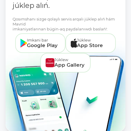
júklep alıń.
Qosımshanı sizge qolaylı servis arqalı júklep alıń hám
Mavrid
imkaniyatlarınan búgin-aq paydalanıwdı baslań!:
Imkani bar
Júklew
Google Play
App Store
Júklew
App Gallery