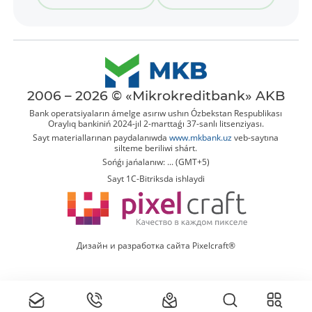
2006 – 2026 © «Mikrokreditbank» AKB
Bank operatsiyaların ámelge asırıw ushın Ózbekstan Respublikası
Oraylıq bankiniń 2024-jıl 2-marttaǵı 37-sanlı litsenziyası.
Sayt materiallarınan paydalanıwda
www.mkbank.uz
veb-saytına
silteme beriliwi shárt.
Sońǵı jańalanıw: ... (GMT+5)
Sayt 1C-Bitriksda ishlaydi
Дизайн и разработка сайта Pixelcraft®
Tolıq