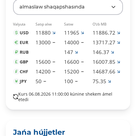
almaslaw shaqapshasında
Valyuta
Satıp alıw
Satıw
O‘zb MB
11880
11965
11886.72
USD
13000
14000
13717.27
EUR
147
146.37
RUB
15600
16600
16007.85
GBP
14200
15200
14687.66
CHF
50
100
75.35
JPY
Kurs 06.08.2026 11:00:00 kúnine shekem ámel
etedi
Jańa hújjetler