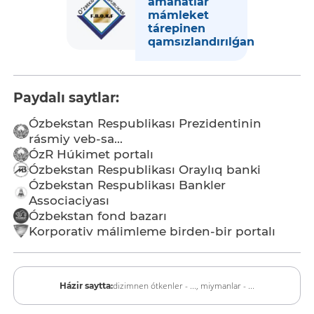
amanatlar
mámleket
tárepinen
qamsızlandırılǵan
Paydalı saytlar:
Ózbekstan Respublikası Prezidentinin
rásmiy veb-sa...
ÓzR Húkimet portalı
Ózbekstan Respublikası Oraylıq banki
Ózbekstan Respublikası Bankler
Associaciyası
Ózbekstan fond bazarı
Korporativ málimleme birden-bir portalı
dizimnen ótkenler - ...,
miymanlar - ...
Házir saytta: