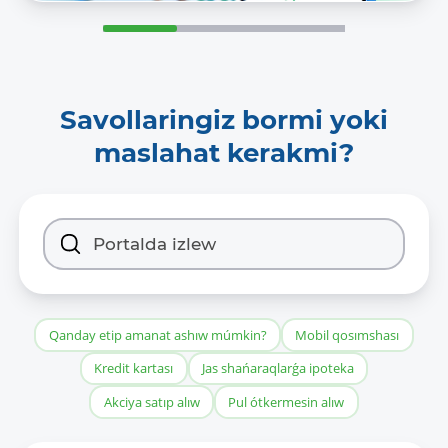
Savollaringiz bormi yoki
maslahat kerakmi?
Qanday etip amanat ashıw múmkin?
Mobil qosımshası
Kredit kartası
Jas shańaraqlarǵa ipoteka
Akciya satıp alıw
Pul ótkermesin alıw