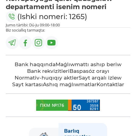
departamenti isenim nomeri
(Ishki nomeri: 1265)
Jumıs tártibi: Dú-Ju 09:00-18:00
Biz sociallıq tarmaqta:
Bank haqqında
Maǵlıwmattı ashıp beriw
Bank rekvizitleri
Baspasóz orayı
Normativ-huqıqıy aktler
Sayt arqalı izlew
Sayt kartası
Ashıq maǵlıwmatlar
Kontaktlar
Barlıq