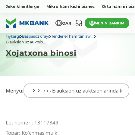
Jeke klientlerge
Mikro hám kishi biznes
Orta hám iri bi
MENIŃ BANKIM
QAR
Tiykarǵı
Baspasóz orayı
Tenderler hám tańlaw...
E-auksion.uz auktsio...
Xojatxona binosi
Menyu:
Lot nomeri: 13117349
Topar: Koʻchmas mulk