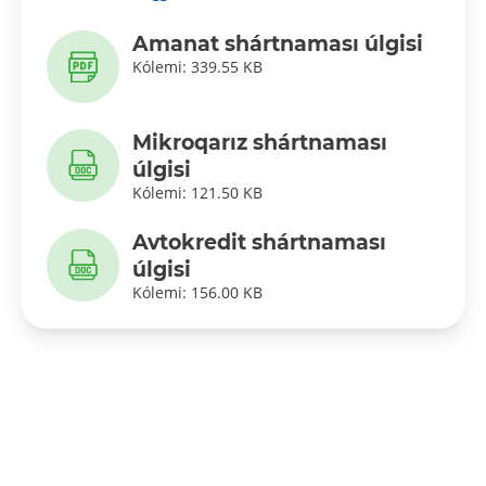
Amanat shártnaması úlgisi
Kólemi: 339.55 KB
Mikroqarız shártnaması
úlgisi
Kólemi: 121.50 KB
Avtokredit shártnaması
úlgisi
Kólemi: 156.00 KB