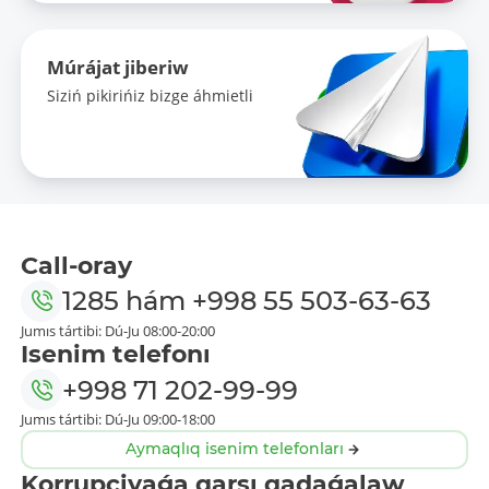
Múrájat jiberiw
Siziń pikirińiz bizge áhmietli
Call-oray
1285
hám
+998 55 503-63-63
Jumıs tártibi: Dú-Ju 08:00-20:00
Isenim telefonı
+998 71 202-99-99
Jumıs tártibi: Dú-Ju 09:00-18:00
Aymaqlıq isenim telefonları
Korrupciyaǵa qarsı qadaǵalaw