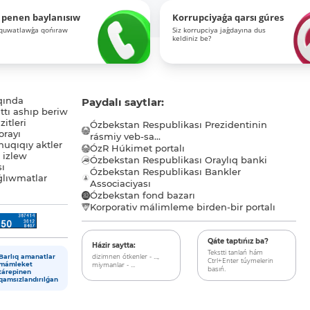
 penen baylanısıw
Korrupciyaǵa qarsı gúres
-quwatlawǵa qońıraw
Siz korrupciya jaǵdayına dus
keldiniz be?
qında
Paydalı saytlar:
tı ashıp beriw
itleri
Ózbekstan Respublikası Prezidentinin
orayı
rásmiy veb-sa...
uqıqıy aktler
ÓzR Húkimet portalı
ı izlew
Ózbekstan Respublikası Oraylıq banki
sı
Ózbekstan Respublikası Bankler
lıwmatlar
Associaciyası
Ózbekstan fond bazarı
Korporativ málimleme birden-bir portalı
Qáte taptıńız ba?
Házir saytta:
Tekstti tanlań hám
dizimnen ótkenler - ...,
Barlıq amanatlar
Ctrl+Enter túymelerin
miymanlar - ...
mámleket
basıń.
tárepinen
qamsızlandırılǵan