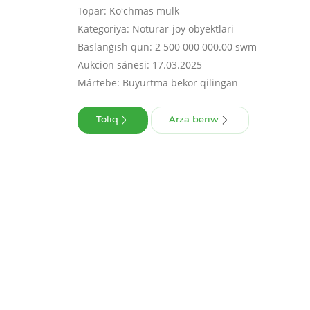
Topar: Koʻchmas mulk
Kategoriya: Noturar-joy obyektlari
Baslanǵısh qun: 2 500 000 000.00 swm
Aukcion sánesi: 17.03.2025
Mártebe: Buyurtma bekor qilingan
Tolıq
Arza beriw