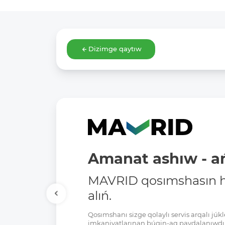
Dizimge qaytıw
Amanat ashıw - ań
MAVRID qosımshasın há
alıń.
Qosımshanı sizge qolaylı servis arqalı jú
imkaniyatlarınan búgin-aq paydalanıwdı 