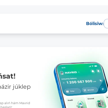
Bólisiw:
sat!
zir júklep
klep alıń hám Mavrid
baslań!: