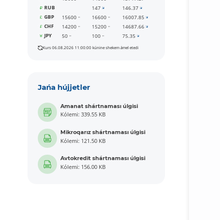
RUB
147
146.37
GBP
15600
16600
16007.85
CHF
14200
15200
14687.66
JPY
50
100
75.35
Kurs 06.08.2026 11:00:00 kúnine shekem ámel etedi
Jańa hújjetler
Amanat shártnaması úlgisi
Kólemi: 339.55 KB
Mikroqarız shártnaması úlgisi
Kólemi: 121.50 KB
Avtokredit shártnaması úlgisi
Kólemi: 156.00 KB