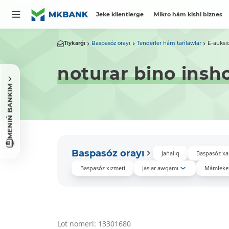
Jeke klientlerge
Mikro hám kishi biznes
Tiykarǵı
Baspasóz orayı
Tenderler hám tańlawlar
E-auksi
noturar bino insh
MENIŃ BANKIM
Baspasóz orayı
Jańalıq
Baspasóz xa
Baspasóz xızmeti
Jaslar awqamı
Mámleket
Lot nomeri: 13301680