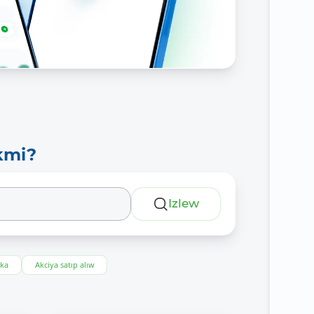
kmi?
Izlew
eka
Akciya satıp alıw