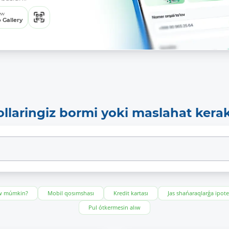
ew
 Gallery
ollaringiz bormi yoki maslahat kera
ıw múmkin?
Mobil qosımshası
Kredit kartası
Jas shańaraqlarǵa ipot
Pul ótkermesin alıw