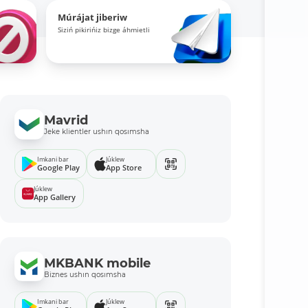
Múrájat jiberiw
Siziń pikirińiz bizge áhmietli
Mavrid
Jeke klientler ushın qosımsha
Imkani bar
Júklew
Google Play
App Store
Júklew
App Gallery
MKBANK mobile
Biznes ushın qosımsha
Imkani bar
Júklew