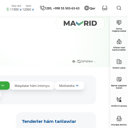
Satıp alıw
Satıw
1285, +998 55 503-63-63
Qar
11900
12060
Ashıq
maǵlıwmatlar
Ofisler hám
bankomatlar
...
Jańalaw: ...
Múlkti satıw
r
Maqalalar hám intervyu
Mediateka
Bahalı qaǵazlar
bazarı
Antikorrupsiya
Tenderler hám tańlawlar
Múrájat jiberiw