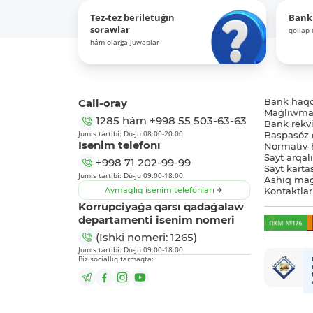
Tez-tez beriletuǵın
Bank
sorawlar
qollap
hám olarǵa juwaplar
Call-oray
Bank haq
Maǵlıwmat
1285
hám
+998 55 503-63-63
Bank rekviz
Jumıs tártibi: Dú-Ju 08:00-20:00
Baspasóz 
Isenim telefonı
Normativ-h
Sayt arqal
+998 71 202-99-99
Sayt karta
Jumıs tártibi: Dú-Ju 09:00-18:00
Ashıq maǵ
Aymaqlıq isenim telefonları
Kontaktlar
Korrupciyaǵa qarsı qadaǵalaw
departamenti isenim nomeri
(Ishki nomeri: 1265)
Jumıs tártibi: Dú-Ju 09:00-18:00
Biz sociallıq tarmaqta: