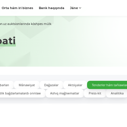
Orta hám iri biznes
Bank haqqında
Jáne
on.uz auktsionlarında kóshpes múlk
oati
barları
Mánawiyat
Daǵazalar
Aktsiyalar
Tenderler hám tańlawla
lik baǵdarlamalardı orınlaw
Ashıq maǵlıwmatlar
Press-kit
Analitika