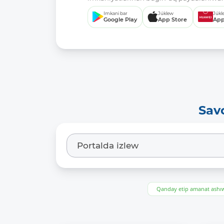
Imkani bar
Júklew
Júkl
Google Play
App Store
App
Sav
Qanday etip amanat ash