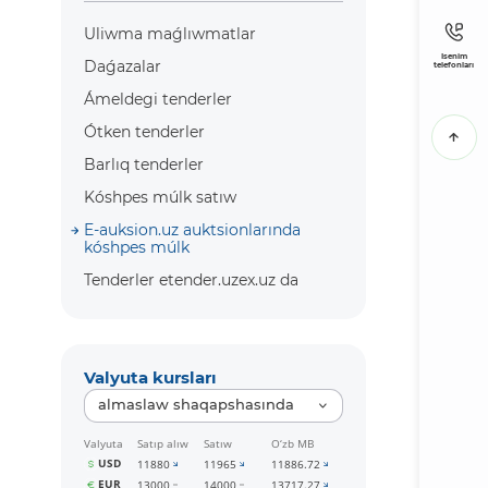
Uliwma maǵlıwmatlar
Isenim
Daǵazalar
telefonları
Ámeldegi tenderler
Ótken tenderler
Barlıq tenderler
Kóshpes múlk satıw
E-auksion.uz auktsionlarında
kóshpes múlk
Tenderler etender.uzex.uz da
Valyuta kursları
almaslaw shaqapshasında
Valyuta
Satıp alıw
Satıw
O‘zb MB
USD
11880
11965
11886.72
EUR
13000
14000
13717.27