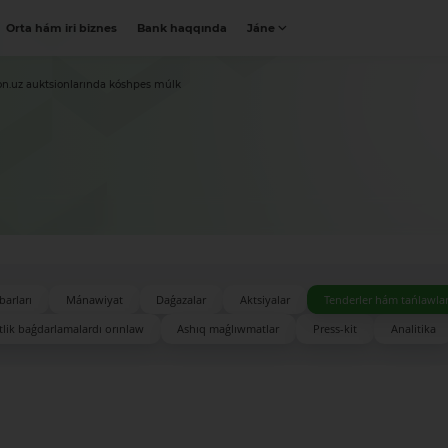
Orta hám iri biznes
Bank haqqında
Jáne
on.uz auktsionlarında kóshpes múlk
barları
Mánawiyat
Daǵazalar
Aktsiyalar
Tenderler hám tańlawla
lik baǵdarlamalardı orınlaw
Ashıq maǵlıwmatlar
Press-kit
Analitika