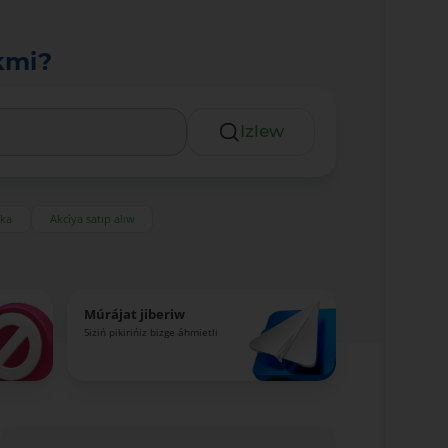
kmi?
Izlew
eka
Akciya satıp alıw
Múrájat jiberiw
Siziń pikirińiz bizge áhmietli