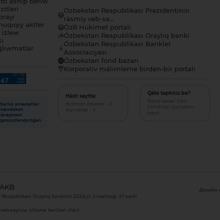
tı ashıp beriw
itleri
Ózbekstan Respublikası Prezidentinin
orayı
rásmiy veb-sa...
uqıqıy aktler
ÓzR Húkimet portalı
ı izlew
Ózbekstan Respublikası Oraylıq banki
sı
Ózbekstan Respublikası Bankler
lıwmatlar
Associaciyası
Ózbekstan fond bazarı
Korporativ málimleme birden-bir portalı
Qáte taptıńız ba?
Házir saytta:
Tekstti tanlań hám
dizimnen ótkenler - 0,
Barlıq amanatlar
Ctrl+Enter túymelerin
miymanlar - 5
mámleket
basıń.
tárepinen
qamsızlandırılǵan
 AKB
Дизайн и
Respublikası Oraylıq bankiniń 2024-jıl 2-marttaǵı 37-sanlı
veb-saytına silteme beriliwi shárt.