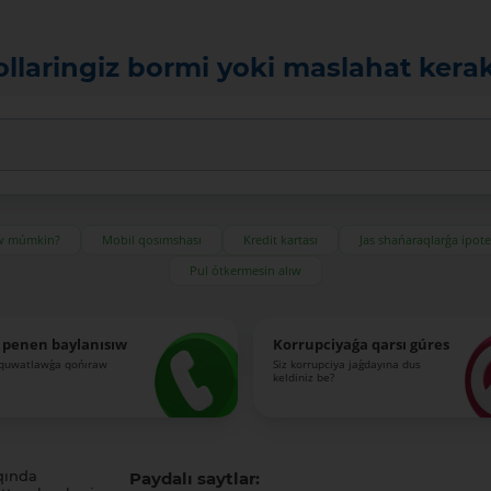
ollaringiz bormi yoki maslahat kera
ıw múmkin?
Mobil qosımshası
Kredit kartası
Jas shańaraqlarǵa ipot
Pul ótkermesin alıw
 penen baylanısıw
Korrupciyaǵa qarsı gúres
-quwatlawǵa qońıraw
Siz korrupciya jaǵdayına dus
keldiniz be?
qında
Paydalı saytlar: