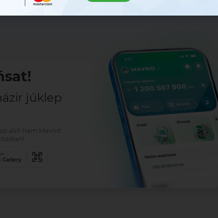
sat!
zir júklep
klep alıń hám Mavrid
baslań!:
ew
 Gallery