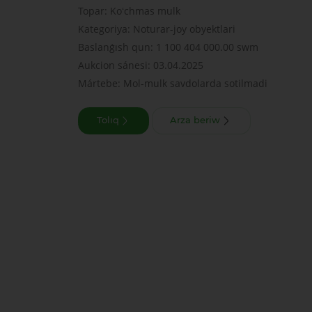
Topar: Koʻchmas mulk
Kategoriya: Noturar-joy obyektlari
Baslanǵısh qun: 1 100 404 000.00 swm
Aukcion sánesi: 03.04.2025
Mártebe: Mol-mulk savdolarda sotilmadi
Tolıq
Arza beriw