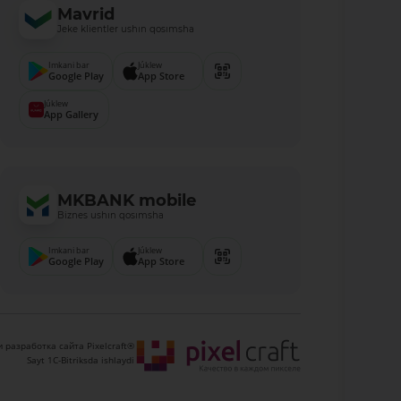
Mavrid
Jeke klientler ushın qosımsha
Imkani bar
Júklew
Google Play
App Store
Júklew
App Gallery
MKBANK mobile
Biznes ushın qosımsha
Imkani bar
Júklew
Google Play
App Store
 разработка сайта Pixelcraft®
Sayt 1C-Bitriksda ishlaydi