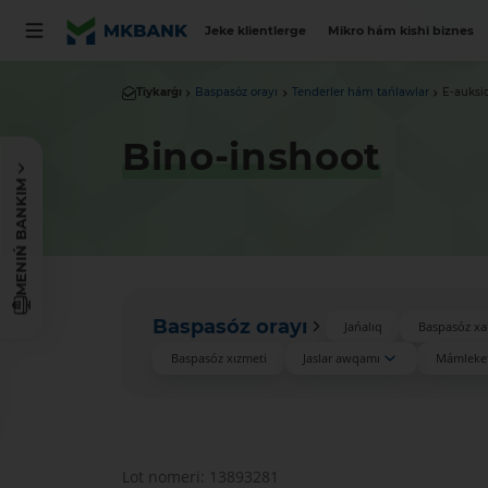
Jeke klientlerge
Mikro hám kishi biznes
Tiykarǵı
Baspasóz orayı
Tenderler hám tańlawlar
E-auksi
Bino-inshoot
MENIŃ BANKIM
Baspasóz orayı
Jańalıq
Baspasóz xa
Baspasóz xızmeti
Jaslar awqamı
Mámleket
Lot nomeri: 13893281