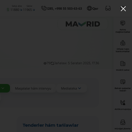
Satıp alıw
Satıw
1285, +998 55 503-63-63
Qar
11880
11965
Ashıq
maǵlıwmatlar
Ofisler hám
bankomatlar
79
Jańalaw: 5 Saratan 2025, 17:36
Múlkti satıw
r
Maqalalar hám intervyu
Mediateka
Bahalı qaǵazlar
bazarı
Antikorrupsiya
Tenderler hám tańlawlar
Múrájat jiberiw