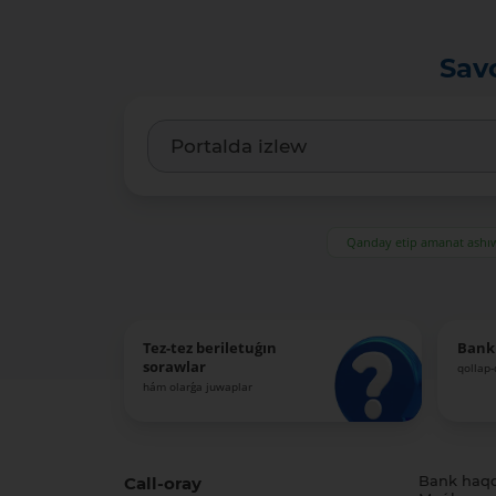
Sav
Qanday etip amanat ash
Tez-tez beriletuǵın
Bank
sorawlar
qollap
hám olarǵa juwaplar
Call-oray
Bank haq