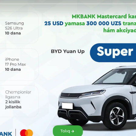
Bólisiw:
Tolıq