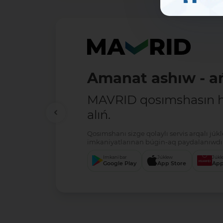
Amanat ashıw - ań
MAVRID qosımshasın há
alıń.
Qosımshanı sizge qolaylı servis arqalı jú
imkaniyatlarınan búgin-aq paydalanıwdı 
Imkani bar
Júklew
Júkl
Google Play
App Store
App