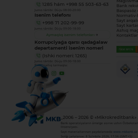
Maǵlıwmat
1285
hám
+998 55 503-63-63
Bank rekviz
Jumıs tártibi: Dú-Ju 08:00-20:00
Baspasóz 
Isenim telefonı
Normativ-h
Sayt arqal
+998 71 202-99-99
Sayt karta
Jumıs tártibi: Dú-Ju 09:00-18:00
Ashıq maǵ
Aymaqlıq isenim telefonları
Kontaktlar
Korrupciyaǵa qarsı qadaǵalaw
departamenti isenim nomeri
(Ishki nomeri: 1265)
Jumıs tártibi: Dú-Ju 09:00-18:00
Biz sociallıq tarmaqta:
_2006 – 2026 © «Mikrokreditbank»
Bank operatsiyaların ámelge asırıw ushın Ózbekstan 
litsenziyası.
Sayt materiallarınan paydalanıwda
www.mkbank.uz
Sońǵı jańalanıw: 8 Su'mbile 2026, 17:56 (GMT+5)