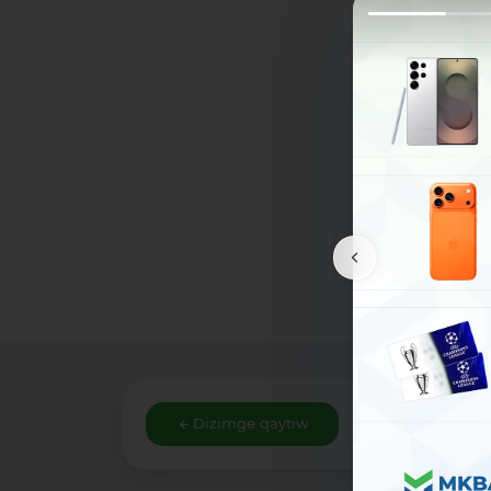
Dizimge qaytıw