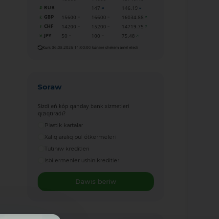
RUB
147
146.19
GBP
15600
16600
16034.88
CHF
14200
15200
14719.75
JPY
50
100
75.48
Kurs 06.08.2026 11:00:00 kúnine shekem ámel etedi
Soraw
Sizdi eń kóp qanday bank xizmetleri
qızıqtıradı?
Plastik kartalar
Xalıq aralıq pul ótkermeleri
Tutınıw kreditleri
Isbilermenler ushin kreditler
Dawıs beriw