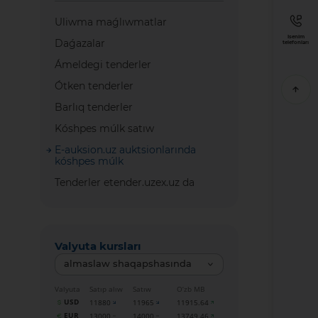
Uliwma maǵlıwmatlar
Isenim
Daǵazalar
telefonları
Ámeldegi tenderler
Ótken tenderler
Barlıq tenderler
Kóshpes múlk satıw
E-auksion.uz auktsionlarında
kóshpes múlk
Tenderler etender.uzex.uz da
Valyuta kursları
almaslaw shaqapshasında
Valyuta
Satıp alıw
Satıw
O‘zb MB
USD
11880
11965
11915.64
EUR
13000
14000
13749.46