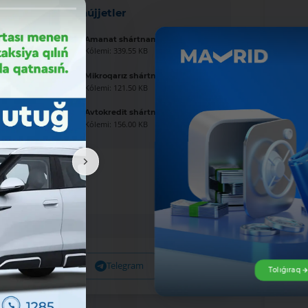
Jańa hújjetler
Amanat shártnaması úlgisi
Kólemi: 339.55 KB
Mikroqarız shártnaması úlgisi
Kólemi: 121.50 KB
Avtokredit shártnaması úlgisi
Kólemi: 156.00 KB
Facebook
Telegram
X
Tolıǵıraq