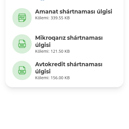
Amanat shártnaması úlgisi
Kólemi: 339.55 KB
Mikroqarız shártnaması
úlgisi
Kólemi: 121.50 KB
Avtokredit shártnaması
úlgisi
Kólemi: 156.00 KB