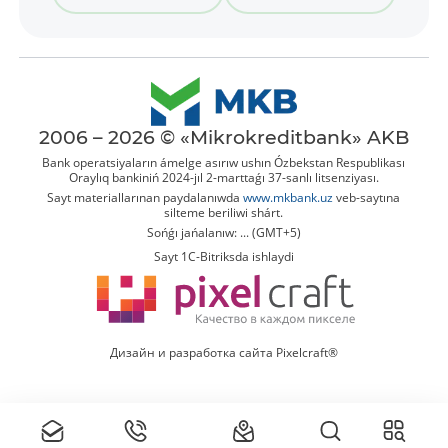
2006 – 2026 © «Mikrokreditbank» AKB
Bank operatsiyaların ámelge asırıw ushın Ózbekstan Respublikası
Oraylıq bankiniń 2024-jıl 2-marttaǵı 37-sanlı litsenziyası.
Sayt materiallarınan paydalanıwda
www.mkbank.uz
veb-saytına
silteme beriliwi shárt.
Sońǵı jańalanıw: ... (GMT+5)
Sayt 1C-Bitriksda ishlaydi
Дизайн и разработка сайта Pixelcraft®
Tolıq