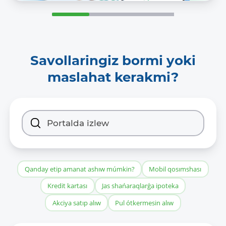
Savollaringiz bormi yoki
maslahat kerakmi?
Qanday etip amanat ashıw múmkin?
Mobil qosımshası
Kredit kartası
Jas shańaraqlarǵa ipoteka
Akciya satıp alıw
Pul ótkermesin alıw