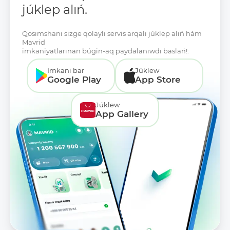
júklep alıń.
Qosımshanı sizge qolaylı servis arqalı júklep alıń hám
Mavrid
imkaniyatlarınan búgin-aq paydalanıwdı baslań!:
Imkani bar
Júklew
Google Play
App Store
Júklew
App Gallery