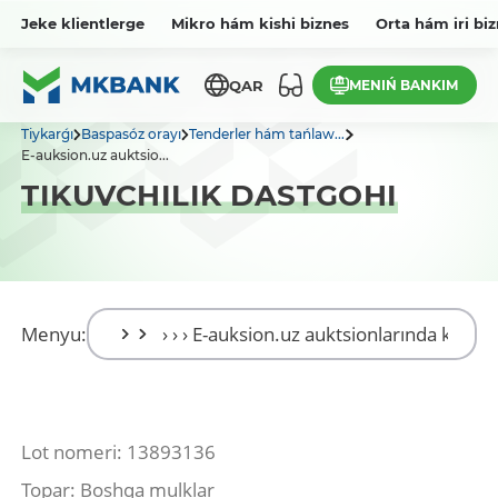
Jeke klientlerge
Mikro hám kishi biznes
Orta hám iri bi
MENIŃ BANKIM
QAR
Tiykarǵı
Baspasóz orayı
Tenderler hám tańlaw...
E-auksion.uz auktsio...
TIKUVCHILIK DASTGOHI
Menyu:
Lot nomeri: 13893136
Topar: Boshqa mulklar