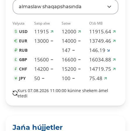
almaslaw shaqapshasında
Valyuta
Satıp alıw
Satıw
O‘zb MB
11915
12000
11915.64
USD
13000
14000
13749.46
EUR
147
146.19
RUB
15600
16600
16034.88
GBP
14200
15200
14719.75
CHF
50
100
75.48
JPY
Kurs 07.08.2026 11:00:00 kúnine shekem ámel
etedi
Jańa hújjetler