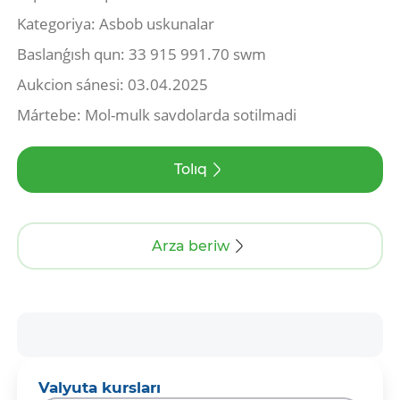
Kategoriya: Asbob uskunalar
Baslanǵısh qun: 33 915 991.70 swm
Aukcion sánesi: 03.04.2025
Mártebe: Mol-mulk savdolarda sotilmadi
Tolıq
Arza beriw
Valyuta kursları