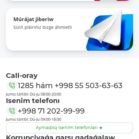
Múrájat jiberiw
Siziń pikirińiz bizge áhmietli
Call-oray
1285
hám
+998 55 503-63-63
Jumıs tártibi: Dú-Ju 08:00-20:00
Isenim telefonı
+998 71 202-99-99
Jumıs tártibi: Dú-Ju 09:00-18:00
Aymaqlıq isenim telefonları
Korrupciyaǵa qarsı qadaǵalaw