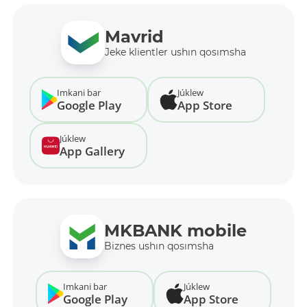
Mavrid
Jeke klientler ushın qosımsha
Imkani bar
Júklew
Google Play
App Store
Júklew
App Gallery
MKBANK mobile
Biznes ushın qosımsha
Imkani bar
Júklew
Google Play
App Store