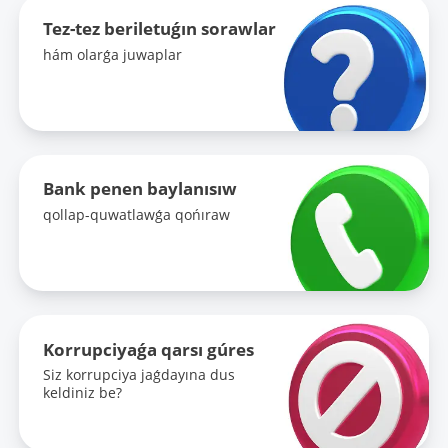
Tez-tez beriletuǵın sorawlar
hám olarǵa juwaplar
Bank penen baylanısıw
qollap-quwatlawǵa qońıraw
Korrupciyaǵa qarsı gúres
Siz korrupciya jaǵdayına dus
keldiniz be?