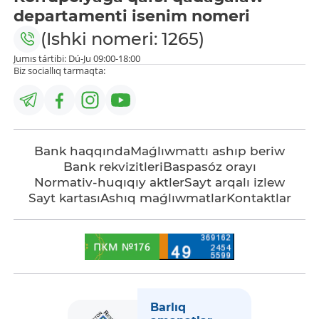
departamenti isenim nomeri
(Ishki nomeri: 1265)
Jumıs tártibi: Dú-Ju 09:00-18:00
Biz sociallıq tarmaqta:
Bank haqqında
Maǵlıwmattı ashıp beriw
Bank rekvizitleri
Baspasóz orayı
Normativ-huqıqıy aktler
Sayt arqalı izlew
Sayt kartası
Ashıq maǵlıwmatlar
Kontaktlar
Barlıq