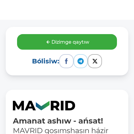
Dizimge qaytıw
Bólisiw:
Amanat ashıw - ańsat!
MAVRID qosımshasın házir