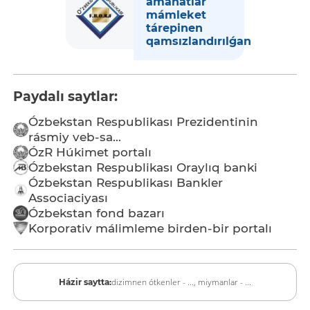
amanatlar
mámleket
tárepinen
qamsızlandırılǵan
Paydalı saytlar:
Ózbekstan Respublikası Prezidentinin
rásmiy veb-sa...
ÓzR Húkimet portalı
Ózbekstan Respublikası Oraylıq banki
Ózbekstan Respublikası Bankler
Associaciyası
Ózbekstan fond bazarı
Korporativ málimleme birden-bir portalı
dizimnen ótkenler - ...,
miymanlar - ...
Házir saytta: