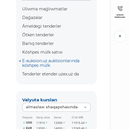
Uliwma maǵlıwmatlar
Isenim
Daǵazalar
telefonları
Ámeldegi tenderler
Ótken tenderler
Barlıq tenderler
Kóshpes múlk satıw
E-auksion.uz auktsionlarında
kóshpes múlk
Tenderler etender.uzex.uz da
Valyuta kursları
almaslaw shaqapshasında
Valyuta
Satıp alıw
Satıw
O‘zb MB
USD
11915
12000
11915.64
EUR
13000
14000
13749.46