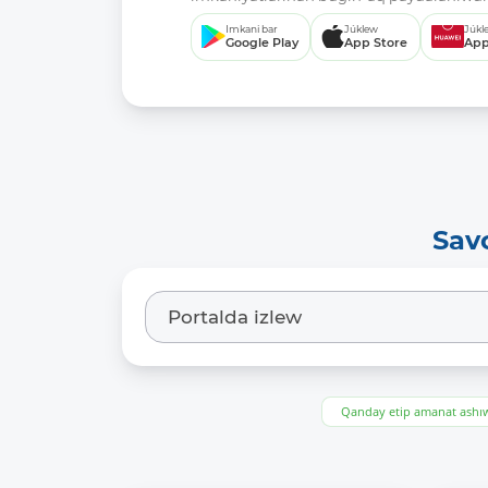
Imkani bar
Júklew
Júkl
Google Play
App Store
App
Sav
Qanday etip amanat ash