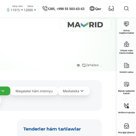
Satıp alıw
Satıw
1285, +998 55 503-63-63
Qar
11915
12000
Ashıq
maǵlıwmatlar
Ofisler hám
bankomatlar
...
Jańalaw: ...
Múlkti satıw
r
Maqalalar hám intervyu
Mediateka
Bahalı qaǵazlar
bazarı
Antikorrupsiya
Tenderler hám tańlawlar
Múrájat jiberiw