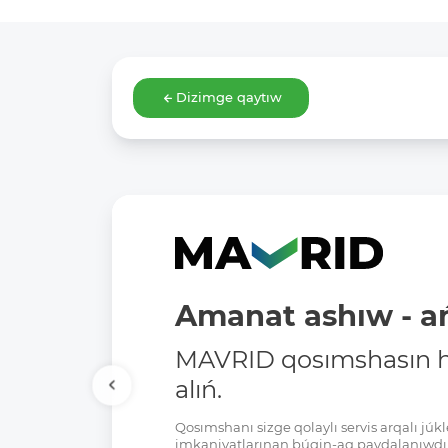
Dizimge qaytıw
Amanat ashıw - ań
MAVRID qosımshasın há
alıń.
Qosımshanı sizge qolaylı servis arqalı jú
imkaniyatlarınan búgin-aq paydalanıwdı 