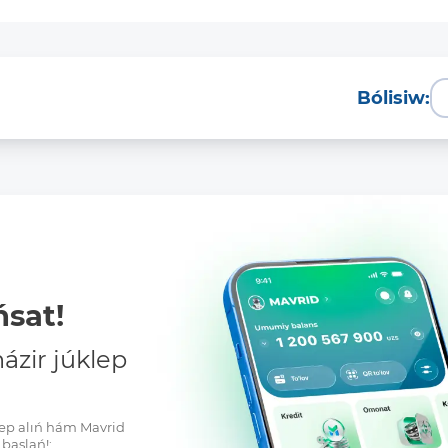
Bólisiw:
sat!
zir júklep
klep alıń hám Mavrid
baslań!: