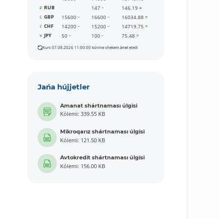
RUB
147
146.19
GBP
15600
16600
16034.88
CHF
14200
15200
14719.75
JPY
50
100
75.48
Kurs 07.08.2026 11:00:00 kúnine shekem ámel etedi
Jańa hújjetler
Amanat shártnaması úlgisi
Kólemi: 339.55 KB
Mikroqarız shártnaması úlgisi
Kólemi: 121.50 KB
Avtokredit shártnaması úlgisi
Kólemi: 156.00 KB