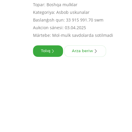
Topar: Boshqa mulklar
Kategoriya: Asbob uskunalar
Baslanǵısh qun: 33 915 991.70 swm
Aukcion sánesi: 03.04.2025
Mártebe: Mol-mulk savdolarda sotilmadi
Tolıq
Arza beriw