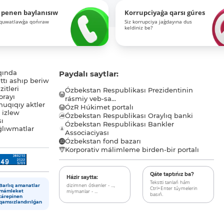
 penen baylanısıw
Korrupciyaǵa qarsı gúres
-quwatlawǵa qońıraw
Siz korrupciya jaǵdayına dus
keldiniz be?
qında
Paydalı saytlar:
tı ashıp beriw
itleri
Ózbekstan Respublikası Prezidentinin
orayı
rásmiy veb-sa...
uqıqıy aktler
ÓzR Húkimet portalı
ı izlew
Ózbekstan Respublikası Oraylıq banki
sı
Ózbekstan Respublikası Bankler
lıwmatlar
Associaciyası
Ózbekstan fond bazarı
Korporativ málimleme birden-bir portalı
Qáte taptıńız ba?
Házir saytta:
Tekstti tanlań hám
dizimnen ótkenler - ...,
Barlıq amanatlar
Ctrl+Enter túymelerin
miymanlar - ...
mámleket
basıń.
tárepinen
qamsızlandırılǵan