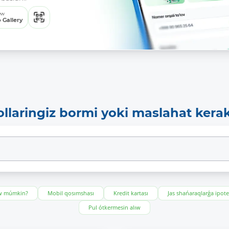
ew
 Gallery
ollaringiz bormi yoki maslahat kera
ıw múmkin?
Mobil qosımshası
Kredit kartası
Jas shańaraqlarǵa ipot
Pul ótkermesin alıw