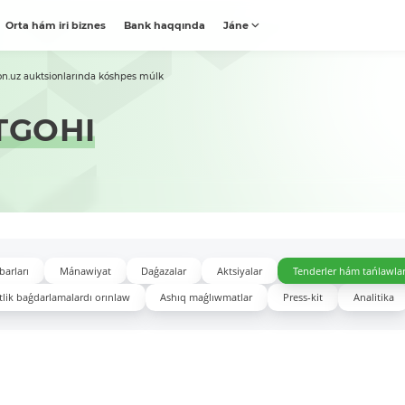
Orta hám iri biznes
Bank haqqında
Jáne
on.uz auktsionlarında kóshpes múlk
TGOHI
barları
Mánawiyat
Daǵazalar
Aktsiyalar
Tenderler hám tańlawla
lik baǵdarlamalardı orınlaw
Ashıq maǵlıwmatlar
Press-kit
Analitika