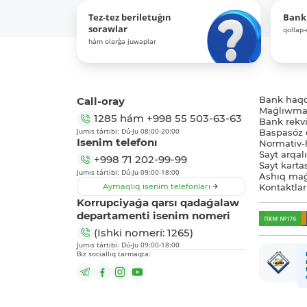
Tez-tez beriletuǵın
Bank
sorawlar
qollap
hám olarǵa juwaplar
Call-oray
Bank haq
Maǵlıwmat
1285
hám
+998 55 503-63-63
Bank rekviz
Jumıs tártibi: Dú-Ju 08:00-20:00
Baspasóz 
Isenim telefonı
Normativ-h
Sayt arqal
+998 71 202-99-99
Sayt karta
Jumıs tártibi: Dú-Ju 09:00-18:00
Ashıq maǵ
Aymaqlıq isenim telefonları
Kontaktlar
Korrupciyaǵa qarsı qadaǵalaw
departamenti isenim nomeri
(Ishki nomeri: 1265)
Jumıs tártibi: Dú-Ju 09:00-18:00
Biz sociallıq tarmaqta: