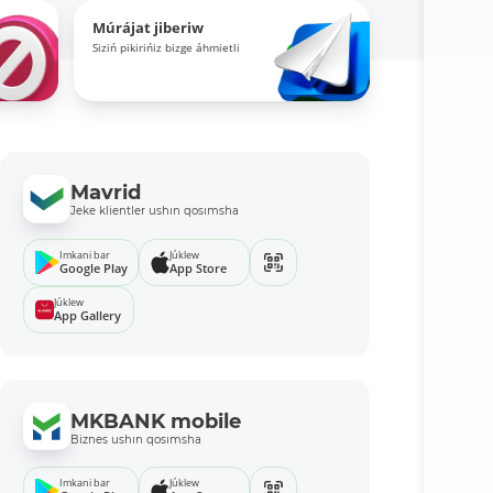
Múrájat jiberiw
Siziń pikirińiz bizge áhmietli
Mavrid
Jeke klientler ushın qosımsha
Imkani bar
Júklew
Google Play
App Store
Júklew
App Gallery
MKBANK mobile
Biznes ushın qosımsha
Imkani bar
Júklew