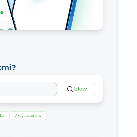
kmi?
Izlew
eka
Akciya satıp alıw