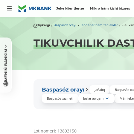
Jeke klientlerge
Mikro hám kishi biznes
Tiykarǵı
Baspasóz orayı
Tenderler hám tańlawlar
E-auksi
TIKUVCHILIK DAS
MENIŃ BANKIM
Baspasóz orayı
Jańalıq
Baspasóz xa
Baspasóz xızmeti
Jaslar awqamı
Mámleket
Lot nomeri: 13893150