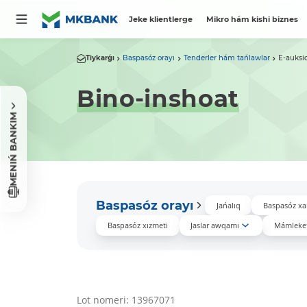
Jeke klientlerge
Mikro hám kishi biznes
Tiykarǵı
Baspasóz orayı
Tenderler hám tańlawlar
E-auksi
Bino-inshoat
MENIŃ BANKIM
Baspasóz orayı
Jańalıq
Baspasóz xa
Baspasóz xızmeti
Jaslar awqamı
Mámleket
Lot nomeri: 13967071