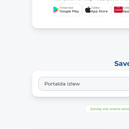
Imkani bar
Júklew
Júkl
Google Play
App Store
App
Sav
Qanday etip amanat ash