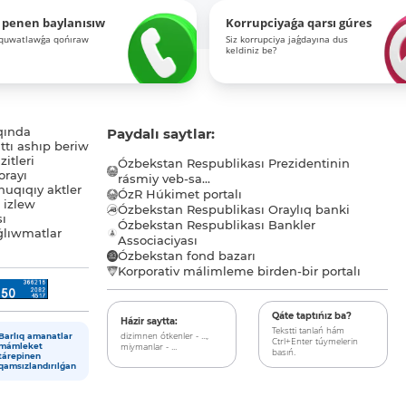
 penen baylanısıw
Korrupciyaǵa qarsı gúres
-quwatlawǵa qońıraw
Siz korrupciya jaǵdayına dus
keldiniz be?
qında
Paydalı saytlar:
tı ashıp beriw
itleri
Ózbekstan Respublikası Prezidentinin
orayı
rásmiy veb-sa...
uqıqıy aktler
ÓzR Húkimet portalı
ı izlew
Ózbekstan Respublikası Oraylıq banki
sı
Ózbekstan Respublikası Bankler
lıwmatlar
Associaciyası
Ózbekstan fond bazarı
Korporativ málimleme birden-bir portalı
Qáte taptıńız ba?
Házir saytta:
Tekstti tanlań hám
dizimnen ótkenler - ...,
Barlıq amanatlar
Ctrl+Enter túymelerin
miymanlar - ...
mámleket
basıń.
tárepinen
qamsızlandırılǵan