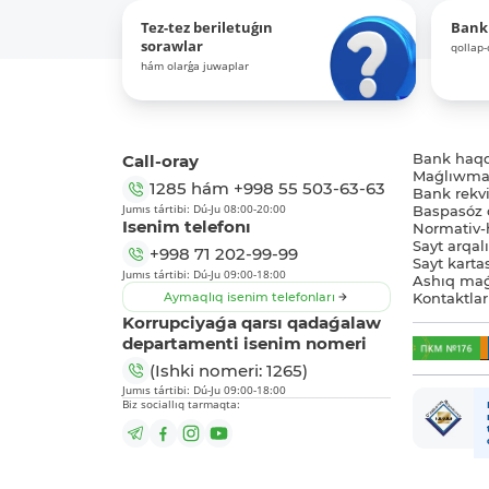
Tez-tez beriletuǵın
Bank
sorawlar
qollap
hám olarǵa juwaplar
Call-oray
Bank haq
Maǵlıwmat
1285
hám
+998 55 503-63-63
Bank rekviz
Jumıs tártibi: Dú-Ju 08:00-20:00
Baspasóz 
Isenim telefonı
Normativ-h
Sayt arqal
+998 71 202-99-99
Sayt karta
Jumıs tártibi: Dú-Ju 09:00-18:00
Ashıq maǵ
Aymaqlıq isenim telefonları
Kontaktlar
Korrupciyaǵa qarsı qadaǵalaw
departamenti isenim nomeri
(Ishki nomeri: 1265)
Jumıs tártibi: Dú-Ju 09:00-18:00
Biz sociallıq tarmaqta: