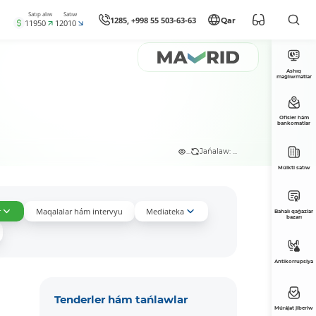
Satıp alıw
Satıw
1285, +998 55 503-63-63
Qar
11950
12010
Ashıq
maǵlıwmatlar
Ofisler hám
bankomatlar
...
Jańalaw: ...
Múlkti satıw
r
Maqalalar hám intervyu
Mediateka
Bahalı qaǵazlar
bazarı
Antikorrupsiya
Tenderler hám tańlawlar
Múrájat jiberiw