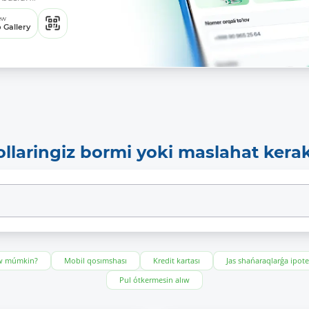
ew
 Gallery
ollaringiz bormi yoki maslahat kera
ıw múmkin?
Mobil qosımshası
Kredit kartası
Jas shańaraqlarǵa ipot
Pul ótkermesin alıw