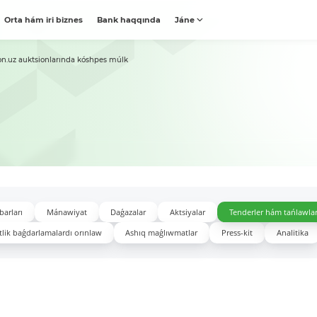
Orta hám iri biznes
Bank haqqında
Jáne
on.uz auktsionlarında kóshpes múlk
barları
Mánawiyat
Daǵazalar
Aktsiyalar
Tenderler hám tańlawla
lik baǵdarlamalardı orınlaw
Ashıq maǵlıwmatlar
Press-kit
Analitika