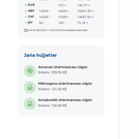
RUB
147
146.37
GBP
15600
16600
16007.85
CHF
14200
15200
14687.66
JPY
50
100
75.35
Kurs 06.08.2026 11:00:00 kúnine shekem ámel etedi
Jańa hújjetler
Amanat shártnaması úlgisi
Kólemi: 339.55 KB
Mikroqarız shártnaması úlgisi
Kólemi: 121.50 KB
Avtokredit shártnaması úlgisi
Kólemi: 156.00 KB