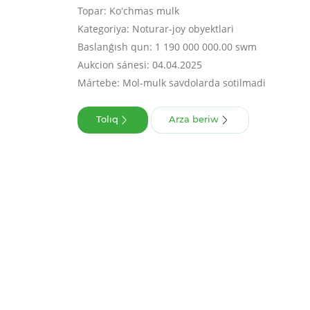
Topar: Koʻchmas mulk
Kategoriya: Noturar-joy obyektlari
Baslanǵısh qun: 1 190 000 000.00 swm
Aukcion sánesi: 04.04.2025
Mártebe: Mol-mulk savdolarda sotilmadi
Tolıq
Arza beriw