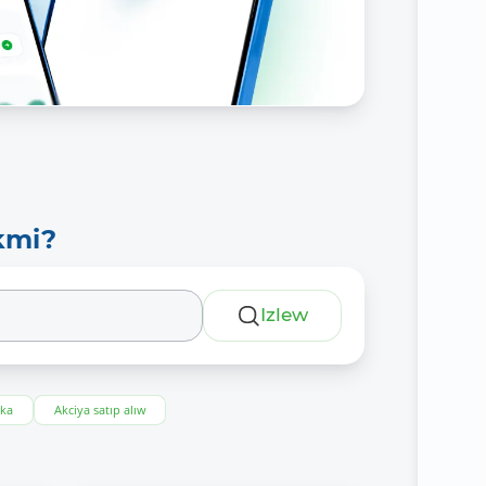
kmi?
Izlew
eka
Akciya satıp alıw