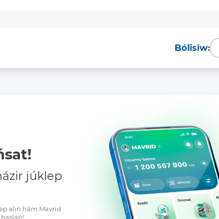
Bólisiw:
sat!
zir júklep
klep alıń hám Mavrid
baslań!: