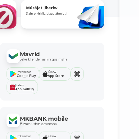
Múrájat jiberiw
Siziń pikirińiz bizge áhmietli
Mavrid
Jeke klientler ushın qosımsha
Imkani bar
Júklew
Google Play
App Store
Júklew
App Gallery
MKBANK mobile
Biznes ushın qosımsha
Imkani bar
Júklew