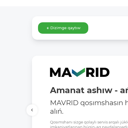
Dizimge qaytıw
Amanat ashıw - ań
MAVRID qosımshasın há
alıń.
Qosımshanı sizge qolaylı servis arqalı jú
imkaniyatlarınan búgin-aq paydalanıwdı 