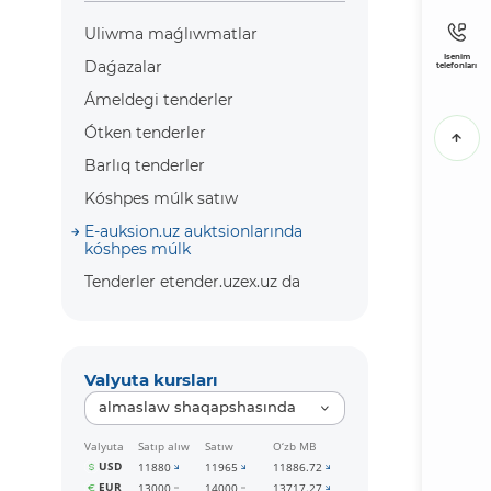
Uliwma maǵlıwmatlar
Isenim
Daǵazalar
telefonları
Ámeldegi tenderler
Ótken tenderler
Barlıq tenderler
Kóshpes múlk satıw
E-auksion.uz auktsionlarında
kóshpes múlk
Tenderler etender.uzex.uz da
Valyuta kursları
almaslaw shaqapshasında
Valyuta
Satıp alıw
Satıw
O‘zb MB
USD
11880
11965
11886.72
EUR
13000
14000
13717.27